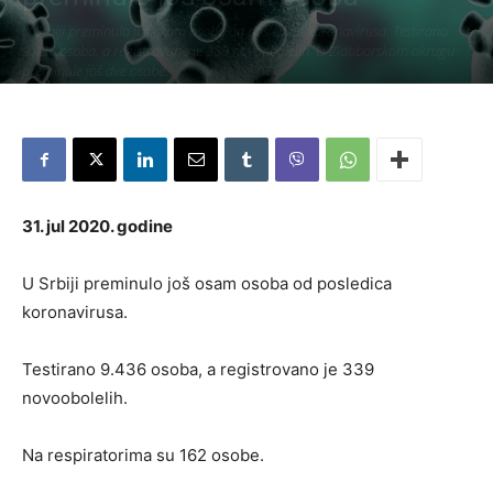
U Srbiji preminulo još osam osoba od posledica koronavirusa. Testirano
9.436 osoba, a registrovano je 339 novoobolelih. U Zlatiborskom okrugu
preminule još dve osobe.
Piše:
Užice Media
-
12. март 2020.
6636
31. jul 2020. godine
U Srbiji preminulo još osam osoba od posledica
koronavirusa.
Testirano 9.436 osoba, a registrovano je 339
novoobolelih.
Na respiratorima su 162 osobe.