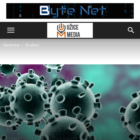
Naslovna
Društvo
Društvo
KORONAVIRUS HRONIKA: U Srbiji
preminulo još osam osoba