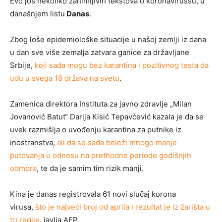
Evo još nekoliko zanimljivih tekstova o koronavirussu, u
današnjem listu
Danas
.
Zbog loše epidemiološke situacije u našoj zemlji iz dana
u dan sve više zemalja zatvara ganice za državljane
Srbije,
koji sada mogu bez karantina i pozitivnog testa da
uđu u svega 18 država na svetu
.
Zamenica direktora Instituta za javno zdravlje „Milan
Jovanović Batut“ Darija Кisić Tepavčević kazala je da se
uvek razmišlja o uvođenju karantina za putnike iz
inostranstva,
ali da se sada beleži mnogo manje
putovanja u odnosu na prethodne periode godišnjih
odmora
, te da je samim tim rizik manji.
Kina je danas registrovala 61 novi slučaj korona
virusa,
što je najveći broj od aprila i rezultat je iz žarišta u
tri regije
, javlja AFP.