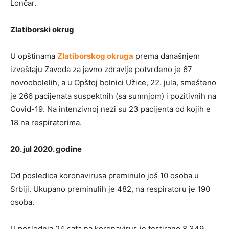
Lončar.
Zlatiborski okrug
U opštinama
Zlatiborskog okruga
prema današnjem
izveštaju Zavoda za javno zdravlje potvrđeno je 67
novoobolelih, a u Opštoj bolnici Užice, 22. jula, smešteno
je 266 pacijenata suspektnih (sa sumnjom) i pozitivnih na
Covid-19. Na intenzivnoj nezi su 23 pacijenta od kojih e
18 na respiratorima.
20. jul 2020. godine
Od posledica koronavirusa preminulo još 10 osoba u
Srbiji. Ukupano preminulih je 482, na respiratoru je 190
osoba.
U poslednja 24 sata na koronavirus je testirano 8.349