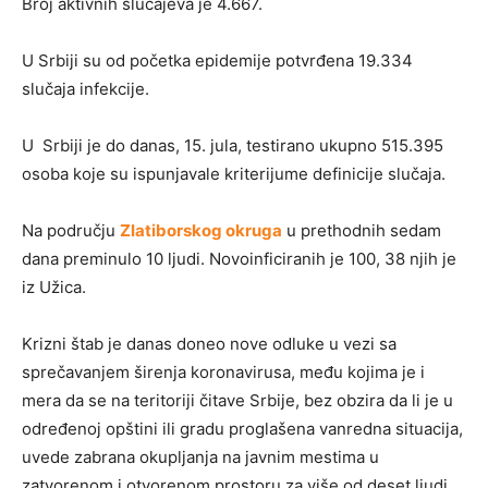
Broj aktivnih slučajeva je 4.667.
U Srbiji su od početka epidemije potvrđena 19.334
slučaja infekcije.
U Srbiji je do danas, 15. jula, testirano ukupno 515.395
osoba koje su ispunjavale kriterijume definicije slučaja.
Na području
Zlatiborskog okruga
u prethodnih sedam
dana preminulo 10 ljudi. Novoinficiranih je 100, 38 njih je
iz Užica.
Krizni štab je danas doneo nove odluke u vezi sa
sprečavanjem širenja koronavirusa, među kojima je i
mera da se na teritoriji čitave Srbije, bez obzira da li je u
određenoj opštini ili gradu proglašena vanredna situacija,
uvede zabrana okupljanja na javnim mestima u
zatvorenom i otvorenom prostoru za više od deset ljudi.