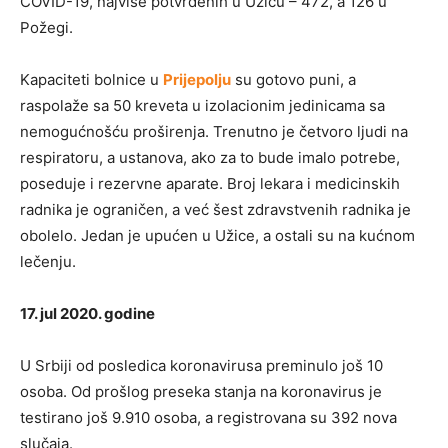
COVID-19, najviše potvrđenih u Užicu – 472, a 126 u
Požegi.
Kapaciteti bolnice u
Prijepolju
su gotovo puni, a
raspolaže sa 50 kreveta u izolacionim jedinicama sa
nemogućnošću proširenja. Trenutno je četvoro ljudi na
respiratoru, a ustanova, ako za to bude imalo potrebe,
poseduje i rezervne aparate. Broj lekara i medicinskih
radnika je ograničen, a već šest zdravstvenih radnika je
obolelo. Jedan je upućen u Užice, a ostali su na kućnom
lečenju.
17. jul 2020. godine
U Srbiji od posledica koronavirusa preminulo još 10
osoba. Od prošlog preseka stanja na koronavirus je
testirano još 9.910 osoba, a registrovana su 392 nova
slučaja.