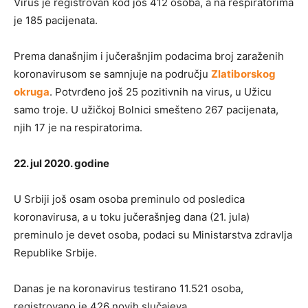
Virus je registrovan kod još 412 osoba, a na respiratorima
je 185 pacijenata.
Prema današnjim i jučerašnjim podacima broj zaraženih
koronavirusom se samnjuje na području
Zlatiborskog
okruga
. Potvrđeno još 25 pozitivnih na virus, u Užicu
samo troje. U užičkoj Bolnici smešteno 267 pacijenata,
njih 17 je na respiratorima.
22. jul 2020. godine
U Srbiji još osam osoba preminulo od posledica
koronavirusa, a u toku jučerašnjeg dana (21. jula)
preminulo je devet osoba, podaci su Ministarstva zdravlja
Republike Srbije.
Danas je na koronavirus testirano 11.521 osoba,
registrovano je 426 novih slučajeva.