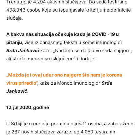
Trenutno je 4.294 aktivnih slučajeva. Do sada testirane
498.343 osobe koje su ispunjavale kriterijume definicije
slučaja.
A kakva nas situacija očekuje kada je COVID -19 u
pitanju
, više iz današnjeg teksta u kome imunolog dr
Srđa Janković
kaže: „Nadamo se da je ovo sada najgore,
ali strože mere nisu isključene“ i dodaje:
„Možda je i ovaj udar ono najgore što nam je korona
virus priredio“
,
kaže za Mondo imunolog dr
Srđa
Janković
.
12. jul 2020. godine
U Srbiji je u nedelju preminulo još 11 osoba, a zabeleženo
je 287 novih slučajeva zaraze, od 4.050 testiranih.