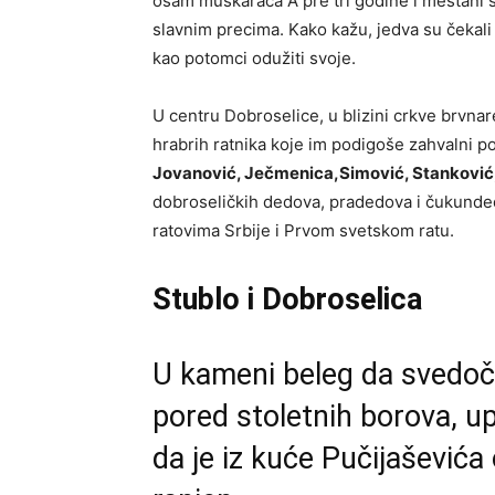
osam muškaraca A pre tri godine i meštani 
slavnim precima. Kako kažu, jedva su čekali
kao potomci odužiti svoje.
U centru Dobroselice, u blizini crkve brvna
hrabrih ratnika koje im podigoše zahvalni p
Jovanović, Ječmenica,Simović, Stanković,
dobroseličkih dedova, pradedova i čukunded
ratovima Srbije i Prvom svetskom ratu.
Stublo i Dobroselica
U kameni beleg da svedoči
pored stoletnih borova, u
da je iz kuće Pučijaševića