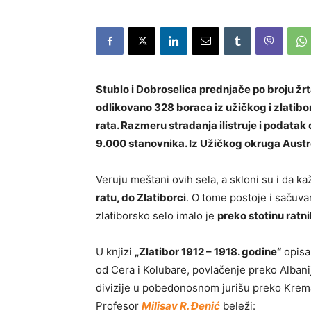
Stublo i Dobroselica prednjače po broju 
odlikovano 328 boraca iz užičkog i zlatibo
rata. Razmeru stradanja ilistruje i podatak
9.000 stanovnika. Iz Užičkog okruga Austrou
Veruju meštani ovih sela, a skloni su i da k
ratu, do Zlatiborci
. O tome postoje i sačuvan
zlatiborsko selo imalo je
preko stotinu ratni
U knjizi
„Zlatibor 1912 – 1918. godine“
opisa
od Cera i Kolubare, povlačenje preko Alban
divizije u pobedonosnom jurišu preko Krema
Profesor
Milisav R. Đenić
beleži: