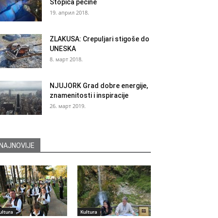
Stopića pećine
19. април 2018.
ZLAKUSA: Crepuljari stigoše do
UNESKA
8. март 2018.
NJUJORK Grad dobre energije,
znamenitosti i inspiracije
26. март 2019.
NAJNOVIJE
ultura
Kultura