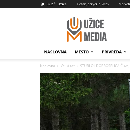
C
32.2
Петак, август 7, 2026
Market
Užice
UžiceMedia
NASLOVNA
MESTO
PRIVREDA
Naslovna
Veliki rat
STUBLO I DOBROSELICA Čuvaju 