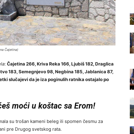
na Čajetina)
ela
:
Čajetina 266, Kriva Reka 166, Ljubiš 182, Draglica
stvo 183, Semegnjevo 98, Negbina 185, Jablanica 87,
retki slučajevi da je iza poginulih ratnika ostajalo po
ćeš moći u koštac sa Erom!
mala su trošan kameni beleg ili spomen česmu za
ani pre Drugog svetskog rata.