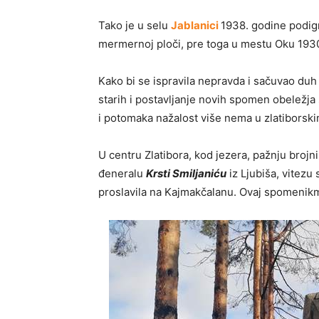
Tako je u selu
Jablanici
1938. godine podi
mermernoj ploči, pre toga u mestu Oku 1930
Kako bi se ispravila nepravda i sačuvao duh 
starih i postavljanje novih spomen obeležja
i potomaka nažalost više nema u zlatiborski
U centru Zlatibora, kod jezera, pažnju broj
đeneralu
Krsti Smiljaniću
iz Ljubiša, vitezu
proslavila na Kajmakčalanu. Ovaj spomenikm