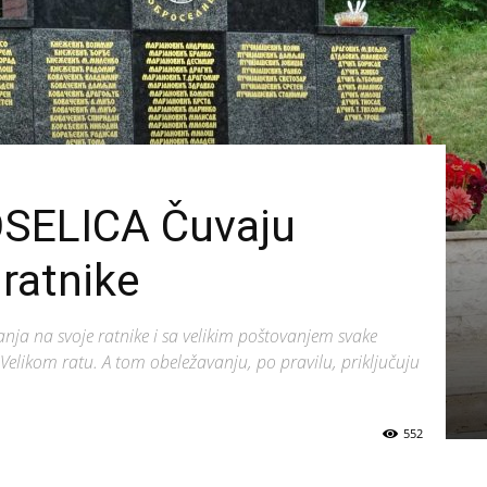
SELICA Čuvaju
 ratnike
ćanja na svoje ratnike i sa velikim poštovanjem svake
Velikom ratu. A tom obeležavanju, po pravilu, priključuju
552