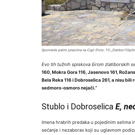
Spomenik palim junacima na Cigli (Foto: TO „Zlatibor“/Opšti
Evo tih tužnih spiskova širom zlatiborskih s
160, Mokra Gora 116, Jasenovo 161, Rožan
Bela Reka 116 i Dobroselica 261, a nisu bili 
sedmoro-osmoro nejači.“
Stublo i Dobroselica
E, ne
Imena hrabrih predaka u pojedinim selima i
sećanje i nezaborav koji su uglavnom podiz