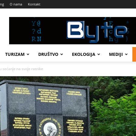
ing
O nama
Kontakt
TURIZAM
DRUŠTVO
EKOLOGIJA
MEDIJI
sećanje na svoje ratnike