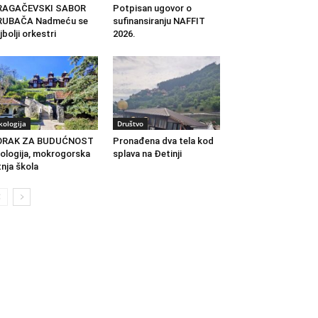
RAGAČEVSKI SABOR
Potpisan ugovor o
RUBAČA Nadmeću se
sufinansiranju NAFFIT
jbolji orkestri
2026.
kologija
Društvo
ORAK ZA BUDUĆNOST
Pronađena dva tela kod
ologija, mokrogorska
splava na Đetinji
tnja škola