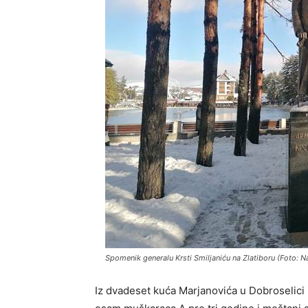
Spomenik generalu Krsti Smiljaniću na Zlatiboru (Foto: 
Iz dvadeset kuća Marjanovića u Dobroselici iz