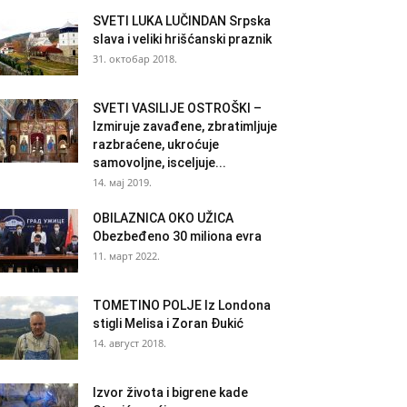
SVETI LUKA LUČINDAN Srpska
slava i veliki hrišćanski praznik
31. октобар 2018.
SVETI VASILIJE OSTROŠKI –
Izmiruje zavađene, zbratimljuje
razbraćene, ukroćuje
samovoljne, isceljuje...
14. мај 2019.
OBILAZNICA OKO UŽICA
Obezbeđeno 30 miliona evra
11. март 2022.
TOMETINO POLJE Iz Londona
stigli Melisa i Zoran Đukić
14. август 2018.
Izvor života i bigrene kade