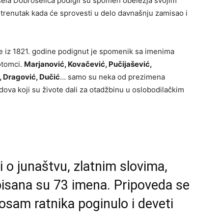
sela Dobroselica podigli su spomen obeležja svojim
 trenutak kada će sprovesti u delo davnašnju zamisao i
re iz 1821. godine podignut je spomenik sa imenima
otomci.
Marjanović, Kovačević, Pučijašević,
 Dragović, Dučić
… samo su neka od prezimena
ova koji su živote dali za otadžbinu u oslobodilačkim
 o junaštvu, zlatnim slovima,
pisana su 73 imena. Pripoveda se
 osam ratnika poginulo i deveti