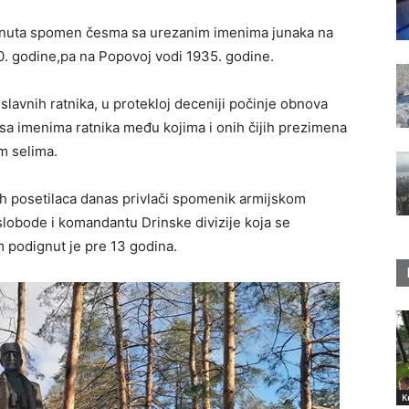
gnuta spomen česma sa urezanim imenima junaka na
. godine,pa na Popovoj vodi 1935. godine.
slavnih ratnika, u protekloj deceniji počinje obnova
 sa imenima ratnika među kojima i onih čijih prezimena
m selima.
nih posetilaca danas privlači spomenik armijskom
 slobode i komandantu Drinske divizije koja se
 podignut je pre 13 godina.
K