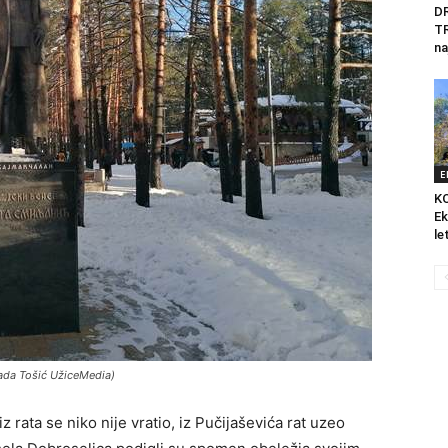
D
T
na
E
K
Ek
le
Nada Tošić UžiceMedia)
 rata se niko nije vratio, iz Pučijaševića rat uzeo