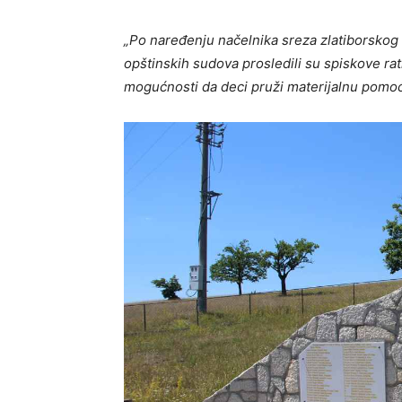
„Po naređenju načelnika sreza zlatiborskog
opštinskih sudova prosledili su spiskove rat
mogućnosti da deci pruži materijalnu pomoć