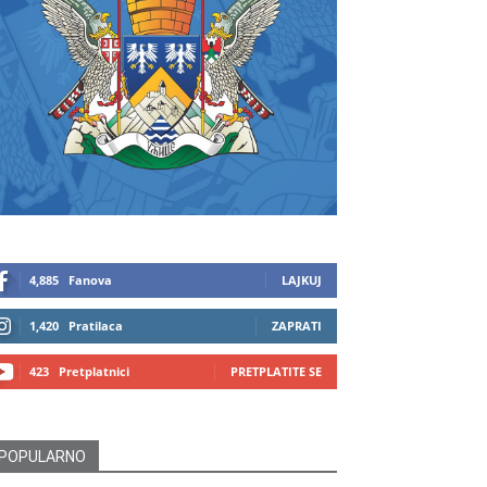
4,885
Fanova
LAJKUJ
1,420
Pratilaca
ZAPRATI
423
Pretplatnici
PRETPLATITE SE
POPULARNO