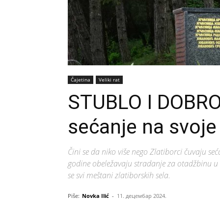
Čajetina
Veliki rat
STUBLO I DOBRO
sećanje na svoje
Čini se da niko više nego Zlatiborci čuvaju se
godine obeležavaju stradanje za otadžbinu u 
se svi meštani zlatiborskih sela.
Piše:
Novka Ilić
-
11. децембар 2024.