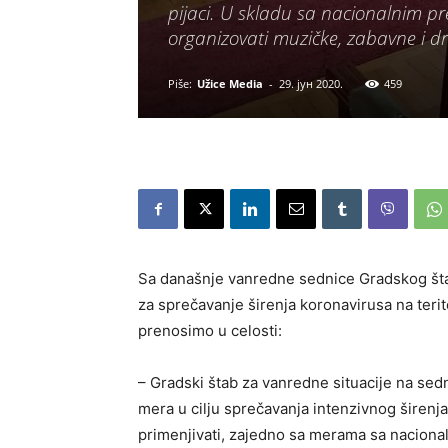
pijaci. U skladu sa nacionalnim p
organizovati muzičke, zabavne i dr
Piše:
Užice Media
-
29. јун 2020.
459
Sa današnje vanredne sednice Gradskog šta
za sprečavanje širenja koronavirusa na terit
prenosimo u celosti:
– Gradski štab za vanredne situacije na sed
mera u cilju sprečavanja intenzivnog širenja 
primenjivati, zajedno sa merama sa naciona