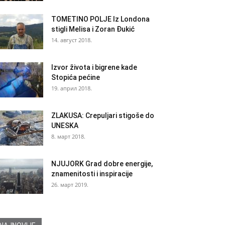
TOMETINO POLJE Iz Londona
stigli Melisa i Zoran Đukić
14. август 2018.
Izvor života i bigrene kade
Stopića pećine
19. април 2018.
ZLAKUSA: Crepuljari stigoše do
UNESKA
8. март 2018.
NJUJORK Grad dobre energije,
znamenitosti i inspiracije
26. март 2019.