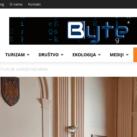
ing
O nama
Kontakt
TURIZAM
DRUŠTVO
EKOLOGIJA
MEDIJI
ITUACIJE USVOJIO NIZ MERA