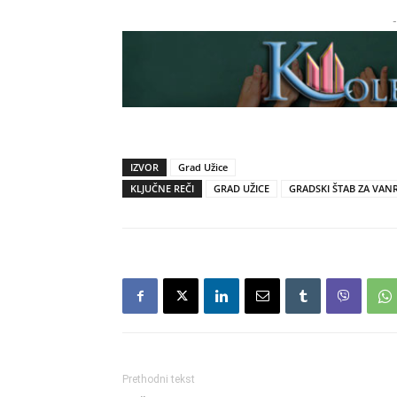
-
IZVOR
Grad Užice
KLJUČNE REČI
GRAD UŽICE
GRADSKI ŠTAB ZA VANR
Prethodni tekst