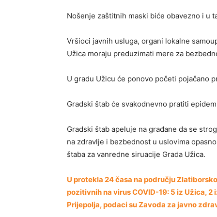
Nošenje zaštitnih maski biće obavezno i u t
Vršioci javnih usluga, organi lokalne samoup
Užica moraju preduzimati mere za bezbedno 
U gradu Užicu će ponovo početi pojačano pra
Gradski štab će svakodnevno pratiti epidem
Gradski štab apeluje na građane da se strog
na zdravlje i bezbednost u uslovima opasno
štaba za vanredne siruacije Grada Užica.
U protekla 24 časa na području Zlatiborsko
pozitivnih na virus COVID-19: 5 iz Užica, 2 i
Prijepolja, podaci su Zavoda za javno zdrav