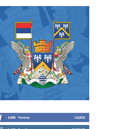
4,885
Fanova
LAJKUJ