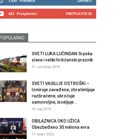
1,420
Pratilaca
ZAPRATI
423
Pretplatnici
PRETPLATITE SE
POPULARNO
SVETI LUKA LUČINDAN Srpska
slava i veliki hrišćanski praznik
31. октобар 2018.
SVETI VASILIJE OSTROŠKI –
Izmiruje zavađene, zbratimljuje
razbraćene, ukroćuje
samovoljne, isceljuje...
14. мај 2019.
OBILAZNICA OKO UŽICA
Obezbeđeno 30 miliona evra
11. март 2022.