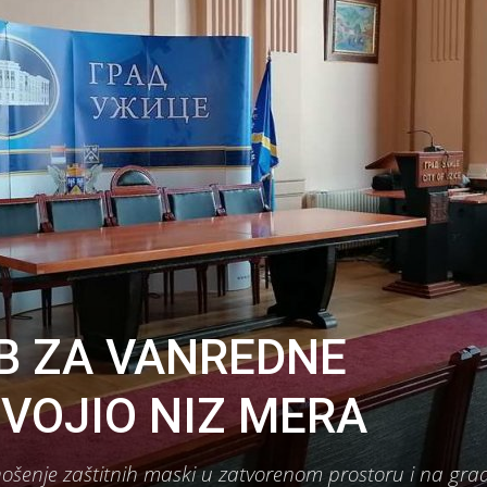
B ZA VANREDNE
SVOJIO NIZ MERA
šenje zaštitnih maski u zatvorenom prostoru i na gra