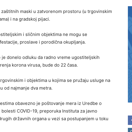
zaštitnih maski u zatvorenom prostoru (u trgovinskim
ma) i na gradskoj pijaci.
titeljskim i sličnim objektima ne mogu se
estacije, proslave i porodična okupljanja.
je donelo odluku da radno vreme ugostiteljskih
renja korona virusa, bude do 22 časa.
rgovinskim i objektima u kojima se pružaju usluge na
ncu od najmanje dva metra.
mestima obavezno je poštovanje mera iz Uredbe o
bolesti COVID-19, preporuka Instituta za javno
i drugih državnih organa u vezi sa postupanjem u toku