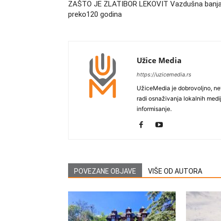
ZAŠTO JE ZLATIBOR LEKOVIT Vazdušna banj
preko120 godina
Užice Media
https://uzicemedia.rs
UžiceMedia je dobrovoljno, ne
radi osnaživanja lokalnih med
informisanje.
POVEZANE OBJAVE
VIŠE OD AUTORA