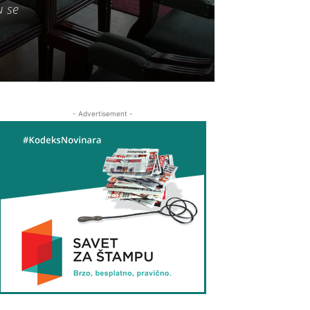
u se
- Advertisement -