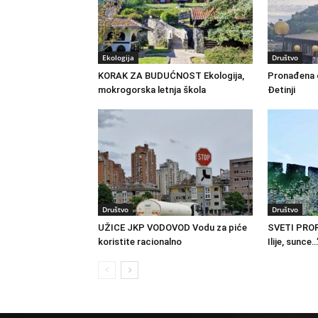
Ekologija
Društvo
KORAK ZA BUDUĆNOST Ekologija,
Pronađena d
mokrogorska letnja škola
Đetinji
Društvo
Društvo
UŽICE JKP VODOVOD Vodu za piće
SVETI PROR
koristite racionalno
Ilije, sunce…