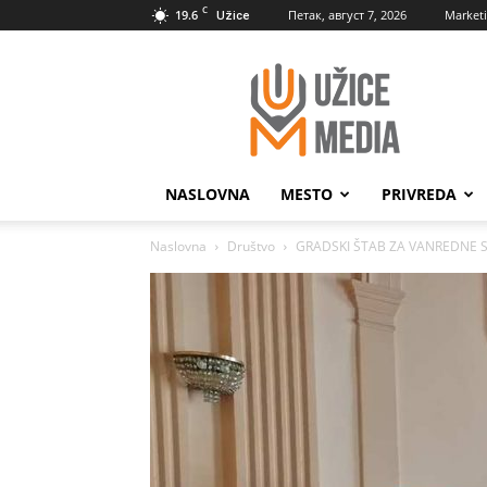
C
19.6
Петак, август 7, 2026
Market
Užice
UžiceMedia
NASLOVNA
MESTO
PRIVREDA
Naslovna
Društvo
GRADSKI ŠTAB ZA VANREDNE S