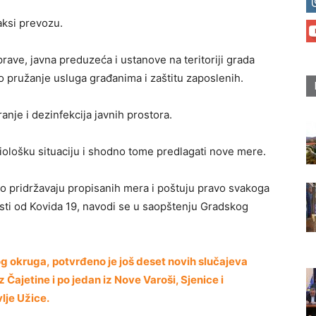
aksi prevozu.
rave, javna preduzeća i ustanove na teritoriji grada
pružanje usluga građanima i zaštitu zaposlenih.
nje i dezinfekcija javnih prostora.
iološku situaciju i shodno tome predlagati nove mere.
o pridržavaju propisanih mera i poštuju pravo svakoga
sti od Kovida 19, navodi se u saopštenju Gradskog
g okruga, potvrđeno je još deset novih slučajeva
z Čajetine i po jedan iz Nove Varoši, Sjenice i
lje Užice.