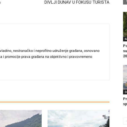
a
DIVLJI DUNAV U FOKUSU TURISTA
K
Po
vladino, nestranačko i neprofitno udruženje građana, osnovano
su
20
ija i promocije prava građana na objektivno i pravovremeno
D
Pr
sp