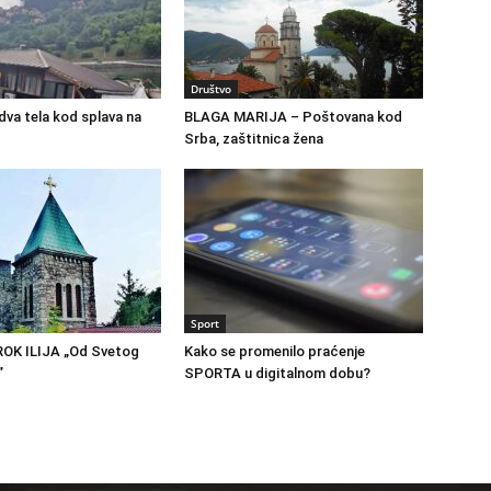
Društvo
va tela kod splava na
BLAGA MARIJA – Poštovana kod
Srba, zaštitnica žena
Sport
OK ILIJA „Od Svetog
Kako se promenilo praćenje
”
SPORTA u digitalnom dobu?