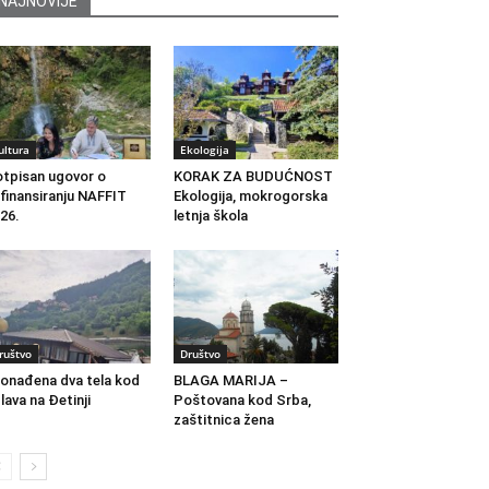
NAJNOVIJE
ultura
Ekologija
tpisan ugovor o
KORAK ZA BUDUĆNOST
finansiranju NAFFIT
Ekologija, mokrogorska
26.
letnja škola
ruštvo
Društvo
onađena dva tela kod
BLAGA MARIJA –
lava na Đetinji
Poštovana kod Srba,
zaštitnica žena