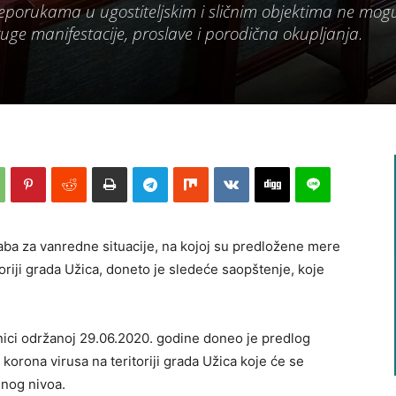
reporukama u ugostiteljskim i sličnim objektima ne mog
uge manifestacije, proslave i porodična okupljanja.
ba za vanredne situacije, na kojoj su predložene mere
oriji grada Užica, doneto je sledeće saopštenje, koje
nici održanoj 29.06.2020. godine doneo je predlog
korona virusa na teritoriji grada Užica koje će se
lnog nivoa.