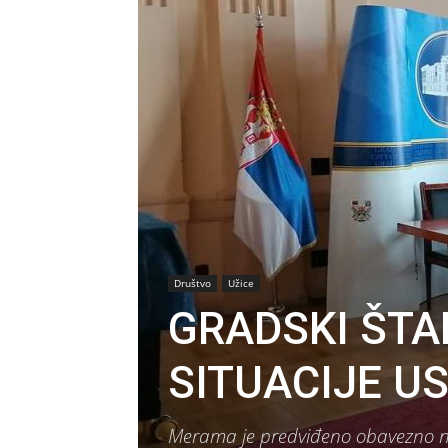
Društvo
Užice
GRADSKI ŠTA
SITUACIJE U
Merama je predviđeno obavezno no