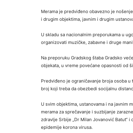
Merama je predviđeno obavezno je nošenje 
i drugim objektima, javnim i drugim ustanova
U skladu sa nacionalnim preporukama u ugos
organizovati muzičke, zabavne i druge manif
Na preporuku Gradskog štaba Gradsko veće 
objekata, u vreme povećane opasnosti od ši
Predviđeno je ograničavanje broja osoba u t
broj koji treba da obezbedi socijalnu dista
U svim objektima, ustanovama i na javnim 
merama za sprečavanje i suzbijanje zarazne 
zdravlje Srbije „Dr Milan Jovanović Batut“ 
epidemije korona virusa.