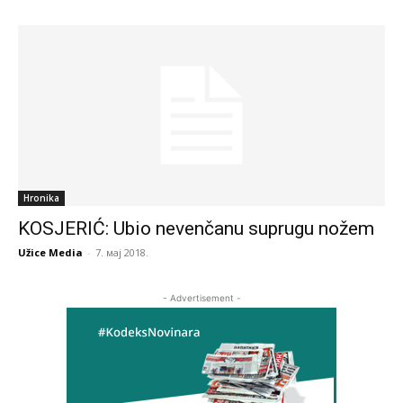
Hronika
KOSJERIĆ: Ubio nevenčanu suprugu nožem
Užice Media
-
7. мај 2018.
- Advertisement -