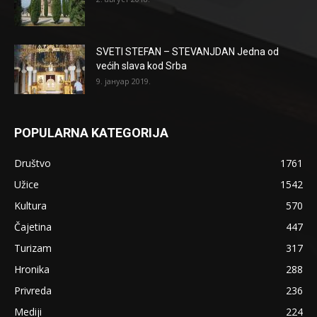
SVETI STEFAN – STEVANJDAN Jedna od
većih slava kod Srba
9. јануар 2019.
POPULARNA KATEGORIJA
Društvo
1761
Užice
1542
Kultura
570
Čajetina
447
Turizam
317
Hronika
288
Privreda
236
Mediji
224