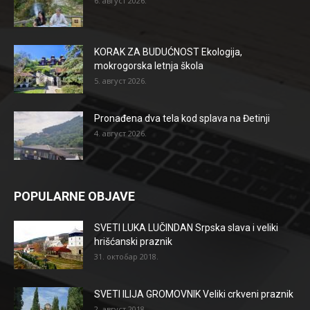
6. август 2026.
KORAK ZA BUDUĆNOST Ekologija,
mokrogorska letnja škola
5. август 2026.
Pronađena dva tela kod splava na Đetinji
4. август 2026.
POPULARNE OBJAVE
SVETI LUKA LUČINDAN Srpska slava i veliki
hrišćanski praznik
31. октобар 2018.
SVETI ILIJA GROMOVNIK Veliki crkveni praznik
2. август 2018.