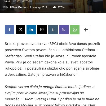
slava u našem narodu.
Piše:
Užice Media
-
9. јануар 2019.
58744
Srpska pravoslavna crkva (SPC) obeležava danas praznik
posvećen Svetom prvomučeniku i arhiđakonu Stefanu –
Stefandan. Sveti Stefan bio je Jevrejin i rođak apostola
Pavla. Prvi je od sedam đakona koje su sveti apostoli
rukopoložili i postavili na službu oko pomaganja sirotinje
u Jerusalimu. Zato je i prozvan arhiđakonom.
Svojom verom činio je mnoga čudesa među ljudima, a
svojim protivnicima Jevrejima suprotstavljao se
mudrošću i silom Svetog Duha. Optužen je da je hulio na
Boga i na Mojsija, a uz pomoć lažnih svedoka i osuđen.