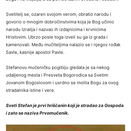
Svetitelj se, ozaren svojom verom, obratio narodu i
govorio o mnogim dobročinstvima koja je Bog učinio
narodu Izrailja i nazvao ih izdajnicima i krvnicima
Hristovim. Ubrzo posle toga izveli su ga iz grada i
kamenovali. Među mučiteljima nalazio se i njegov rođak
Savle, kasnije apostol Pavle.
Stefanovu mučeničku pogibiju gledala je sa nekog
udaljenog mesta i Presveta Bogorodica sa Svetim
Jovanom Bogoslovom i usrdno se molila Bogu za ovog
stradalnika istine i vere.
Sveti Stefan je prvi hrišćanin koji je stradao za Gospoda
i zato se naziva Prvomučenik.