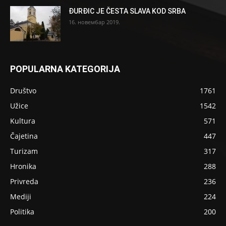
ĐURĐIC JE ČESTA SLAVA KOD SRBA
16. новембар 2019.
POPULARNA KATEGORIJA
Društvo
1761
Užice
1542
Kultura
571
Čajetina
447
Turizam
317
Hronika
288
Privreda
236
Mediji
224
Politika
200