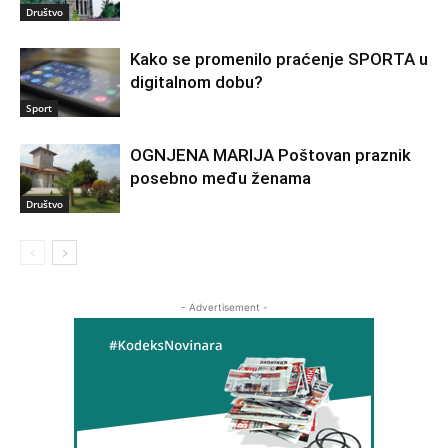
Društvo
Kako se promenilo praćenje SPORTA u
digitalnom dobu?
Sport
OGNJENA MARIJA Poštovan praznik
posebno među ženama
Društvo
- Advertisement -