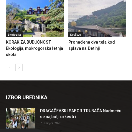
Ekologija
Društvo
KORAK ZA BUDUĆNOST
Pronađena dva tela kod
Ekologija, mokrogorska letnja
splava na Đetinji
škola
IZBOR UREDNIKA
DRAGAČEVSKI SABOR TRUBAČA Nadmeću
se najbolji orkestri
7. август 2026.