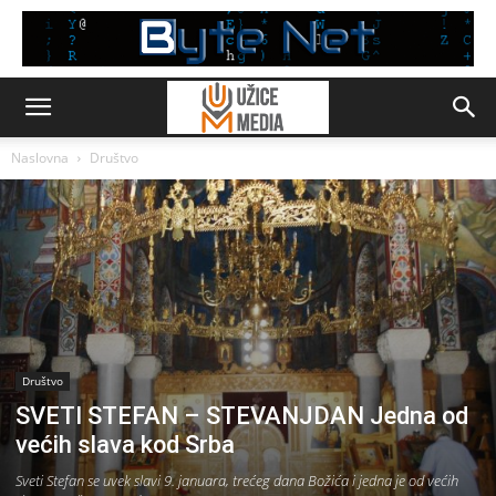
Naslovna
Društvo
Društvo
SVETI STEFAN – STEVANJDAN Jedna od
većih slava kod Srba
Sveti Stefan se uvek slavi 9. januara, trećeg dana Božića i jedna je od većih