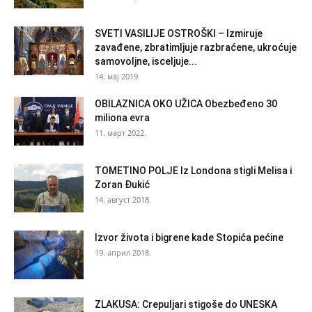
SVETI VASILIJE OSTROŠKI – Izmiruje
zavađene, zbratimljuje razbraćene, ukroćuje
samovoljne, isceljuje...
14. мај 2019.
OBILAZNICA OKO UŽICA Obezbeđeno 30
miliona evra
11. март 2022.
TOMETINO POLJE Iz Londona stigli Melisa i
Zoran Đukić
14. август 2018.
Izvor života i bigrene kade Stopića pećine
19. април 2018.
ZLAKUSA: Crepuljari stigoše do UNESKA