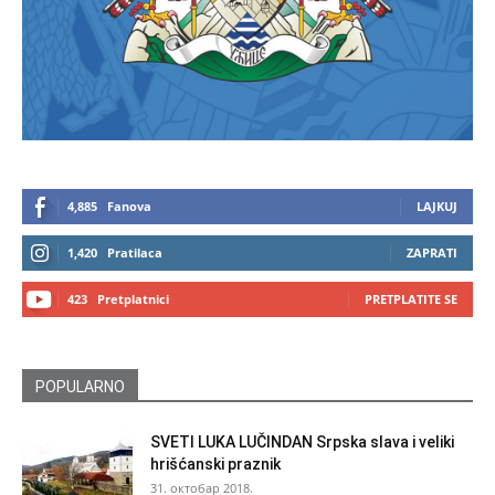
4,885
Fanova
LAJKUJ
1,420
Pratilaca
ZAPRATI
423
Pretplatnici
PRETPLATITE SE
POPULARNO
SVETI LUKA LUČINDAN Srpska slava i veliki
hrišćanski praznik
31. октобар 2018.