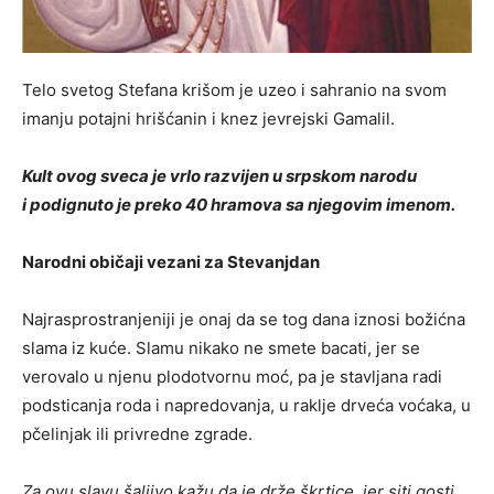
Telo svetog Stefana krišom je uzeo i sahranio na svom
imanju potajni hrišćanin i knez jevrejski Gamalil.
Kult ovog sveca je vrlo razvijen u srpskom narodu
i podignuto je preko 40 hramova sa njegovim imenom.
Narodni običaji vezani za Stevanjdan
Najrasprostranjeniji je onaj da se tog dana iznosi božićna
slama iz kuće. Slamu nikako ne smete bacati, jer se
verovalo u njenu plodotvornu moć, pa je stavljana radi
podsticanja roda i napredovanja, u raklje drveća voćaka, u
pčelinjak ili privredne zgrade.
Za ovu slavu šaljivo kažu da je drže škrtice, jer siti gosti