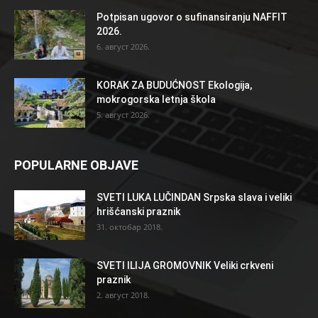
Potpisan ugovor o sufinansiranju NAFFIT
2026.
6. август 2026.
KORAK ZA BUDUĆNOST Ekologija,
mokrogorska letnja škola
5. август 2026.
POPULARNE OBJAVE
SVETI LUKA LUČINDAN Srpska slava i veliki
hrišćanski praznik
31. октобар 2018.
SVETI ILIJA GROMOVNIK Veliki crkveni
praznik
2. август 2018.