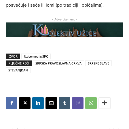
posvećuje i seče ili lomi (po tradiciji i običajima).
- Advertisement -
IZVOR
Uzicemedia/SPC
KLJUČNE REČI
SRPSKA PRAVOSLAVNA CRKVA
SRPSKE SLAVE
STEVANJDAN