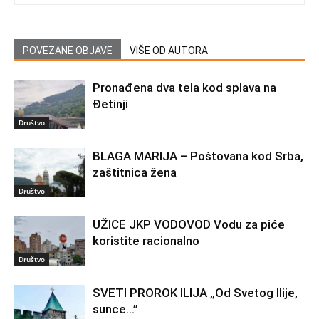
POVEZANE OBJAVE
VIŠE OD AUTORA
Pronađena dva tela kod splava na
Đetinji
Društvo
BLAGA MARIJA – Poštovana kod Srba,
zaštitnica žena
Društvo
UŽICE JKP VODOVOD Vodu za piće
koristite racionalno
Društvo
SVETI PROROK ILIJA „Od Svetog Ilije,
sunce…”