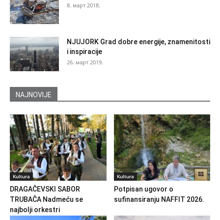
8. март 2018.
NJUJORK Grad dobre energije, znamenitosti
i inspiracije
26. март 2019.
NAJNOVIJE
Kultura
Kultura
DRAGAČEVSKI SABOR
Potpisan ugovor o
TRUBAČA Nadmeću se
sufinansiranju NAFFIT 2026.
najbolji orkestri