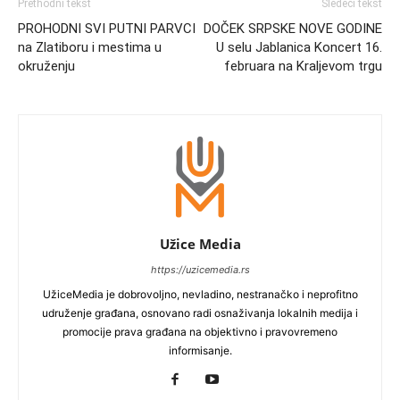
Prethodni tekst
Sledeći tekst
PROHODNI SVI PUTNI PARVCI
DOČEK SRPSKE NOVE GODINE
na Zlatiboru i mestima u
U selu Jablanica Koncert 16.
okruženju
februara na Kraljevom trgu
Užice Media
https://uzicemedia.rs
UžiceMedia je dobrovoljno, nevladino, nestranačko i neprofitno
udruženje građana, osnovano radi osnaživanja lokalnih medija i
promocije prava građana na objektivno i pravovremeno
informisanje.