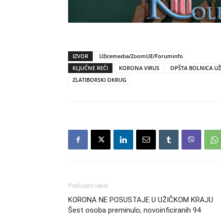
IZVOR
Užicemedia/ZoomUE/Foruminfo
KLJUČNE REČI
KORONA VIRUS
OPŠTA BOLNICA UŽ
ZLATIBORSKI OKRUG
Prethodni tekst
KORONA NE POSUSTAJE U UŽIČKOM KRAJU
Šest osoba preminulo, novoinficiranih 94