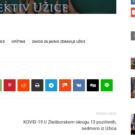
ICE
OPŠTINE
ZAVOD ZA JAVNO ZDRAVLJE UŽICE
Sledeći tekst
KOVID-19 U Zlatiborskom okrugu 13 pozitivnih,
sedmoro iz Užica