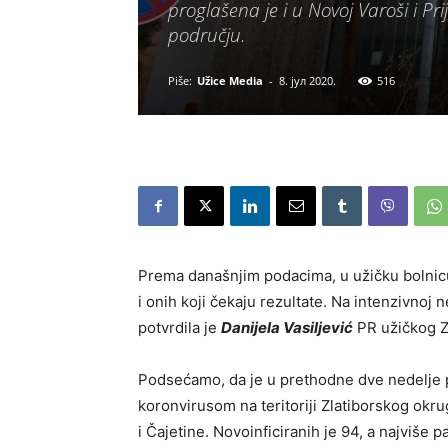
proglašena je i u Novoj Varoši i P
području.
Piše:
Užice Media
-
8. јул 2020.
516
Prema današnjim podacima, u užičku bolni
i onih koji čekaju rezultate. Na intenzivnoj n
potvrdila je
Danijela Vasiljević
PR užičkog Z
Podsećamo, da je u prethodne dve nedelje p
koronvirusom na teritoriji Zlatiborskog okrug
i Čajetine. Novoinficiranih je 94, a najviše pa