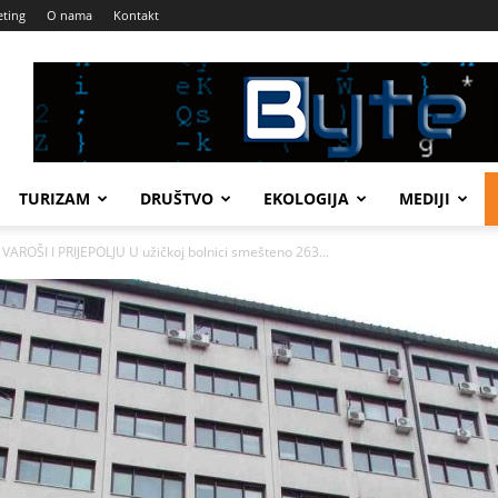
ting
O nama
Kontakt
TURIZAM
DRUŠTVO
EKOLOGIJA
MEDIJI
ROŠI I PRIJEPOLJU U užičkoj bolnici smešteno 263...