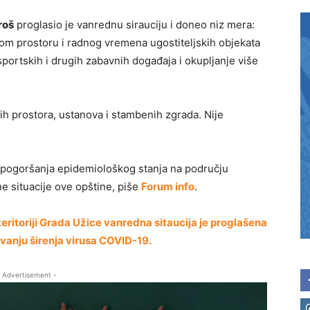
roš
proglasio je vanrednu sirauciju i doneo niz mera:
m prostoru i radnog vremena ugostiteljskih objekata
portskih i drugih zabavnih događaja i okupljanje više
ih prostora, ustanova i stambenih zgrada. Nije
 pogoršanja epidemiološkog stanja na području
e situacije ove opštine, piše
Forum info
.
teritoriji Grada Užice vanredna sitaucija je proglašena
avanju širenja virusa COVID-19.
 Advertisement -