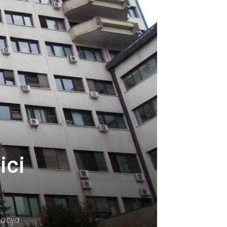
ici
acija