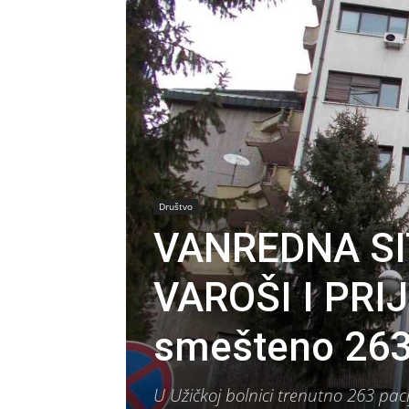
Društvo
VANREDNA SI
VAROŠI I PRIJ
smešteno 263
U Užičkoj bolnici trenutno 263 pac