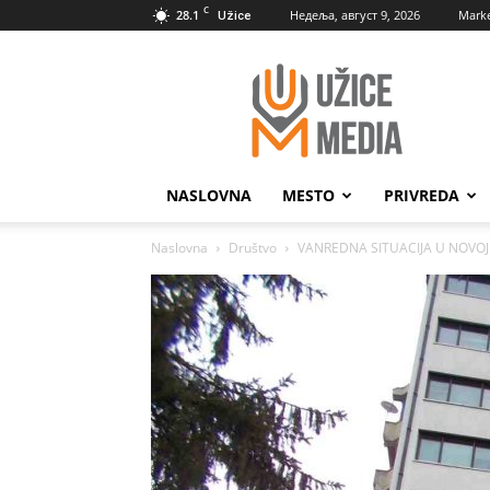
C
28.1
Недеља, август 9, 2026
Marke
Užice
UžiceMedia
NASLOVNA
MESTO
PRIVREDA
Naslovna
Društvo
VANREDNA SITUACIJA U NOVOJ VA