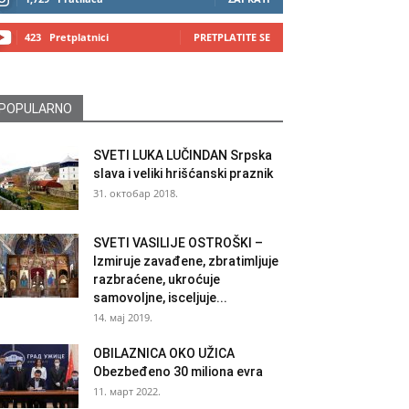
423
Pretplatnici
PRETPLATITE SE
POPULARNO
SVETI LUKA LUČINDAN Srpska
slava i veliki hrišćanski praznik
31. октобар 2018.
SVETI VASILIJE OSTROŠKI –
Izmiruje zavađene, zbratimljuje
razbraćene, ukroćuje
samovoljne, isceljuje...
14. мај 2019.
OBILAZNICA OKO UŽICA
Obezbeđeno 30 miliona evra
11. март 2022.