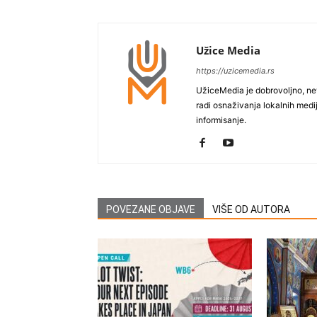
Užice Media
https://uzicemedia.rs
UžiceMedia je dobrovoljno, ne
radi osnaživanja lokalnih med
informisanje.
POVEZANE OBJAVE
VIŠE OD AUTORA