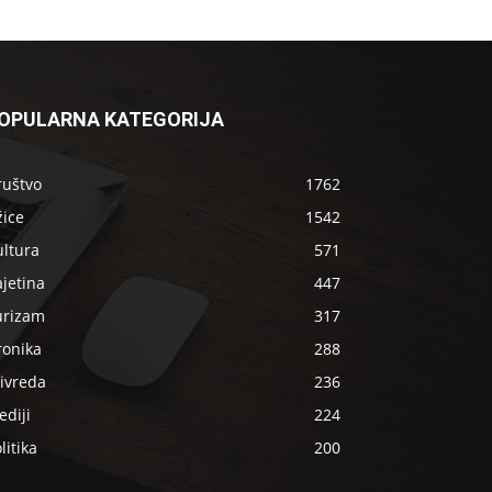
OPULARNA KATEGORIJA
ruštvo
1762
žice
1542
ultura
571
jetina
447
urizam
317
ronika
288
ivreda
236
diji
224
litika
200