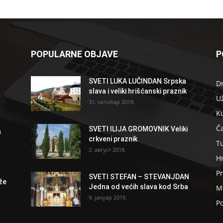
POPULARNE OBJAVE
P
SVETI LUKA LUČINDAN Srpska
D
slava i veliki hrišćanski praznik
U
31. октобар 2018.
K
Ča
SVETI ILIJA GROMOVNIK Veliki
a
crkveni praznik
T
2. август 2018.
H
Pr
SVETI STEFAN – STEVANJDAN
že
Jedna od većih slava kod Srba
Me
9. јануар 2019.
Po