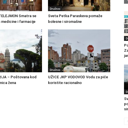
Društvo
TELEJMON Smatra se
Sveta Petka Paraskeva pomaže
 medicine i farmacije
bolesne i siromašne
D
Po
Za
ja
Društvo
IJA – Poštovana kod
UŽICE JKP VODOVOD Vodu za piće
tnica žena
koristite racionalno
D
Sv
po
si