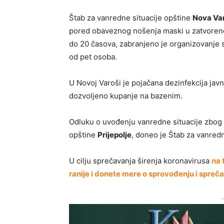
Štab za vanredne situacije opštine
Nova Va
pored obaveznog nošenja maski u zatvoreno
do 20 časova, zabranjeno je organizovanje s
od pet osoba.
U Novoj Varoši je pojačana dezinfekcija javn
dozvoljeno kupanje na bazenim.
Odluku o uvođenju vanredne situacije zbog
opštine
Prijepolje
, doneo je Štab za vanredn
U cilju sprečavanja širenja koronavirusa
na 
ranije i donete mere o sprovođenju i spreč
-