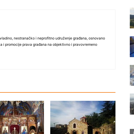
vladino, nestranačko i neprofitno udruženje građana, osnovano
ija i promocije prava građana na objektivno i pravovremeno