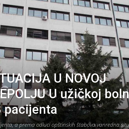
TUACIJA U NOVOJ
EPOLJU U užičkoj boln
 pacijenta
ijenta, a prema odluci opštinskih štabova vanredna situ