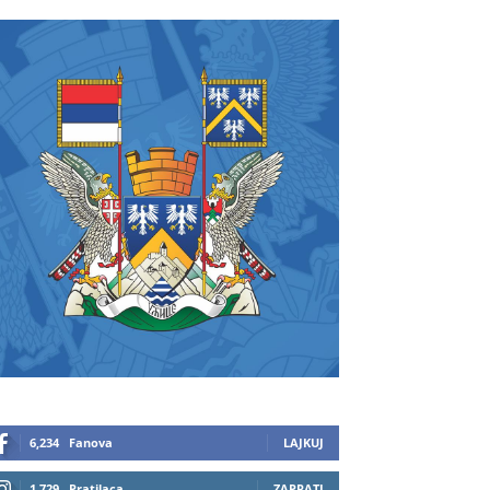
6,234
Fanova
LAJKUJ
1,729
Pratilaca
ZAPRATI