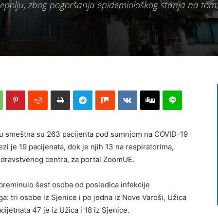
rijepolju, zbog pogoršanja epidemiološkog stanja na tom
cu smeštna su 263 pacijenta pod sumnjom na COVID-19
ezi je 19 pacijenata, dok je njih 13 na respiratorima,
dravstvenog centra, za portal ZoomUE.
reminulo šest osoba od posledica infekcije
a: tri osobe iz Sjenice i po jedna iz Nove Varoši, Užica
cijetnata 47 je iz Užica i 18 iz Sjenice.