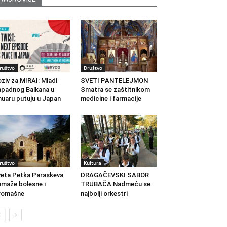
ruštvo
Društvo
ziv za MIRAI: Mladi
SVETI PANTELEJMON
padnog Balkana u
Smatra se zaštitnikom
nuaru putuju u Japan
medicine i farmacije
ruštvo
Kultura
eta Petka Paraskeva
DRAGAČEVSKI SABOR
maže bolesne i
TRUBAČA Nadmeću se
romašne
najbolji orkestri