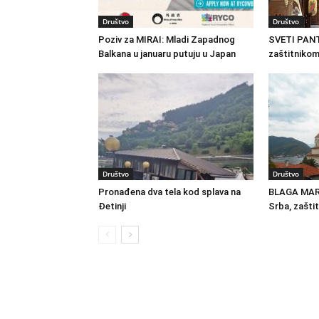
Društvo
Društvo
Poziv za MIRAI: Mladi Zapadnog
SVETI PAN
Balkana u januaru putuju u Japan
zaštitnikom
Društvo
Društvo
Pronađena dva tela kod splava na
BLAGA MAR
Đetinji
Srba, zašti