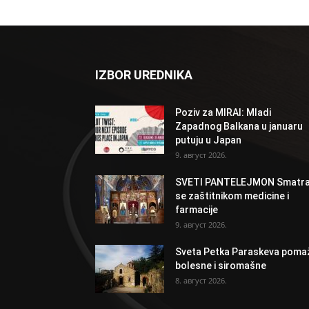
IZBOR UREDNIKA
Poziv za MIRAI: Mladi
Zapadnog Balkana u januaru
putuju u Japan
9. август 2026.
SVETI PANTELEJMON Smatr
se zaštitnikom medicine i
farmacije
9. август 2026.
Sveta Petka Paraskeva poma
bolesne i siromašne
8. август 2026.