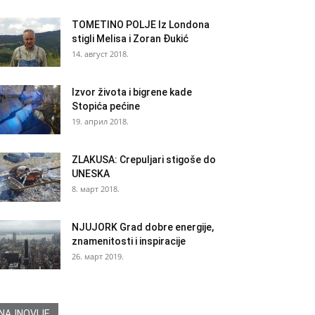
TOMETINO POLJE Iz Londona
stigli Melisa i Zoran Đukić
14. август 2018.
Izvor života i bigrene kade
Stopića pećine
19. април 2018.
ZLAKUSA: Crepuljari stigoše do
UNESKA
8. март 2018.
NJUJORK Grad dobre energije,
znamenitosti i inspiracije
26. март 2019.
NAJNOVIJE