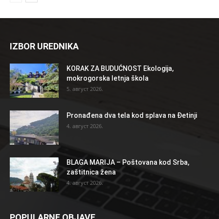
IZBOR UREDNIKA
KORAK ZA BUDUĆNOST Ekologija,
mokrogorska letnja škola
5. август 2026.
Pronađena dva tela kod splava na Đetinji
4. август 2026.
BLAGA MARIJA – Poštovana kod Srba,
zaštitnica žena
4. август 2026.
POPULARNE OBJAVE