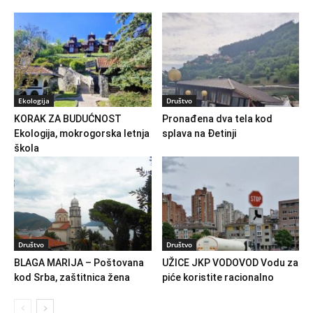
Ekologija
Društvo
KORAK ZA BUDUĆNOST
Pronađena dva tela kod
Ekologija, mokrogorska letnja
splava na Đetinji
škola
Društvo
Društvo
BLAGA MARIJA – Poštovana
UŽICE JKP VODOVOD Vodu za
kod Srba, zaštitnica žena
piće koristite racionalno