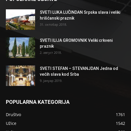
SVETI LUKA LUČINDAN Srpska slava i veliki
hrišćanski praznik
31. октобар 2018.
SVETI ILIJA GROMOVNIK Veliki crkveni
praznik
2. август 2018.
SVETI STEFAN – STEVANJDAN Jedna od
većih slava kod Srba
9. јануар 2019.
POPULARNA KATEGORIJA
Društvo
1761
Užice
1542