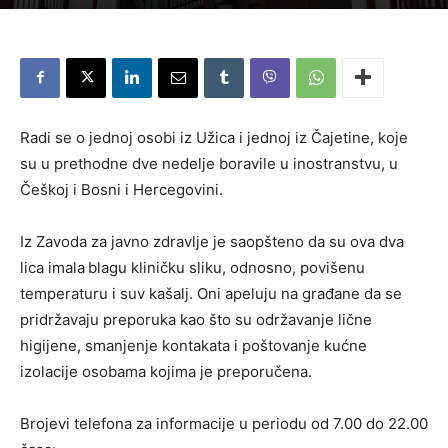
Radi se o jednoj osobi iz Užica i jednoj iz Čajetine, koje
su u prethodne dve nedelje boravile u inostranstvu, u
Češkoj i Bosni i Hercegovini.
Iz Zavoda za javno zdravlje je saopšteno da su ova dva
lica imala
blagu kliničku sliku, odnosno, povišenu
temperaturu i suv kašalj. Oni apeluju na građane da se
pridržavaju preporuka kao što su održavanje lične
higijene, smanjenje kontakata i poštovanje kućne
izolacije osobama kojima je preporučena.
Brojevi telefona za informacije u periodu od 7.00 do 22.00