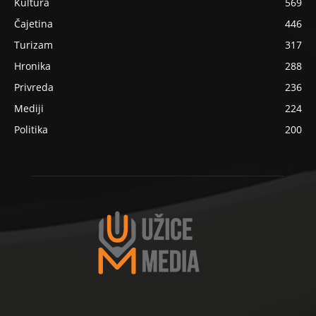
Kultura
569
Čajetina
446
Turizam
317
Hronika
288
Privreda
236
Mediji
224
Politika
200