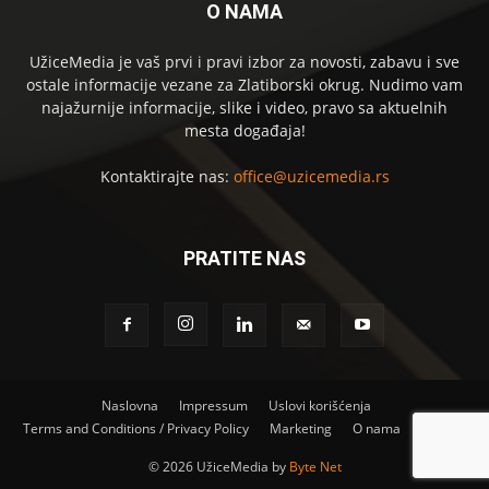
O NAMA
UžiceMedia je vaš prvi i pravi izbor za novosti, zabavu i sve
ostale informacije vezane za Zlatiborski okrug. Nudimo vam
najažurnije informacije, slike i video, pravo sa aktuelnih
mesta događaja!
Kontaktirajte nas:
office@uzicemedia.rs
PRATITE NAS
Naslovna
Impressum
Uslovi korišćenja
Terms and Conditions / Privacy Policy
Marketing
O nama
Kontakt
©
2026 UžiceMedia by
Byte Net