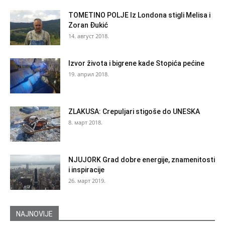
TOMETINO POLJE Iz Londona stigli Melisa i
Zoran Đukić
14. август 2018.
Izvor života i bigrene kade Stopića pećine
19. април 2018.
ZLAKUSA: Crepuljari stigoše do UNESKA
8. март 2018.
NJUJORK Grad dobre energije, znamenitosti
i inspiracije
26. март 2019.
NAJNOVIJE