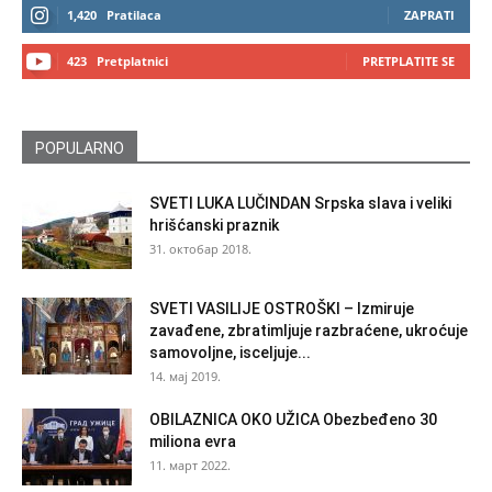
1,420
Pratilaca
ZAPRATI
423
Pretplatnici
PRETPLATITE SE
POPULARNO
SVETI LUKA LUČINDAN Srpska slava i veliki
hrišćanski praznik
31. октобар 2018.
SVETI VASILIJE OSTROŠKI – Izmiruje
zavađene, zbratimljuje razbraćene, ukroćuje
samovoljne, isceljuje...
14. мај 2019.
OBILAZNICA OKO UŽICA Obezbeđeno 30
miliona evra
11. март 2022.