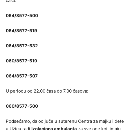
časa:
064/8577-500
064/8577-519
064/8577-532
060/8577-519
064/8577-507
U periodu od 22.00 časa do 7.00 časova:
060/8577-500
Podsećamo, da od juče u suterenu Centra za majku i dete
u Užicu radi
Izolaciona ambulanta
za sve one koji imaju