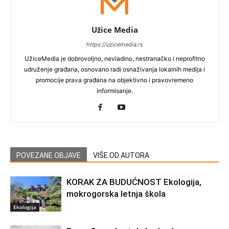
Užice Media
https://uzicemedia.rs
UžiceMedia je dobrovoljno, nevladino, nestranačko i neprofitno
udruženje građana, osnovano radi osnaživanja lokalnih medija i
promocije prava građana na objektivno i pravovremeno
informisanje.
POVEZANE OBJAVE
VIŠE OD AUTORA
KORAK ZA BUDUĆNOST Ekologija,
mokrogorska letnja škola
Ekologija