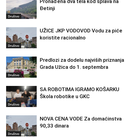
Pronađena dva tela kod splava na
Đetinji
Društvo
UŽICE JKP VODOVOD Vodu za piće
koristite racionalno
Društvo
Predlozi za dodelu najviših priznanja
Grada Užica do 1. septembra
Društvo
SA ROBOTIMA IGRAMO KOŠARKU
Škola robotike u GKC
Društvo
NOVA CENA VODE Za domaćinstva
90,33 dinara
Društvo