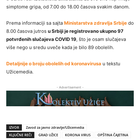
simptome gripa, od 7.00 do 18.00 časova svakim danom.
Prema informaciji sa sajta
Ministarstva zdravlja Srbije
do
8.00 časova jutros
u Srbiji je registrovano ukupno 97
potvrđenih slučajeva COVID 19
, što je osam slučajeva
više nego u sredu uveče kada je bilo 89 obolelih.
Detaljnije o broju obolelih od koronavirusa
u tekstu
Užicemedia.
- Advertisement -
IZVOR
Zavod za javno zdravlje/Užicemedia
KLJUČNE REČI
GRAD UŽICE
KORONA VIRUS
OPŠTINA ČAJETINA