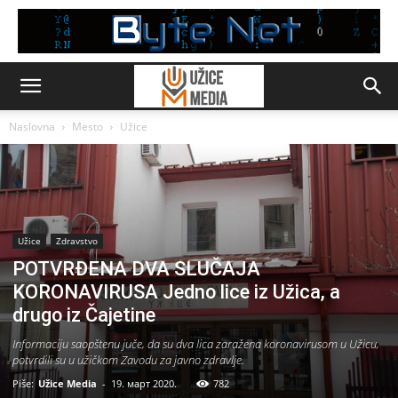
Naslovna
Mesto
Užice
Užice
Zdravstvo
POTVRĐENA DVA SLUČAJA
KORONAVIRUSA Jedno lice iz Užica, a
drugo iz Čajetine
Informaciju saopštenu juče, da su dva lica zaražena koronavirusom u Užicu,
potvrdili su u užičkom Zavodu za javno zdravlje.
Piše:
Užice Media
-
19. март 2020.
782