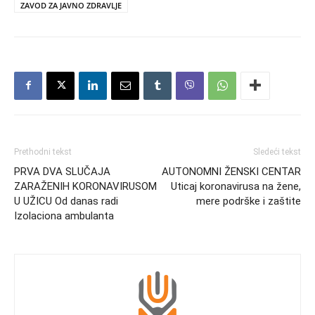
ZAVOD ZA JAVNO ZDRAVLJE
Prethodni tekst
Sledeći tekst
PRVA DVA SLUČAJA
AUTONOMNI ŽENSKI CENTAR
ZARAŽENIH KORONAVIRUSOM
Uticaj koronavirusa na žene,
U UŽICU Od danas radi
mere podrške i zaštite
Izolaciona ambulanta