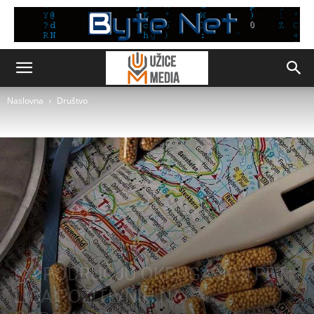
Naslovna
Društvo
Društvo
NA PODRUČJU OKRUGA JOŠ PET
LICA POZITIVNIH NA