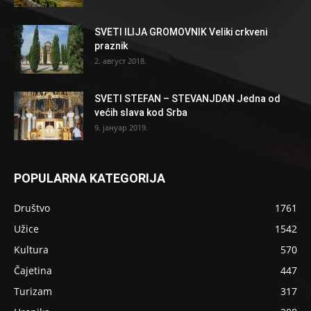
SVETI ILIJA GROMOVNIK Veliki crkveni
praznik
2. август 2018.
SVETI STEFAN – STEVANJDAN Jedna od
većih slava kod Srba
9. јануар 2019.
POPULARNA KATEGORIJA
Društvo
1761
Užice
1542
Kultura
570
Čajetina
447
Turizam
317