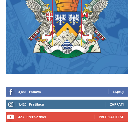
4,885
Fanova
LAJKUJ
1,420
Pratilaca
ZAPRATI
423
Pretplatnici
PRETPLATITE SE