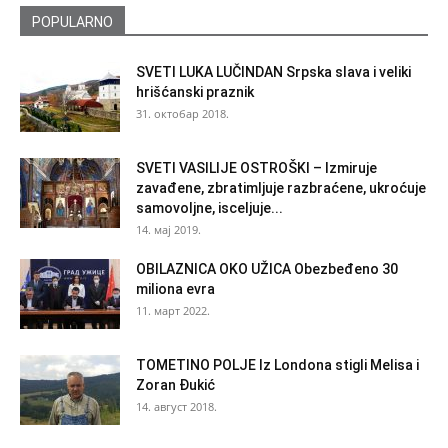
POPULARNO
SVETI LUKA LUČINDAN Srpska slava i veliki
hrišćanski praznik
31. октобар 2018.
SVETI VASILIJE OSTROŠKI – Izmiruje
zavađene, zbratimljuje razbraćene, ukroćuje
samovoljne, isceljuje...
14. мај 2019.
OBILAZNICA OKO UŽICA Obezbeđeno 30
miliona evra
11. март 2022.
TOMETINO POLJE Iz Londona stigli Melisa i
Zoran Đukić
14. август 2018.