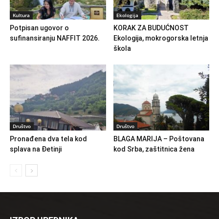
Kultura
Ekologija
Potpisan ugovor o
KORAK ZA BUDUĆNOST
sufinansiranju NAFFIT 2026.
Ekologija, mokrogorska letnja
škola
Društvo
Društvo
Pronađena dva tela kod
BLAGA MARIJA – Poštovana
splava na Đetinji
kod Srba, zaštitnica žena