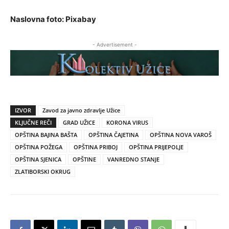
Naslovna foto: Pixabay
- Advertisement -
IZVOR
Zavod za javno zdravlje Užice
KLJUČNE REČI
GRAD UŽICE
KORONA VIRUS
OPŠTINA BAJINA BAŠTA
OPŠTINA ČAJETINA
OPŠTINA NOVA VAROŠ
OPŠTINA POŽEGA
OPŠTINA PRIBOJ
OPŠTINA PRIJEPOLJE
OPŠTINA SJENICA
OPŠTINE
VANREDNO STANJE
ZLATIBORSKI OKRUG