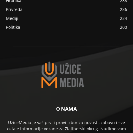
Hronika
288
Privreda
236
Mediji
224
Politika
200
O NAMA
UžiceMedia je vaš prvi i pravi izbor za novosti, zabavu i sve
ostale informacije vezane za Zlatiborski okrug. Nudimo vam