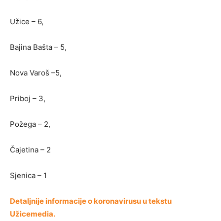
Užice – 6,
Bajina Bašta – 5,
Nova Varoš –5,
Priboj – 3,
Požega – 2,
Čajetina – 2
Sjenica – 1
Detaljnije informacije o koronavirusu u tekstu
Užicemedia.