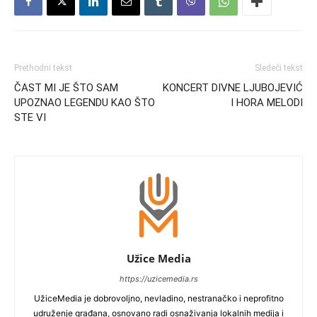
Prethodni tekst
Sledeći tekst
ČAST MI JE ŠTO SAM
KONCERT DIVNE LJUBOJEVIĆ
UPOZNAO LEGENDU KAO ŠTO
I HORA MELODI
STE VI
Užice Media
https://uzicemedia.rs
UžiceMedia je dobrovoljno, nevladino, nestranačko i neprofitno
udruženje građana, osnovano radi osnaživanja lokalnih medija i