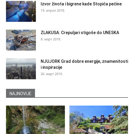
Izvor života i bigrene kade Stopića pećine
19. април 2018.
ZLAKUSA: Crepuljari stigoše do UNESKA
8. март 2018.
NJUJORK Grad dobre energije, znamenitosti
i inspiracije
26. март 2019.
NAJNOVIJE