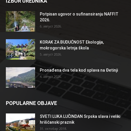
IZBOR UREDNIKA
Potpisan ugovor o sufinansiranju NAFFIT
2026.
6. август 2026.
KORAK ZA BUDUĆNOST Ekologija,
mokrogorska letnja škola
5. август 2026.
Pronađena dva tela kod splava na Đetinji
4. август 2026.
POPULARNE OBJAVE
SVETI LUKA LUČINDAN Srpska slava i veliki
hrišćanski praznik
31. октобар 2018.