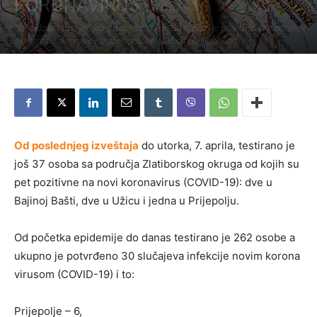
KORONAVIRUS
Do sada ukupno infekcija potvrđena kod 30 osoba na području Zlatiborskog
okruga, po dve nove zaražene osobe u Užicu i Bajinoj Bašti.
Piše:
Užice Media
-
7. април 2020.
331
Od poslednjeg izveštaja
do utorka, 7. aprila, testirano je
još 37 osoba sa područja Zlatiborskog okruga od kojih su
pet pozitivne na novi koronavirus (COVID-19): dve u
Bajinoj Bašti, dve u Užicu i jedna u Prijepolju.
Od početka epidemije do danas testirano je 262 osobe a
ukupno je potvrđeno 30 slučajeva infekcije novim korona
virusom (COVID-19) i to:
Prijepolje – 6,