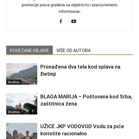
promocije prava građana na objektivno i pravovremeno
informisanje.
POVEZANE OBJAVE
VIŠE OD AUTORA
Pronađena dva tela kod splava na
Đetinji
Društvo
BLAGA MARIJA – Poštovana kod Srba,
zaštitnica žena
Društvo
UŽICE JKP VODOVOD Vodu za piće
koristite racionalno