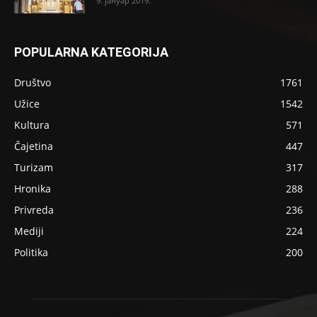
9. јануар 2019.
POPULARNA KATEGORIJA
Društvo
1761
Užice
1542
Kultura
571
Čajetina
447
Turizam
317
Hronika
288
Privreda
236
Mediji
224
Politika
200