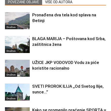
POVEZANE OBJAVE
VIŠE OD AUTORA
Pronađena dva tela kod splava na
Đetinji
Društvo
BLAGA MARIJA – Poštovana kod Srba,
zaštitnica žena
Društvo
UŽICE JKP VODOVOD Vodu za piće
koristite racionalno
Društvo
SVETI PROROK ILIJA „Od Svetog Ilije,
sunce…”
Društvo
Kako se promenilo praćenje SPORTA u