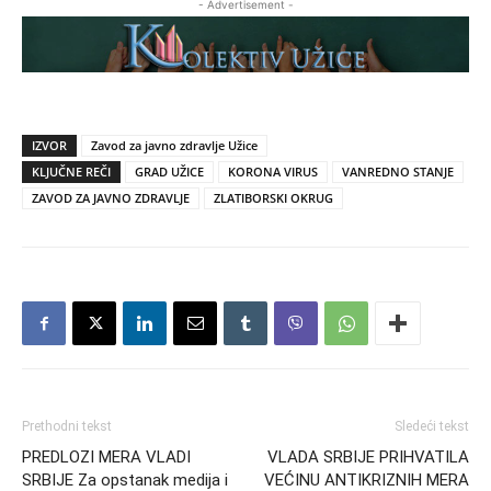
- Advertisement -
IZVOR
Zavod za javno zdravlje Užice
KLJUČNE REČI
GRAD UŽICE
KORONA VIRUS
VANREDNO STANJE
ZAVOD ZA JAVNO ZDRAVLJE
ZLATIBORSKI OKRUG
Prethodni tekst
Sledeći tekst
PREDLOZI MERA VLADI
VLADA SRBIJE PRIHVATILA
SRBIJE Za opstanak medija i
VEĆINU ANTIKRIZNIH MERA