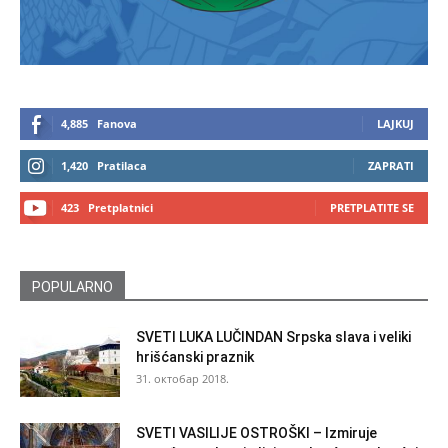
4,885
Fanova
LAJKUJ
1,420
Pratilaca
ZAPRATI
423
Pretplatnici
PRETPLATITE SE
POPULARNO
SVETI LUKA LUČINDAN Srpska slava i veliki
hrišćanski praznik
31. октобар 2018.
SVETI VASILIJE OSTROŠKI – Izmiruje