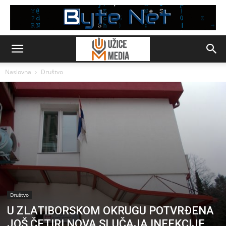
Naslovna
Društvo
Društvo
U ZLATIBORSKOM OKRUGU POTVRĐENA
JOŠ ČETIRI NOVA SLUČAJA INFEKCIJE