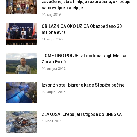
zavađene, zbratimljuje razbraćene, ukroćuje
samovoljne, isceljuje...
14. мај 2019.
OBILAZNICA OKO UŽICA Obezbeđeno 30
miliona evra
11. март 2022.
TOMETINO POLJE Iz Londona stigli Melisa i
Zoran Đukić
14. август 2018.
Izvor života i bigrene kade Stopića pećine
19. април 2018.
ZLAKUSA: Crepuljari stigoše do UNESKA
8. март 2018.