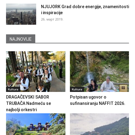
NJUJORK Grad dobre energije, znamenitosti
i inspiracije
26. март 2019.
NAJNOVIJE
Kultura
Kultura
DRAGAČEVSKI SABOR
Potpisan ugovor o
TRUBAČA Nadmeću se
sufinansiranju NAFFIT 2026.
najbolji orkestri