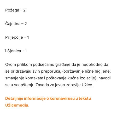
Požega – 2
Čajetina – 2
Prijepolje – 1
i Sjenica – 1
Ovom prilikom podsećamo građane da je neophodno da
se pridržavaju svih preporuka, (održavanje lične higijene,
smanjenje kontakata i poštovanje kućne izolacije), navodi
se u saopštenju Zavoda za javno zdravlje Užice.
Detaljnije informacije o koronavirusu u tekstu
Užicemedia.