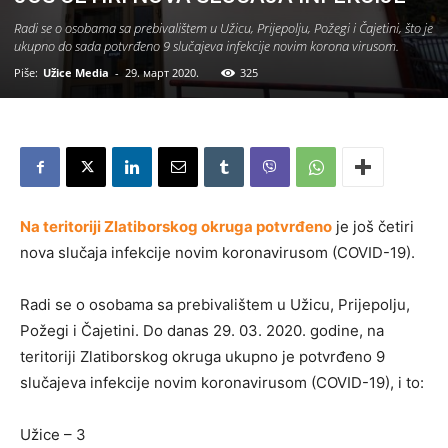
Radi se o osobama sa prebivalištem u Užicu, Prijepolju, Požegi i Čajetini, što je
ukupno do sada potvrđeno 9 slučajeva infekcije novim korona virusom.
Piše:
Užice Media
-
29. март 2020.
325
Na teritoriji Zlatiborskog okruga potvrđeno
je još četiri
nova slučaja infekcije novim koronavirusom (COVID-19).
Radi se o osobama sa prebivalištem u Užicu, Prijepolju,
Požegi i Čajetini. Do danas 29. 03. 2020. godine, na
teritoriji Zlatiborskog okruga ukupno je potvrđeno 9
slučajeva infekcije novim koronavirusom (COVID-19), i to:
Užice – 3