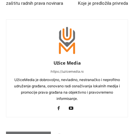
zaštitu radnih prava novinara
Koje je predložila privreda
Užice Media
https://uzicemedia.rs
UžiceMedia je dobrovoljno, nevladino, nestranačko i neprofitno
udruženje građana, osnovano radi osnaživanja lokalnih medija i
promocije prava građana na objektivno i pravovremeno
informisanje.