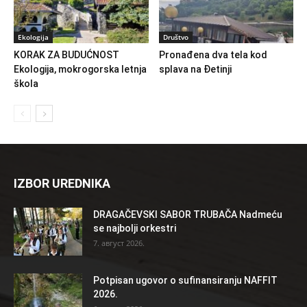
Ekologija
Društvo
KORAK ZA BUDUĆNOST
Pronađena dva tela kod
Ekologija, mokrogorska letnja
splava na Đetinji
škola
IZBOR UREDNIKA
DRAGAČEVSKI SABOR TRUBAČA Nadmeću
se najbolji orkestri
7. август 2026.
Potpisan ugovor o sufinansiranju NAFFIT
2026.