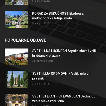
6. август 2026.
KORAK ZA BUDUĆNOST Ekologija,
mokrogorska letnja škola
5. август 2026.
POPULARNE OBJAVE
SVETI LUKA LUČINDAN Srpska slava i veliki
hrišćanski praznik
31. октобар 2018.
SVETI ILIJA GROMOVNIK Veliki crkveni
praznik
2. август 2018.
SVETI STEFAN – STEVANJDAN Jedna od
većih slava kod Srba