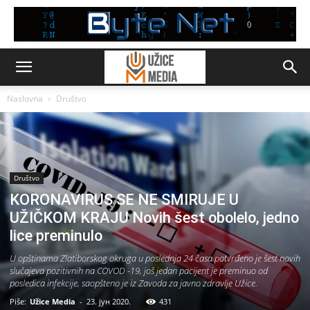
Naslovna
Društvo
Društvo
KORONAVIRUS SE NE SMIRUJE U
UŽIČKOM KRAJU Novih šest obolelo, jedno
lice preminulo
U opštinama Zlatiborskog okruga u poslednja 24 časa potvrđeno je šest novih
slučajeva pozitivnih na COVOD -19, još jedan pacijent je preminuo od
posledica infekcije, saopšteno je iz Zavoda za javno zdravlje Užice.
Piše:
Užice Media
-
23. јун 2020.
431