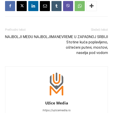
Prethodni tekst
Sledeći tekst
NAJBOLJI MEĐU NAJBOLJIMA
NEVREME U ZAPADNOJ SRBIJI
Stotine kuća poplavljeno,
oštećeni putevi, mostovi,
naselja pod vodom
Užice Media
https://uzicemedia.rs