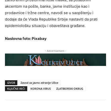
akcentom na pošte, banke, javne institucije kao i
prodavnice i tržne centre, navodi se u saopštenju i
dodaje da će Vlada Republike Srbije nastaviti da prati
epidemiološku situaciju i obaveštava građane.
Naslovna foto: Pixabay
- Advertisement -
IZVOR
Zavod za javno zdravlje Užice
KLJUČNE REČI
KORONA VIRUS
ZLATIBORSKI OKRUG