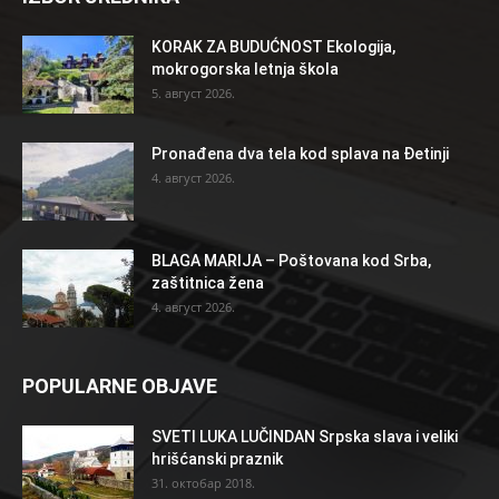
KORAK ZA BUDUĆNOST Ekologija,
mokrogorska letnja škola
5. август 2026.
Pronađena dva tela kod splava na Đetinji
4. август 2026.
BLAGA MARIJA – Poštovana kod Srba,
zaštitnica žena
4. август 2026.
POPULARNE OBJAVE
SVETI LUKA LUČINDAN Srpska slava i veliki
hrišćanski praznik
31. октобар 2018.