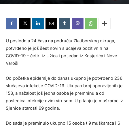
U poslednja 24 časa na području Zlatiborskog okruga,
potvrđeno je još šest novih slučajeva pozitivnih na
COVID-19 – četiri iz Užica i po jedan iz Kosjerića i Nove
Varoši.
Od početka epidemije do danas ukupno je potvrđeno 236
slučajeva infekcije COVID-19. Ukupan broj oporavljenih je
158, a nažalost još jedna osoba je premninula od
posledica infekcije ovim virusom. U pitanju je muškarac iz
Sjenice starosti 69 godina.
Do sada je preminulo ukupno 15 osoba ( 9 muškaraca i 6