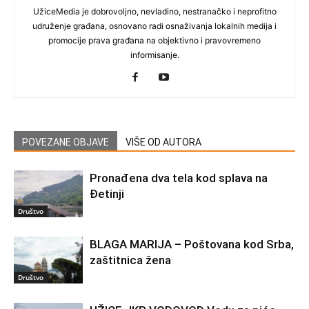
UžiceMedia je dobrovoljno, nevladino, nestranačko i neprofitno
udruženje građana, osnovano radi osnaživanja lokalnih medija i
promocije prava građana na objektivno i pravovremeno
informisanje.
POVEZANE OBJAVE
VIŠE OD AUTORA
Pronađena dva tela kod splava na
Đetinji
Društvo
BLAGA MARIJA – Poštovana kod Srba,
zaštitnica žena
Društvo