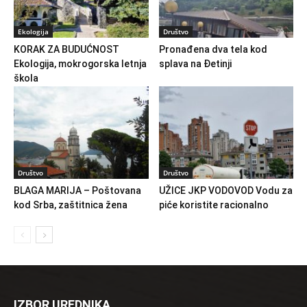
Ekologija
Društvo
KORAK ZA BUDUĆNOST
Pronađena dva tela kod
Ekologija, mokrogorska letnja
splava na Đetinji
škola
Društvo
Društvo
BLAGA MARIJA – Poštovana
UŽICE JKP VODOVOD Vodu za
kod Srba, zaštitnica žena
piće koristite racionalno
IZBOR UREDNIKA