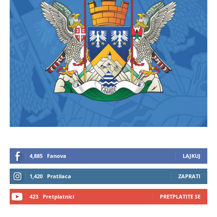
4,885
Fanova
LAJKUJ
1,420
Pratilaca
ZAPRATI
423
Pretplatnici
PRETPLATITE SE