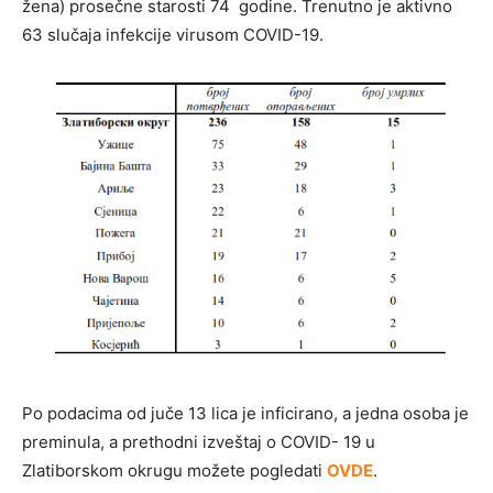
žena) prosečne starosti 74 godine. Trenutno je aktivno
63 slučaja infekcije virusom COVID-19.
Po podacima od juče 13 lica je inficirano, a jedna osoba je
preminula, a prethodni izveštaj o COVID- 19 u
Zlatiborskom okrugu možete pogledati
OVDE
.