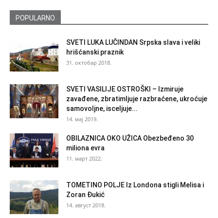
POPULARNO
SVETI LUKA LUČINDAN Srpska slava i veliki
hrišćanski praznik
31. октобар 2018.
SVETI VASILIJE OSTROŠKI – Izmiruje
zavađene, zbratimljuje razbraćene, ukroćuje
samovoljne, isceljuje...
14. мај 2019.
OBILAZNICA OKO UŽICA Obezbeđeno 30
miliona evra
11. март 2022.
TOMETINO POLJE Iz Londona stigli Melisa i
Zoran Đukić
14. август 2018.