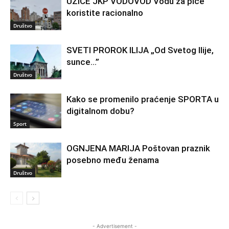
UŽICE JKP VODOVOD Vodu za piće
koristite racionalno
Društvo
SVETI PROROK ILIJA „Od Svetog Ilije,
sunce…”
Društvo
Kako se promenilo praćenje SPORTA u
digitalnom dobu?
Sport
OGNJENA MARIJA Poštovan praznik
posebno među ženama
Društvo
- Advertisement -