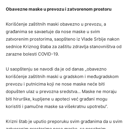
Obavezne maske u prevozu i zatvorenom prostoru
Korišćenje zaštitnih maski obavezno u prevozu, a
građanima se savaetuje da nose maske u svim
zatvorenim prostorima, saopšteno iz Vlade Srbije nakon
sednice Kriznog štaba za zaštitu zdravlja stanovništva od
zarazne bolesti COVID-19.
U saopštenju se navodi da je od danas „obavezno
korišćenje zaštitnih maski u gradskom i međugradskom
prevozu i putnicima koji ne nose maske neće biti
dopušten ulaz u prevozna sredstva… Maske ne moraju
biti hirurške, kupljene u apoteci već građani mogu
koristiti i pamučne maske ѕa višekratnu upotrebu“.
Krizni štab je uputio preporuku svim građanima da u svim
zatvorenim prostorima nose maske, sa posebnim