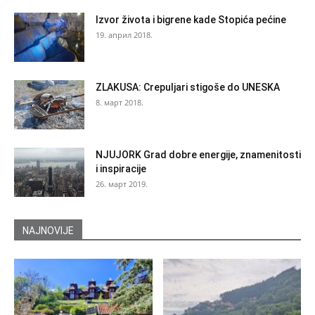
Izvor života i bigrene kade Stopića pećine
19. април 2018.
ZLAKUSA: Crepuljari stigoše do UNESKA
8. март 2018.
NJUJORK Grad dobre energije, znamenitosti
i inspiracije
26. март 2019.
NAJNOVIJE