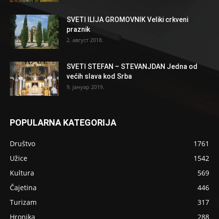
SVETI ILIJA GROMOVNIK Veliki crkveni
praznik
2. август 2018.
SVETI STEFAN – STEVANJDAN Jedna od
većih slava kod Srba
9. јануар 2019.
POPULARNA KATEGORIJA
Društvo
1761
Užice
1542
Kultura
569
Čajetina
446
Turizam
317
Hronika
288