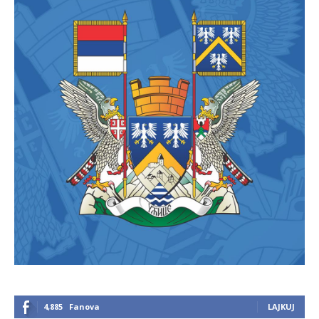
4,885
Fanova
LAJKUJ