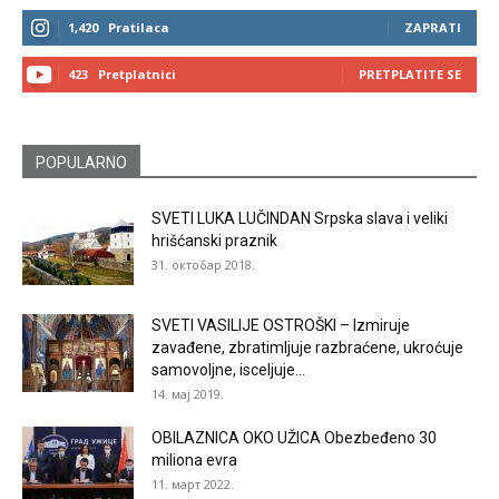
1,420
Pratilaca
ZAPRATI
423
Pretplatnici
PRETPLATITE SE
POPULARNO
SVETI LUKA LUČINDAN Srpska slava i veliki
hrišćanski praznik
31. октобар 2018.
SVETI VASILIJE OSTROŠKI – Izmiruje
zavađene, zbratimljuje razbraćene, ukroćuje
samovoljne, isceljuje...
14. мај 2019.
OBILAZNICA OKO UŽICA Obezbeđeno 30
miliona evra
11. март 2022.