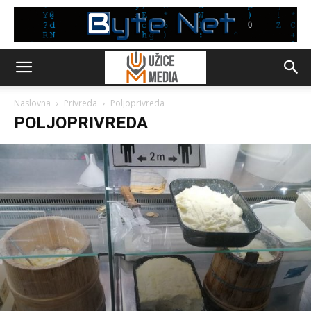
Naslovna
Privreda
Poljoprivreda
POLJOPRIVREDA