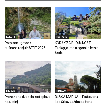
Kultura
Ekologija
Potpisan ugovor o
KORAK ZA BUDUĆNOST
sufinansiranju NAFFIT 2026.
Ekologija, mokrogorska letnja
škola
Društvo
Društvo
Pronađena dva tela kod splava
BLAGA MARIJA – Poštovana
na Đetinji
kod Srba, zaštitnica žena