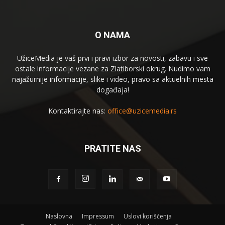
O NAMA
UžiceMedia je vaš prvi i pravi izbor za novosti, zabavu i sve
ostale informacije vezane za Zlatiborski okrug. Nudimo vam
najažurnije informacije, slike i video, pravo sa aktuelnih mesta
događaja!
Kontaktirajte nas:
office@uzicemedia.rs
PRATITE NAS
Naslovna
Impressum
Uslovi korišćenja