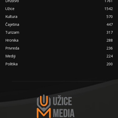
Društvo
1761
Užice
1542
Kultura
570
Čajetina
447
Turizam
317
Hronika
288
Privreda
236
Mediji
224
Politika
200