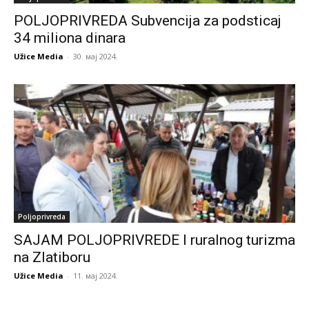
POLJOPRIVREDA Subvencija za podsticaj
34 miliona dinara
Užice Media
-
30. мај 2024.
Poljoprivreda
SAJAM POLJOPRIVREDE I ruralnog turizma
na Zlatiboru
Užice Media
-
11. мај 2024.