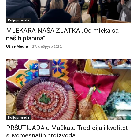
Poljoprivreda
MLEKARA NAŠA ZLATKA „Od mleka sa
naših planina“
Užice Media
-
27. фебруар 2025.
Poljoprivreda
PRŠUTIJADA u Mačkatu Tradicija i kvalitet
suvomesnatih proizvoda