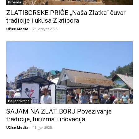
Privreda
ZLATIBORSKE PRIČE „Naša Zlatka“ čuvar
tradicije i ukusa Zlatibora
Užice Media
-
28. август 2025.
Poljoprivreda
SAJAM NA ZLATIBORU Povezivanje
tradicije, turizma i inovacija
Užice Media
-
13. јун 2025.