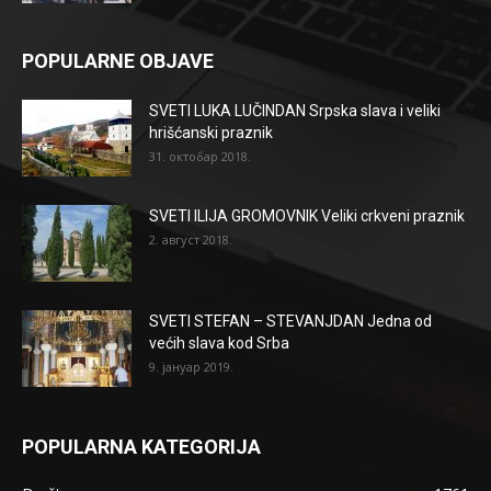
POPULARNE OBJAVE
SVETI LUKA LUČINDAN Srpska slava i veliki
hrišćanski praznik
31. октобар 2018.
SVETI ILIJA GROMOVNIK Veliki crkveni praznik
2. август 2018.
SVETI STEFAN – STEVANJDAN Jedna od
većih slava kod Srba
9. јануар 2019.
POPULARNA KATEGORIJA