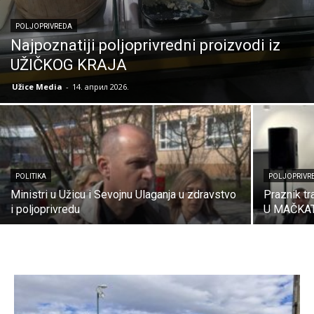
POLJOPRIVREDA
Najpoznatiji poljoprivredni proizvodi iz
UŽIČKOG KRAJA
Užice Media
-
14. април 2026.
POLITIKA
POLJOPRIVR
Ministri u Užicu i Sevojnu Ulaganja u zdravstvo
Praznik t
i poljoprivredu
U MAČKA