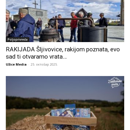
Poljoprivreda
RAKIJADA Šljivovice, rakijom poznata, evo
sad ti otvaramo vrata…
Užice Media
-
25. октобар 2025.