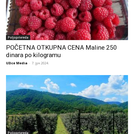
Poljoprivreda
POČETNA OTKUPNA CENA Maline 250
dinara po kilogramu
Užice Media
-
7. јун 2024.
Poljoprivreda