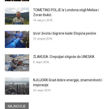
TOMETINO POLJE Iz Londona stigli Melisa i
Zoran Đukić
14. август 2018.
Izvor života i bigrene kade Stopića pećine
19. април 2018.
ZLAKUSA: Crepuljari stigoše do UNESKA
8. март 2018.
NJUJORK Grad dobre energije, znamenitosti i
inspiracije
26. март 2019.
NAJNOVIJE