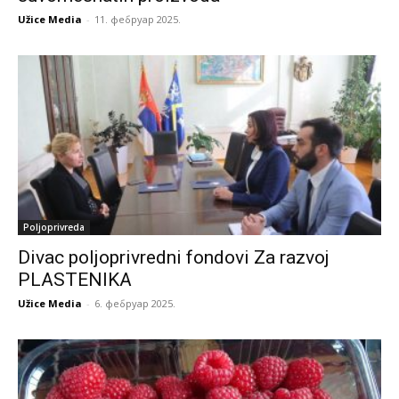
Užice Media
-
11. фебруар 2025.
Poljoprivreda
Divac poljoprivredni fondovi Za razvoj
PLASTENIKA
Užice Media
-
6. фебруар 2025.