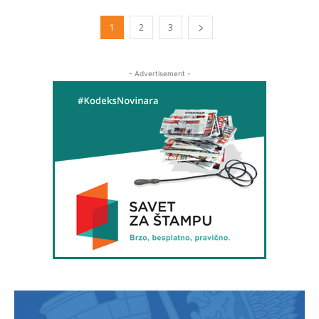
1
2
3
- Advertisement -