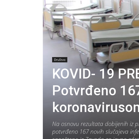
Društvo
KOVID- 19 P
Potvrđeno 167
koronaviruso
Na osnovu rezultata dobijenih iz 
potvrđeno 167 novih slučajeva inf