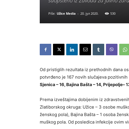
saopšteno iz Zavoda za javno zdrav
Piše:
Užice Media
-
20. јул 2020.
530
Od pristiglih rezultata iz prethodnih dana o
potvrđeno je 167 novih slučajeva pozitivnih 
Sjenica – 16, Bajina Bašta – 14, Prijepolje– 13
Prema izveštajima dobijenim iz zdravstvenih
Zlatiborskog okruga: Užice – 3 osobe muško
ženskog pola), Bajina Bašta – 1 osoba ženskog
muškog pola. Od posledica infekcije ovim v