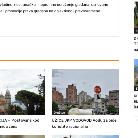
vladino, nestranačko i neprofitno udruženje građana, osnovano
ija i promocije prava građana na objektivno i pravovremeno
K
D
T
na
E
K
Ek
le
Društvo
IJA – Poštovana kod
UŽICE JKP VODOVOD Vodu za piće
tnica žena
koristite racionalno