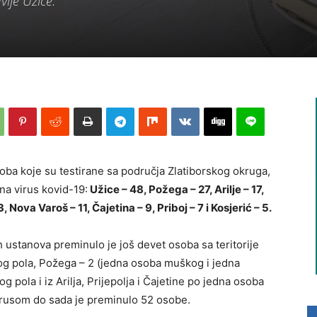
lje Užice.
soba koje su testirane sa područja Zlatiborskog okruga,
na virus kovid-19:
Užice – 48, Požega – 27, Arilje – 17,
, Nova Varoš – 11, Čajetina – 9, Priboj – 7 i Kosjerić – 5.
 ustanova preminulo je još devet osoba sa teritorije
g pola, Požega – 2 (jedna osoba muškog i jedna
 pola i iz Arilja, Prijepolja i Čajetine po jedna osoba
irusom do sada je preminulo 52 osobe.