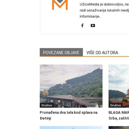
UžiceMedia je dobrovoljno, ne
radi osnaživanja lokalnih med
informisanje.
POVEZANE OBJAVE
VIŠE OD AUTORA
Društvo
Društvo
Pronađena dva tela kod splava na
BLAGA MAR
Đetinji
Srba, zašti