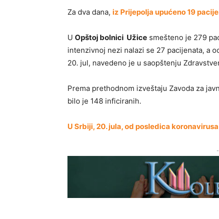
Za dva dana,
iz Prijepolja upućeno 19 pacij
U
Opštoj bolnici Užice
smešteno je 279 paci
intenzivnoj nezi nalazi se 27 pacijenata, a 
20. jul, navedeno je u saopštenju Zdravstve
Prema prethodnom izveštaju Zavoda za javn
bilo je 148 inficiranih.
U Srbiji, 20. jula, od posledica koronavirus
-