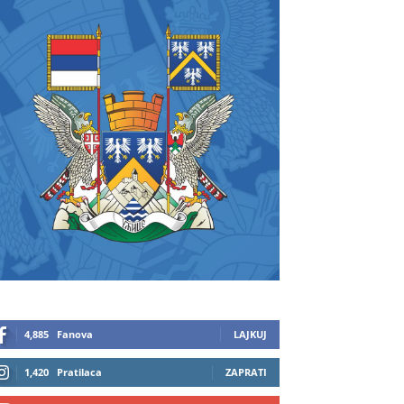
4,885
Fanova
LAJKUJ
1,420
Pratilaca
ZAPRATI