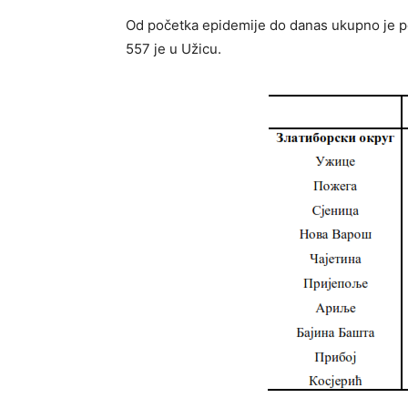
Od početka epidemije do danas ukupno je po
557 je u Užicu.