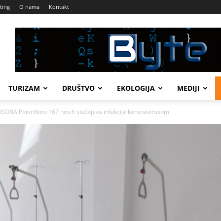
ting
O nama
Kontakt
TURIZAM
DRUŠTVO
EKOLOGIJA
MEDIJI
OBA Potvrđeno 167 novih slučajeva infekcije koronavirusom