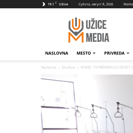
C
19.1
Субота, август 8, 2026
Marke
Užice
UžiceMedia
NASLOVNA
MESTO
PRIVREDA
Naslovna
Društvo
KOVID- 19 PREMINULO DEVET OS