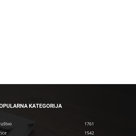
OPULARNA KATEGORIJA
ruštvo
1761
žice
1542