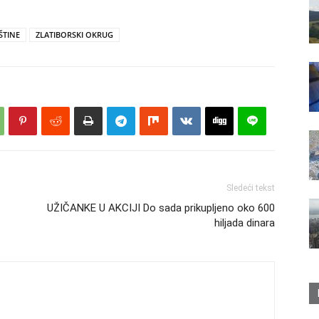
ŠTINE
ZLATIBORSKI OKRUG
Sledeći tekst
UŽIČANKE U AKCIJI Do sada prikupljeno oko 600
hiljada dinara