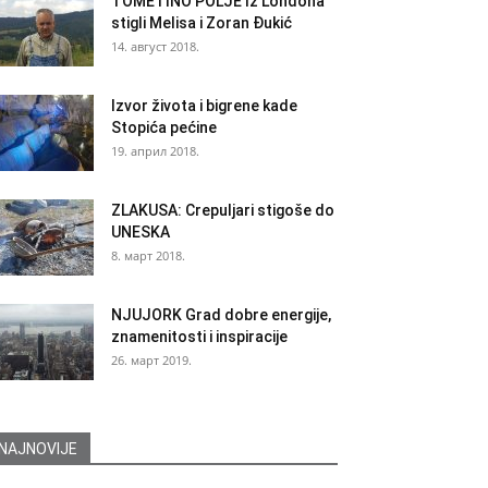
TOMETINO POLJE Iz Londona
stigli Melisa i Zoran Đukić
14. август 2018.
Izvor života i bigrene kade
Stopića pećine
19. април 2018.
ZLAKUSA: Crepuljari stigoše do
UNESKA
8. март 2018.
NJUJORK Grad dobre energije,
znamenitosti i inspiracije
26. март 2019.
NAJNOVIJE