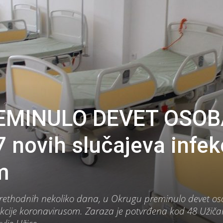
REMINULO DEVET OSOB
 novih slučajeva infek
m
prethodnih nekoliko dana, u Okrugu preminulo devet os
ekcije koronavirusom. Zaraza je potvrđena kod 48 Užiča