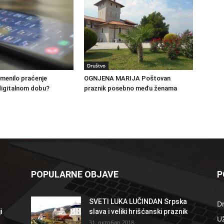
Društvo
menilo praćenje
OGNJENA MARIJA Poštovan
igitalnom dobu?
praznik posebno među ženama
POPULARNE OBJAVE
P
SVETI LUKA LUČINDAN Srpska
D
i
slava i veliki hrišćanski praznik
U
31. октобар 2018.