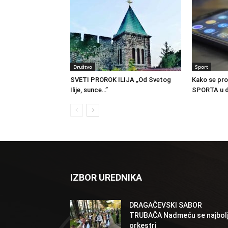
Društvo
Sport
SVETI PROROK ILIJA „Od Svetog
Kako se pro
Ilije, sunce…”
SPORTA u d
IZBOR UREDNIKA
DRAGAČEVSKI SABOR
TRUBAČA Nadmeću se najbolj
orkestri