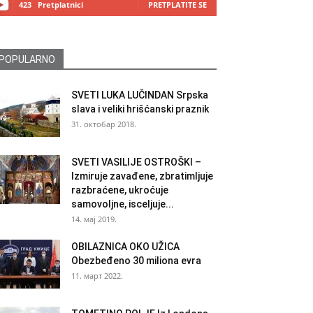
423
Pretplatnici
PRETPLATITE SE
POPULARNO
SVETI LUKA LUČINDAN Srpska
slava i veliki hrišćanski praznik
31. октобар 2018.
SVETI VASILIJE OSTROŠKI –
Izmiruje zavađene, zbratimljuje
razbraćene, ukroćuje
samovoljne, isceljuje...
14. мај 2019.
OBILAZNICA OKO UŽICA
Obezbeđeno 30 miliona evra
11. март 2022.