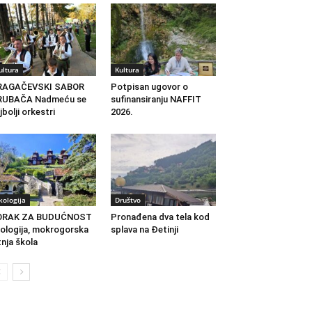
ultura
Kultura
RAGAČEVSKI SABOR
Potpisan ugovor o
RUBAČA Nadmeću se
sufinansiranju NAFFIT
jbolji orkestri
2026.
kologija
Društvo
ORAK ZA BUDUĆNOST
Pronađena dva tela kod
ologija, mokrogorska
splava na Đetinji
tnja škola