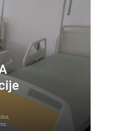
A
cije
oba,
na,