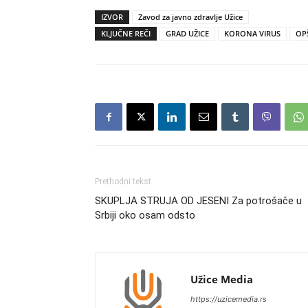
IZVOR
Zavod za javno zdravlje Užice
KLJUČNE REČI
GRAD UŽICE
KORONA VIRUS
OP
Prethodni tekst
SKUPLJA STRUJA OD JESENI Za potrošače u
Srbiji oko osam odsto
Užice Media
https://uzicemedia.rs