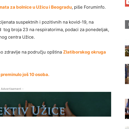
enata za bolnice u Užicu i Beogradu
, piše Foruminfo.
jenata suspektnih i pozitivnih na kovid-19, na
od tog broja 23 na respiratorima, podaci za ponedeljak,
nog centra Užice.
o zdravlje na području opština
Zlatiborskog okruga
a preminulo još 10 osoba.
 Advertisement -