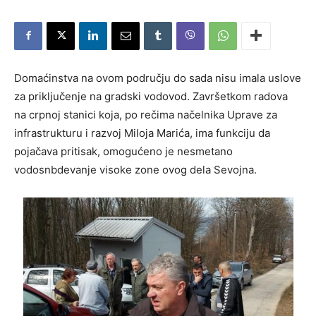
Domaćinstva na ovom području do sada nisu imala uslove
za priključenje na gradski vodovod. Završetkom radova
na crpnoj stanici koja, po rečima načelnika Uprave za
infrastrukturu i razvoj Miloja Marića, ima funkciju da
pojačava pritisak, omogućeno je nesmetano
vodosnbdevanje visoke zone ovog dela Sevojna.