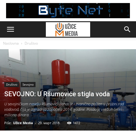
Naslovna
Društvo
Društvo
Sevojno
SEVOJNO: U Ršumoviće stigla voda
U sevojničkom naselju Ršumovići danas je i zvanično pušten u probni rad
vodovod, čija je izgradnja započela 2014. godine. Posao je vredan četiri
miliona dinara.
Piše:
Užice Media
-
29. март 2018.
1472