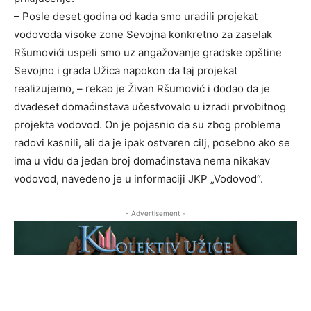
– Posle deset godina od kada smo uradili projekat
vodovoda visoke zone Sevojna konkretno za zaselak
Ršumovići uspeli smo uz angažovanje gradske opštine
Sevojno i grada Užica napokon da taj projekat
realizujemo, – rekao je Živan Ršumović i dodao da je
dvadeset domaćinstava učestvovalo u izradi prvobitnog
projekta vodovod. On je pojasnio da su zbog problema
radovi kasnili, ali da je ipak ostvaren cilj, posebno ako se
ima u vidu da jedan broj domaćinstava nema nikakav
vodovod, navedeno je u informaciji JKP „Vodovod“.
- Advertisement -