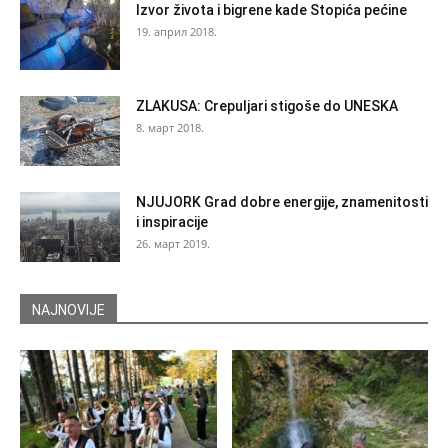
Izvor života i bigrene kade Stopića pećine
19. април 2018.
ZLAKUSA: Crepuljari stigoše do UNESKA
8. март 2018.
NJUJORK Grad dobre energije, znamenitosti
i inspiracije
26. март 2019.
NAJNOVIJE