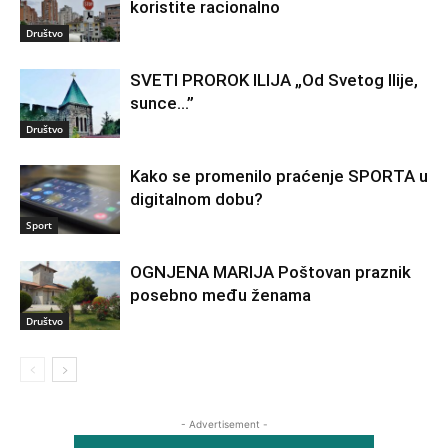
koristite racionalno
Društvo
SVETI PROROK ILIJA „Od Svetog Ilije,
sunce…”
Društvo
Kako se promenilo praćenje SPORTA u
digitalnom dobu?
Sport
OGNJENA MARIJA Poštovan praznik
posebno među ženama
Društvo
- Advertisement -