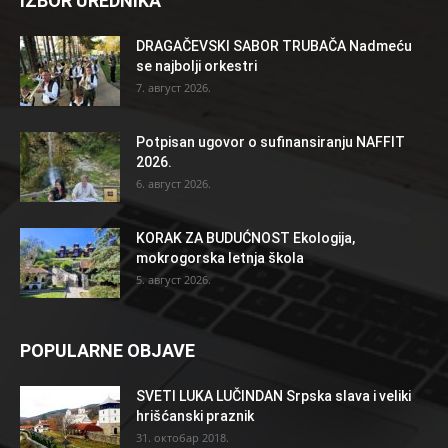
IZBOR UREDNIKA
DRAGAČEVSKI SABOR TRUBAČA Nadmeću
se najbolji orkestri
7. август 2026.
Potpisan ugovor o sufinansiranju NAFFIT
2026.
6. август 2026.
KORAK ZA BUDUĆNOST Ekologija,
mokrogorska letnja škola
5. август 2026.
POPULARNE OBJAVE
SVETI LUKA LUČINDAN Srpska slava i veliki
hrišćanski praznik
31. октобар 2018.