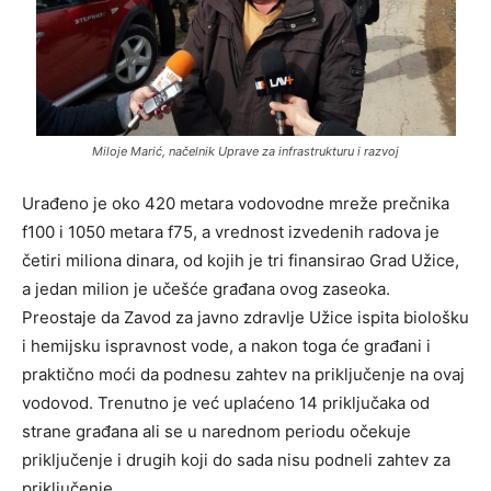
Miloje Marić, načelnik Uprave za infrastrukturu i razvoj
Urađeno je oko 420 metara vodovodne mreže prečnika
f100 i 1050 metara f75, a vrednost izvedenih radova je
četiri miliona dinara, od kojih je tri finansirao Grad Užice,
a jedan milion je učešće građana ovog zaseoka.
Preostaje da Zavod za javno zdravlje Užice ispita biološku
i hemijsku ispravnost vode, a nakon toga će građani i
praktično moći da podnesu zahtev na priključenje na ovaj
vodovod. Trenutno je već uplaćeno 14 priključaka od
strane građana ali se u narednom periodu očekuje
priključenje i drugih koji do sada nisu podneli zahtev za
priključenje.