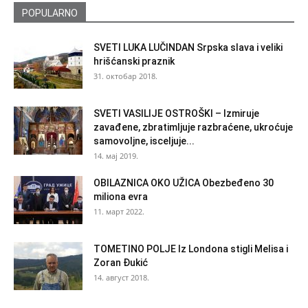
POPULARNO
SVETI LUKA LUČINDAN Srpska slava i veliki
hrišćanski praznik
31. октобар 2018.
SVETI VASILIJE OSTROŠKI – Izmiruje
zavađene, zbratimljuje razbraćene, ukroćuje
samovoljne, isceljuje...
14. мај 2019.
OBILAZNICA OKO UŽICA Obezbeđeno 30
miliona evra
11. март 2022.
TOMETINO POLJE Iz Londona stigli Melisa i
Zoran Đukić
14. август 2018.