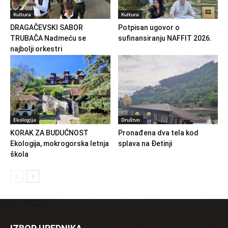
Kultura
Kultura
DRAGAČEVSKI SABOR
Potpisan ugovor o
TRUBAČA Nadmeću se
sufinansiranju NAFFIT 2026.
najbolji orkestri
Ekologija
Društvo
KORAK ZA BUDUĆNOST
Pronađena dva tela kod
Ekologija, mokrogorska letnja
splava na Đetinji
škola