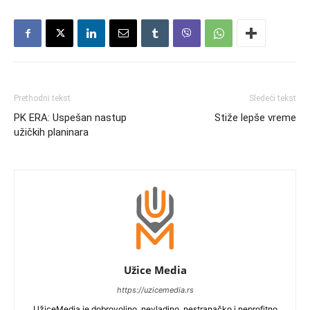
Prethodni tekst
Sledeći tekst
PK ERA: Uspešan nastup
Stiže lepše vreme
užičkih planinara
Užice Media
https://uzicemedia.rs
UžiceMedia je dobrovoljno, nevladino, nestranačko i neprofitno