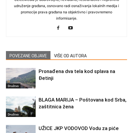
udruženje građana, osnovano radi osnaživanja lokalnih medija i
promocije prava građana na objektivno i pravovremeno
informisanje.
POVEZANE OBJAVE
VIŠE OD AUTORA
Pronađena dva tela kod splava na
Đetinji
Društvo
BLAGA MARIJA – Poštovana kod Srba,
zaštitnica žena
Društvo
UŽICE JKP VODOVOD Vodu za piće