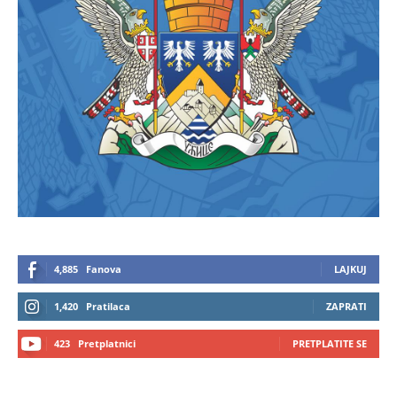
4,885
Fanova
LAJKUJ
1,420
Pratilaca
ZAPRATI
423
Pretplatnici
PRETPLATITE SE