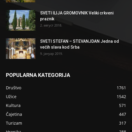
SVETI ILIJA GROMOVNIK Veliki crkveni
praznik
2. август 2018.
SVETI STEFAN – STEVANJDAN Jedna od
većih slava kod Srba
9. јануар 2019.
POPULARNA KATEGORIJA
Društvo
1761
Užice
1542
Kultura
571
Čajetina
447
Turizam
317
Hronika
288