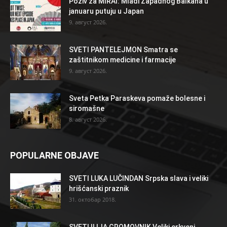
Poziv za MIRAI: Mladi Zapadnog Balkana u
januaru putuju u Japan
9. август 2026.
SVETI PANTELEJMON Smatra se
zaštitnikom medicine i farmacije
9. август 2026.
Sveta Petka Paraskeva pomaže bolesne i
siromašne
8. август 2026.
POPULARNE OBJAVE
SVETI LUKA LUČINDAN Srpska slava i veliki
hrišćanski praznik
31. октобар 2018.