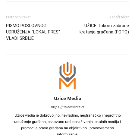
Prethodni tekst
Sledeći tekst
PISMO POSLOVNOG
UŽICE Tokom zabrane
UDRUŽENJA “LOKAL PRES”
kretanja građana (FOTO)
VLADI SRBIJE
Užice Media
https://uzicemedia.rs
UžiceMedia je dobrovoljno, nevladino, nestranačko i neprofitno
udruženje građana, osnovano radi osnaživanja lokalnih medija i
promocije prava građana na objektivno i pravovremeno
informisanje.