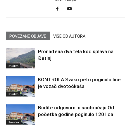
POVEZANE OBJAVE
VIŠE OD AUTORA
Pronađena dva tela kod splava na
Đetinji
Društvo
KONTROLA Svako peto poginulo lice
je vozač dvotočkaša
Društvo
Budite odgovorni u saobraćaju Od
početka godine poginulo 120 lica
Hronika