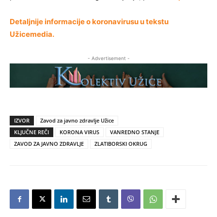
Detaljnije informacije o koronavirusu u tekstu
Užicemedia.
- Advertisement -
IZVOR
Zavod za javno zdravlje Užice
KLJUČNE REČI
KORONA VIRUS
VANREDNO STANJE
ZAVOD ZA JAVNO ZDRAVLJE
ZLATIBORSKI OKRUG