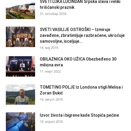
SVETI LUKA LUČINDAN Srpska slava i veliki
hrišćanski praznik
31. октобар 2018.
SVETI VASILIJE OSTROŠKI – Izmiruje
zavađene, zbratimljuje razbraćene, ukroćuje
samovoljne, isceljuje...
14. мај 2019.
OBILAZNICA OKO UŽICA Obezbeđeno 30
miliona evra
11. март 2022.
TOMETINO POLJE Iz Londona stigli Melisa i
Zoran Đukić
14. август 2018.
Izvor života i bigrene kade Stopića pećine
19. април 2018.