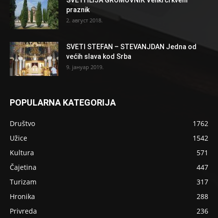
SVETI ILIJA GROMOVNIK Veliki crkveni
praznik
2. август 2018.
SVETI STEFAN – STEVANJDAN Jedna od
većih slava kod Srba
9. јануар 2019.
POPULARNA KATEGORIJA
Društvo
1762
Užice
1542
Kultura
571
Čajetina
447
Turizam
317
Hronika
288
Privreda
236