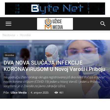
Naslovna
Hronika
Hronika
DVA NOVA SLUČAJA INFEKCIJE
KORONAVIRUSOM U Novoj Varoši i Priboju
Na području Zlatiborskog okruga registrovana još dva nova slučaja infekcije
novim korona virusom (COVID-19) jedan u Novoj Varoši i jedan u Priboju,
saopšteno je iz Zavoda za javno zdravlje Užice.
Piše:
Užice Media
-
4. април 2020.
461