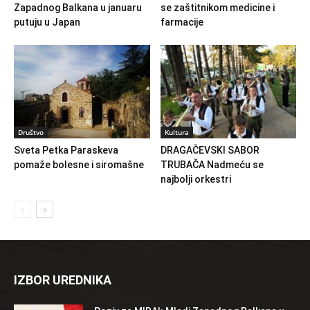
Zapadnog Balkana u januaru
se zaštitnikom medicine i
putuju u Japan
farmacije
Društvo
Kultura
Sveta Petka Paraskeva
DRAGAČEVSKI SABOR
pomaže bolesne i siromašne
TRUBAČA Nadmeću se
najbolji orkestri
IZBOR UREDNIKA