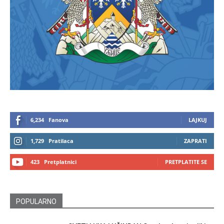
6,234
Fanova
LAJKUJ
1,729
Pratilaca
ZAPRATI
423
Pretplatnici
PRETPLATITE SE
POPULARNO