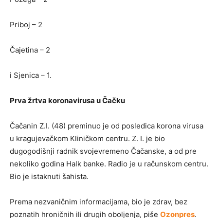
Priboj – 2
Čajetina – 2
i Sjenica – 1.
Prva žrtva koronavirusa u Čačku
Čačanin Z.I. (48) preminuo je od posledica korona virusa
u kragujevačkom Kliničkom centru. Z. I. je bio
dugogodišnji radnik svojevremeno Čačanske, a od pre
nekoliko godina Halk banke. Radio je u računskom centru.
Bio je istaknuti šahista.
Prema nezvaničnim informacijama, bio je zdrav, bez
poznatih hroničnih ili drugih oboljenja, piše
Ozonpres
.