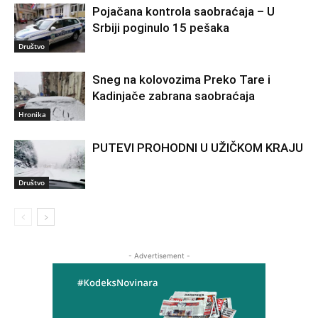
Pojačana kontrola saobraćaja – U
Srbiji poginulo 15 pešaka
Društvo
Sneg na kolovozima Preko Tare i
Kadinjače zabrana saobraćaja
Hronika
PUTEVI PROHODNI U UŽIČKOM KRAJU
Društvo
- Advertisement -