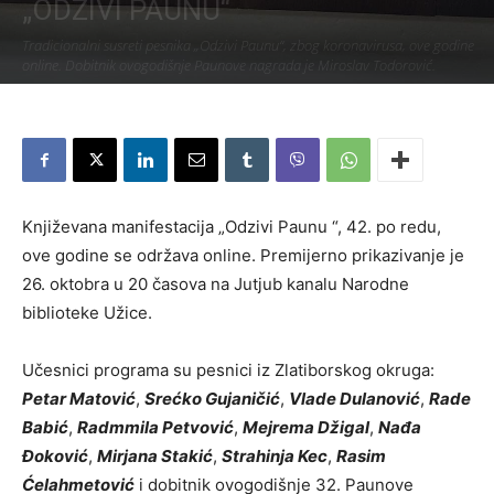
„ODZIVI PAUNU“
Tradicionalni susreti pesnika „Оdzivi Paunu“, zbog koronavirusa, ove godine
online. Dobitnik ovogodišnje Paunove nagrada je Miroslav Todorović.
Piše:
Užice Media
-
23. октобар 2020.
845
Književana manifestacija „Odzivi Paunu “, 42. po redu,
ove godine se održava online. Premijerno prikazivanje je
26. oktobra u 20 časova na Jutjub kanalu Narodne
biblioteke Užice.
Učesnici programa su pesnici iz Zlatiborskog okruga:
Petar Matović
,
Srećko Gujaničić
,
Vlade Dulanović
,
Rade
Babić
,
Radmmila Petvović
,
Mejrema Džigal
,
Nađa
Đoković
,
Mirjana Stakić
,
Strahinja Kec
,
Rasim
Ćelahmetović
i dobitnik ovogodišnje 32. Paunove