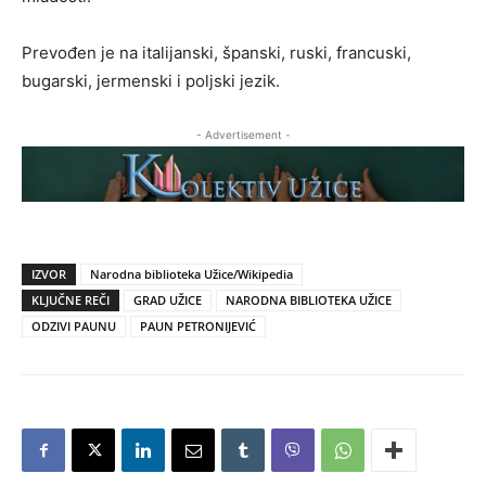
Prevođen je na italijanski, španski, ruski, francuski,
bugarski, jermenski i poljski jezik.
- Advertisement -
IZVOR
Narodna biblioteka Užice/Wikipedia
KLJUČNE REČI
GRAD UŽICE
NARODNA BIBLIOTEKA UŽICE
ODZIVI PAUNU
PAUN PETRONIJEVIĆ