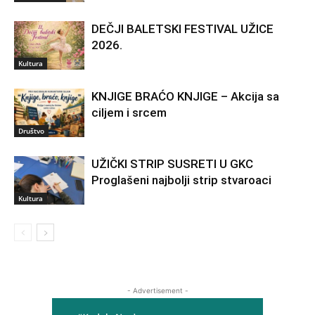
DEČJI BALETSKI FESTIVAL UŽICE
2026.
Kultura
KNJIGE BRAĆO KNJIGE – Akcija sa
ciljem i srcem
Društvo
UŽIČKI STRIP SUSRETI U GKC
Proglašeni najbolji strip stvaroaci
Kultura
- Advertisement -