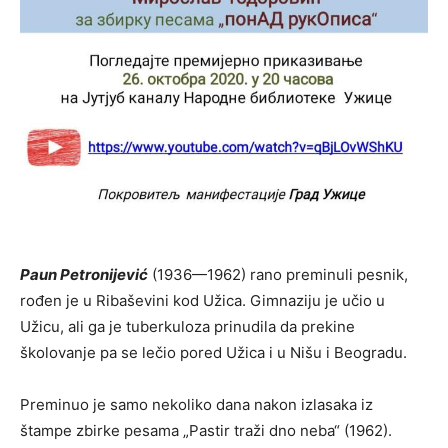
Paun Petronijević
(1936—1962) rano preminuli pesnik,
rođen je u Ribaševini kod Užica. Gimnaziju je učio u
Užicu, ali ga je tuberkuloza prinudila da prekine
školovanje pa se lečio pored Užica i u Nišu i Beogradu.
Preminuo je samo nekoliko dana nakon izlasaka iz
štampe zbirke pesama „Pastir traži dno neba“ (1962).