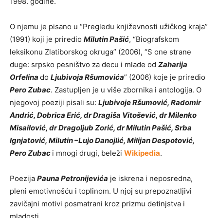
1998. godine.
O njemu je pisano u “Pregledu književnosti užičkog kraja”
(1991) koji je priredio
Milutin Pašić
, “Biografskom
leksikonu Zlatiborskog okruga” (2006), “S one strane
duge: srpsko pesništvo za decu i mlade od
Zaharija
Orfelina
do
Ljubivoja Ršumovića
” (2006) koje je priredio
Pero Zubac
. Zastupljen je u više zbornika i antologija. O
njegovoj poeziji pisali su:
Ljubivoje Ršumović, Radomir
Andrić, Dobrica Erić, dr Dragiša Vitošević, dr Milenko
Misailović, dr Dragoljub Zorić, dr Milutin Pašić, Srba
Ignjatović, Milutin –Lujo Danojlić, Milijan Despotović,
Pero Zubac
i mnogi drugi, beleži
Wikipedia
.
Poezija
Pauna Petronijevića
je iskrena i neposredna,
pleni emotivnošću i toplinom. U njoj su prepoznatljivi
zavičajni motivi posmatrani kroz prizmu detinjstva i
mladosti.