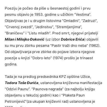
Poeziju je počeo da piše u šesnaestoj godini i prvu
pesmu objavio je 1953. godine u užičkim “Vestima”.
Objavljivao je i u drugim listovima “Omladini”, “Zadruzi”,
“Crvenoj zvezdi”, “Jedinstvu”, “Stremljenjima”,
“Braničevu” i “Listu mladih”. Pred smrt, njegovi prijatelji
Milan i Milojko Đoković
(uz izbor
Dobrice Erića
) objavili
su mu prvu zbirku pesama “Pastir traži dno neba” (1962).
Od objavljivanja prve zbirke do pojave izbora njegove
poezije u knjizi “Dobro leto” (1974) prošlo je trinaest
godina.
Tada je na predlog predsednika KPZ opštine Užice,
Todora Toše Đurića
, ustanovljena književna manifestacija
“Odzivi Paunu”. “Paunova nagrada” (za najbolju knjigu
objavljenu u tekućoj godini) kao i “Plaketa Paun
Petronijević”(za ukupan književni rad) ustanovljena je