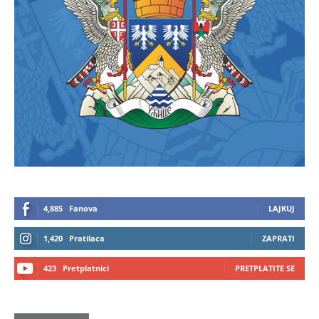
4,885
Fanova
LAJKUJ
1,420
Pratilaca
ZAPRATI
423
Pretplatnici
PRETPLATITE SE