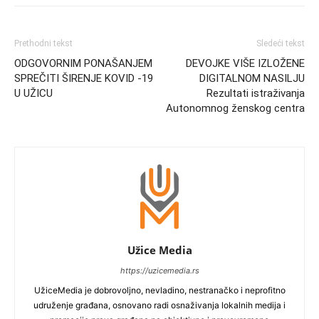
Prethodni tekst
Sledeći tekst
ODGOVORNIM PONAŠANJEM
DEVOJKE VIŠE IZLOŽENE
SPREČITI ŠIRENJE KOVID -19
DIGITALNOM NASILJU
U UŽICU
Rezultati istraživanja
Autonomnog ženskog centra
Užice Media
https://uzicemedia.rs
UžiceMedia je dobrovoljno, nevladino, nestranačko i neprofitno
udruženje građana, osnovano radi osnaživanja lokalnih medija i