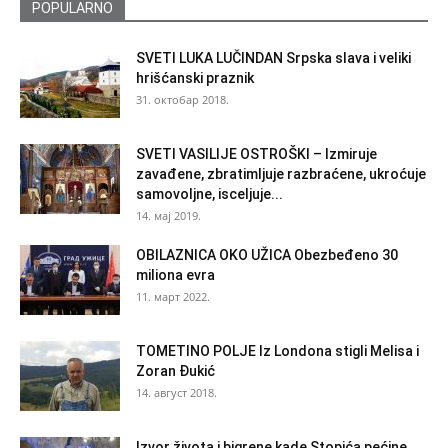
POPULARNO
SVETI LUKA LUČINDAN Srpska slava i veliki
hrišćanski praznik
31. октобар 2018.
SVETI VASILIJE OSTROŠKI – Izmiruje
zavađene, zbratimljuje razbraćene, ukroćuje
samovoljne, isceljuje...
14. мај 2019.
OBILAZNICA OKO UŽICA Obezbeđeno 30
miliona evra
11. март 2022.
TOMETINO POLJE Iz Londona stigli Melisa i
Zoran Đukić
14. август 2018.
Izvor života i bigrene kade Stopića pećine