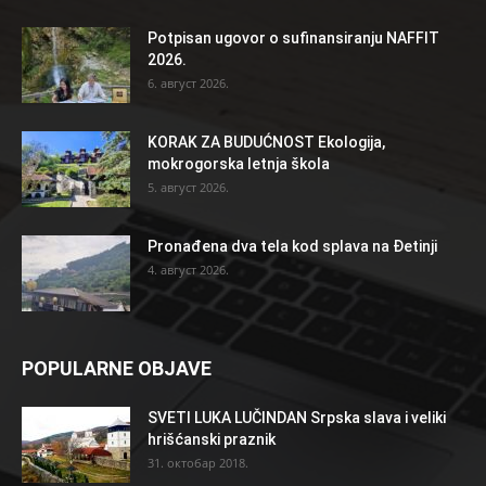
Potpisan ugovor o sufinansiranju NAFFIT
2026.
6. август 2026.
KORAK ZA BUDUĆNOST Ekologija,
mokrogorska letnja škola
5. август 2026.
Pronađena dva tela kod splava na Đetinji
4. август 2026.
POPULARNE OBJAVE
SVETI LUKA LUČINDAN Srpska slava i veliki
hrišćanski praznik
31. октобар 2018.