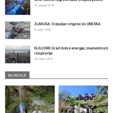
19. април 2018.
ZLAKUSA: Crepuljari stigoše do UNESKA
8. март 2018.
NJUJORK Grad dobre energije, znamenitosti
i inspiracije
26. март 2019.
NAJNOVIJE