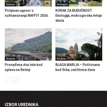
Kultura
Ekologija
Potpisan ugovor o
KORAK ZA BUDUĆNOST
sufinansiranju NAFFIT 2026.
Ekologija, mokrogorska letnja
škola
Društvo
Društvo
Pronađena dva tela kod
BLAGA MARIJA – Poštovana
splava na Đetinji
kod Srba, zaštitnica žena
IZBOR UREDNIKA