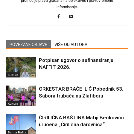
promocije prava građana na objektivno i pravovremeno
informisanje.
POVEZANE OBJAVE
VIŠE OD AUTORA
Potpisan ugovor o sufinansiranju
NAFFIT 2026.
Kultura
ORKESTAR BRAĆE ILIĆ Pobednik 53.
Sabora trubača na Zlatiboru
Kultura
ĆIRILIČNA BAŠTINA Matiji Bećkoviću
uručena „Ćirilična darovnica“
Bajina Bašta