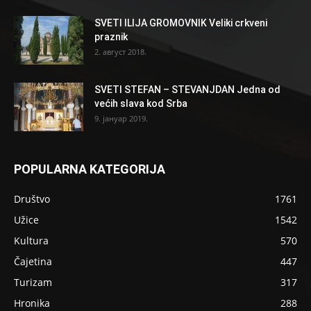
SVETI ILIJA GROMOVNIK Veliki crkveni
praznik
2. август 2018.
SVETI STEFAN – STEVANJDAN Jedna od
većih slava kod Srba
9. јануар 2019.
POPULARNA KATEGORIJA
Društvo
1761
Užice
1542
Kultura
570
Čajetina
447
Turizam
317
Hronika
288