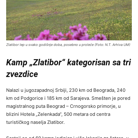
Zlatibor lep u svako godišnje doba, posebno u proleće (Foto: N.T. Arhiva UM)
Kamp „Zlatibor“
kategorisan sa tri
zvezdice
Nalazi u jugozapadnoj Srbiji, 230 km od Beograda, 240
km od Podgorice i 185 km od Sarajeva. Smešten je pored
magistralnog puta Beograd – Crnogorsko primorje, u
blizini Hotela „Zelenkada“, 500 metara od centra
turističkog naselja Zlatibor.