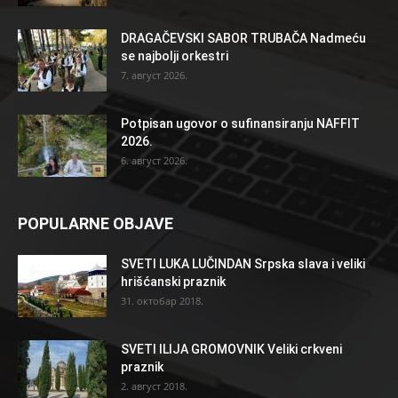
DRAGAČEVSKI SABOR TRUBAČA Nadmeću
se najbolji orkestri
7. август 2026.
Potpisan ugovor o sufinansiranju NAFFIT
2026.
6. август 2026.
POPULARNE OBJAVE
SVETI LUKA LUČINDAN Srpska slava i veliki
hrišćanski praznik
31. октобар 2018.
SVETI ILIJA GROMOVNIK Veliki crkveni
praznik
2. август 2018.