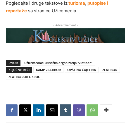
Pogledajte i druge tekstove iz
turizma
,
putopise i
reportaže
sa stranice Užicemedia.
- Advertisement -
IZVOR
Užicemedia/Turistička organizacija "Zlatibor"
KLJUČNE REČI
KAMP ZLATIBOR
OPŠTINA ČAJETINA
ZLATIBOR
ZLATIBORSKI OKRUG