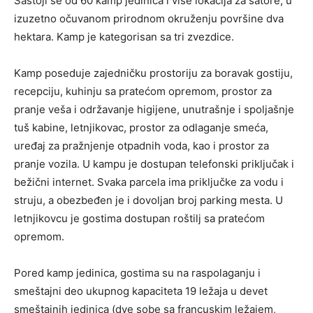
Sastoji se od 60 kamp jedinica i više lokacija za šatore, u
izuzetno očuvanom prirodnom okruženju površine dva
hektara. Kamp je kategorisan sa tri zvezdice.
Kamp poseduje zajedničku prostoriju za boravak gostiju,
recepciju, kuhinju sa pratećom opremom, prostor za
pranje veša i održavanje higijene, unutrašnje i spoljašnje
tuš kabine, letnjikovac, prostor za odlaganje smeća,
uređaj za pražnjenje otpadnih voda, kao i prostor za
pranje vozila. U kampu je dostupan telefonski priključak i
bežični internet. Svaka parcela ima priključke za vodu i
struju, a obezbeđen je i dovoljan broj parking mesta. U
letnjikovcu je gostima dostupan roštilj sa pratećom
opremom.
Pored kamp jedinica, gostima su na raspolaganju i
smeštajni deo ukupnog kapaciteta 19 ležaja u devet
smeštajnih jedinica (dve sobe sa francuskim ležajem,