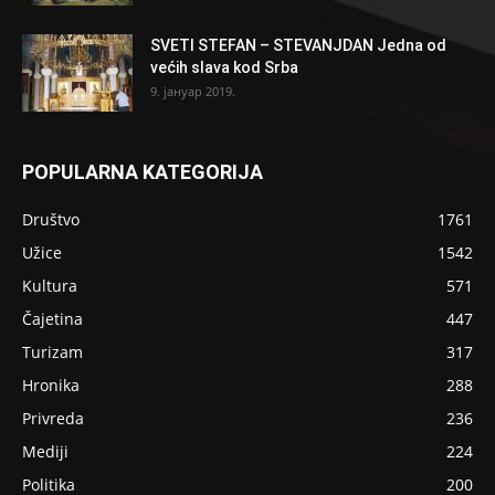
SVETI STEFAN – STEVANJDAN Jedna od
većih slava kod Srba
9. јануар 2019.
POPULARNA KATEGORIJA
Društvo
1761
Užice
1542
Kultura
571
Čajetina
447
Turizam
317
Hronika
288
Privreda
236
Mediji
224
Politika
200