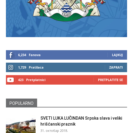
6,234
Fanova
LAJKUJ
1,729
Pratilaca
ZAPRATI
423
Pretplatnici
PRETPLATITE SE
POPULARNO
SVETI LUKA LUČINDAN Srpska slava i veliki
hrišćanski praznik
31. октобар 2018.