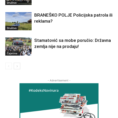
Društvo
BRANEŠKO POLJE Policijska patrola ili
reklama?
Društvo
Stamatović sa mobe poručio: Državna
zemlja nije na prodaju!
Čajetina
- Advertisement -