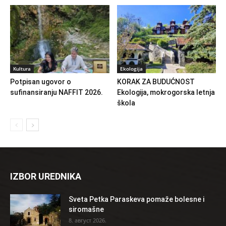
Kultura
Ekologija
Potpisan ugovor o
KORAK ZA BUDUĆNOST
sufinansiranju NAFFIT 2026.
Ekologija, mokrogorska letnja
škola
IZBOR UREDNIKA
Sveta Petka Paraskeva pomaže bolesne i
siromašne
8. август 2026.