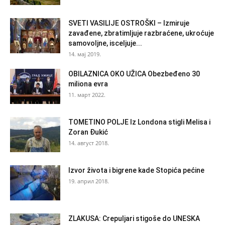
SVETI VASILIJE OSTROŠKI – Izmiruje
zavađene, zbratimljuje razbraćene, ukroćuje
samovoljne, isceljuje...
14. мај 2019.
OBILAZNICA OKO UŽICA Obezbeđeno 30
miliona evra
11. март 2022.
TOMETINO POLJE Iz Londona stigli Melisa i
Zoran Đukić
14. август 2018.
Izvor života i bigrene kade Stopića pećine
19. април 2018.
ZLAKUSA: Crepuljari stigoše do UNESKA