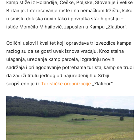
kamp stiže iz Holandije, Češke, Poljske, Slovenije i Velike
Britanije. Interesovanje raste i na nemačkom tržištu, kako
u smislu dolaska novih tako i povratka starih gostiju –
ističe Momčilo Mihailović, zaposlen u Kampu „Zlatibor“.
Odlični uslovi i kvalitet koji opravdava tri zvezdice kampa
razlog su da se gosti uvek iznova vraćaju. Kroz stalna
ulaganja, uređenje kamp parcela, izgradnju novih
sadržaja i prilagođavanje potrebama turista, kamp se trudi
da zadrži titulu jednog od najuređenijih u Srbiji,
saopšteno je iz
Turističke organizacije
„Zlatibor“.