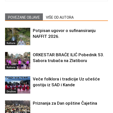
POVEZANE OBJAVE
VIŠE OD AUTORA
Potpisan ugovor o sufinansiranju
NAFFIT 2026.
Kultura
ORKESTAR BRAĆE ILIĆ Pobednik 53.
Sabora trubača na Zlatiboru
Kultura
Veče folklora i tradicije Uz učešće
gostiju iz SAD i Kande
Društvo
Priznanja za Dan opštine Čajetina