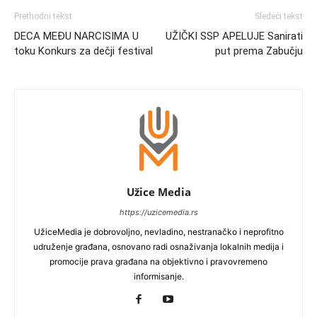
Prethodni tekst
Sledeći tekst
DECA MEĐU NARCISIMA U
UŽIČKI SSP APELUJE Sanirati
toku Konkurs za dečji festival
put prema Zabučju
Užice Media
https://uzicemedia.rs
UžiceMedia je dobrovoljno, nevladino, nestranačko i neprofitno
udruženje građana, osnovano radi osnaživanja lokalnih medija i
promocije prava građana na objektivno i pravovremeno
informisanje.