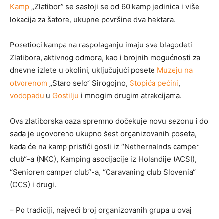
Kamp
„Zlatibor” se sastoji se od 60 kamp jedinica i više
lokacija za šatore, ukupne površine dva hektara.
Posetioci kampa na raspolaganju imaju sve blagodeti
Zlatibora, aktivnog odmora, kao i brojnih mogućnosti za
dnevne izlete u okolini, uključujući posete
Muzeju na
otvorenom
„Staro selo“ Sirogojno,
Stopića pećini
,
vodopadu
u
Gostilju
i mnogim drugim atrakcijama.
Ova zlatiborska oaza spremno dočekuje novu sezonu i do
sada je ugovoreno ukupno šest organizovanih poseta,
kada će na kamp pristići gosti iz “Nethernalnds camper
club“-a (NKC), Kamping asocijacije iz Holandije (ACSI),
“Senioren camper club“-a, “Caravaning club Slovenia“
(CCS) i drugi.
– Po tradiciji, najveći broj organizovanih grupa u ovaj