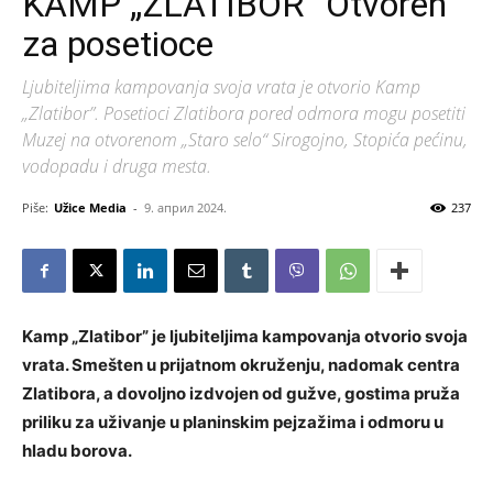
KAMP „ZLATIBOR“ Otvoren
za posetioce
Ljubiteljima kampovanja svoja vrata je otvorio Kamp
„Zlatibor”. Posetioci Zlatibora pored odmora mogu posetiti
Muzej na otvorenom „Staro selo“ Sirogojno, Stopića pećinu,
vodopadu i druga mesta.
Piše:
Užice Media
-
9. април 2024.
237
Kamp „Zlatibor” je ljubiteljima kampovanja otvorio svoja
vrata. Smešten u prijatnom okruženju, nadomak centra
Zlatibora, a dovoljno izdvojen od gužve, gostima pruža
priliku za uživanje u planinskim pejzažima i odmoru u
hladu borova.