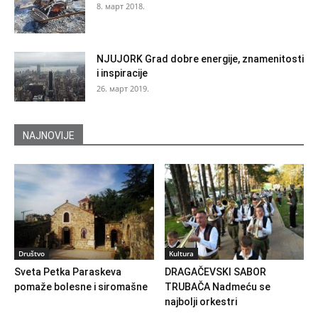
8. март 2018.
NJUJORK Grad dobre energije, znamenitosti
i inspiracije
26. март 2019.
NAJNOVIJE
Društvo
Kultura
Sveta Petka Paraskeva
DRAGAČEVSKI SABOR
pomaže bolesne i siromašne
TRUBAČA Nadmeću se
najbolji orkestri