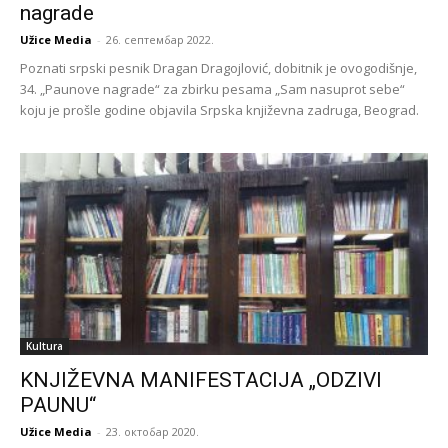
nagrade
Užice Media
-
26. септембар 2022.
Poznati srpski pesnik Dragan Dragojlović, dobitnik je ovogodišnje,
34. „Paunove nagrade“ za zbirku pesama „Sam nasuprot sebe“
koju je prošle godine objavila Srpska književna zadruga, Beograd.
Kultura
KNJIŽEVNA MANIFESTACIJA „ODZIVI
PAUNU“
Užice Media
-
23. октобар 2020.