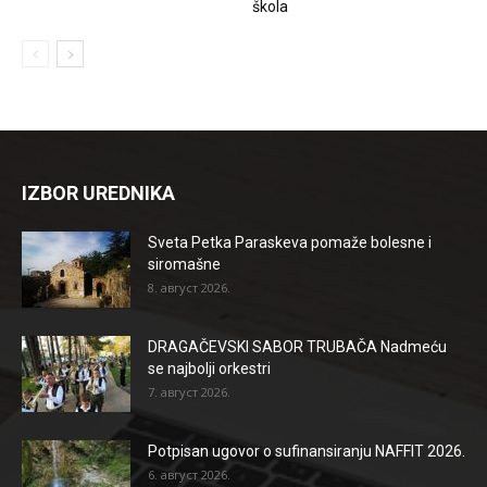
škola
IZBOR UREDNIKA
Sveta Petka Paraskeva pomaže bolesne i
siromašne
8. август 2026.
DRAGAČEVSKI SABOR TRUBAČA Nadmeću
se najbolji orkestri
7. август 2026.
Potpisan ugovor o sufinansiranju NAFFIT 2026.
6. август 2026.