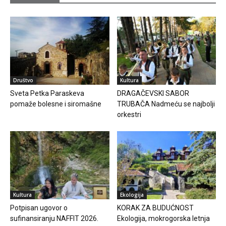
Društvo
Kultura
Sveta Petka Paraskeva
DRAGAČEVSKI SABOR
pomaže bolesne i siromašne
TRUBAČA Nadmeću se najbolji
orkestri
Kultura
Ekologija
Potpisan ugovor o
KORAK ZA BUDUĆNOST
sufinansiranju NAFFIT 2026.
Ekologija, mokrogorska letnja