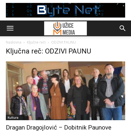
Naslovna
Ključne reči
ODZIVI PAUNU
Ključna reč: ODZIVI PAUNU
Kultura
Dragan Dragojlović – Dobitnik Paunove