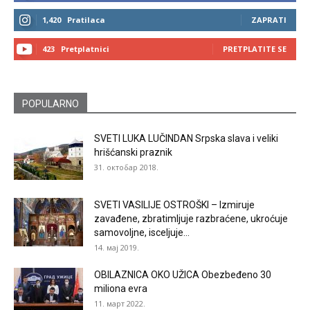
1,420
Pratilaca
ZAPRATI
423
Pretplatnici
PRETPLATITE SE
POPULARNO
SVETI LUKA LUČINDAN Srpska slava i veliki
hrišćanski praznik
31. октобар 2018.
SVETI VASILIJE OSTROŠKI – Izmiruje
zavađene, zbratimljuje razbraćene, ukroćuje
samovoljne, isceljuje...
14. мај 2019.
OBILAZNICA OKO UŽICA Obezbeđeno 30
miliona evra
11. март 2022.