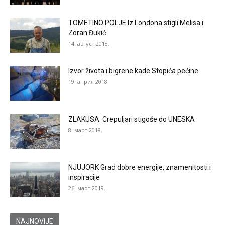
TOMETINO POLJE Iz Londona stigli Melisa i
Zoran Đukić
14. август 2018.
Izvor života i bigrene kade Stopića pećine
19. април 2018.
ZLAKUSA: Crepuljari stigoše do UNESKA
8. март 2018.
NJUJORK Grad dobre energije, znamenitosti i
inspiracije
26. март 2019.
NAJNOVIJE