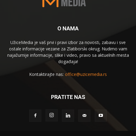
O NAMA
UžiceMedia je vaš prvi i pravi izbor za novosti, zabavu i sve
ostale informacije vezane za Zlatiborski okrug. Nudimo vam
najažurnije informacije, slike i video, pravo sa aktuelnih mesta
događaja!
Kontaktirajte nas:
office@uzicemedia.rs
PRATITE NAS