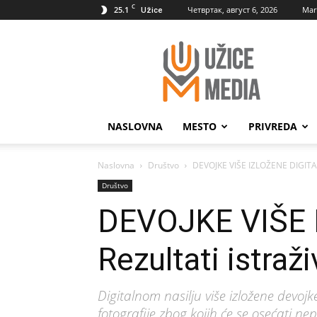
C
25.1
Четвртак, август 6, 2026
Mar
Užice
UžiceMedia
NASLOVNA
MESTO
PRIVREDA
Naslovna
Društvo
DEVOJKE VIŠE IZLOŽENE DIGITAL
Društvo
DEVOJKE VIŠE
Rezultati istra
Digitalnom nasilju više izložene devoj
fotografije zbog kojih će se osećati nep