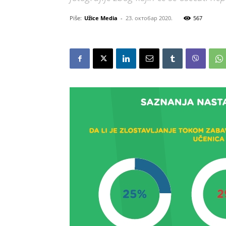
Piše:
Užice Media
-
23. октобар 2020.
567