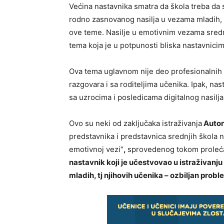
Većina nastavnika smatra da škola treba da 
rodno zasnovanog nasilja u vezama mladih, 
ove teme. Nasilje u emotivnim vezama srednj
tema koja je u potpunosti bliska nastavnici
Ova tema uglavnom nije deo profesionalnih 
razgovara i sa roditeljima učenika. Ipak, na
sa uzrocima i posledicama digitalnog nasilja
Ovo su neki od zaključaka istraživanja
Auton
predstavnika i predstavnica srednjih škola 
emotivnoj vezi“
,
sprovedenog tokom proleća
nastavnik koji je učestvovao u istraživanju 
mladih, tj njihovih učenika – ozbiljan probl