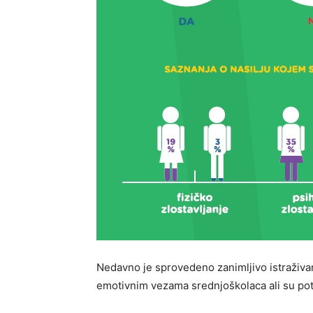
Nedavno je sprovedeno zanimljivo istraživa
emotivnim vezama srednjoškolaca ali su potr