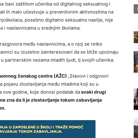
se bavi zaštitom učenika od digitalnog seksualnog i
ali ih malo učestvuje u preventivnim aktivnostima na
oškolaca, posebno digitalno seksualno nasilje, nije
ma i nastavnicama u srednjim školama.
razgovora među nastavnicima, a o njoj se retko
stavnici su izuzetno zainteresovani da se bliže upoznaju
 u partnerskim vezama mladih ljudi, tj svojih učenika.
omnog ženskog centra (AŽC)
„Stavovi i odgovori
na pojavu zlostavljanja među mladima koji su u
 ove godine, koje donosi podatak da
svaki drugi
ne zna da li je zlostavljanje tokom zabavljanja
em.