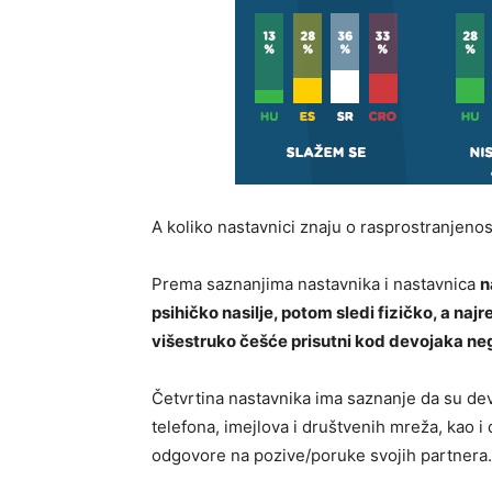
A koliko nastavnici znaju o rasprostranjenos
Prema saznanjima nastavnika i nastavnica
n
psihičko nasilje, potom sledi fizičko, a najr
višestruko češće prisutni kod devojaka ne
Četvrtina nastavnika ima saznanje da su de
telefona, imejlova i društvenih mreža, kao i
odgovore na pozive/poruke svojih partnera.