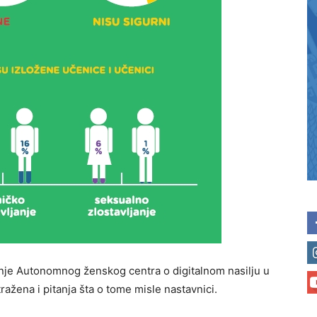
nje Autonomnog ženskog centra o digitalnom nasilju u
ažena i pitanja šta o tome misle nastavnici.