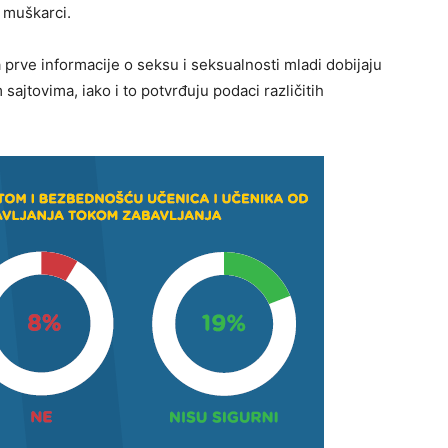
o muškarci.
 prve informacije o seksu i seksualnosti mladi dobijaju
sajtovima, iako i to potvrđuju podaci različitih