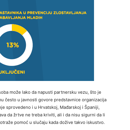
soba može lako da napusti partnersku vezu, što je
u često u javnosti govore predstavnice organizacija
je sprovedeno i u Hrvatskoj, Mađarskoj i Španiji,
da žrtve ne treba kriviti, ali i da nisu sigurni da li
potraže pomoć u slučaju kada dožive takvo iskustvo.