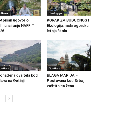
ultura
Ekologija
tpisan ugovor o
KORAK ZA BUDUĆNOST
finansiranju NAFFIT
Ekologija, mokrogorska
26.
letnja škola
ruštvo
Društvo
onađena dva tela kod
BLAGA MARIJA –
lava na Đetinji
Poštovana kod Srba,
zaštitnica žena