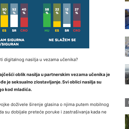
ti digitalnog nasilja u vezama učenika?
ajčešći oblik nasilja u partnerskim vezama učenika je
eđe je seksualno zlostavljanje. Svi oblici nasilja su
go kod mladića.
vojke doživele širenje glasina o njima putem mobilnog
 da su dobijale preteće poruke i zastrašivanja kada ne