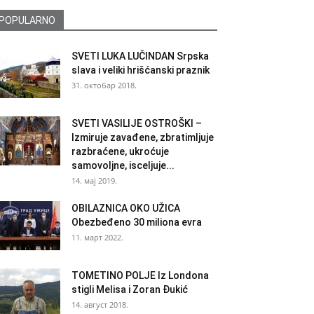
POPULARNO
SVETI LUKA LUČINDAN Srpska
slava i veliki hrišćanski praznik
31. октобар 2018.
SVETI VASILIJE OSTROŠKI –
Izmiruje zavađene, zbratimljuje
razbraćene, ukroćuje
samovoljne, isceljuje...
14. мај 2019.
OBILAZNICA OKO UŽICA
Obezbeđeno 30 miliona evra
11. март 2022.
TOMETINO POLJE Iz Londona
stigli Melisa i Zoran Đukić
14. август 2018.