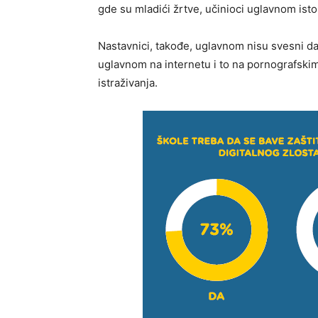
gde su mladići žrtve, učinioci uglavnom ist
Nastavnici, takođe, uglavnom nisu svesni da
uglavnom na internetu i to na pornografskim 
istraživanja.