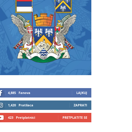
4,885
Fanova
LAJKUJ
1,420
Pratilaca
ZAPRATI
423
Pretplatnici
PRETPLATITE SE