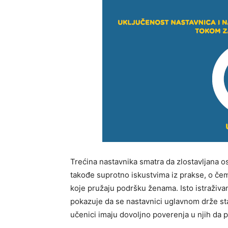
Trećina nastavnika smatra da zlostavljana o
takođe suprotno iskustvima iz prakse, o čem
koje pružaju podršku ženama. Isto istraživan
pokazuje da se nastavnici uglavnom drže stava 
učenici imaju dovoljno poverenja u njih da 