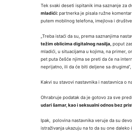
Tek svaki deseti ispitanik ima saznanje za d
mladići:
partnerka je pisala ružne komentare 
putem mobilnog telefona, imejlova i društv
„Treba istaći da su, prema saznanjima nasta
težim oblicima digitalnog nasilja,
poput zas
mladići, u situacijama u kojima, na primer, 
pet puta češće njima se preti da će na intern
neprijatno, ili da će biti deljene sa drugima“
Kakvi su stavovi nastavnika i nastavnica o n
Ohrabruje podatak da je gotovo za sve pred
udari šamar, kao i seksualni odnos bez pri
Ipak, polovina nastavnika veruje da su devojk
istraživanja ukazuju na to da su one daleko 