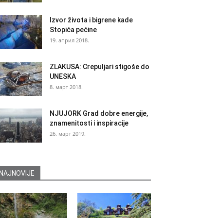
Izvor života i bigrene kade
Stopića pećine
19. април 2018.
ZLAKUSA: Crepuljari stigoše do
UNESKA
8. март 2018.
NJUJORK Grad dobre energije,
znamenitosti i inspiracije
26. март 2019.
NAJNOVIJE