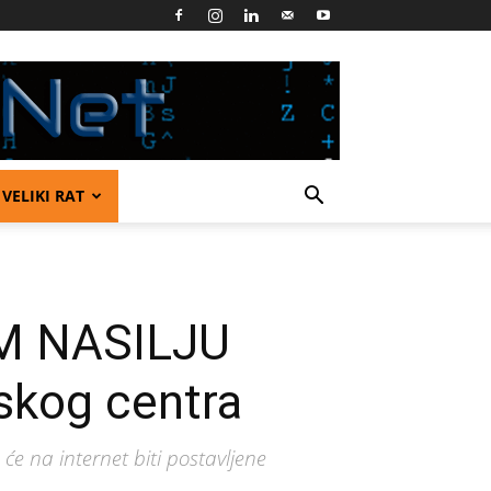
VELIKI RAT
M NASILJU
skog centra
će na internet biti postavljene