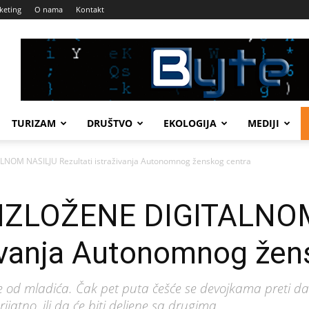
keting
O nama
Kontakt
TURIZAM
DRUŠTVO
EKOLOGIJA
MEDIJI
NOM NASILJU Rezultati istraživanja Autonomnog ženskog centra
 IZLOŽENE DIGITALNO
živanja Autonomnog žen
ke od mladića. Čak pet puta češće se devojkama preti da 
rijatno, ili da će biti deljene sa drugima.