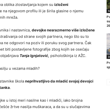
va oblika zlostavljanja kojem su
izloženi
na njegovom profilu ili je širila glasine o njemu
K
enih mreža.
Po
su
20
vnika i nastavnica,
devojke nesrazmerno više izložene
trašivanja od strane svojih partnera, nego što su to
ona ne odgovori na poziv ili poruku svog partnera. Čak
et biti postavljene fotografije zbog kojih se osećaju
, objašnjava
Tanja Ignjatović,
psihološkinja iz AŽC.
D
Pr
sp
asilju u vezama mladih?
stavnike škola
neprihvatljivo da mladić svojoj devojci
stanka
.
e u istoj meri nasilne kao i mladići, iako brojna
češće žrtve nasilja muškaraca, a da su u slučajevima