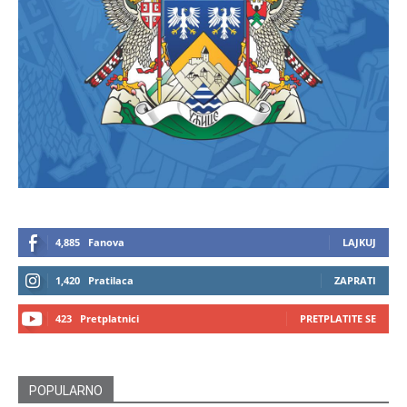
4,885
Fanova
LAJKUJ
1,420
Pratilaca
ZAPRATI
423
Pretplatnici
PRETPLATITE SE
POPULARNO