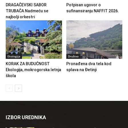
DRAGAČEVSKI SABOR
Potpisan ugovor o
TRUBAČA Nadmeću se
sufinansiranju NAFFIT 2026.
najbolji orkestri
Ekologija
Društvo
KORAK ZA BUDUĆNOST
Pronađena dva tela kod
Ekologija, mokrogorska letnja
splava na Đetinji
škola
IZBOR UREDNIKA