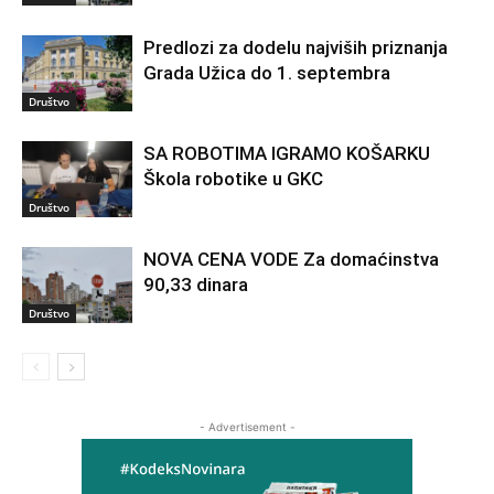
Predlozi za dodelu najviših priznanja
Grada Užica do 1. septembra
Društvo
SA ROBOTIMA IGRAMO KOŠARKU
Škola robotike u GKC
Društvo
NOVA CENA VODE Za domaćinstva
90,33 dinara
Društvo
- Advertisement -