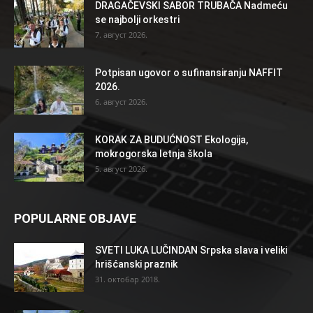
DRAGAČEVSKI SABOR TRUBAČA Nadmeću
se najbolji orkestri
7. август 2026.
Potpisan ugovor o sufinansiranju NAFFIT
2026.
6. август 2026.
KORAK ZA BUDUĆNOST Ekologija,
mokrogorska letnja škola
5. август 2026.
POPULARNE OBJAVE
SVETI LUKA LUČINDAN Srpska slava i veliki
hrišćanski praznik
31. октобар 2018.