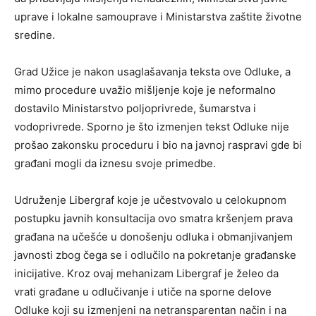
uprave i lokalne samouprave i Ministarstva zaštite životne
sredine.
Grad Užice je nakon usaglašavanja teksta ove Odluke, a
mimo procedure uvažio mišljenje koje je neformalno
dostavilo Ministarstvo poljoprivrede, šumarstva i
vodoprivrede. Sporno je što izmenjen tekst Odluke nije
prošao zakonsku proceduru i bio na javnoj raspravi gde bi
građani mogli da iznesu svoje primedbe.
Udruženje Libergraf koje je učestvovalo u celokupnom
postupku javnih konsultacija ovo smatra kršenjem prava
građana na učešće u donošenju odluka i obmanjivanjem
javnosti zbog čega se i odlučilo na pokretanje građanske
inicijative. Kroz ovaj mehanizam Libergraf je želeo da
vrati građane u odlučivanje i utiče na sporne delove
Odluke koji su izmenjeni na netransparentan način i na