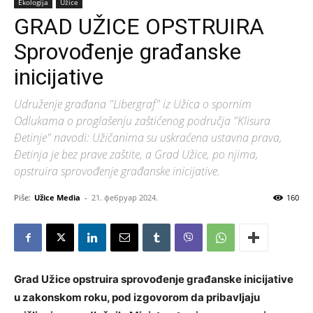
Ekologija
Užice
GRAD UŽICE OPSTRUIRA
Sprovođenje građanske
inicijative
Udruženje građana "Libergraf" iz Užica o spornim
Odlukama o proglašenju zaštićenog područja "Klisura
Đetinje" navodi: Užičanima su uskraćena ustavna prava,
Đetinja je bez prave zaštite, a Grad Užice, po njima,
opstruira sprovođenje građanske inicijative.
Piše:
Užice Media
-
21. фебруар 2024.
160
Grad Užice opstruira sprovođenje građanske inicijative
u zakonskom roku, pod izgovorom da pribavljaju