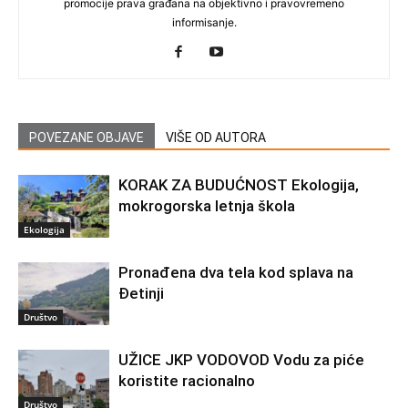
promocije prava građana na objektivno i pravovremeno
informisanje.
POVEZANE OBJAVE
VIŠE OD AUTORA
KORAK ZA BUDUĆNOST Ekologija,
mokrogorska letnja škola
Ekologija
Pronađena dva tela kod splava na
Đetinji
Društvo
UŽICE JKP VODOVOD Vodu za piće
koristite racionalno
Društvo