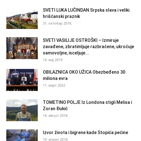
SVETI LUKA LUČINDAN Srpska slava i veliki
hrišćanski praznik
31. октобар 2018.
SVETI VASILIJE OSTROŠKI – Izmiruje
zavađene, zbratimljuje razbraćene, ukroćuje
samovoljne, isceljuje...
14. мај 2019.
OBILAZNICA OKO UŽICA Obezbeđeno 30
miliona evra
11. март 2022.
TOMETINO POLJE Iz Londona stigli Melisa i
Zoran Đukić
14. август 2018.
Izvor života i bigrene kade Stopića pećine
19. април 2018.