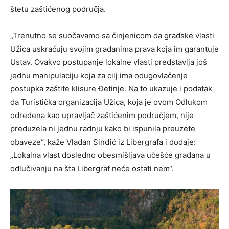
štetu zaštićenog područja.
„Trenutno se suočavamo sa činjenicom da gradske vlasti
Užica uskraćuju svojim građanima prava koja im garantuje
Ustav. Ovakvo postupanje lokalne vlasti predstavlja još
jednu manipulaciju koja za cilj ima odugovlačenje
postupka zaštite klisure Đetinje. Na to ukazuje i podatak
da Turistička organizacija Užica, koja je ovom Odlukom
određena kao upravljač zaštićenim područjem, nije
preduzela ni jednu radnju kako bi ispunila preuzete
obaveze“, kaže Vladan Sinđić iz Libergrafa i dodaje:
„Lokalna vlast dosledno obesmišljava učešće građana u
odlučivanju na šta Libergraf neće ostati nem“.