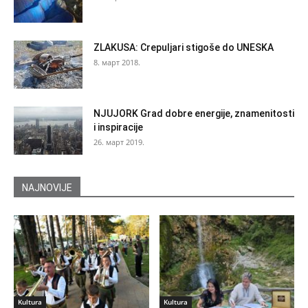
ZLAKUSA: Crepuljari stigoše do UNESKA
8. март 2018.
NJUJORK Grad dobre energije, znamenitosti
i inspiracije
26. март 2019.
NAJNOVIJE
Kultura
Kultura