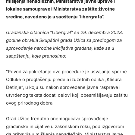
mišljenja nenadležnih, Ministarstva javne uprave i
lokalne samouprave i Ministarstva zaštite životne
sredine, navedeno je u saoštenju “libergrafa“.
Građanska čitaonica “Libergraf” se 29. decembra 2023.
godine obratila Skupštini grada Užica sa predlogom za
sprovođenje narodne inicijative građana, kaže se u
saopštenju, koje prenosimo:
“Povod za pokretanje ove procedure je usvajanje sporne
Odluke o proglašenju predela izuzetnih odlika „Klisura
Đetinje“, u koju su nakon sprovedene javne rasprave i
utvrđenog teksta dodati delovi koji obesmišljavaju zaštitu
ovog prirodnog dobra.
Grad Užice trenutno onemogućava sprovođenje
građanske inicijative u zakonskom roku, pod izgovorom
da pribavljaju mišljenja nenadležnih, Ministarstva javne