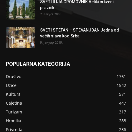
SVETI ILIJA GROMOVNIK Veliki crkveni
praznik
2. август 2018.
SVETI STEFAN – STEVANJDAN Jedna od
većih slava kod Srba
9. јануар 2019.
POPULARNA KATEGORIJA
Društvo
1761
Užice
1542
Kultura
571
Čajetina
447
Turizam
317
Hronika
288
Privreda
236