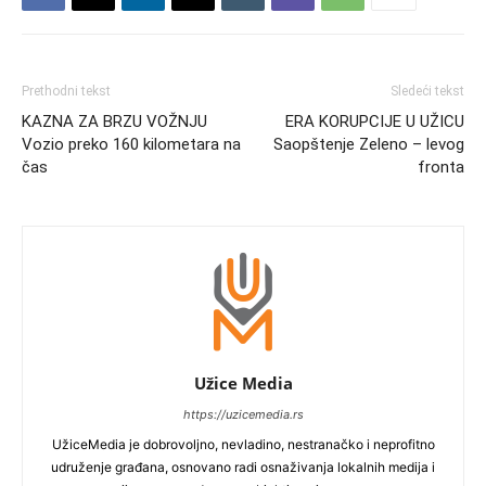
Prethodni tekst
Sledeći tekst
KAZNA ZA BRZU VOŽNJU
ERA KORUPCIJE U UŽICU
Vozio preko 160 kilometara na
Saopštenje Zeleno – levog
čas
fronta
Užice Media
https://uzicemedia.rs
UžiceMedia je dobrovoljno, nevladino, nestranačko i neprofitno
udruženje građana, osnovano radi osnaživanja lokalnih medija i