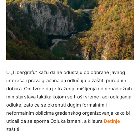
U „Libergrafu“ kažu da ne odustaju od odbrane javnog
interesa i prava građana da odlučuju o zaštiti prirodnih
dobara. Oni tvrde da je traženje mišljenja od nenadležnih
ministarstava taktika kojom se troši vreme radi odlaganja
odluke, zato će se okrenuti dugim formalnim i
neformalnim oblicima građanskog organizovanja kako bi
uticali da se sporna Odluka izmeni, a klisura
Đetinje
zaštiti.