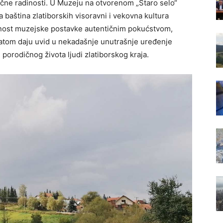
 ručne radinosti. U Muzeju na otvorenom „Staro selo“
a baština zlatiborskih visoravni i vekovna kultura
nost muzejske postavke autentičnim pokućstvom,
atom daju uvid u nekadašnje unutrašnje uređenje
e porodičnog života ljudi zlatiborskog kraja.