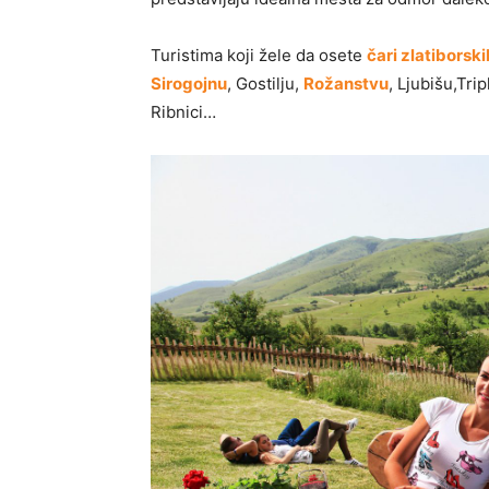
Turistima koji žele da osete
čari zlatiborski
Sirogojnu
, Gostilju,
Rožanstvu
, Ljubišu,Tr
Ribnici…