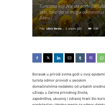
Turistima koji žele da osete čari z
sela, tako da se mogu odmarati u S
Ribnici...
Piše:
Užice Media
-
5. април 2021.
1149
Boravak u prirodi svima godi u ovoj epidemio
turista odmor provodi u seoskim
domaćinstvima nedaleko od urbanih sredina. T
uživaju u čarima prirodnog života,
zajedništva, ukusnoj i zdravoj hrani što kor
predstavljaju idealna mesta za odmor dalek