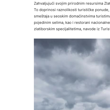
Zahvaljujući svojim prirodnim resursima Zlat
To doprinosi raznolikosti turističke ponude, 
smeštaja u seoskim domaćinstvima turistima
pojedinim selima, kao i restorani nacionaln
zlatiborskim specijalitetima, navode iz Turist