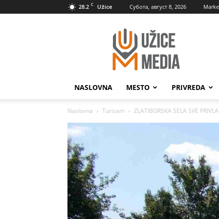
C
28.2
Субота, август 8, 2026
Marke
Užice
UžiceMedia
NASLOVNA
MESTO
PRIVREDA
Naslovna
Turizam
ZLATIBORSKA SELA SVE PRIVLA