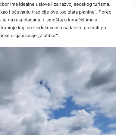
ibor ima idealne uslove i za razvoj seoskog turizma.
kao i očuvanju tradicije ove „od zlata planine“. Pored
 je na raspolaganju i smeštaj u konačištima u
e kuhinje koji su sladokuscima nadaleko poznati po
ičke organizacije „Zlatibor“.