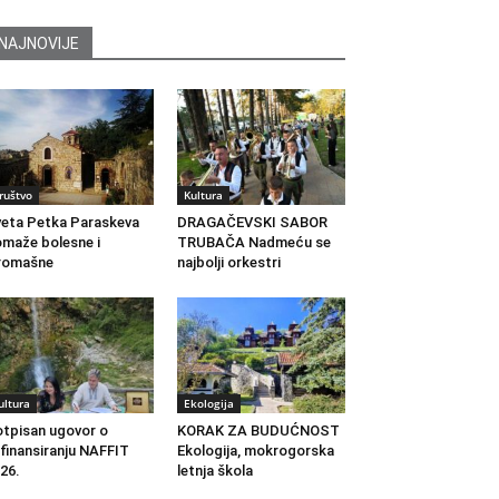
NAJNOVIJE
ruštvo
Kultura
eta Petka Paraskeva
DRAGAČEVSKI SABOR
maže bolesne i
TRUBAČA Nadmeću se
romašne
najbolji orkestri
ultura
Ekologija
tpisan ugovor o
KORAK ZA BUDUĆNOST
finansiranju NAFFIT
Ekologija, mokrogorska
26.
letnja škola