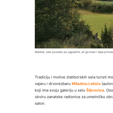
Mačkat, selo poznato po jagnjetini, ali ga krasi i lepa priro
Tradiciju i motive zlatiborskih sela turisti 
vajaru i drvorezbaru
Miladinu Lekiću
(autoru
koji ima svoju galeriju u selu
Šljivovica
. Os
okviru zanatske radionice za umetničku obradu
salon.