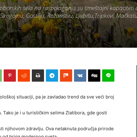
latiborskih sela na raspolaganju su smeštajni kapaciteti 
irogojnu, Gostilju, Rožanstvu, Ljubišu,Tripkovi, Mačkatu
loškoj situaciji, pa je zavladao trend da sve veći broj
ako je i u turističkim selima Zlatibora, gde gosti
isti njihovom zdravlju. Ova netaknuta područja prirode
o od briga modernog sveta.