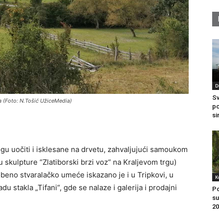
D
Sv
da (Foto: N.Tošić UžiceMedia)
po
si
mogu uočiti i isklesane na drvetu, zahvaljujući samoukom
 skulpture “Zlatiborski brzi voz“ na Kraljevom trgu)
obeno stvaralačko umeće iskazano je i u Tripkovi, u
K
 stakla „Tifani“, gde se nalaze i galerija i prodajni
Po
su
20