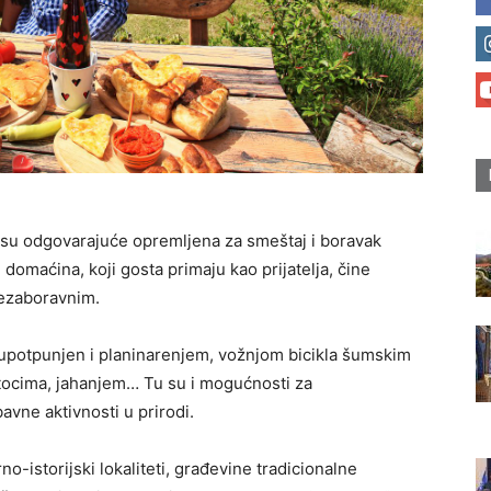
 su odgovarajuće opremljena za smeštaj i boravak
 domaćina, koji gosta primaju kao prijatelja, čine
ezaboravnim.
potpunjen i planinarenjem, vožnjom bicikla šumskim
tocima, jahanjem… Tu su i mogućnosti za
avne aktivnosti u prirodi.
-istorijski lokaliteti, građevine tradicionalne