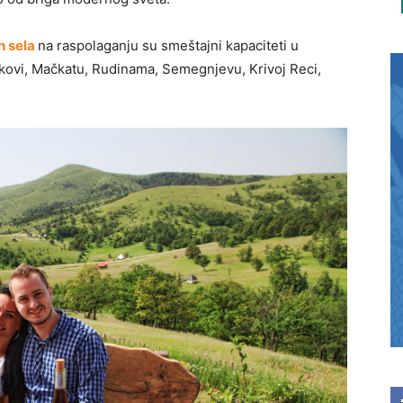
h sela
na raspolaganju su smeštajni kapaciteti u
ipkovi, Mačkatu, Rudinama, Semegnjevu, Krivoj Reci,