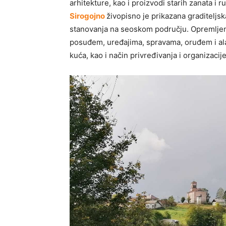
arhitekture, kao i proizvodi starih zanata i
Sirogojno
živopisno je prikazana graditeljsk
stanovanja na seoskom području. Opremlje
posuđem, uređajima, spravama, oruđem i al
kuća, kao i način privređivanja i organizacij