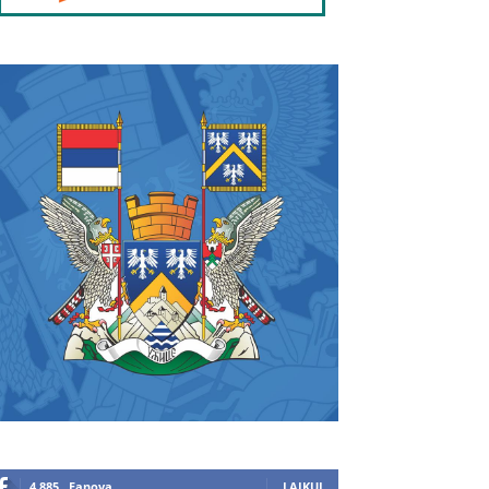
4,885
Fanova
LAJKUJ