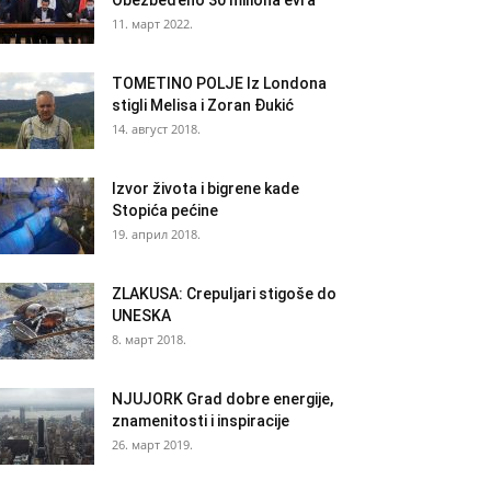
Obezbeđeno 30 miliona evra
11. март 2022.
TOMETINO POLJE Iz Londona
stigli Melisa i Zoran Đukić
14. август 2018.
Izvor života i bigrene kade
Stopića pećine
19. април 2018.
ZLAKUSA: Crepuljari stigoše do
UNESKA
8. март 2018.
NJUJORK Grad dobre energije,
znamenitosti i inspiracije
26. март 2019.