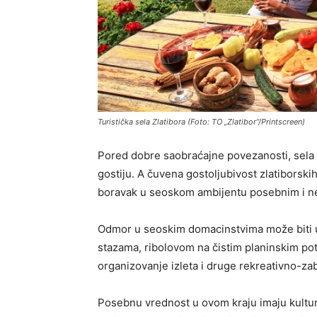
Turistička sela Zlatibora (Foto: TO „Zlatibor“/Printscreen)
Pored dobre saobraćajne povezanosti, sela
gostiju. A čuvena gostoljubivost zlatiborskih
boravak u seoskom ambijentu posebnim i n
Odmor u seoskim domacinstvima može biti u
stazama, ribolovom na čistim planinskim po
organizovanje izleta i druge rekreativno-zab
Posebnu vrednost u ovom kraju imaju kulturno