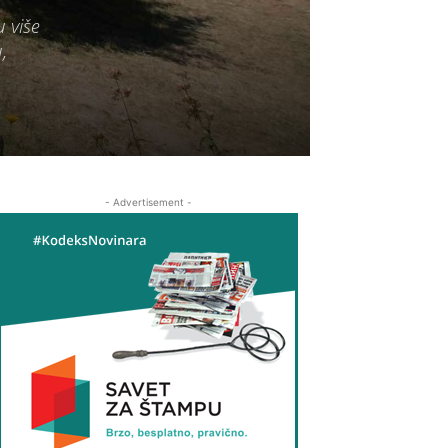
u više
,
- Advertisement -