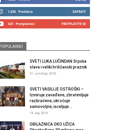
1,420
Pratilaca
ZAPRATI
423
Pretplatnici
PRETPLATITE SE
POPULARNO
SVETI LUKA LUČINDAN Srpska
slava i veliki hrišćanski praznik
31. октобар 2018.
SVETI VASILIJE OSTROŠKI –
Izmiruje zavađene, zbratimljuje
razbraćene, ukroćuje
samovoljne, isceljuje...
14. мај 2019.
OBILAZNICA OKO UŽICA