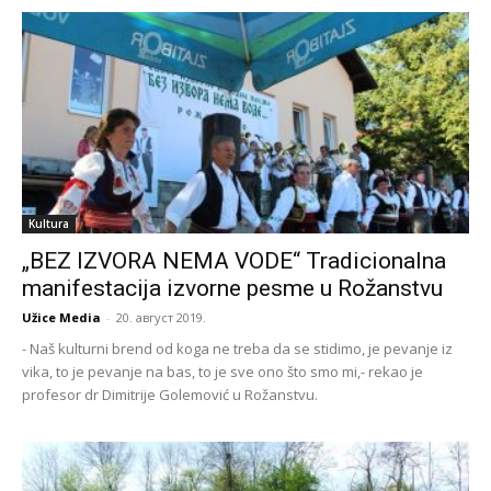
Kultura
„BEZ IZVORA NEMA VODE“ Tradicionalna
manifestacija izvorne pesme u Rožanstvu
Užice Media
-
20. август 2019.
- Naš kulturni brend od koga ne treba da se stidimo, je pevanje iz
vika, to je pevanje na bas, to je sve ono što smo mi,- rekao je
profesor dr Dimitrije Golemović u Rožanstvu.