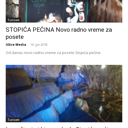
Turizam
STOPIĆA PEĆINA Novo radno vreme za
posete
Užice Media
-
16. јул 2018.
Od danas novo radno vreme za posete Stopića pećine.
Turizam