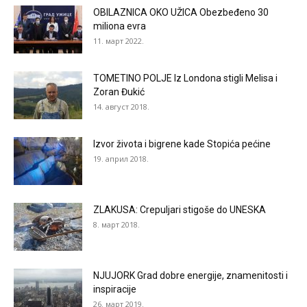
OBILAZNICA OKO UŽICA Obezbeđeno 30
miliona evra
11. март 2022.
TOMETINO POLJE Iz Londona stigli Melisa i
Zoran Đukić
14. август 2018.
Izvor života i bigrene kade Stopića pećine
19. април 2018.
ZLAKUSA: Crepuljari stigoše do UNESKA
8. март 2018.
NJUJORK Grad dobre energije, znamenitosti i
inspiracije
26. март 2019.