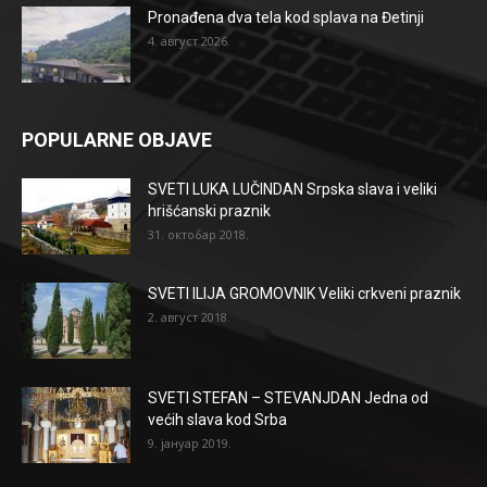
Pronađena dva tela kod splava na Đetinji
4. август 2026.
POPULARNE OBJAVE
SVETI LUKA LUČINDAN Srpska slava i veliki
hrišćanski praznik
31. октобар 2018.
SVETI ILIJA GROMOVNIK Veliki crkveni praznik
2. август 2018.
SVETI STEFAN – STEVANJDAN Jedna od
većih slava kod Srba
9. јануар 2019.