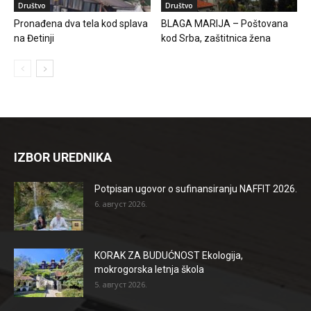
Društvo
Društvo
Pronađena dva tela kod splava
BLAGA MARIJA – Poštovana
na Đetinji
kod Srba, zaštitnica žena
IZBOR UREDNIKA
Potpisan ugovor o sufinansiranju NAFFIT 2026.
6. август 2026.
KORAK ZA BUDUĆNOST Ekologija,
mokrogorska letnja škola
5. август 2026.