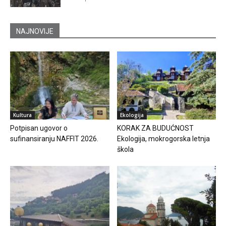
NAJNOVIJE
Kultura
Ekologija
Potpisan ugovor o
KORAK ZA BUDUĆNOST
sufinansiranju NAFFIT 2026.
Ekologija, mokrogorska letnja
škola