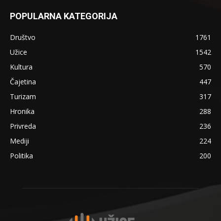
POPULARNA KATEGORIJA
Društvo
1761
Užice
1542
Kultura
570
Čajetina
447
Turizam
317
Hronika
288
Privreda
236
Mediji
224
Politika
200