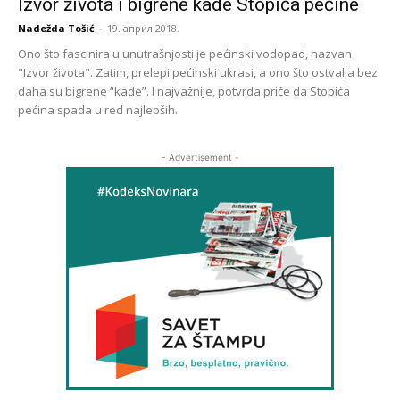
Izvor života i bigrene kade Stopića pećine
Nadežda Tošić
-
19. април 2018.
Ono što fascinira u unutrašnjosti je pećinski vodopad, nazvan
"Izvor života". Zatim, prelepi pećinski ukrasi, a ono što ostvalja bez
daha su bigrene “kade”. I najvažnije, potvrda priče da Stopića
pećina spada u red najlepših.
- Advertisement -