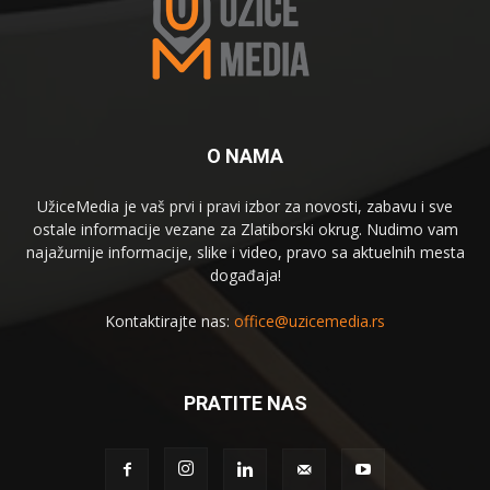
O NAMA
UžiceMedia je vaš prvi i pravi izbor za novosti, zabavu i sve
ostale informacije vezane za Zlatiborski okrug. Nudimo vam
najažurnije informacije, slike i video, pravo sa aktuelnih mesta
događaja!
Kontaktirajte nas:
office@uzicemedia.rs
PRATITE NAS