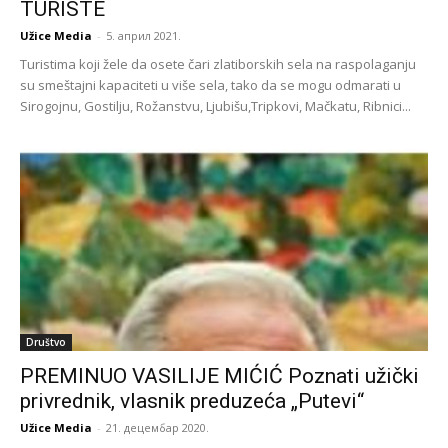
TURISTE
Užice Media
-
5. април 2021.
Turistima koji žele da osete čari zlatiborskih sela na raspolaganju
su smeštajni kapaciteti u više sela, tako da se mogu odmarati u
Sirogojnu, Gostilju, Rožanstvu, Ljubišu,Tripkovi, Mačkatu, Ribnici...
Društvo
PREMINUO VASILIJE MIĆIĆ Poznati užički
privrednik, vlasnik preduzeća „Putevi“
Užice Media
-
21. децембар 2020.