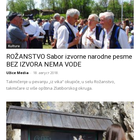
Kultura
ROŽANSTVO Sabor izvorne narodne pesme
BEZ IZVORA NEMA VODE
Užice Media
-
18. август 2018.
Takmičenje u pevanju „iz vika“ okupiće, u selu Rožanstvo,
takmičare iz više opština Zlatiborskog okruga.