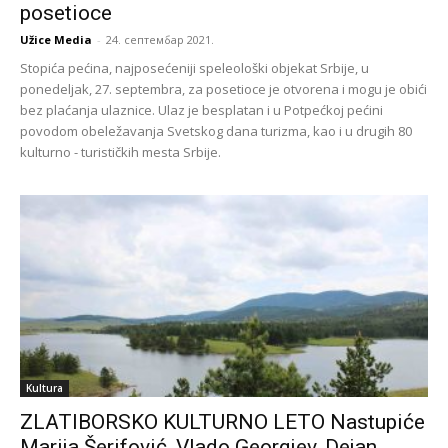
posetioce
Užice Media
-
24. септембар 2021.
Stopića pećina, najposećeniji speleološki objekat Srbije, u
ponedeljak, 27. septembra, za posetioce je otvorena i mogu je obići
bez plaćanja ulaznice. Ulaz je besplatan i u Potpećkoj pećini
povodom obeležavanja Svetskog dana turizma, kao i u drugih 80
kulturno - turističkih mesta Srbije.
Kultura
ZLATIBORSKO KULTURNO LETO Nastupiće
Marija Šerifović, Vlado Georgiev, Dejan