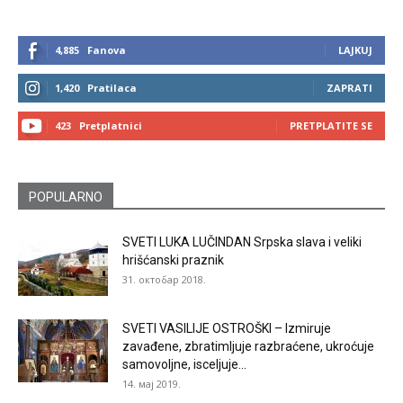
4,885
Fanova
LAJKUJ
1,420
Pratilaca
ZAPRATI
423
Pretplatnici
PRETPLATITE SE
POPULARNO
SVETI LUKA LUČINDAN Srpska slava i veliki
hrišćanski praznik
31. октобар 2018.
SVETI VASILIJE OSTROŠKI – Izmiruje
zavađene, zbratimljuje razbraćene, ukroćuje
samovoljne, isceljuje...
14. мај 2019.