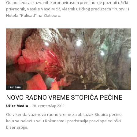
Od posledica izazvanih koronavirusom preminuo je poznati užički
privrednik, Vasilije Vaso Mićić, vlasnik užičkog preduzeća "Putevi" i
Hotela "Palisad" na Zlatiboru.
Turizam
NOVO RADNO VREME STOPIĆA PEĆINE
Užice Media
-
20. септембар 2019.
Od vikenda važi novo radno vreme za obilazak Stopića pećine,
koja se nalazi u selu Rožanstvo i predstavlja pravi speleološki
biser Srbije.