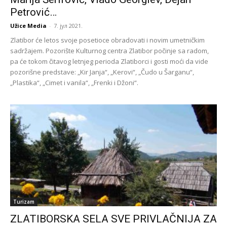
Petrović…
Užice Media
-
7. јул 2021.
Zlatibor će letos svoje posetioce obradovati i novim umetničkim
sadržajem. Pozorište Kulturnog centra Zlatibor počinje sa radom,
pa će tokom čitavog letnjeg perioda Zlatiborci i gosti moći da vide
pozorišne predstave: „Kir Janja“, „Kerovi“, „Čudo u Šarganu“,
„Plastika“, „Cimet i vanila“, „Frenki i Džoni“.
Turizam
ZLATIBORSKA SELA SVE PRIVLAČNIJA ZA