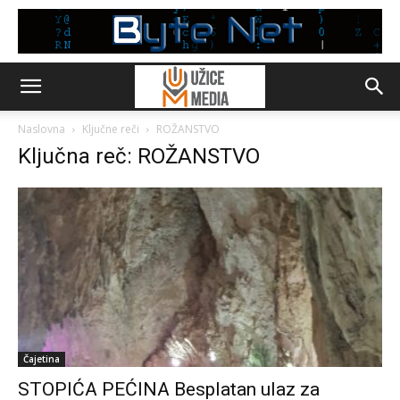
Naslovna
Ključne reči
ROŽANSTVO
Ključna reč: ROŽANSTVO
Čajetina
STOPIĆA PEĆINA Besplatan ulaz za