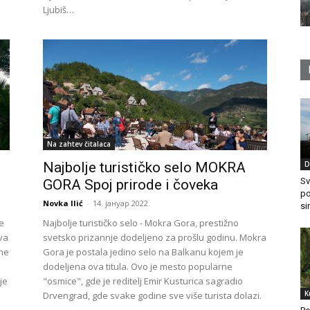
Ljubiš…
Na zahtev čitalaca
Najbolje turističko selo MOKRA
D
Sv
GORA Spoj prirode i čoveka
po
Novka Ilić
-
14. јануар 2022.
si
e
Najbolje turističko selo - Mokra Gora, prestižno
va
svetsko prizannje dodeljeno za prošlu godinu. Mokra
ine
Gora je postala jedino selo na Balkanu kojem je
dodeljena ova titula. Ovo je mesto popularne
je
"osmice", gde je reditelj Emir Kusturica sagradio
K
Drvengrad, gde svake godine sve više turista dolazi.