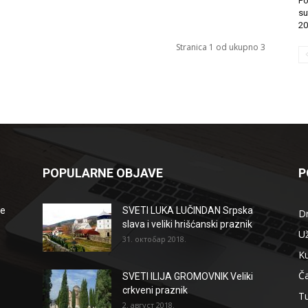
Po
su
20
Stranica 1 od ukupno 3
POPULARNE OBJAVE
P
že
SVETI LUKA LUČINDAN Srpska
D
slava i veliki hrišćanski praznik
Už
31. октобар 2018.
Ku
Ča
SVETI ILIJA GROMOVNIK Veliki
crkveni praznik
T
2. август 2018.