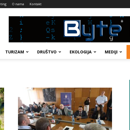
ting
O nama
Kontakt
TURIZAM
DRUŠTVO
EKOLOGIJA
MEDIJI