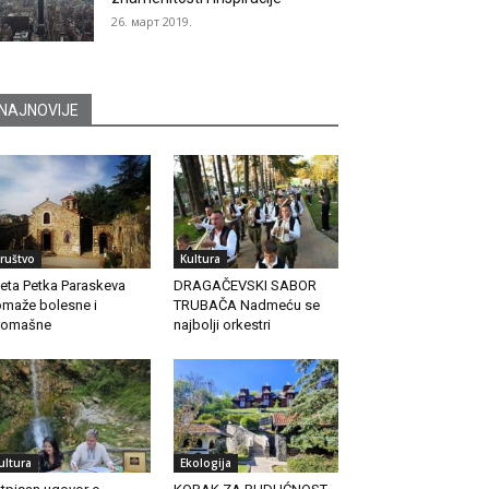
26. март 2019.
NAJNOVIJE
ruštvo
Kultura
eta Petka Paraskeva
DRAGAČEVSKI SABOR
maže bolesne i
TRUBAČA Nadmeću se
romašne
najbolji orkestri
ultura
Ekologija