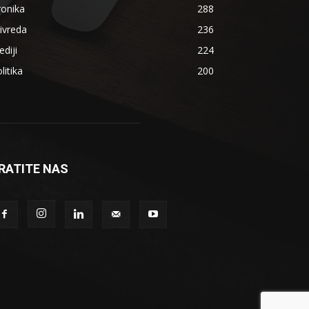
ronika
288
ivreda
236
diji
224
litika
200
RATITE NAS