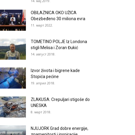
14. мај 2019.
OBILAZNICA OKO UŽICA
Obezbeđeno 30 miliona evra
11. март 2022.
TOMETINO POLJE Iz Londona
stigli Melisa i Zoran Đukić
14. август 2018.
Izvor života i bigrene kade
Stopića pećine
19. април 2018.
ZLAKUSA: Crepuljari stigoše do
UNESKA
8. март 2018.
NJUJORK Grad dobre energije,
znamenitosti i inspiracije