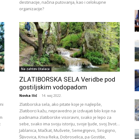
destinacije, načina putovanja, kao i celokupne
organizacije?
Na zahtev čitalaca
ZLATIBORSKA SELA Veridbe pod
gostiljskim vodopadom
Novka Ilić
-
14. мај 2022.
ni
Zlatiborska sela, ako pitate koje je najlepše,
Zlatiborci kažu, nepravedno je izdvajati bilo koje na
em
padinama zlatiborske visoravni, svako je lepo za
:
sebe, svako ima svoju istoriju, svoje ljude, svoj život…
Jablanica, Mačkat, Mušvete, Semegnjevo, Sirogojno,
Šljivovica, Kriva Reka, Dobroselica, pa Gostilje,