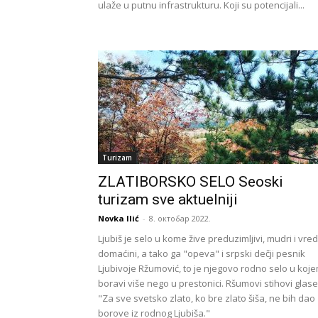
ulaže u putnu infrastrukturu. Koji su potencijali...
Turizam
ZLATIBORSKO SELO Seoski
turizam sve aktuelniji
Novka Ilić
-
8. октобар 2022.
Ljubiš je selo u kome žive preduzimljivi, mudri i vred
domaćini, a tako ga "opeva" i srpski dečji pesnik
Ljubivoje Ržumović, to je njegovo rodno selo u koj
boravi više nego u prestonici. Ršumovi stihovi glase
"Za sve svetsko zlato, ko bre zlato šiša, ne bih dao
borove iz rodnog Ljubiša."