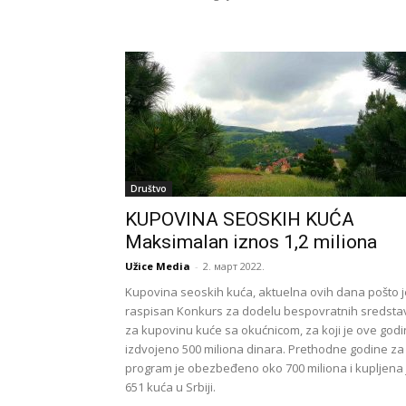
Društvo
KUPOVINA SEOSKIH KUĆA
Maksimalan iznos 1,2 miliona
Užice Media
-
2. март 2022.
Kupovina seoskih kuća, aktuelna ovih dana pošto j
raspisan Konkurs za dodelu bespovratnih sredsta
za kupovinu kuće sa okućnicom, za koji je ove god
izdvojeno 500 miliona dinara. Prethodne godine za
program je obezbeđeno oko 700 miliona i kupljena 
651 kuća u Srbiji.