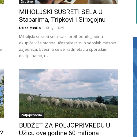
Društvo
MIHOLJSKI SUSRETI SELA U
Staparima, Tripkovi i Sirogojnu
Užice Media
-
10. јун 2025.
Miholjski susreti sela kao i prethodnih godina
okupiće više stotina učesnika iz svih seoskih mesnih
te
zajednica. Učesnici će se nadmetati u sportskim
disciplinama, uz...
Poljoprivreda
BUDŽET ZA POLJOPRIVREDU U
?
Užicu ove godine 60 miliona