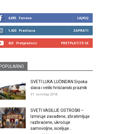
4,885
Fanova
LAJKUJ
1,420
Pratilaca
ZAPRATI
423
Pretplatnici
PRETPLATITE SE
POPULARNO
SVETI LUKA LUČINDAN Srpska
slava i veliki hrišćanski praznik
31. октобар 2018.
SVETI VASILIJE OSTROŠKI –
Izmiruje zavađene, zbratimljuje
razbraćene, ukroćuje
samovoljne, isceljuje...