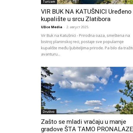
Turizam
VIR BUK NA KATUŠNICI Uređeno
kupalište u srcu Zlatibora
Užice Media
-
2. август 2025.
Vir Buk na Katušnici - Prirodna oaza, smeštena na
bistroj planinskoj reci, postaje sve popularnije
kupalište među ljubiteljima prirode. Pa bilo da traži
avanturu...
Društvo
Zašto se mladi vraćaju u manje
gradove ŠTA TAMO PRONALAZE