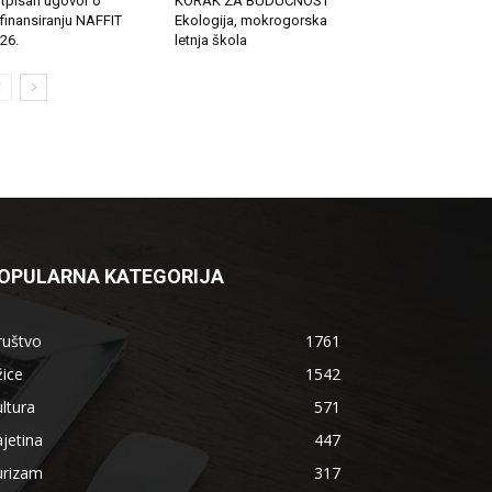
tpisan ugovor o
KORAK ZA BUDUĆNOST
finansiranju NAFFIT
Ekologija, mokrogorska
26.
letnja škola
OPULARNA KATEGORIJA
ruštvo
1761
ice
1542
ltura
571
jetina
447
urizam
317