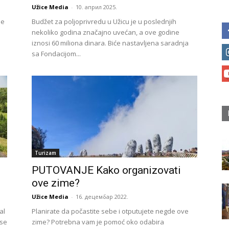
Užice Media
-
10. април 2025.
je
Budžet za poljoprivredu u Užicu je u poslednjih
nekoliko godina značajno uvećan, a ove godine
iznosi 60 miliona dinara. Biće nastavljena saradnja
sa Fondacijom...
Turizam
PUTOVANJE Kako organizovati
ove zime?
Užice Media
-
16. децембар 2022.
al
Planirate da počastite sebe i otputujete negde ove
 se
zime? Potrebna vam je pomoć oko odabira