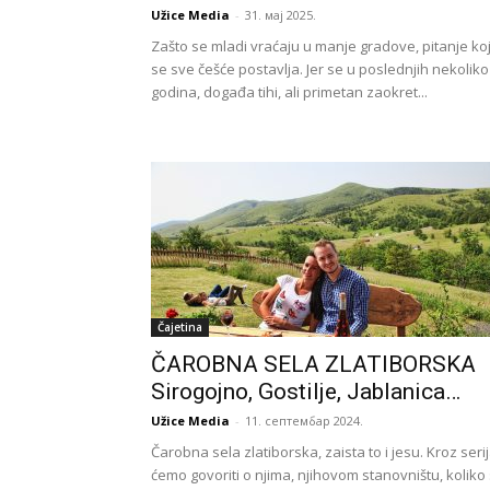
Užice Media
-
31. мај 2025.
Zašto se mladi vraćaju u manje gradove, pitanje ko
se sve češće postavlja. Jer se u poslednjih nekoliko
godina, događa tihi, ali primetan zaokret...
Čajetina
ČAROBNA SELA ZLATIBORSKA
Sirogojno, Gostilje, Jablanica…
Užice Media
-
11. септембар 2024.
Čarobna sela zlatiborska, zaista to i jesu. Kroz serij
ćemo govoriti o njima, njihovom stanovništu, koliko