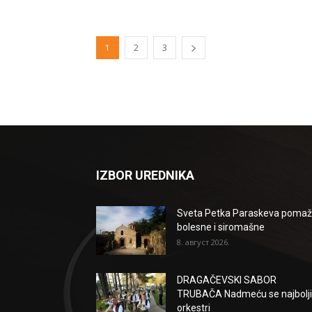
1
2
3
IZBOR UREDNIKA
Sveta Petka Paraskeva poma
bolesne i siromašne
8. август 2026.
DRAGAČEVSKI SABOR
TRUBAČA Nadmeću se najbolji
orkestri