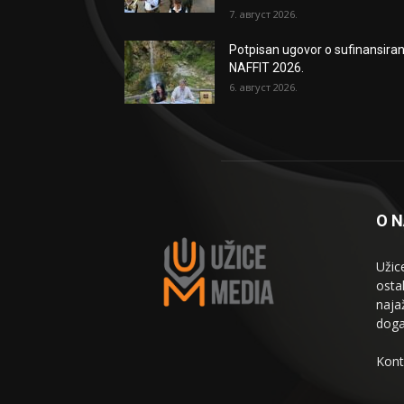
7. август 2026.
Potpisan ugovor o sufinansiran
NAFFIT 2026.
6. август 2026.
O 
Užic
osta
naja
doga
Kont