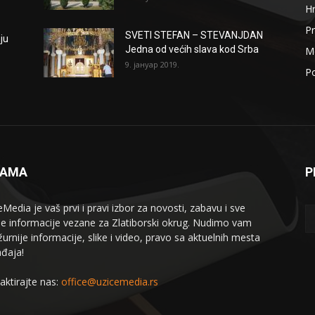
H
Pr
SVETI STEFAN – STEVANJDAN
ju
Jedna od većih slava kod Srba
Me
9. јануар 2019.
Po
NAMA
P
eMedia je vaš prvi i pravi izbor za novosti, zabavu i sve
le informacije vezane za Zlatiborski okrug. Nudimo vam
žurnije informacije, slike i video, pravo sa aktuelnih mesta
đaja!
aktirajte nas:
office@uzicemedia.rs