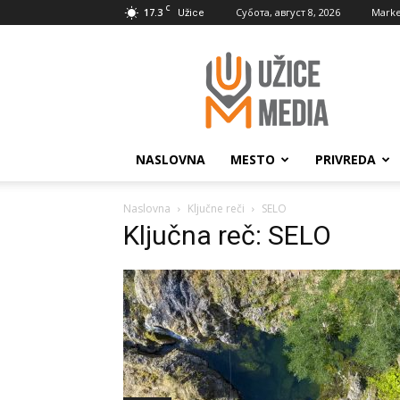
C
17.3
Субота, август 8, 2026
Marke
Užice
UžiceMedia
NASLOVNA
MESTO
PRIVREDA
Naslovna
Ključne reči
SELO
Ključna reč: SELO