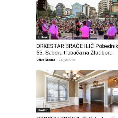
Kultura
ORKESTAR BRAĆE ILIĆ Pobedni
53. Sabora trubača na Zlatiboru
Užice Media
-
23. јул 2026.
Društvo