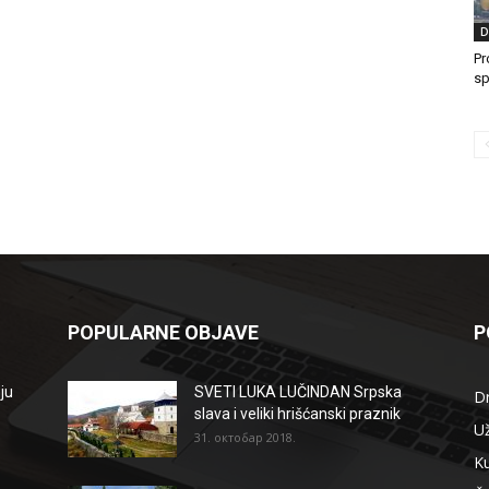
D
Pr
sp
POPULARNE OBJAVE
P
ju
SVETI LUKA LUČINDAN Srpska
D
slava i veliki hrišćanski praznik
Už
31. октобар 2018.
Ku