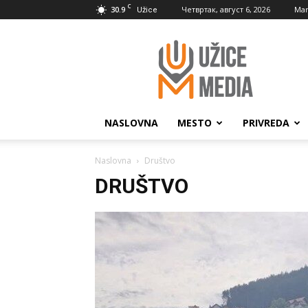
C
30.9
Четвртак, август 6, 2026
Mar
Užice
UžiceMedia
NASLOVNA
MESTO
PRIVREDA
Naslovna
Društvo
DRUŠTVO