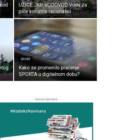
 kod
UŽICE JKP VODOVOD Vodu za
piće koristite racionalno
SPORT
etog
Kako se promenilo praćenje
SPORTA u digitalnom dobu?
- Advertisement -