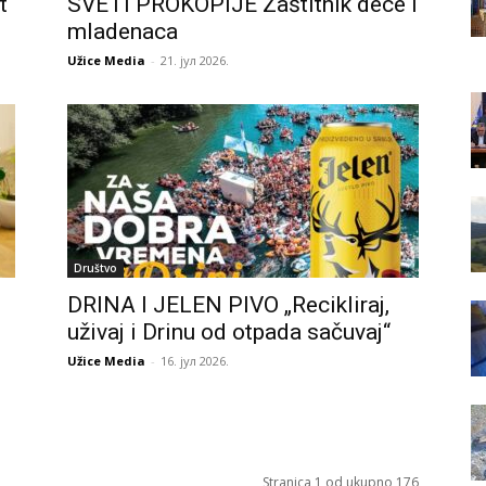
t
SVETI PROKOPIJE Zaštitnik dece i
mladenaca
Užice Media
-
21. јул 2026.
Društvo
DRINA I JELEN PIVO „Recikliraj,
uživaj i Drinu od otpada sačuvaj“
Užice Media
-
16. јул 2026.
Stranica 1 od ukupno 176