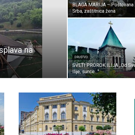
BLAGA MARIJA – Poštovana
Srba, zaštitnica žena
splava na
DRUŠTVO
SVETI PROROK ILIJA „Od Sv
Ilije, sunce…”