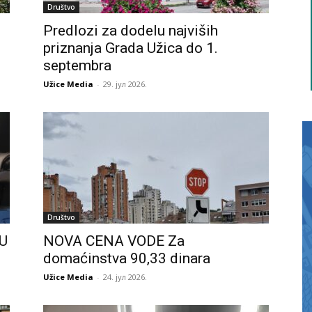
Društvo
Predlozi za dodelu najviših
priznanja Grada Užica do 1.
septembra
Užice Media
-
29. јул 2026.
Društvo
U
NOVA CENA VODE Za
domaćinstva 90,33 dinara
Užice Media
-
24. јул 2026.