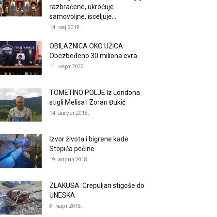
razbraćene, ukroćuje
samovoljne, isceljuje...
14. мај 2019.
OBILAZNICA OKO UŽICA
Obezbeđeno 30 miliona evra
11. март 2022.
TOMETINO POLJE Iz Londona
stigli Melisa i Zoran Đukić
14. август 2018.
Izvor života i bigrene kade
Stopića pećine
19. април 2018.
ZLAKUSA: Crepuljari stigoše do
UNESKA
8. март 2018.