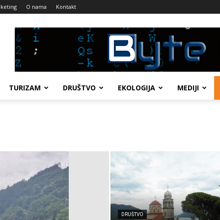
keting
O nama
Kontakt
TURIZAM
DRUŠTVO
EKOLOGIJA
MEDIJI
DRUŠTVO