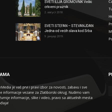
Ča
SVETI ILIJA GROMOVNIK Veliki
crkveni praznik
T
2. август 2018.
H
Pr
SVETI STEFAN – STEVANJDAN
Jedna od većih slava kod Srba
Me
9. јануар 2019.
Po
NAMA
P
eMedia je vaš prvi i pravi izbor za novosti, zabavu i sve
le informacije vezane za Zlatiborski okrug. Nudimo vam
žurnije informacije, slike i video, pravo sa aktuelnih mesta
đaja!