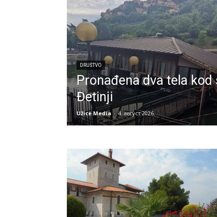
DRUŠTVO
Pronađena dva tela kod 
Đetinji
Užice Media
-
4. август 2026.