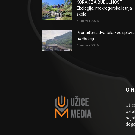
KORAK ZA BUDUĆNOST
Ekologija, mokrogorska letnja
škola
5. август 2026.
Pronađena dva tela kod splava
na Đetinji
4. август 2026.
O 
Užic
osta
naja
doga