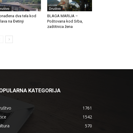
ruštvo
Društvo
onađena dva tela kod
BLAGA MARIJA –
lava na Đetinji
Poštovana kod Srba,
zaštitnica žena
OPULARNA KATEGORIJA
ruštvo
1761
ice
1542
ltura
570