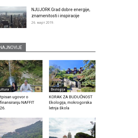
NJUJORK Grad dobre energije,
znamenitosti i inspiracije
26. март 2019.
NAJNOVIJE
ultura
Ekologija
tpisan ugovor o
KORAK ZA BUDUĆNOST
finansiranju NAFFIT
Ekologija, mokrogorska
26.
letnja škola