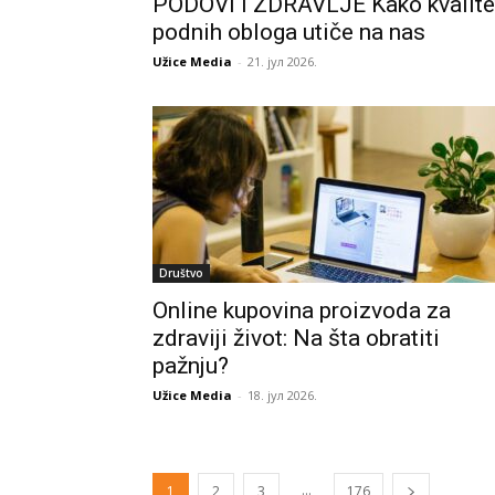
PODOVI I ZDRAVLJE Kako kvalite
podnih obloga utiče na nas
Užice Media
-
21. јул 2026.
Društvo
Online kupovina proizvoda za
zdraviji život: Na šta obratiti
pažnju?
Užice Media
-
18. јул 2026.
...
1
2
3
176