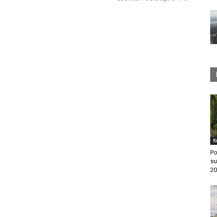
K
Po
su
20