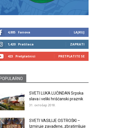
4,885
Fanova
LAJKUJ
1,420
Pratilaca
ZAPRATI
423
Pretplatnici
PRETPLATITE SE
POPULARNO
SVETI LUKA LUČINDAN Srpska
slava i veliki hrišćanski praznik
31. октобар 2018.
SVETI VASILIJE OSTROŠKI –
Izmiruje zavađene, zbratimljuje