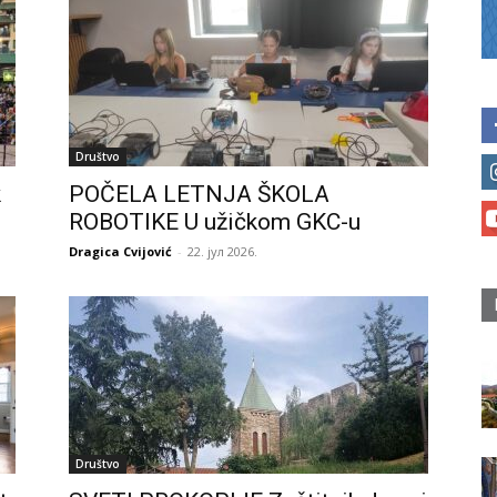
Društvo
k
POČELA LETNJA ŠKOLA
ROBOTIKE U užičkom GKC-u
Dragica Cvijović
-
22. јул 2026.
Društvo