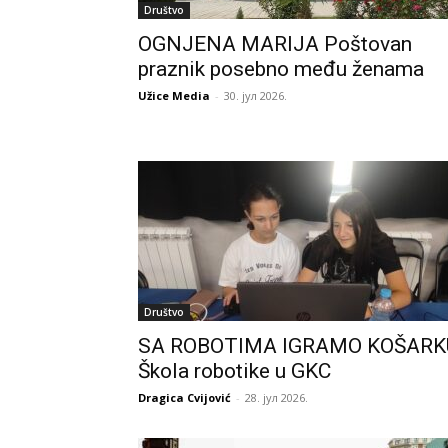
Društvo
OGNJENA MARIJA Poštovan
praznik posebno među ženama
Užice Media
-
30. јул 2026.
Društvo
SA ROBOTIMA IGRAMO KOŠARK
Škola robotike u GKC
Dragica Cvijović
-
28. јул 2026.