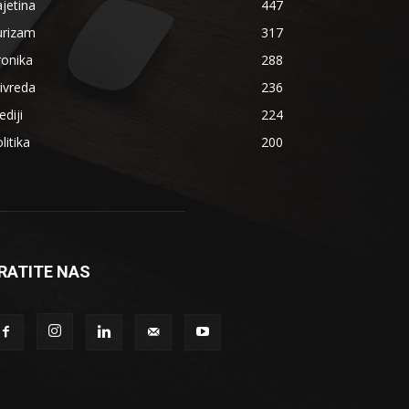
jetina
447
urizam
317
ronika
288
ivreda
236
diji
224
litika
200
RATITE NAS