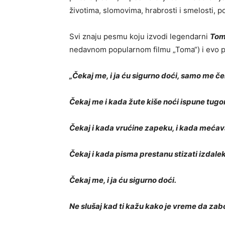
životima, slomovima, hrabrosti i smelosti, po
Svi znaju pesmu koju izvodi legendarni
Tom
nedavnom popularnom filmu „Toma“) i evo p
„Čekaj me, i ja ću sigurno doći, samo me č
Čekaj me i kada žute kiše noći ispune tug
Čekaj i kada vrućine zapeku, i kada mećava
Čekaj i kada pisma prestanu stizati izdale
Čekaj me, i ja ću sigurno doći.
Ne slušaj kad ti kažu kako je vreme da zabo