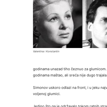
Valentina i Konstantin
godinama unazad tiho čeznuo za glumicom. U
godinama maštao, ali sreća nije dugo trajala
Simonov uskoro odlazi na front, i u jeku najve
voljenoj glumici.
Jedino što ga je održavalo tokom ratnih straho