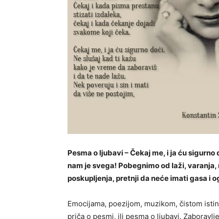
Pesma o ljubavi
–
Čekaj me, i ja ću sigurno
nam je svega! Pobegnimo od laži, varanja, 
poskupljenja, pretnji da neće imati gasa i
Emocijama, poezijom, muzikom, čistom istin
priča o pesmi, ili pesma o ljubavi. Zaboravljen