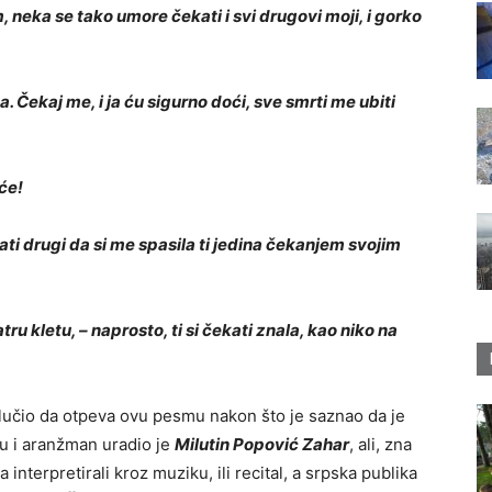
m, neka se tako umore čekati i svi drugovi moji, i gorko
ta. Čekaj me, i ja ću sigurno doći, sve smrti me ubiti
će!
nati drugi da si me spasila ti jedina čekanjem svojim
 kletu, – naprosto, ti si čekati znala, kao niko na
učio da otpeva ovu pesmu nakon što je saznao da je
iku i aranžman uradio je
Milutin Popović Zahar
, ali, zna
interpretirali kroz muziku, ili recital, a srpska publika