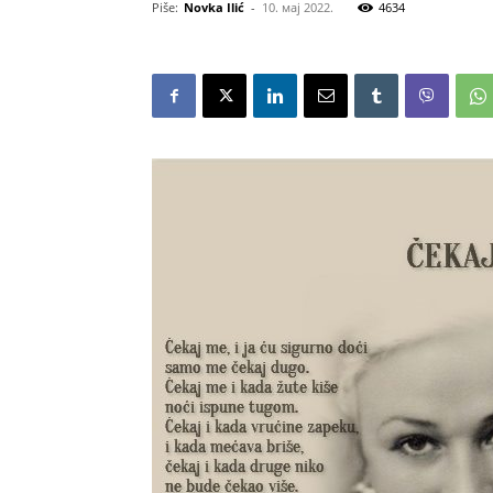
Piše:
Novka Ilić
-
10. мај 2022.
4634