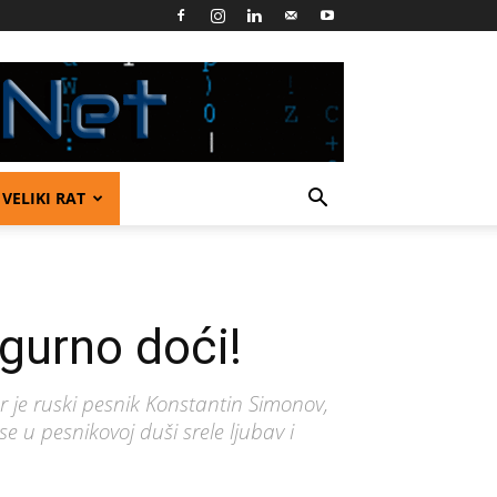
VELIKI RAT
gurno doći!
r je ruski pesnik Konstantin Simonov,
 u pesnikovoj duši srele ljubav i