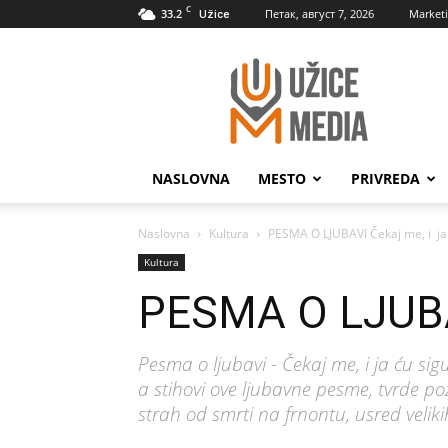
C
33.2
Петак, август 7, 2026
Market
Užice
UžiceMedia
NASLOVNA
MESTO
PRIVREDA
Naslovna
Kultura
PESMA O LJUBAVI Čekaj me, i ja 
Kultura
PESMA O LJUBAV
Pesma o ljubavi - Čekaj me, i ja ću si
a stihovi ove ljubavne pesme, tvrde po
strah od smrti na frnontu, usred veliki