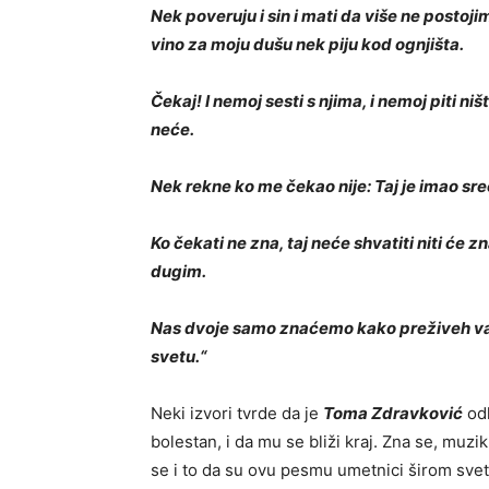
Nek poveruju i sin i mati da više ne postoji
vino za moju dušu nek piju kod ognjišta.
Čekaj! I nemoj sesti s njima, i nemoj piti niš
neće.
Nek rekne ko me čekao nije: Taj je imao sre
Ko čekati ne zna, taj neće shvatiti niti će z
dugim.
Nas dvoje samo znaćemo kako preživeh vatru
svetu.“
Neki izvori tvrde da je
Toma Zdravković
odl
bolestan, i da mu se bliži kraj. Zna se, muz
se i to da su ovu pesmu umetnici širom sveta 