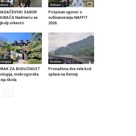
ultura
Kultura
RAGAČEVSKI SABOR
Potpisan ugovor o
RUBAČA Nadmeću se
sufinansiranju NAFFIT
jbolji orkestri
2026.
kologija
Društvo
ORAK ZA BUDUĆNOST
Pronađena dva tela kod
ologija, mokrogorska
splava na Đetinji
tnja škola