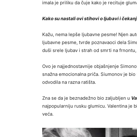
imala je priliku da čuje kako je recituje glu
Kako su nastali ovi stihovi o ljubavi i čekan
Kažu, nema lepše ljubavne pesme! Njen auto
ljubavne pesme, tvrde poznavaoci dela Simo
duši srele ljubav i strah od smrti na frnontu,
Ovo je najjednostavnije objašnjenje Simonov
snažna emocionalna priča. Siumonov je bio ve
odvodila na razna ratišta.
Zna se da je beznadežno bio zaljubljen u
Va
najpopularniju rusku glumicu. Valentina je b
veća.