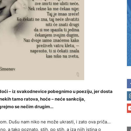
 doći – iz svakodnevice pobegnimo u poeziju, jer dosta
nekih tamo ratova, hoće – neće sankcija,
 ogrejmo se nečim drugim…
om. Dušu nam niko ne može ukrasti, i zato ova priča…
o, a tako poznato, stih, po stih, a iza njih istina o