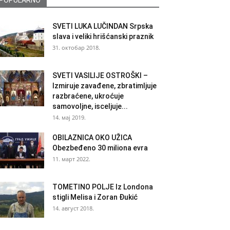
POPULARNO
SVETI LUKA LUČINDAN Srpska
slava i veliki hrišćanski praznik
31. октобар 2018.
SVETI VASILIJE OSTROŠKI –
Izmiruje zavađene, zbratimljuje
razbraćene, ukroćuje
samovoljne, isceljuje...
14. мај 2019.
OBILAZNICA OKO UŽICA
Obezbeđeno 30 miliona evra
11. март 2022.
TOMETINO POLJE Iz Londona
stigli Melisa i Zoran Đukić
14. август 2018.