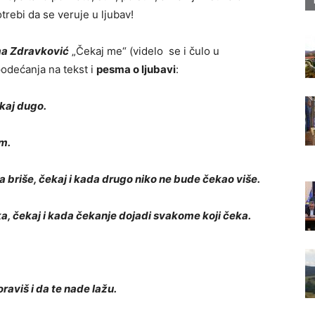
trebi da se veruje u ljubav!
a Zdravković
„Čekaj me“ (videlo se i čulo u
odećanja na tekst i
pesma o ljubavi
:
ekaj dugo.
om.
 briše, čekaj i kada drugo niko ne bude čekao više.
ka, čekaj i kada čekanje dojadi svakome koji čeka.
raviš i da te nade lažu.