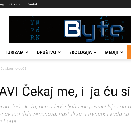
ing
O nama
Kontakt
TURIZAM
DRUŠTVO
EKOLOGIJA
MEDIJI
ću sigurno doći!
I Čekaj me, i ja ću si
gurno doći - kažu, nema lepše ljubavne pesme! Njen auto
znavaoci dela Simonova, nastali su u trenutku kada su se
h borbi.