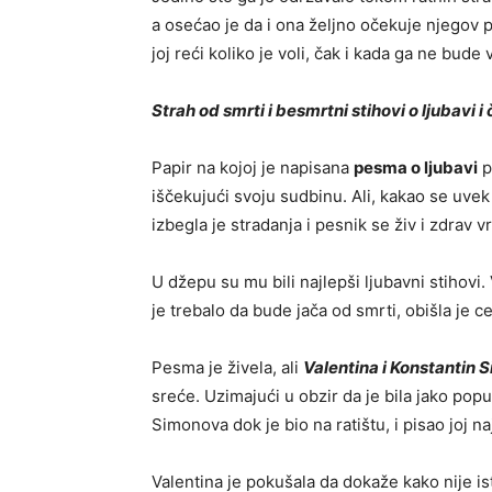
a osećao je da i ona željno očekuje njegov p
joj reći koliko je voli, čak i kada ga ne bude 
Strah od smrti i besmrtni stihovi o ljubavi i
Papir na kojoj je napisana
pesma o ljubavi
p
iščekujući svoju sudbinu. Ali, kakao se uvek
izbegla je stradanja i pesnik se živ i zdrav vra
U džepu su mu bili najlepši ljubavni stihovi
je trebalo da bude jača od smrti, obišla je c
Pesma je živela, ali
Valentina i Konstantin 
sreće. Uzimajući u obzir da je bila jako popu
Simonova dok je bio na ratištu, i pisao joj 
Valentina je pokušala da dokaže kako nije i