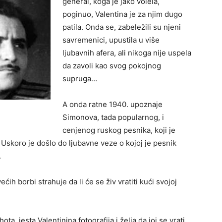
general, koga je jako volela,
poginuo, Valentina je za njim dugo
patila. Onda se, zabeležili su njeni
savremenici, upustila u više
ljubavnih afera, ali nikoga nije uspela
da zavoli kao svog pokojnog
supruga…
A onda ratne 1940. upoznaje
Simonova, tada popularnog, i
cenjenog ruskog pesnika, koji je
skoro je došlo do ljubavne veze o kojoj je pesnik
.
ćih borbi strahuje da li će se živ vratiti kući svojoj
ta, jesta Valentinina fotografija i želja da joj se vrati,