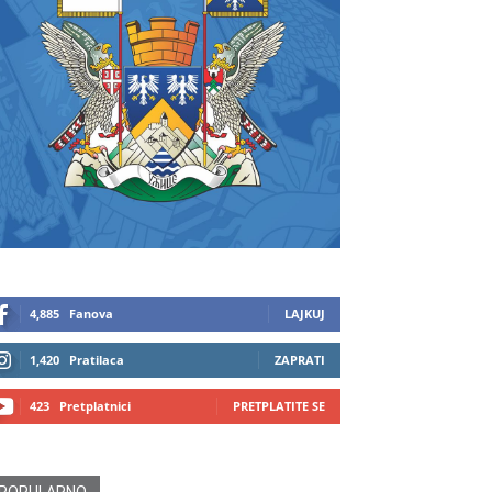
4,885
Fanova
LAJKUJ
1,420
Pratilaca
ZAPRATI
423
Pretplatnici
PRETPLATITE SE