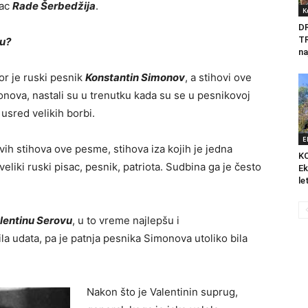
mac
Rade Šerbedžija
.
K
D
T
ju?
na
r je ruski pesnik
Konstantin Simonov
, a stihovi ove
nova, nastali su u trenutku kada su se u pesnikovoj
 usred velikih borbi.
E
ih stihova ove pesme, stihova iza kojih je jedna
K
liki ruski pisac, pesnik, patriota. Sudbina ga je često
Ek
le
lentinu Serovu
, u to vreme najlepšu i
ila udata, pa je patnja pesnika Simonova utoliko bila
Nakon što je Valentinin suprug,