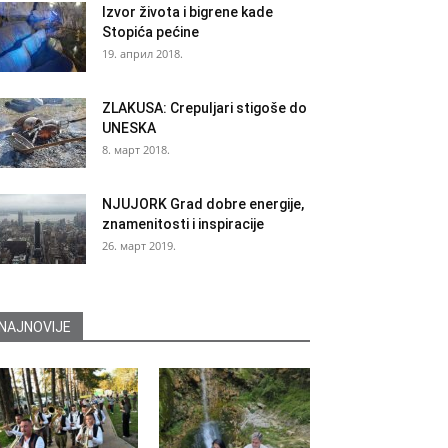
Izvor života i bigrene kade
Stopića pećine
19. април 2018.
ZLAKUSA: Crepuljari stigoše do
UNESKA
8. март 2018.
NJUJORK Grad dobre energije,
znamenitosti i inspiracije
26. март 2019.
NAJNOVIJE