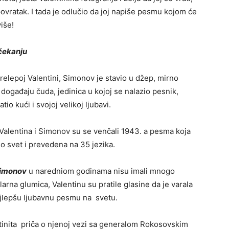
ovratak. I tada je odlučio da joj napiše pesmu kojom će
više!
 čekanju
relepoj Valentini, Simonov je stavio u džep, mirno
 događaju čuda, jedinica u kojoj se nalazio pesnik,
tio kući i svojoj velikoj ljubavi.
. Valentina i Simonov su se venčali 1943. a pesma koja
eo svet i prevedena na 35 jezika.
Simonov
u naredniom godinama nisu imali mnogo
larna glumica, Valentinu su pratile glasine da je varala
najlepšu ljubavnu pesmu na svetu.
stinita priča o njenoj vezi sa generalom Rokosovskim