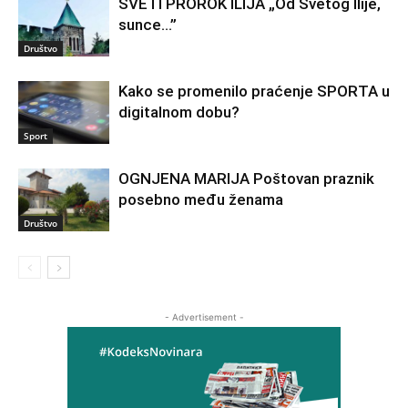
SVETI PROROK ILIJA „Od Svetog Ilije,
sunce…”
Društvo
Kako se promenilo praćenje SPORTA u
digitalnom dobu?
Sport
OGNJENA MARIJA Poštovan praznik
posebno među ženama
Društvo
- Advertisement -