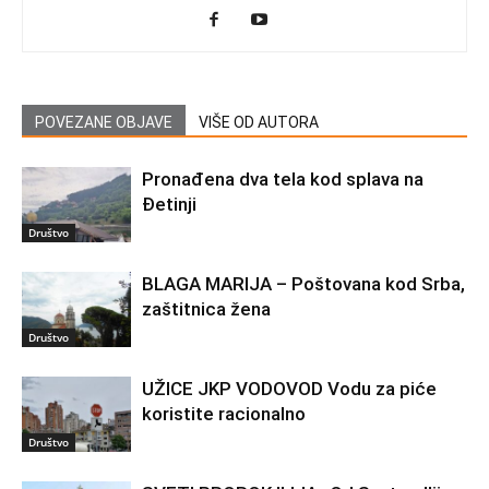
POVEZANE OBJAVE
VIŠE OD AUTORA
Pronađena dva tela kod splava na
Đetinji
Društvo
BLAGA MARIJA – Poštovana kod Srba,
zaštitnica žena
Društvo
UŽICE JKP VODOVOD Vodu za piće
koristite racionalno
Društvo