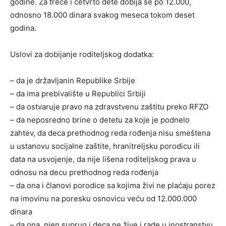
godine. Za treće i četvrto dete dobija se po 12.000,
odnosno 18.000 dinara svakog meseca tokom deset
godina.
Uslovi za dobijanje roditeljskog dodatka:
– da je državljanin Republike Srbije
– da ima prebivalište u Republici Srbiji
– da ostvaruje pravo na zdravstvenu zaštitu preko RFZO
– da neposredno brine o detetu za koje je podnelo
zahtev, da deca prethodnog reda rođenja nisu smeštena
u ustanovu socijalne zaštite, hranitreljsku porodicu ili
data na usvojenje, da nije lišena roditeljskog prava u
odnosu na decu prethodnog reda rođenja
– da ona i članovi porodice sa kojima živi ne plaćaju porez
na imovinu na poresku osnovicu veću od 12.000.000
dinara
– da ona, njen suprug i deca ne žive i rade u inostranstvu