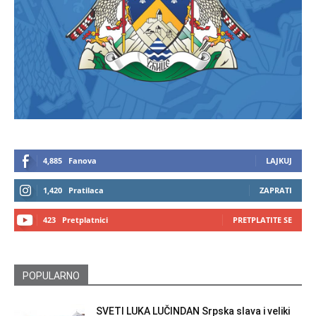
4,885
Fanova
LAJKUJ
1,420
Pratilaca
ZAPRATI
423
Pretplatnici
PRETPLATITE SE
POPULARNO
SVETI LUKA LUČINDAN Srpska slava i veliki