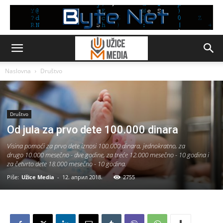
Naslovna
Društvo
Društvo
Od jula za prvo dete 100.000 dinara
Visina pomoći za prvo dete iznosi 100.000 dinara, jednokratno, za
drugo 10.000 mesečno - dve godine, za treće 12.000 mesečno - 10 godina i
za četvrto dete 18.000 mesečno - 10 godina.
Piše:
Užice Media
-
12. април 2018.
2755