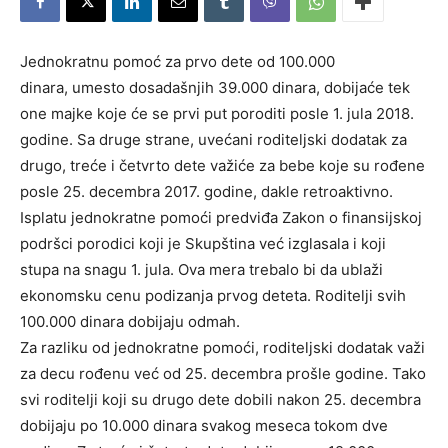
Jednokratnu pomoć za prvo dete od 100.000
dinara, umesto dosadašnjih 39.000 dinara, dobijaće tek
one majke koje će se prvi put poroditi posle 1. jula 2018.
godine. Sa druge strane, uvećani roditeljski dodatak za
drugo, treće i četvrto dete važiće za bebe koje su rođene
posle 25. decembra 2017. godine, dakle retroaktivno.
Isplatu jednokratne pomoći predviđa Zakon o finansijskoj
podršci porodici koji je Skupština već izglasala i koji
stupa na snagu 1. jula. Ova mera trebalo bi da ublaži
ekonomsku cenu podizanja prvog deteta. Roditelji svih
100.000 dinara dobijaju odmah.
Za razliku od jednokratne pomoći, roditeljski dodatak važi
za decu rođenu već od 25. decembra prošle godine. Tako
svi roditelji koji su drugo dete dobili nakon 25. decembra
dobijaju po 10.000 dinara svakog meseca tokom dve