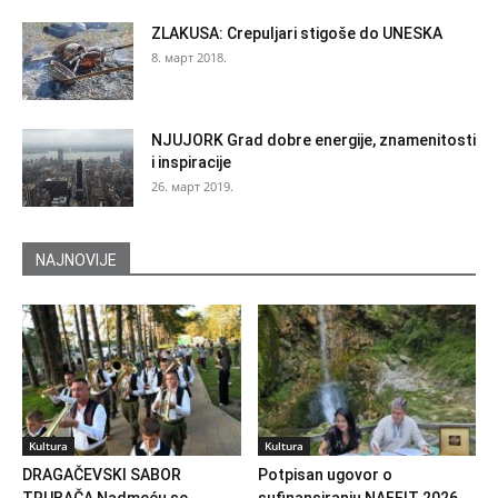
ZLAKUSA: Crepuljari stigoše do UNESKA
8. март 2018.
NJUJORK Grad dobre energije, znamenitosti
i inspiracije
26. март 2019.
NAJNOVIJE
Kultura
Kultura
DRAGAČEVSKI SABOR
Potpisan ugovor o
TRUBAČA Nadmeću se
sufinansiranju NAFFIT 2026.