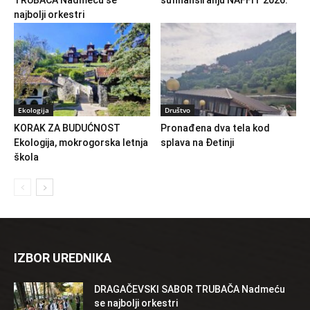
najbolji orkestri
Ekologija
Društvo
KORAK ZA BUDUĆNOST
Pronađena dva tela kod
Ekologija, mokrogorska letnja
splava na Đetinji
škola
IZBOR UREDNIKA
DRAGAČEVSKI SABOR TRUBAČA Nadmeću
se najbolji orkestri