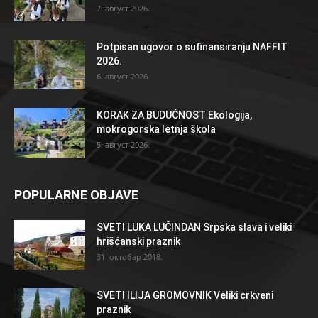
7. август 2026.
Potpisan ugovor o sufinansiranju NAFFIT
2026.
6. август 2026.
KORAK ZA BUDUĆNOST Ekologija,
mokrogorska letnja škola
5. август 2026.
POPULARNE OBJAVE
SVETI LUKA LUČINDAN Srpska slava i veliki
hrišćanski praznik
31. октобар 2018.
SVETI ILIJA GROMOVNIK Veliki crkveni
praznik