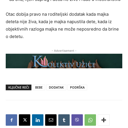
Otac dobija pravo na roditeljski dodatak kada majka
deteta nije živa, kada je majka napustila dete, kada iz
objektivnih razloga majka ne može neposredno da brine
o detetu.
- Advertisement -
KLJUČNE REČI
BEBE
DODATAK
PODRŠKA