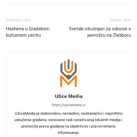
Prethodni tekst
Sledeći tekst
Hashima u Gradskom
Svetski stručnjaci za odnose s
kulturnom centru
javnošću na Zlatiboru
Užice Media
https://uzicemedia.rs
UžiceMedia je dobrovoljno, nevladino, nestranačko i neprofitno
udruženje građana, osnovano radi osnaživanja lokalnih medija i
promocije prava građana na objektivno i pravovremeno
informisanje.