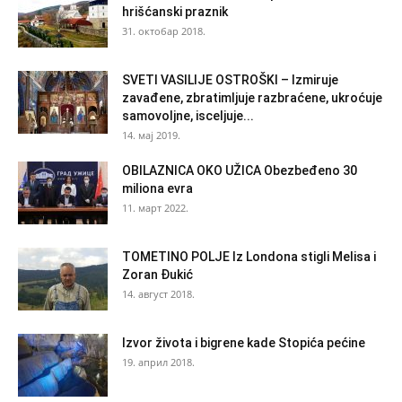
hrišćanski praznik
31. октобар 2018.
SVETI VASILIJE OSTROŠKI – Izmiruje
zavađene, zbratimljuje razbraćene, ukroćuje
samovoljne, isceljuje...
14. мај 2019.
OBILAZNICA OKO UŽICA Obezbeđeno 30
miliona evra
11. март 2022.
TOMETINO POLJE Iz Londona stigli Melisa i
Zoran Đukić
14. август 2018.
Izvor života i bigrene kade Stopića pećine
19. април 2018.