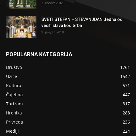
2. август 2018.
SVETI STEFAN – STEVANJDAN Jedna od
većih slava kod Srba
9. јануар 2019.
POPULARNA KATEGORIJA
Društvo
1761
Užice
1542
Kultura
571
Čajetina
447
Turizam
317
Hronika
288
Privreda
236
Mediji
224