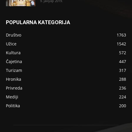
9. јануар 2019.
POPULARNA KATEGORIJA
Društvo
1763
Užice
1542
Kultura
572
Čajetina
447
Turizam
317
Hronika
288
Privreda
236
Mediji
224
Politika
200