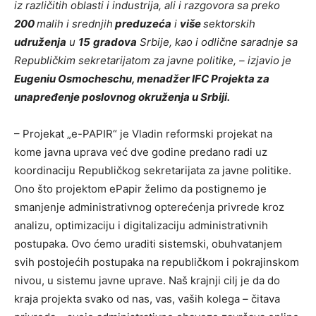
iz različitih oblasti i industrija, ali i razgovora sa preko
200
malih i srednjih
preduzeća
i
više
sektorskih
udruženja
u
15
gradova
Srbije, kao i odlične saradnje sa
Republičkim sekretarijatom za javne politike, – izjavio je
Eugeniu Osmocheschu, menadžer IFC Projekta za
unapređenje poslovnog okruženja u Srbiji.
– Projekat „e-PAPIR“ je Vladin reformski projekat na
kome javna uprava već dve godine predano radi uz
koordinaciju Republičkog sekretarijata za javne politike.
Ono što projektom ePapir želimo da postignemo je
smanjenje administrativnog opterećenja privrede kroz
analizu, optimizaciju i digitalizaciju administrativnih
postupaka. Ovo ćemo uraditi sistemski, obuhvatanjem
svih postojećih postupaka na republičkom i pokrajinskom
nivou, u sistemu javne uprave. Naš krajnji cilj je da do
kraja projekta svako od nas, vas, vaših kolega – čitava