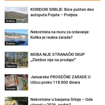
KORIDORI SRBIJE: Biće pušten deo
autoputa Pojate – Preljina
Društvo
Nekretnina na moru za izdavanje:
Kolika je realna zarada?
Društvo
MOBA NIJE STRANAČKI SKUP
„Zlatibor nije na prodaju!“
Čajetina
Januarske PROSEČNE ZARADE U
Užicu preko 118.000 dinara
Privreda
Nekretnine u banjama Srbije – Gde
ulagati u 2026. godini?