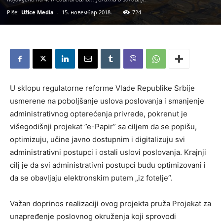
Piše:
Užice Media
-
15. новембар 2018.
724
U sklopu regulatorne reforme Vlade Republike Srbije
usmerene na poboljšanje uslova poslovanja i smanjenje
administrativnog opterećenja privrede, pokrenut je
višegodišnji projekat ”e-Papir” sa ciljem da se popišu,
optimizuju, učine javno dostupnim i digitalizuju svi
administrativni postupci i ostali uslovi poslovanja. Krajnji
cilj je da svi administrativni postupci budu optimizovani i
da se obavljaju elektronskim putem „iz fotelje“.
Važan doprinos realizaciji ovog projekta pruža Projekat za
unapređenje poslovnog okruženja koji sprovodi