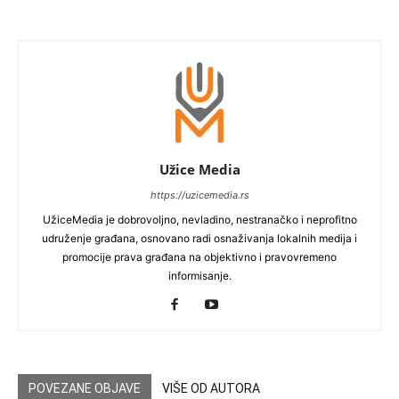
Užice Media
https://uzicemedia.rs
UžiceMedia je dobrovoljno, nevladino, nestranačko i neprofitno
udruženje građana, osnovano radi osnaživanja lokalnih medija i
promocije prava građana na objektivno i pravovremeno
informisanje.
POVEZANE OBJAVE
VIŠE OD AUTORA