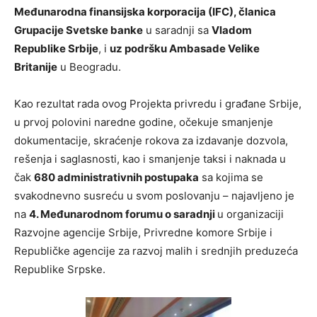
Međunarodna finansijska korporacija (IFC), članica
Grupacije Svetske banke
u saradnji sa
Vladom
Republike Srbije
, i
uz podršku Ambasade Velike
Britanije
u Beogradu.
Kao rezultat rada ovog Projekta privredu i građane Srbije,
u prvoj polovini naredne godine, očekuje smanjenje
dokumentacije, skraćenje rokova za izdavanje dozvola,
rešenja i saglasnosti, kao i smanjenje taksi i naknada u
čak
680 administrativnih postupaka
sa kojima se
svakodnevno susreću u svom poslovanju – najavljeno je
na
4. Međunarodnom forumu o saradnji
u organizaciji
Razvojne agencije Srbije, Privredne komore Srbije i
Republičke agencije za razvoj malih i srednjih preduzeća
Republike Srpske.