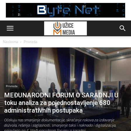
Naslovna
Privreda
Privreda
MEĐUNARODNI FORUM O SARADNJI U
toku analiza za pojednostavljenje 680
administrativnih postupaka
Očekuju nas smanjenje dokumentacije, skraćanje rokova za izdavanje
dozvola, rešenja i saglasnosti, smanjenje taksi i naknada i digitalizacija,
najavljeno na 4. Međunarodnom forumu o saradnji.