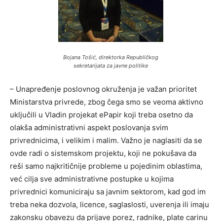
Bojana Tošić, direktorka Republičkog
sekretarijata za javne politike
– Unapređenje poslovnog okruženja je važan prioritet
Ministarstva privrede, zbog čega smo se veoma aktivno
uključili u Vladin projekat ePapir koji treba osetno da
olakša administrativni aspekt poslovanja svim
privrednicima, i velikim i malim. Važno je naglasiti da se
ovde radi o sistemskom projektu, koji ne pokušava da
reši samo najkritičnije probleme u pojedinim oblastima,
već cilja sve administrativne postupke u kojima
privrednici komuniciraju sa javnim sektorom, kad god im
treba neka dozvola, licence, saglaslosti, uverenja ili imaju
zakonsku obavezu da prijave porez, radnike, plate carinu