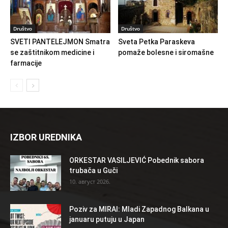
Društvo
Društvo
SVETI PANTELEJMON Smatra
Sveta Petka Paraskeva
se zaštitnikom medicine i
pomaže bolesne i siromašne
farmacije
IZBOR UREDNIKA
ORKESTAR VASILJEVIĆ Pobednik sabora
trubača u Guči
10. август 2026.
Poziv za MIRAI: Mladi Zapadnog Balkana u
januaru putuju u Japan