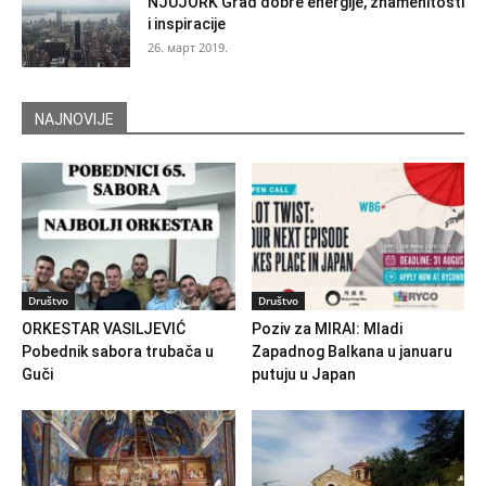
NJUJORK Grad dobre energije, znamenitosti
i inspiracije
26. март 2019.
NAJNOVIJE
Društvo
Društvo
ORKESTAR VASILJEVIĆ
Poziv za MIRAI: Mladi
Pobednik sabora trubača u
Zapadnog Balkana u januaru
Guči
putuju u Japan