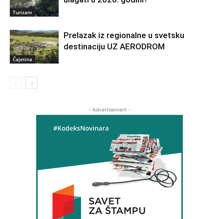
Turizam
Prelazak iz regionalne u svetsku
destinaciju UZ AERODROM
Čajetina
- Advertisement -