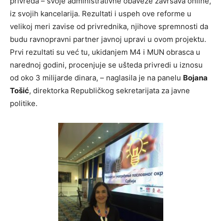
privreda – svoje administrativne obaveze završava online,
iz svojih kancelarija. Rezultati i uspeh ove reforme u
velikoj meri zavise od privrednika, njihove spremnosti da
budu ravnopravni partner javnoj upravi u ovom projektu.
Prvi rezultati su već tu, ukidanjem M4 i MUN obrasca u
narednoj godini, procenjuje se ušteda privredi u iznosu
od oko 3 milijarde dinara, – naglasila je na panelu
Bojana
Tošić
, direktorka Republičkog sekretarijata za javne
politike.