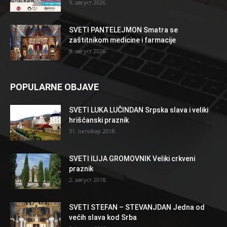
9. август 2026.
SVETI PANTELEJMON Smatra se
zaštitnikom medicine i farmacije
9. август 2026.
POPULARNE OBJAVE
SVETI LUKA LUČINDAN Srpska slava i veliki
hrišćanski praznik
31. октобар 2018.
SVETI ILIJA GROMOVNIK Veliki crkveni
praznik
2. август 2018.
SVETI STEFAN – STEVANJDAN Jedna od
većih slava kod Srba