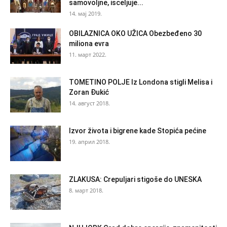
samovoljne, isceljuje...
14. мај 2019.
OBILAZNICA OKO UŽICA Obezbeđeno 30
miliona evra
11. март 2022.
TOMETINO POLJE Iz Londona stigli Melisa i
Zoran Đukić
14. август 2018.
Izvor života i bigrene kade Stopića pećine
19. април 2018.
ZLAKUSA: Crepuljari stigoše do UNESKA
8. март 2018.