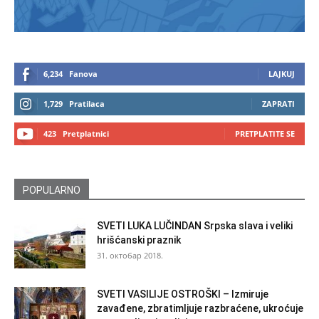
6,234
Fanova
LAJKUJ
1,729
Pratilaca
ZAPRATI
423
Pretplatnici
PRETPLATITE SE
POPULARNO
SVETI LUKA LUČINDAN Srpska slava i veliki
hrišćanski praznik
31. октобар 2018.
SVETI VASILIJE OSTROŠKI – Izmiruje
zavađene, zbratimljuje razbraćene, ukroćuje