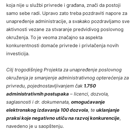
koja nije u službi privrede i građana, znači da postoji
samo sebe radi. Upravo zato treba pozdraviti napore za
unapređenje administracije, a svakako pozdravljamo sve
aktivnosti vezane za stvaranje predvidivog poslovnog
okruženja. To je veoma značajno sa aspekta
konkurentnosti domaće privrede i privlačenja novih
investicija.
Cilj trogodišnjeg Projekta za unapređenje poslovnog
okruženja je smanjenje administrativnog opterećenja za
privredu, pojednostavljivanjem čak
1.750
administrativnih postupaka
– licenci, dozvola,
saglasnosti i dr. dokumenata,
omogućavanje
elektronskog izdavanja 100 dozvola
, te
uklanjanje
praksi koje negativno utiču na razvoj konkurencije
,
navedeno je u saopštenju.