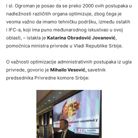
i sl. Ogroman je posao da se preko 2000 ovih postupaka u
nadležnosti različitih organa optimizuje, zbog čega je
veoma važno da imamo tehničku podršku, između ostalih
i IFC-a, koji ima puno međunarodnog iskustvao u ovoj
oblasti, – istakla je
Katarina Obradović Jovanović
,
pomoćnica ministra privrede u Vladi Republike Srbije.
O važnosti optimizacije administrativnih postupaka iz ugla
privrede, govorio je
Mihailo Vesović,
savetnik
predsednika Privredne komore Srbije: