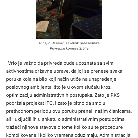
Mihajlo Vesović, savetnik predsednika
Privredne komore Srbije
-Vrlo je važno da privreda bude upoznata sa svim
aktivnostima državne uprave, da joj se prenese svaka
poruka koja na bilo koji način utiče na unapređenje
poslovnog ambijenta, što je u ovom slučaju kroz
optimizaciju administrativnih postupaka. Zato je PKS
podržala projekat IFC, i zato je bitno da smo u
prethodnom periodu ovu poruku preneli našim članicama,
ali i uključili ih u anketu o administrativnim postupcima,
tražeći njihove stavove o tome koliko su te procedure
komplikovane i koliko vremena oduzimaju. Administracija