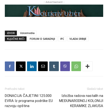
- Advertisement -
IZVOR
Uzicemedia
KLJUČNE REČI
FORUM O SARADNJI
IFC
VLADA SRBIJE
Prethodni tekst
Sledeći tekst
DONACIJA ČAJETINI 125.000
Izložba radova nastalih na
EVRA Iz programa podrške EU
MEĐUNARODNOJ KOLONIJI
razvoju opština
KERAMIKE ZLAKUSA