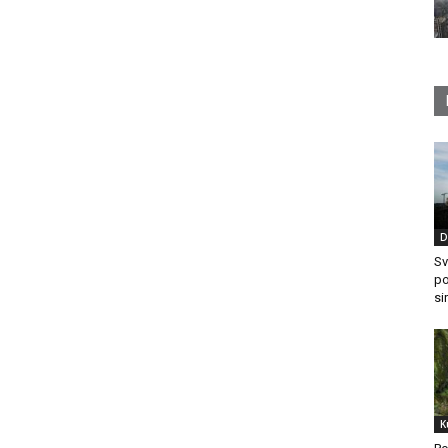
D
Sv
po
si
K