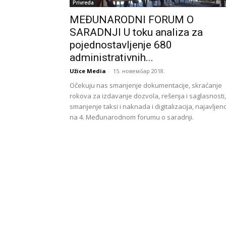
Privreda
MEĐUNARODNI FORUM O
SARADNJI U toku analiza za
pojednostavljenje 680
administrativnih...
Užice Media
-
15. новембар 2018.
Očekuju nas smanjenje dokumentacije, skraćanje
rokova za izdavanje dozvola, rešenja i saglasnosti,
smanjenje taksi i naknada i digitalizacija, najavljen
na 4. Međunarodnom forumu o saradnji.