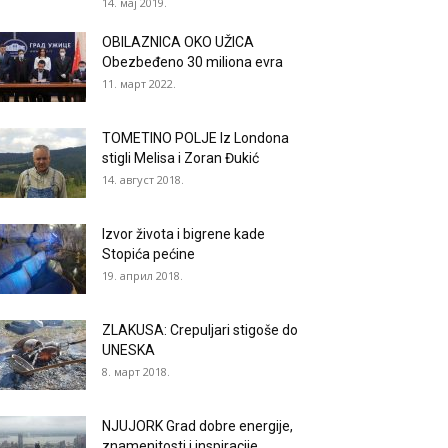
14. мај 2019.
OBILAZNICA OKO UŽICA
Obezbeđeno 30 miliona evra
11. март 2022.
TOMETINO POLJE Iz Londona
stigli Melisa i Zoran Đukić
14. август 2018.
Izvor života i bigrene kade
Stopića pećine
19. април 2018.
ZLAKUSA: Crepuljari stigoše do
UNESKA
8. март 2018.
NJUJORK Grad dobre energije,
znamenitosti i inspiracije