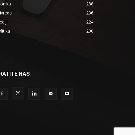
ronika
288
ivreda
236
diji
224
litika
200
RATITE NAS