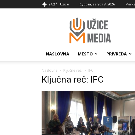
C
24.2
Субота, август 8, 2026
Marke
Užice
UžiceMedia
NASLOVNA
MESTO
PRIVREDA
Naslovna
Ključne reči
IFC
Ključna reč: IFC