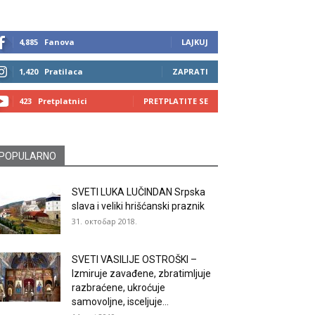
4,885
Fanova
LAJKUJ
1,420
Pratilaca
ZAPRATI
423
Pretplatnici
PRETPLATITE SE
POPULARNO
SVETI LUKA LUČINDAN Srpska
slava i veliki hrišćanski praznik
31. октобар 2018.
SVETI VASILIJE OSTROŠKI –
Izmiruje zavađene, zbratimljuje
razbraćene, ukroćuje
samovoljne, isceljuje...