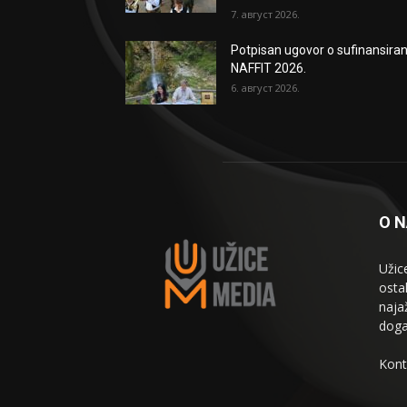
7. август 2026.
Potpisan ugovor o sufinansiran
NAFFIT 2026.
6. август 2026.
O 
Užic
osta
naja
doga
Kont