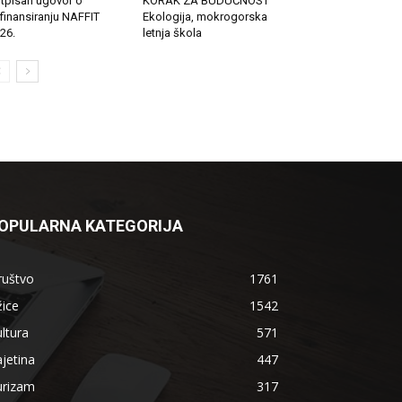
tpisan ugovor o
KORAK ZA BUDUĆNOST
finansiranju NAFFIT
Ekologija, mokrogorska
26.
letnja škola
OPULARNA KATEGORIJA
ruštvo
1761
ice
1542
ltura
571
jetina
447
urizam
317