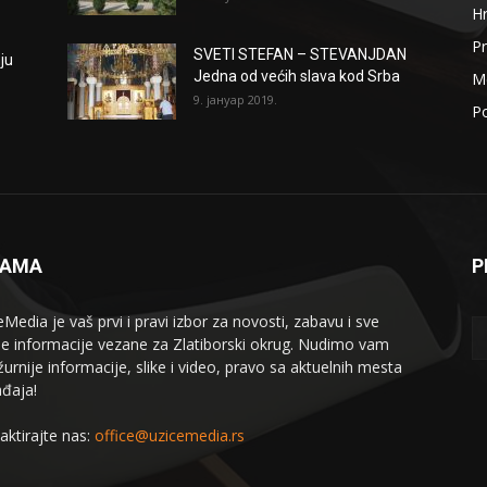
H
Pr
SVETI STEFAN – STEVANJDAN
ju
Jedna od većih slava kod Srba
Me
9. јануар 2019.
Po
NAMA
P
eMedia je vaš prvi i pravi izbor za novosti, zabavu i sve
le informacije vezane za Zlatiborski okrug. Nudimo vam
žurnije informacije, slike i video, pravo sa aktuelnih mesta
đaja!
aktirajte nas:
office@uzicemedia.rs