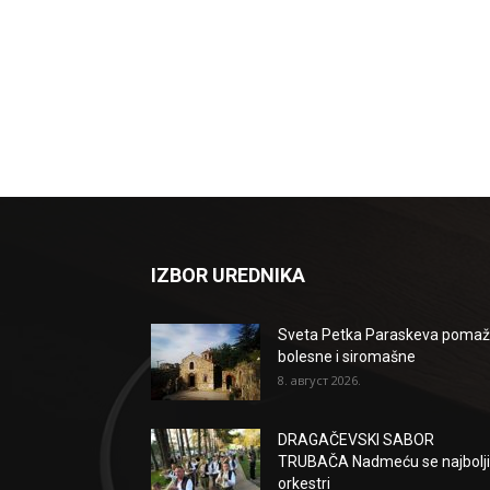
IZBOR UREDNIKA
Sveta Petka Paraskeva poma
bolesne i siromašne
8. август 2026.
DRAGAČEVSKI SABOR
TRUBAČA Nadmeću se najbolji
orkestri