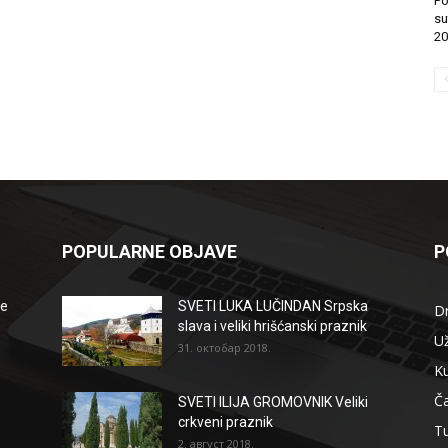
Po
su
20
POPULARNE OBJAVE
P
že
SVETI LUKA LUČINDAN Srpska
D
slava i veliki hrišćanski praznik
Už
31. октобар 2018.
Ku
Ča
SVETI ILIJA GROMOVNIK Veliki
crkveni praznik
T
2. август 2018.