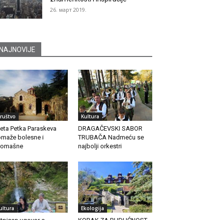
26. март 2019.
NAJNOVIJE
ruštvo
Kultura
eta Petka Paraskeva
DRAGAČEVSKI SABOR
maže bolesne i
TRUBAČA Nadmeću se
romašne
najbolji orkestri
ultura
Ekologija