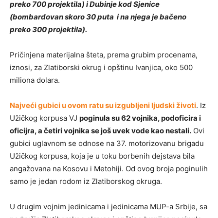
preko 700 projektila) i Dubinje kod Sjenice
(bombardovan skoro 30 puta i na njega je bačeno
preko 300 projektila).
Pričinjena materijalna šteta, prema grubim procenama,
iznosi, za Zlatiborski okrug i opštinu Ivanjica, oko 500
miliona dolara.
Najveći gubici u ovom ratu su izgubljeni ljudski životi
. Iz
Užičkog korpusa VJ
poginula su 62 vojnika, podoficira i
oficijra, a četiri vojnika se još uvek vode kao nestali.
Ovi
gubici uglavnom se odnose na 37. motorizovanu brigadu
Užičkog korpusa, koja je u toku borbenih dejstava bila
angažovana na Kosovu i Metohiji. Od ovog broja poginulih
samo je jedan rodom iz Zlatiborskog okruga.
U drugim vojnim jedinicama i jedinicama MUP-a Srbije, sa