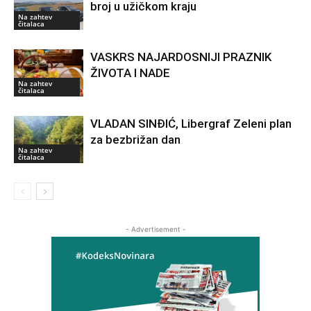
broj u užičkom kraju
Na zahtev
čitalaca
VASKRS NAJARDOSNIJI PRAZNIK
ŽIVOTA I NADE
Na zahtev
čitalaca
VLADAN SINĐIĆ, Libergraf Zeleni plan
za bezbrižan dan
Na zahtev
čitalaca
- Advertisement -