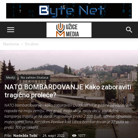
Naslovna
Društvo
Mediji
Na zahtev čitalaca
NATO BOMBARDOVANJE Kako zaboraviti
tragično proleće?
NATO bombardovanje - kako zaboraviti? Dvadeset tri je godine od vazdušnih
napada na moju zemlju, moj grad, moju ulicu, moju decu. Vazdušna
kampanja trajala je 78 dana. Poginulo je preko 2.500 ljudi, naneta ogromna
materijalna šteta. Aerodom Ponikve kod Užica bombardovan je 37 puta sa
preko 700 projektila.
Piše:
Nadežda Tošić
-
24. март 2022.
1077