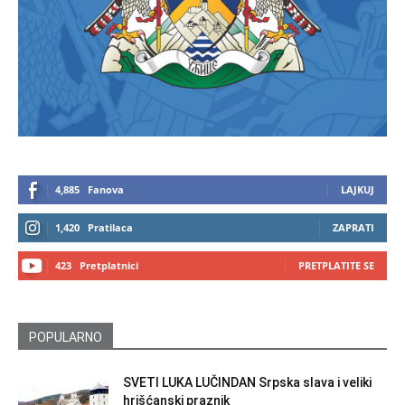
4,885
Fanova
LAJKUJ
1,420
Pratilaca
ZAPRATI
423
Pretplatnici
PRETPLATITE SE
POPULARNO
SVETI LUKA LUČINDAN Srpska slava i veliki
hrišćanski praznik