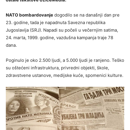
NATO bombardovanje
dogodilo se na današnji dan pre
23. godine, tada je napadnuta Savezna republika
Jugoslavija (SRJ). Napadi su počeli u večernjim satima,
24. marta, 1999. godine, vazdušna kampanja traje 78
dana.
Poginulo je oko 2.500 ljudi, a 5.000 ljudi je ranjeno. Teško
su oštećeni infrastruktura, privredni objekti, škole,
zdravstvene ustanove, medijske kuće, spomenici kulture.