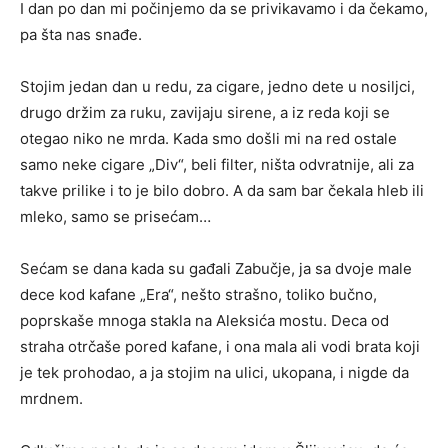
I dan po dan mi počinjemo da se privikavamo i da čekamo,
pa šta nas snađe.
Stojim jedan dan u redu, za cigare, jedno dete u nosiljci,
drugo držim za ruku, zavijaju sirene, a iz reda koji se
otegao niko ne mrda. Kada smo došli mi na red ostale
samo neke cigare „Div“, beli filter, ništa odvratnije, ali za
takve prilike i to je bilo dobro. A da sam bar čekala hleb ili
mleko, samo se prisećam…
Sećam se dana kada su gađali Zabučje, ja sa dvoje male
dece kod kafane „Era“, nešto strašno, toliko bučno,
poprskaše mnoga stakla na Aleksića mostu. Deca od
straha otrčaše pored kafane, i ona mala ali vodi brata koji
je tek prohodao, a ja stojim na ulici, ukopana, i nigde da
mrdnem.