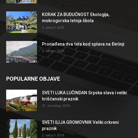
KORAK ZA BUDUĆNOST Ekologija,
mokrogorska letnja škola
5. август 2026.
Pronađena dva tela kod splava na Đetinji
4. август 2026.
POPULARNE OBJAVE
SVETI LUKA LUČINDAN Srpska slava i veliki
hrišćanski praznik
31. октобар 2018.
SVETI ILIJA GROMOVNIK Veliki crkveni
praznik
2. август 2018.