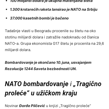
100 milijardi dolara je ukupna materijalna šteta
1.300 krstarećih raketa lansirao je NATO na Srbiju
37.000 kasetnih bombi je bačeno
Tadašnje vlasti u Beogradu procenile su štetu na oko
stotinu milijardi dolara i zatražile nadoknadu od članica
NATO-a. Grupa ekonomista G17 štetu je procenila na 29,6
milijardi dolara.
Bombardovanje je okončano 10. juna, usvajanjem
Rezolucije 1244 Saveta bezbednosti UN.
NATO bombardovanje
i
„Tragično
proleće“ u užičkom kraju
Novinar
Đorđe Pilčević
u knjizi „Tragično proleće“