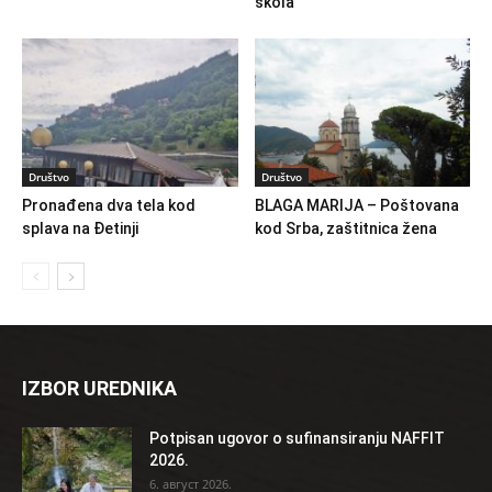
škola
Društvo
Društvo
Pronađena dva tela kod
BLAGA MARIJA – Poštovana
splava na Đetinji
kod Srba, zaštitnica žena
IZBOR UREDNIKA
Potpisan ugovor o sufinansiranju NAFFIT
2026.
6. август 2026.