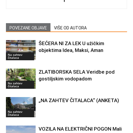
POVEZANE OBJAVE
VIŠE OD AUTORA
ŠEĆERA NI ZA LEK U užičkim
objektima Idea, Maksi, Aman
Na zahtev
čitalaca
ZLATIBORSKA SELA Veridbe pod
gostiljskim vodopadom
Na zahtev
čitalaca
„NA ZAHTEV ČITALACA“ (ANKETA)
Na zahtev
čitalaca
VOZILA NA ELEKTRIČNI POGON Mali