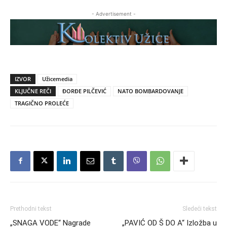
- Advertisement -
IZVOR
Užicemedia
KLJUČNE REČI
ĐORĐE PILČEVIĆ
NATO BOMBARDOVANJE
TRAGIČNO PROLEĆE
Prethodni tekst
Sledeći tekst
„SNAGA VODE“ Nagrade
„PAVIĆ OD Š DO A“ Izložba u