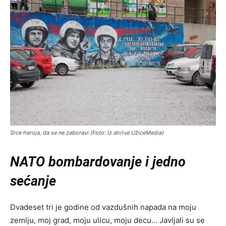
Srce heroja, da se ne zaboravi (Foto: Iz ahrive UžiceMedia)
NATO bombardovanje
i
jedno
sećanje
Dvadeset tri je godine od vazdušnih napada na moju
zemlju, moj grad, moju ulicu, moju decu… Javljali su se