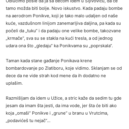
Odlučimo posle da ja sa decom idem u Šljivovicu, da će
tamo možda biti bolje. Novo iskustvo. Kada padaju bombe
na aerodrom Ponikve, koji je tako malo udaljen od naše
kuće, vazdušnom linijom zanemarljiva daljina, pa kada su
počeli da „tuku“ i da padaju one velike bombe, takozvane
„krmače“, sva su se stakla na kući tresla, a od jednog
udara ona što „gledaju“ ka Ponikvama su „poprskala“.
Taman kada stane gađanje Ponikava krene
bombardovanje po Zlatiboru, koje vidimo. Sklanjam se od
dece da ne vide strah kod mene da ih dodatno ne
uplašim.
Razmišljam da idem u Užice, a stric kaže da sedim tu gde
jesam da imam šta jesti, da ima vode, jer šta će biti ako
koja „omaši“ Ponikve i „grune“ u branu u Vrutcima,
„podavićeš tu nejač“…