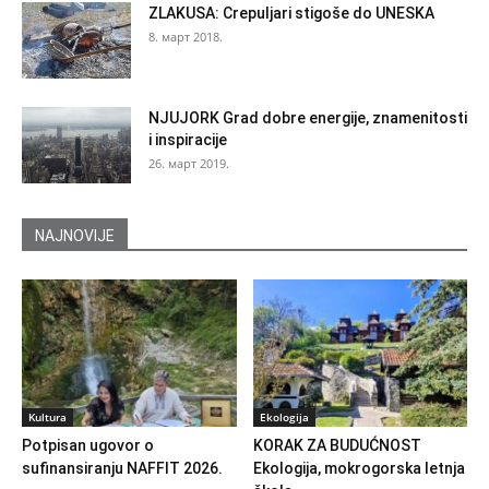
ZLAKUSA: Crepuljari stigoše do UNESKA
8. март 2018.
NJUJORK Grad dobre energije, znamenitosti
i inspiracije
26. март 2019.
NAJNOVIJE
Kultura
Ekologija
Potpisan ugovor o
KORAK ZA BUDUĆNOST
sufinansiranju NAFFIT 2026.
Ekologija, mokrogorska letnja