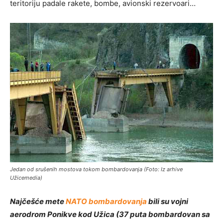
teritoriju padale rakete, bombe, avionski rezervoari…
Jedan od srušenih mostova tokom bombardovanja (Foto: Iz arhive
Užicemedia)
Najčešće mete
NATO bombardovanja
bili su vojni
aerodrom Ponikve kod Užica (37 puta bombardovan sa