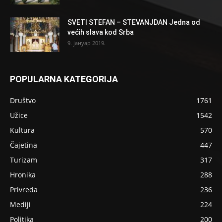
SVETI STEFAN – STEVANJDAN Jedna od
većih slava kod Srba
9. јануар 2019.
POPULARNA KATEGORIJA
Društvo
1761
Užice
1542
Kultura
570
Čajetina
447
Turizam
317
Hronika
288
Privreda
236
Mediji
224
Politika
200