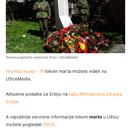
Pomen poginulim vojnicima (Foto: UžiceMedia)
Hroniku kovid – 19
tokom marta možete videti na
UžiceMedia.
Aktuelne podatke za Srbiju na
sajtu Ministarstva zdravlja
Srbije
.
A najvažnije servisne informacije tokom
marta
u Užicu
možete pogledati
OVDE
.