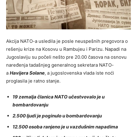
Akcija NATO-a usledila je posle neuspešnih pregovora o
rešenju krize na Kosovu u Rambujeu i Parizu. Napadi na
Jugoslaviju su počeli nešto pre 20.00 časova na osnovu
naređenja tadašnjeg generalnog sekretara NATO-
a
Havijera Solane
, a jugoslovenska vlada iste noći
proglasila je ratno stanje.
19 zemalja članica NATO učestvovalo je u
bombardovanju
2.500 ljudi je poginulo u bombardovanju
12.500 osoba ranjeno je u vazdušnim napadima