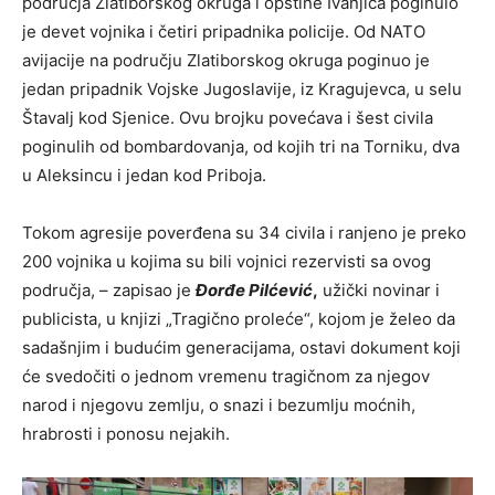
područja Zlatiborskog okruga i opštine Ivanjica poginulo
je devet vojnika i četiri pripadnika policije. Od NATO
avijacije na području Zlatiborskog okruga poginuo je
jedan pripadnik Vojske Jugoslavije, iz Kragujevca, u selu
Štavalj kod Sjenice. Ovu brojku povećava i šest civila
poginulih od bombardovanja, od kojih tri na Torniku, dva
u Aleksincu i jedan kod Priboja.
Tokom agresije poverđena su 34 civila i ranjeno je preko
200 vojnika u kojima su bili vojnici rezervisti sa ovog
područja, – zapisao je
Đorđe Pilćević
,
užički novinar i
publicista, u knjizi „Tragično proleće“, kojom je želeo da
sadašnjim i budućim generacijama, ostavi dokument koji
će svedočiti o jednom vremenu tragičnom za njegov
narod i njegovu zemlju, o snazi i bezumlju moćnih,
hrabrosti i ponosu nejakih.