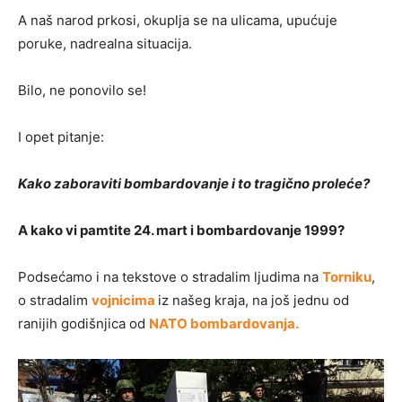
A naš narod prkosi, okuplja se na ulicama, upućuje
poruke, nadrealna situacija.
Bilo, ne ponovilo se!
I opet pitanje:
Kako zaboraviti bombardovanje i to tragično proleće?
A kako vi pamtite 24. mart i bombardovanje 1999?
Podsećamo i na tekstove o stradalim ljudima na
Torniku
,
o stradalim
vojnicima
iz našeg kraja, na još jednu od
ranijih godišnjica od
NATO bombardovanja.