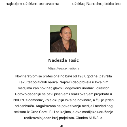
najboljim užičkim osnovcima
užičkoj Narodnoj biblioteci
Nadežda Tošić
https://uzicemedia.rs
Novinarstvom se profesionalno bavi od 1987. godine. Završila
Fakultet političkih nauka. Najveći deo provela u lokalnim
medijima kao novinar, glavni i odgovorni urednik i direktor.
Gotovo deceniju se bavi pisanjem i realizovanjem projekata u
NVO "Užicemedia", koja okuplja lokalne novinare, a čiji je jedan
od osnivača. Angažovana na povezivanju medija i nevladinog
sektora iz Crne Gore i BIH sa kojima je ovo medijsko udruženje
realizovalo jedan broj projekata. Članica NUNS-a.