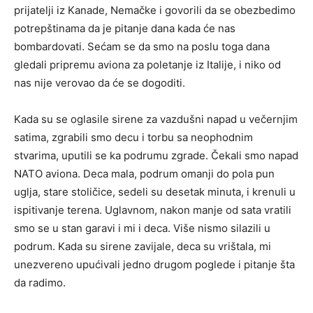
prijatelji iz Kanade, Nemačke i govorili da se obezbedimo
potrepštinama da je pitanje dana kada će nas
bombardovati. Sećam se da smo na poslu toga dana
gledali pripremu aviona za poletanje iz Italije, i niko od
nas nije verovao da će se dogoditi.
Kada su se oglasile sirene za vazdušni napad u večernjim
satima, zgrabili smo decu i torbu sa neophodnim
stvarima, uputili se ka podrumu zgrade. Čekali smo napad
NATO aviona. Deca mala, podrum omanji do pola pun
uglja, stare stoličice, sedeli su desetak minuta, i krenuli u
ispitivanje terena. Uglavnom, nakon manje od sata vratili
smo se u stan garavi i mi i deca. Više nismo silazili u
podrum. Kada su sirene zavijale, deca su vrištala, mi
unezvereno upućivali jedno drugom poglede i pitanje šta
da radimo.