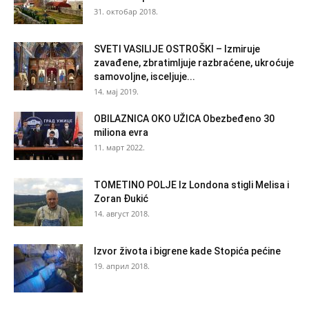
31. октобар 2018.
SVETI VASILIJE OSTROŠKI – Izmiruje
zavađene, zbratimljuje razbraćene, ukroćuje
samovoljne, isceljuje...
14. мај 2019.
OBILAZNICA OKO UŽICA Obezbeđeno 30
miliona evra
11. март 2022.
TOMETINO POLJE Iz Londona stigli Melisa i
Zoran Đukić
14. август 2018.
Izvor života i bigrene kade Stopića pećine
19. април 2018.