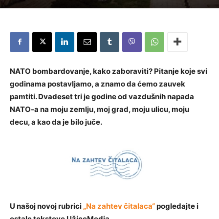
NATO bombardovanje, kako zaboraviti? Pitanje koje svi
godinama postavljamo, a znamo da ćemo zauvek
pamtiti. Dvadeset tri je godine od vazdušnih napada
NATO-a na moju zemlju, moj grad, moju ulicu, moju
decu, a kao da je bilo juče.
U našoj novoj rubrici
„Na zahtev čitalaca“
pogledajte i
ostale tekstove UžiceMedia.