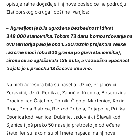
opisuje ratne događaje i njihove posledice na području
Zlatiborskog okruga i opštine Ivanjica:
–
Agresijom je bila ugrožena bezbednost i život
348.000 stanovnika. Tokom 78 dana bombardovanja na
ovu teritoriju palo je oko 1.500 raznih projektila velike
razorne moći (oko 800 grama po glavi stanovnika),
sirene su se oglašavala 135 puta, a vazdušna opasnost
trajala je u proseku 18 časova dnevno.
Na meti agresora bila su naselja: Užice, Prijanovići,
Zdravčići, Uzići, Ponikve, Zabučje, Kremna, Beserovina,
Gradina kod Čajetine, Tornik, Čigota, Murtenica, Kokin
Brod, Donja Bistrica, Bić kod Priboja, Prijepolje, Prilike i
Osonica kod Ivanjice, Dubinje, Jadovnik i Štavalj kod
Sjenice i još preko 50 naselja pretrpelo je određene
štete, jer su iako nisu bili mete napada, na njihovu