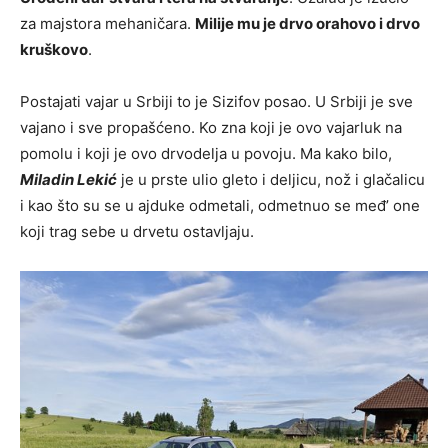
za majstora mehaničara.
Milije mu je drvo orahovo i drvo
kruškovo
.
Postajati vajar u Srbiji to je Sizifov posao. U Srbiji je sve
vajano i sve propašćeno. Ko zna koji je ovo vajarluk na
pomolu i koji je ovo drvodelja u povoju. Ma kako bilo,
Miladin Lekić
je u prste ulio gleto i deljicu, nož i glačalicu
i kao što su se u ajduke odmetali, odmetnuo se međ’ one
koji trag sebe u drvetu ostavljaju.