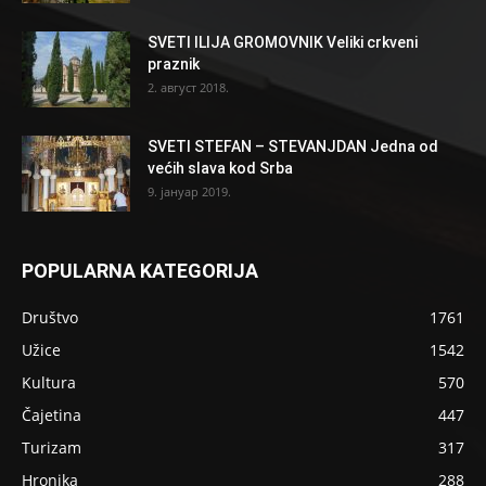
SVETI ILIJA GROMOVNIK Veliki crkveni
praznik
2. август 2018.
SVETI STEFAN – STEVANJDAN Jedna od
većih slava kod Srba
9. јануар 2019.
POPULARNA KATEGORIJA
Društvo
1761
Užice
1542
Kultura
570
Čajetina
447
Turizam
317
Hronika
288