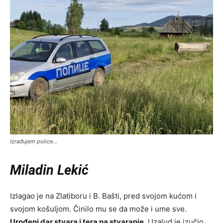
Izrađujem police…
Miladin Lekić
Izlagao je na Zlatiboru i B. Bašti, pred svojom kućom i
svojom košuljom. Činilo mu se da može i ume sve.
Urođeni dar stvara i tera na stvaranje
. Uzalud je izučio