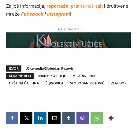
Za još informacija,
reportaža
,
pratite naš sajt
i društvene
mreže
Facebook
i
Instagram
!
- Advertisement -
IZVOR
Užicemedia/Slobodan Ristović
KLJUČNE REČI
BRANEŠKO POLJE
MILADIN LEKIĆ
OPŠTINA ČAJETINA
ŠLJIVOVICA
SLOBODAN RISTOVIĆ
ZLATIBOR