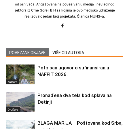
od osnivača. Angažovana na povezivanju medija i nevladinog
sektora iz Crne Gore i BIH sa kojima je ovo medijsko udruženje
realizovalo jedan broj projekata. Članica NUNS-a.
POVEZANE OBJAVE
VIŠE OD AUTORA
Potpisan ugovor o sufinansiranju
NAFFIT 2026.
Kultura
Pronađena dva tela kod splava na
Đetinji
Društvo
BLAGA MARIJA – Poštovana kod Srba,