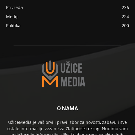
Privreda
236
Mediji
224
Politika
200
O NAMA
UžiceMedia je vaš prvi i pravi izbor za novosti, zabavu i sve
ostale informacije vezane za Zlatiborski okrug. Nudimo vam
najažurnije informacije, slike i video, pravo sa aktuelnih