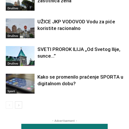
zaštitnica žena
Društvo
UŽICE JKP VODOVOD Vodu za piće
koristite racionalno
Društvo
SVETI PROROK ILIJA „Od Svetog Ilije,
sunce…”
Društvo
Kako se promenilo praćenje SPORTA u
digitalnom dobu?
Sport
- Advertisement -