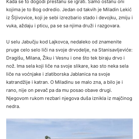
Kada se to dogodi prestanu se igrati. Samo ostanu oni
kojima je to Bog odredio. Jedan od takvih je Miladin Lekić
iz Šljivovice, koji je sebi izrezbario stado i devojku, zmiju i
vuka, aždaju i pticu, pa se sa njima druži i razgovara.
U selu Jabučju kod Lajkovca, nedaleko od znamenite
pruge celo selo liči na svoje drvodelje, na Stanisavljeviće:
Dragišu, Milana, Žiku i Vesnu i one što tek biraju drvo i
nož. Ima sela koji liče na svoje slikare, kao sto neka sela
liče na voćnjake i zlatiborska Jablanica na svoje
katrandžije i katran. O Miladinu se malo zna, a bilo je i
rano, nije on pevač pa da mu posao obave drugi.
Njegovom rukom rezbari njegova duša iznikla iz majčinog
nedra.