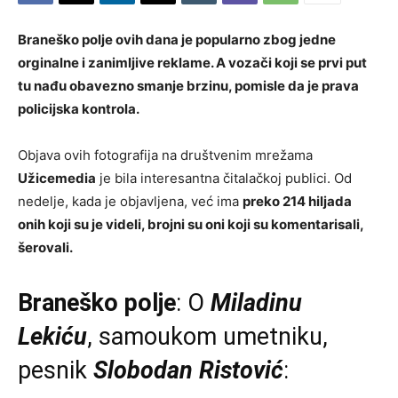
Braneško polje ovih dana je popularno zbog jedne
orginalne i zanimljive reklame. A vozači koji se prvi put
tu nađu obavezno smanje brzinu, pomisle da je prava
policijska kontrola.
Objava ovih fotografija na društvenim mrežama
Užicemedia
je bila interesantna čitalačkoj publici. Od
nedelje, kada je objavljena, već ima
preko 214 hiljada
onih koji su je videli, brojni su oni koji su komentarisali,
šerovali.
Braneško polje
: O
Miladinu
Lekiću
, samoukom umetniku,
pesnik
Slobodan Ristović
: