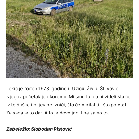
Lekić je rođen 1978. godine u Užicu. Živi u Šljivovici.
Njegov početak je okorenio. Mi smo tu, da bi videli šta će
iz te šuške i piljevine iznići, šta će okrilatiti i šta poleteti.
Za sada je to dar. A to je dovoljno. I ne samo to…
Zabeležio: Slobodan Ristović