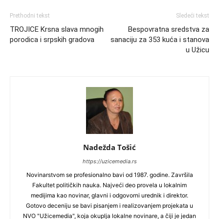
Prethodni tekst
Sledeći tekst
TROJICE Krsna slava mnogih
Bespovratna sredstva za
porodica i srpskih gradova
sanaciju za 353 kuća i stanova
u Užicu
Nadežda Tošić
https://uzicemedia.rs
Novinarstvom se profesionalno bavi od 1987. godine. Završila
Fakultet političkih nauka. Najveći deo provela u lokalnim
medijima kao novinar, glavni i odgovorni urednik i direktor.
Gotovo deceniju se bavi pisanjem i realizovanjem projekata u
NVO "Užicemedia", koja okuplja lokalne novinare, a čiji je jedan