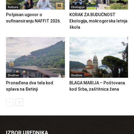
Kultura
Ekologija
Potpisan ugovor o
KORAK ZA BUDUĆNOST
sufinansiranju NAFFIT 2026.
Ekologija, mokrogorska letnja
škola
Društvo
Društvo
Pronađena dva tela kod
BLAGA MARIJA – Poštovana
splava na Đetinji
kod Srba, zaštitnica žena
IZBOR UREDNIKA