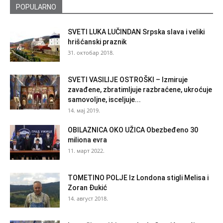
POPULARNO
SVETI LUKA LUČINDAN Srpska slava i veliki
hrišćanski praznik
31. октобар 2018.
SVETI VASILIJE OSTROŠKI – Izmiruje
zavađene, zbratimljuje razbraćene, ukroćuje
samovoljne, isceljuje...
14. мај 2019.
OBILAZNICA OKO UŽICA Obezbeđeno 30
miliona evra
11. март 2022.
TOMETINO POLJE Iz Londona stigli Melisa i
Zoran Đukić
14. август 2018.