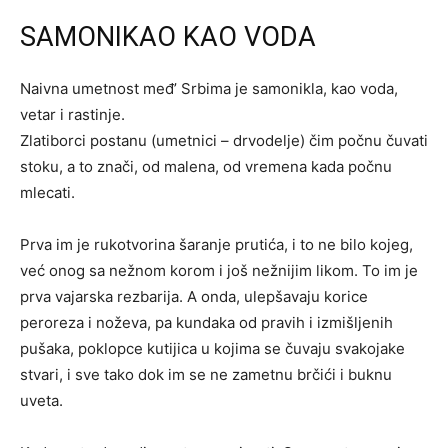
SAMONIKAO KAO VODA
Naivna umetnost međ’ Srbima je samonikla, kao voda,
vetar i rastinje.
Zlatiborci postanu (umetnici – drvodelje) čim počnu čuvati
stoku, a to znači, od malena, od vremena kada počnu
mlecati.
Prva im je rukotvorina šaranje prutića, i to ne bilo kojeg,
već onog sa nežnom korom i još nežnijim likom. To im je
prva vajarska rezbarija. A onda, ulepšavaju korice
peroreza i noževa, pa kundaka od pravih i izmišljenih
pušaka, poklopce kutijica u kojima se čuvaju svakojake
stvari, i sve tako dok im se ne zametnu brčići i buknu
uveta.