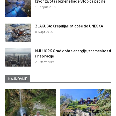
Izvor života i bigrene kade Stopića pećine
19. април 2018.
ZLAKUSA: Crepuljari stigoše do UNESKA
8. март 2018.
NJUJORK Grad dobre energije, znamenitosti
i inspiracije
26. март 2019.
NAJNOVIJE