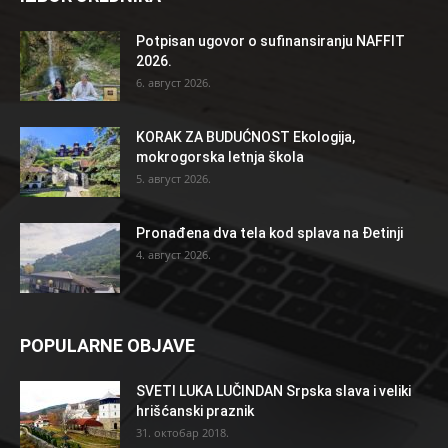
Potpisan ugovor o sufinansiranju NAFFIT
2026.
6. август 2026.
KORAK ZA BUDUĆNOST Ekologija,
mokrogorska letnja škola
5. август 2026.
Pronađena dva tela kod splava na Đetinji
4. август 2026.
POPULARNE OBJAVE
SVETI LUKA LUČINDAN Srpska slava i veliki
hrišćanski praznik
31. октобар 2018.