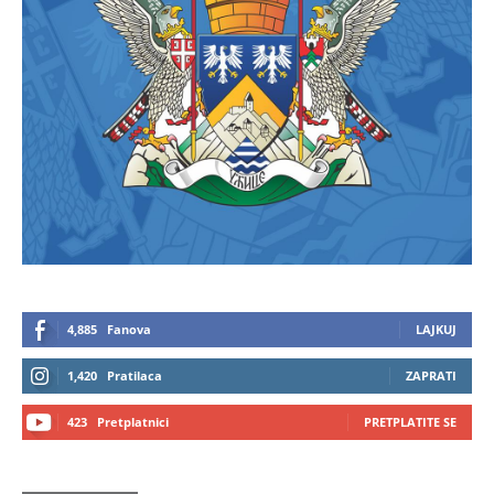
4,885
Fanova
LAJKUJ
1,420
Pratilaca
ZAPRATI
423
Pretplatnici
PRETPLATITE SE