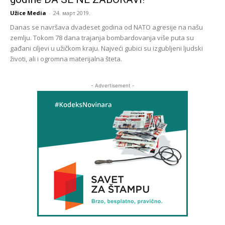
Užice Media
-
24. март 2019.
Danas se navršava dvadeset godina od NATO agresije na našu
zemlju. Tokom 78 dana trajanja bombardovanja više puta su
gađani ciljevi u užičkom kraju. Najveći gubici su izgubljeni ljudski
životi, ali i ogromna materijalna šteta.
- Advertisement -