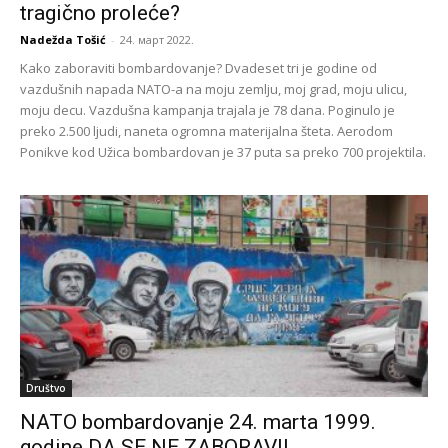
tragično proleće?
Nadežda Tošić
-
24. март 2022.
Kako zaboraviti bombardovanje? Dvadeset tri je godine od
vazdušnih napada NATO-a na moju zemlju, moj grad, moju ulicu,
moju decu. Vazdušna kampanja trajala je 78 dana. Poginulo je
preko 2.500 ljudi, naneta ogromna materijalna šteta. Aerodom
Ponikve kod Užica bombardovan je 37 puta sa preko 700 projektila.
Društvo
NATO bombardovanje 24. marta 1999.
godine DA SE NE ZABORAVI!