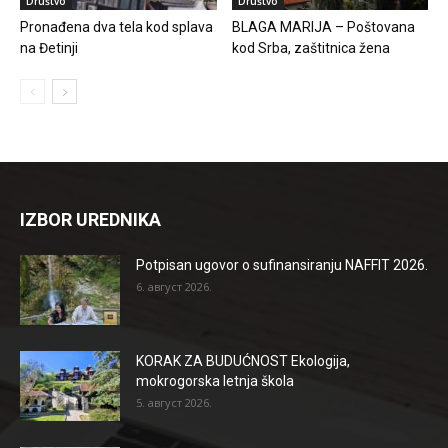
Društvo
Društvo
Pronađena dva tela kod splava
BLAGA MARIJA – Poštovana
na Đetinji
kod Srba, zaštitnica žena
IZBOR UREDNIKA
Potpisan ugovor o sufinansiranju NAFFIT 2026.
6. август 2026.
KORAK ZA BUDUĆNOST Ekologija,
mokrogorska letnja škola
5. август 2026.