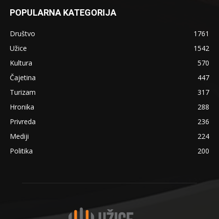
POPULARNA KATEGORIJA
Društvo
1761
Užice
1542
Kultura
570
Čajetina
447
Turizam
317
Hronika
288
Privreda
236
Mediji
224
Politika
200