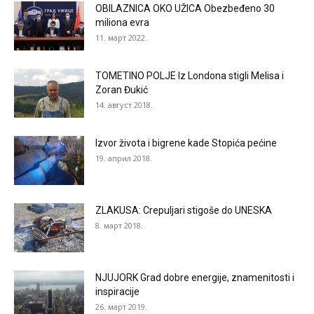
OBILAZNICA OKO UŽICA Obezbeđeno 30
miliona evra
11. март 2022.
TOMETINO POLJE Iz Londona stigli Melisa i
Zoran Đukić
14. август 2018.
Izvor života i bigrene kade Stopića pećine
19. април 2018.
ZLAKUSA: Crepuljari stigoše do UNESKA
8. март 2018.
NJUJORK Grad dobre energije, znamenitosti i
inspiracije
26. март 2019.