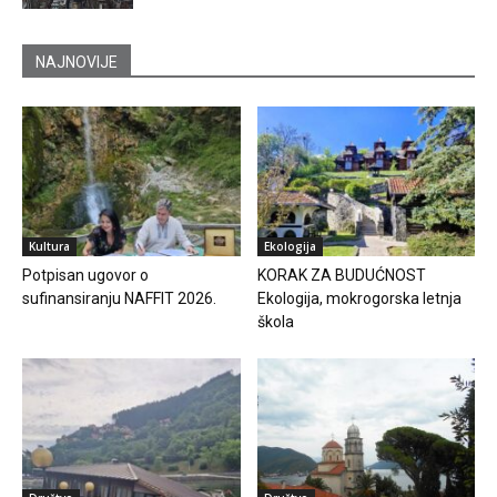
NAJNOVIJE
Kultura
Ekologija
Potpisan ugovor o
KORAK ZA BUDUĆNOST
sufinansiranju NAFFIT 2026.
Ekologija, mokrogorska letnja
škola