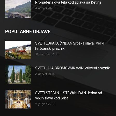
Pronađena dva tela kod splava na Đetinji
4. август 2026.
POPULARNE OBJAVE
SVETI LUKA LUČINDAN Srpska slava i veliki
hrišćanski praznik
31. октобар 2018.
SVETI ILIJA GROMOVNIK Veliki crkveni praznik
2. август 2018.
SVETI STEFAN – STEVANJDAN Jedna od
većih slava kod Srba
9. јануар 2019.