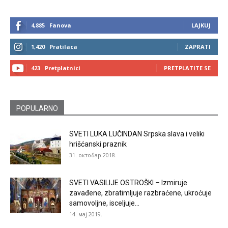
4,885
Fanova
LAJKUJ
1,420
Pratilaca
ZAPRATI
423
Pretplatnici
PRETPLATITE SE
POPULARNO
SVETI LUKA LUČINDAN Srpska slava i veliki
hrišćanski praznik
31. октобар 2018.
SVETI VASILIJE OSTROŠKI – Izmiruje
zavađene, zbratimljuje razbraćene, ukroćuje
samovoljne, isceljuje...
14. мај 2019.