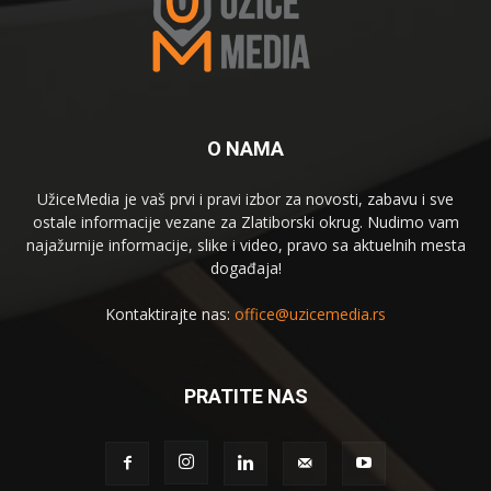
O NAMA
UžiceMedia je vaš prvi i pravi izbor za novosti, zabavu i sve
ostale informacije vezane za Zlatiborski okrug. Nudimo vam
najažurnije informacije, slike i video, pravo sa aktuelnih mesta
događaja!
Kontaktirajte nas:
office@uzicemedia.rs
PRATITE NAS