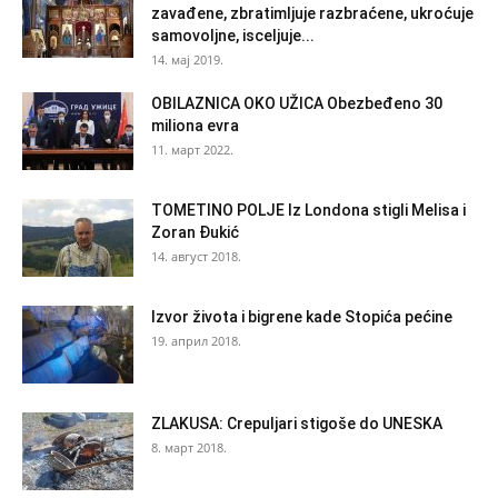
zavađene, zbratimljuje razbraćene, ukroćuje
samovoljne, isceljuje...
14. мај 2019.
OBILAZNICA OKO UŽICA Obezbeđeno 30
miliona evra
11. март 2022.
TOMETINO POLJE Iz Londona stigli Melisa i
Zoran Đukić
14. август 2018.
Izvor života i bigrene kade Stopića pećine
19. април 2018.
ZLAKUSA: Crepuljari stigoše do UNESKA
8. март 2018.