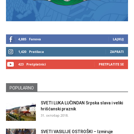
4,885
Fanova
LAJKUJ
1,420
Pratilaca
ZAPRATI
423
Pretplatnici
PRETPLATITE SE
POPULARNO
SVETI LUKA LUČINDAN Srpska slava i veliki
hrišćanski praznik
31. октобар 2018.
SVETI VASILIJE OSTROŠKI – Izmiruje