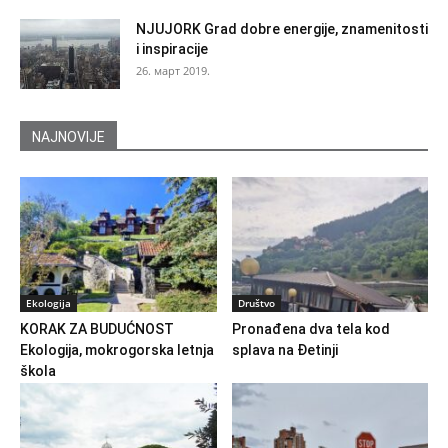
NJUJORK Grad dobre energije, znamenitosti
i inspiracije
26. март 2019.
NAJNOVIJE
Ekologija
Društvo
KORAK ZA BUDUĆNOST
Pronađena dva tela kod
Ekologija, mokrogorska letnja
splava na Đetinji
škola