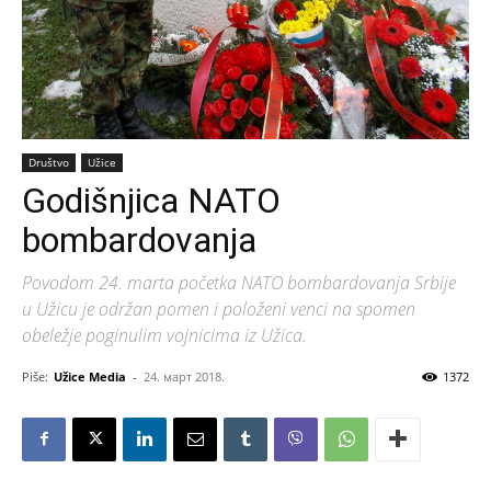
Društvo
Užice
Godišnjica NATO
bombardovanja
Povodom 24. marta početka NATO bombardovanja Srbije
u Užicu je održan pomen i položeni venci na spomen
obeležje poginulim vojnicima iz Užica.
Piše:
Užice Media
-
24. март 2018.
1372