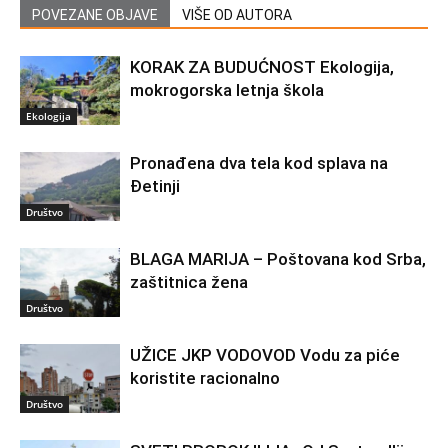
POVEZANE OBJAVE
VIŠE OD AUTORA
KORAK ZA BUDUĆNOST Ekologija,
mokrogorska letnja škola
Ekologija
Pronađena dva tela kod splava na
Đetinji
Društvo
BLAGA MARIJA – Poštovana kod Srba,
zaštitnica žena
Društvo
UŽICE JKP VODOVOD Vodu za piće
koristite racionalno
Društvo