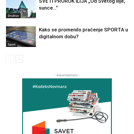
SVETI PROROK ILIJA „Od Svetog Ilije,
sunce…”
Društvo
Kako se promenilo praćenje SPORTA u
digitalnom dobu?
Sport
- Advertisement -