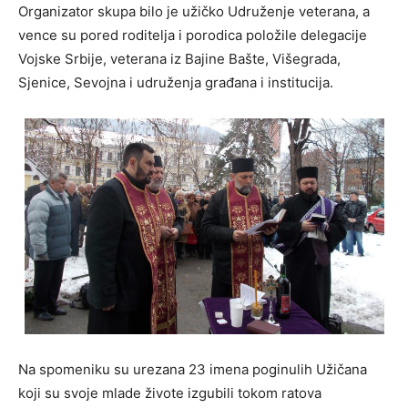
Organizator skupa bilo je užičko Udruženje veterana, a
vence su pored roditelja i porodica položile delegacije
Vojske Srbije, veterana iz Bajine Bašte, Višegrada,
Sjenice, Sevojna i udruženja građana i institucija.
Na spomeniku su urezana 23 imena poginulih Užičana
koji su svoje mlade živote izgubili tokom ratova