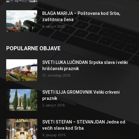
BLAGA MARIJA – Poštovana kod Srba,
zaštitnica žena
4. август 2026.
POPULARNE OBJAVE
SVETI LUKA LUČINDAN Srpska slava i veliki
hrišćanski praznik
31. октобар 2018.
SVETI ILIJA GROMOVNIK Veliki crkveni
praznik
2. август 2018.
SVETI STEFAN – STEVANJDAN Jedna od
većih slava kod Srba
9. јануар 2019.