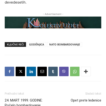
devedesetih.
- Advertisement -
KLJUČNE REČI
GODIŠNJICA
NATO BOMBARDOVANJE
Prethodni tekst
Sledeći tekst
24. MART 1999. GODINE:
Opet prete ledenice
Počelo bombardovanje