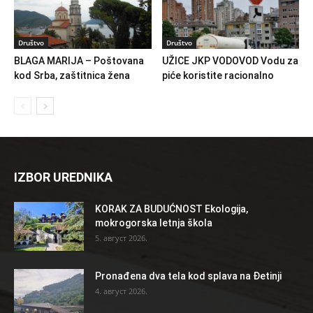
Društvo
Društvo
BLAGA MARIJA – Poštovana
UŽICE JKP VODOVOD Vodu za
kod Srba, zaštitnica žena
piće koristite racionalno
IZBOR UREDNIKA
KORAK ZA BUDUĆNOST Ekologija,
mokrogorska letnja škola
5. август 2026.
Pronađena dva tela kod splava na Đetinji
4. август 2026.