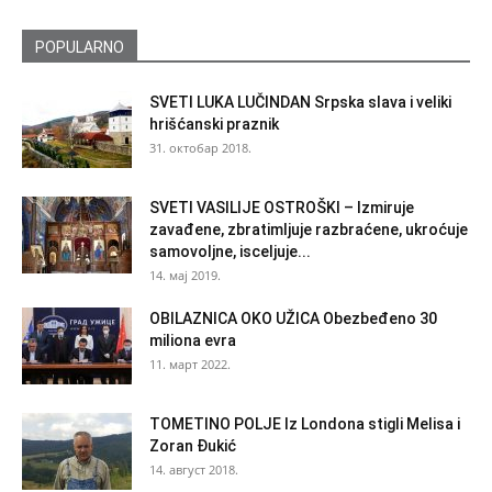
POPULARNO
SVETI LUKA LUČINDAN Srpska slava i veliki
hrišćanski praznik
31. октобар 2018.
SVETI VASILIJE OSTROŠKI – Izmiruje
zavađene, zbratimljuje razbraćene, ukroćuje
samovoljne, isceljuje...
14. мај 2019.
OBILAZNICA OKO UŽICA Obezbeđeno 30
miliona evra
11. март 2022.
TOMETINO POLJE Iz Londona stigli Melisa i
Zoran Đukić
14. август 2018.