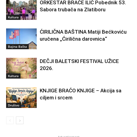
ORKESTAR BRAĆE ILIĆ Pobednik 53.
Sabora trubača na Zlatiboru
Kultura
ĆIRILIČNA BAŠTINA Matiji Bećkoviću
uručena „Ćirilična darovnica“
Bajina Bašta
DEČJI BALETSKI FESTIVAL UŽICE
2026.
Kultura
KNJIGE BRAĆO KNJIGE – Akcija sa
ciljem i srcem
Društvo
- Advertisement -