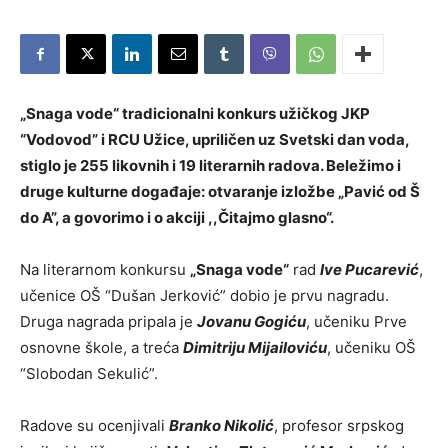
„Snaga vode“ tradicionalni konkurs užičkog JKP
“Vodovod” i RCU Užice, upriličen uz Svetski dan voda,
stiglo je 255 likovnih i 19 literarnih radova. Beležimo i
druge kulturne događaje: otvaranje izložbe „Pavić od Š
do A”, a govorimo i o akciji ,,Čitajmo glasno“.
Na literarnom konkursu
„Snaga vode“
rad
Ive Pucarević
,
učenice OŠ “Dušan Jerković” dobio je prvu nagradu.
Druga nagrada pripala je
Jovanu Gogiću
, učeniku Prve
osnovne škole, a treća
Dimitriju Mijailoviću
, učeniku OŠ
“Slobodan Sekulić”.
Radove su ocenjivali
Branko Nikolić
, profesor srpskog