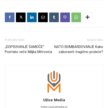
Prethodni tekst
Sledeći tekst
„DOPISIVANJE SAMOĆE“
NATO BOMBARDOVANJE Kako
Poetsko veče Miljka Mitrovića
zaboraviti tragično proleće?
Užice Media
https://uzicemedia.rs