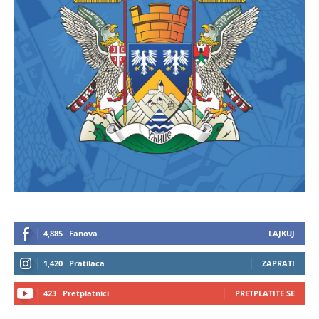
4,885
Fanova
LAJKUJ
1,420
Pratilaca
ZAPRATI
423
Pretplatnici
PRETPLATITE SE