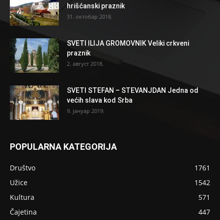
hrišćanski praznik
31. октобар 2018.
SVETI ILIJA GROMOVNIK Veliki crkveni
praznik
2. август 2018.
SVETI STEFAN – STEVANJDAN Jedna od
većih slava kod Srba
9. јануар 2019.
POPULARNA KATEGORIJA
Društvo
1761
Užice
1542
Kultura
571
Čajetina
447