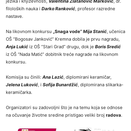
jezika i književnosti,
Valentina Zlatanović Marković
, dr.
filoloških nauka i
Darko Ranković
, profesor razredne
nastave.
Na likovnom konkursu
„Snaga vode“
Mija Stanić
, učenica
OŠ “Bogosav Janković” Kremna dobila je prvu nagradu,
Anja Lukić
iz OŠ “Stari Grad” drugu, dok je
Boris Sredić
iz OŠ “Nada Matić” dobitnik treće nagrade na likovnom
konkursu.
Komisija su činili:
Ana Lazić
, diplomirani keramičar,
Jelena Luković
, i
Sofija Bunardžić
, diplomirana slikarka-
keramičarka.
Organizatori su zadovoljni što je na temu koja se odnose
na očuvanje životne sredine pristigao veliki broj
radova
.