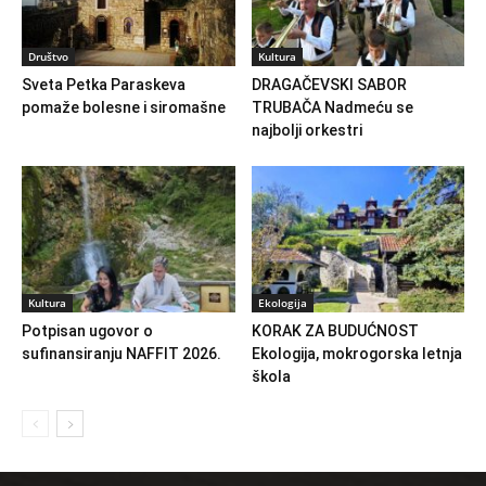
Društvo
Kultura
Sveta Petka Paraskeva
DRAGAČEVSKI SABOR
pomaže bolesne i siromašne
TRUBAČA Nadmeću se
najbolji orkestri
Kultura
Ekologija
Potpisan ugovor o
KORAK ZA BUDUĆNOST
sufinansiranju NAFFIT 2026.
Ekologija, mokrogorska letnja
škola