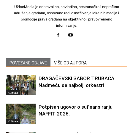
UžiceMedia je dobrovoljno, nevladino, nestranačko i neprofitno
udruženje građana, osnovano radi osnaživanja lokalnih medija i
promocije prava građana na objektivno i pravovremeno
informisanje.
POVEZANE OBJAVE
VIŠE OD AUTORA
DRAGAČEVSKI SABOR TRUBAČA
Nadmeću se najbolji orkestri
Kultura
Potpisan ugovor o sufinansiranju
NAFFIT 2026.
Kultura