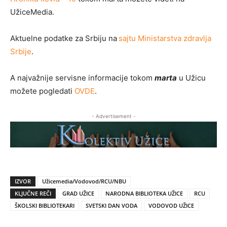
UžiceMedia.
Aktuelne podatke za Srbiju na
sajtu Ministarstva zdravlja
Srbije
.
A najvažnije servisne informacije tokom
marta
u Užicu
možete pogledati
OVDE
.
- Advertisement -
IZVOR
Užicemedia/Vodovod/RCU/NBU
KLJUČNE REČI
GRAD UŽICE
NARODNA BIBLIOTEKA UŽICE
RCU
ŠKOLSKI BIBLIOTEKARI
SVETSKI DAN VODA
VODOVOD UŽICE