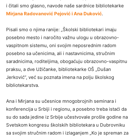
i čitali smo glasno, navode naše sardnice bibliotekarke
Mirjana Radovanović Pejović i Ana Duković
.
Pisali smo o njima ranije: „Školski bibliotekari imaju
posebno mesto i naročito važnu ulogu u obrazovno-
vaspitnom sistemu, oni svojim neposrednim radom
posebno sa učenicima, ali i nastavnicima, stručnim
saradnicima, roditeljima, obogaćuju obrazovno-vaspitnu
praksu, a dve Užičanke, bibliotekarke OŠ „Dušan
Jerković“, već su poznata imena na polju školskog
bibliotekarstva.
Ana i Mirjana su učesnice mnogobrojnih seminara i
konferencija u Srbiji i regionu, a posebno treba istaći da
su do sada jedine iz Srbije učestvovale prošle godine na
Svetskom kongresu školskih bibliotekara u Dubrovniku
sa svojim stručnim radom i izlaganjem „Ko je spreman za