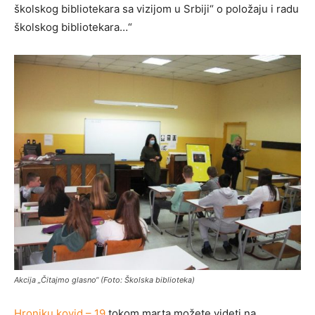
školskog bibliotekara sa vizijom u Srbiji“ o položaju i radu
školskog bibliotekara…“
Akcija „Čitajmo glasno“ (Foto: Školska biblioteka)
Hroniku kovid – 19
tokom marta možete videti na