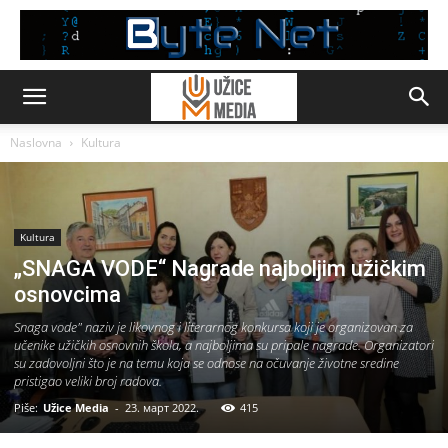
Naslovna
Kultura
Kultura
„SNAGA VODE“ Nagrade najboljim užičkim
osnovcima
Snaga vode" naziv je likovnog i literarnog konkursa koji je organizovan za
učenike užičkih osnovnih škola, a najboljima su pripale nagrade. Organizatori
su zadovoljni što je na temu koja se odnose na očuvanje životne sredine
pristigao veliki broj radova.
Piše:
Užice Media
-
23. март 2022.
415