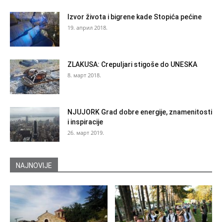
Izvor života i bigrene kade Stopića pećine
19. април 2018.
ZLAKUSA: Crepuljari stigoše do UNESKA
8. март 2018.
NJUJORK Grad dobre energije, znamenitosti
i inspiracije
26. март 2019.
NAJNOVIJE