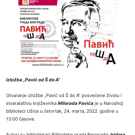
Izložba „Pavić od Š do A”
Otvaranje izložbe „Pavić od Š do A” posvećene životu i
stvaralaštvu književnika
Milorada Pavića
je u Narodnoj
biblioteci Užice u četvrtak, 24. marta, 2022. godine u
13:00 časova.
Autori su bibliotekari Biblioteke grada Beograda:
Isidora