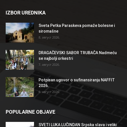
IZBOR UREDNIKA
Sveta Petka Paraskeva pomaže bolesne i
siromašne
8. август 2026.
DRAGAČEVSKI SABOR TRUBAČA Nadmeću
se najbolji orkestri
7. август 2026.
Potpisan ugovor o sufinansiranju NAFFIT
2026.
6. август 2026.
POPULARNE OBJAVE
SVETI LUKA LUČINDAN Srpska slava i veliki