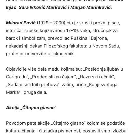
Injac
,
Sara Ivković Marković
i
Marjan Marinković
.
Milorad Pavić
(1929 – 2009) bio je srpski prozni pisac,
istoričar srpske književnosti 17-19. veka, stručnjak za
barok i simbolizam, prevodilac Puškina i Bajrona,
nekadašnji dekan Filozofskog fakulteta u Novom Sadu,
profesor univerziteta i akademik.
Objavio je više dela među kojima su: „Poslednja ljubav u
Carigradu“, „Predeo slikan čajem“, „Hazarski rečnik“,
„Sedam smrtnih grehova“, zatim, priče „Konji svetoga
Marka“ i druga dela.
Akcija „Čitajmo glasno“
Povodom pete akcije „Čitajmo glasno“ kojom se podstiče
kultura čitanja i čitalačka pismenost, postavili smo izložbu