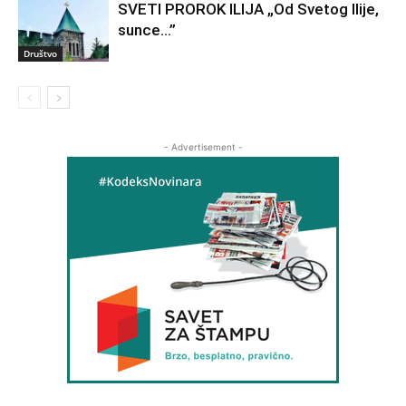
SVETI PROROK ILIJA „Od Svetog Ilije,
sunce…”
Društvo
- Advertisement -