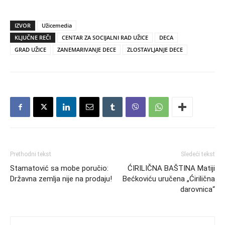
IZVOR
Užicemedia
KLJUČNE REČI
CENTAR ZA SOCIJALNI RAD UŽICE
DECA
GRAD UŽICE
ZANEMARIVANJE DECE
ZLOSTAVLJANJE DECE
Prethodni tekst
Sledeći tekst
Stamatović sa mobe poručio:
ĆIRILIČNA BAŠTINA Matiji
Državna zemlja nije na prodaju!
Bećkoviću uručena „Ćirilična
darovnica“