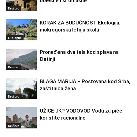
bolesne i siromašne
Društvo
KORAK ZA BUDUĆNOST Ekologija,
mokrogorska letnja škola
Ekologija
Pronađena dva tela kod splava na
Đetinji
Društvo
BLAGA MARIJA – Poštovana kod Srba,
zaštitnica žena
Društvo
UŽICE JKP VODOVOD Vodu za piće
koristite racionalno
Društvo