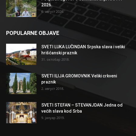
2026.
6. август 2026.
POPULARNE OBJAVE
SVETI LUKA LUČINDAN Srpska slava i veliki
hrišćanski praznik
31. октобар 2018.
SVETI ILIJA GROMOVNIK Veliki crkveni
praznik
2. август 2018.
SVETI STEFAN – STEVANJDAN Jedna od
većih slava kod Srba
9. јануар 2019.