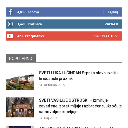
4,885
Fanova
LAJKUJ
1,420
Pratilaca
ZAPRATI
423
Pretplatnici
PRETPLATITE SE
POPULARNO
SVETI LUKA LUČINDAN Srpska slava i veliki
hrišćanski praznik
31. октобар 2018.
SVETI VASILIJE OSTROŠKI – Izmiruje
zavađene, zbratimljuje razbraćene, ukroćuje
samovoljne, isceljuje...
14. мај 2019.