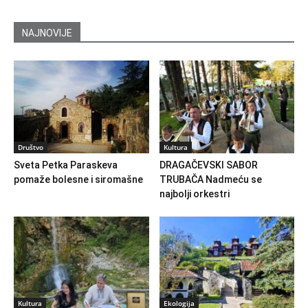
NAJNOVIJE
Društvo
Kultura
Sveta Petka Paraskeva
DRAGAČEVSKI SABOR
pomaže bolesne i siromašne
TRUBAČA Nadmeću se
najbolji orkestri
Kultura
Ekologija