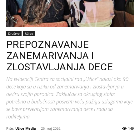
Društvo
Užice
PREPOZNAVANJE
ZANEMARIVANJA I
ZLOSTAVLJANJA DECE
Na evidenciji Centra za socijalni rad „Užice“ nalazi oko 90
dece koja su u riziku od zanemarivanja i zlostavljanja u
okviru svojih porodica. Zaključak sa okruglog stola:
potrebno u budućnosti posvetiti veću pažnju uslugama koje
se bave prevencijom zanemarivanja dece i radu sa
roditeljima.
Piše:
Užice Media
-
26. мај 2026.
149