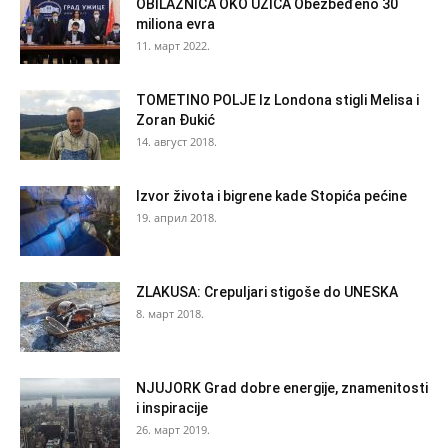
OBILAZNICA OKO UŽICA Obezbeđeno 30
miliona evra
11. март 2022.
TOMETINO POLJE Iz Londona stigli Melisa i
Zoran Đukić
14. август 2018.
Izvor života i bigrene kade Stopića pećine
19. април 2018.
ZLAKUSA: Crepuljari stigoše do UNESKA
8. март 2018.
NJUJORK Grad dobre energije, znamenitosti
i inspiracije
26. март 2019.