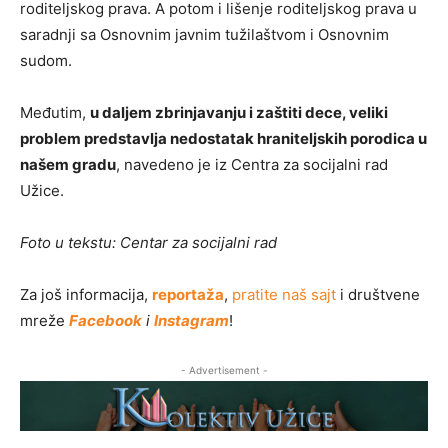
roditeljskog prava. A potom i lišenje roditeljskog prava u
saradnji sa Osnovnim javnim tužilaštvom i Osnovnim
sudom.
Međutim,
u daljem zbrinjavanju i zaštiti dece, veliki
problem predstavlja nedostatak hraniteljskih porodica u
našem gradu
, navedeno je iz Centra za socijalni rad
Užice.
Foto u tekstu: Centar za socijalni rad
Za još informacija,
reportaža
,
pratite naš sajt
i društvene
mreže
Facebook
i
Instagram
!
- Advertisement -