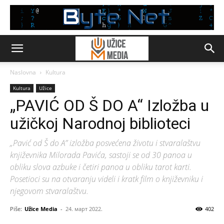
Naslovna
Kultura
Kultura
Užice
„PAVIĆ OD Š DO A“ Izložba u
užičkoj Narodnoj biblioteci
„Pavić od Š do A” izložba posvećena životu i stvaralaštvu
književnika Milorada Pavića, sastoji se od 30 panoa u
obliku slova azbuke i četiri panoa u obliku tarot karti.
Posetioci su na otvaranju videli i kratk film o književniku i
njegovom stvaralaštvu.
Piše:
Užice Media
-
24. март 2022.
402