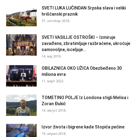
SVETI LUKA LUČINDAN Srpska slava i veliki
hrišćanski praznik
31. октобар 2018.
SVETI VASILIJE OSTROŠKI – Izmiruje
zavađene, zbratimljuje razbraćene, ukroćuje
samovoljne, isceljuje...
14. мај 2019.
OBILAZNICA OKO UŽICA Obezbeđeno 30
miliona evra
11. март 2022.
TOMETINO POLJE Iz Londona stigli Melisa i
Zoran Đukić
14. август 2018.
Izvor života i bigrene kade Stopića pećine
19. април 2018.