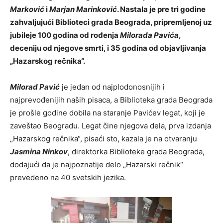
Marković
i
Marjan Marinković
. Nastala je pre tri godine
zahvaljujući Biblioteci grada Beograda, pripremljenoj uz
jubileje 100 godina od rođenja
Milorada Pavića
,
deceniju od njegove smrti, i 35 godina od objavljivanja
„Hazarskog rečnika“.
Milorad Pavić
je jedan od najplodonosnijih i
najprevođenijih naših pisaca, a Biblioteka grada Beograda
je prošle godine dobila na staranje Pavićev legat, koji je
zaveštao Beogradu. Legat čine njegova dela, prva izdanja
„Hazarskog rečnika“, pisaći sto, kazala je na otvaranju
Jasmina Ninkov
, direktorka Biblioteke grada Beograda,
dodajući da je najpoznatije delo „Hazarski rečnik“
prevedeno na 40 svetskih jezika.