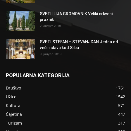
SVETI ILIJA GROMOVNIK Veliki crkveni
praznik
2. август 2018.
SVETI STEFAN – STEVANJDAN Jedna od
većih slava kod Srba
9. јануар 2019.
POPULARNA KATEGORIJA
Društvo
1761
Užice
1542
Kultura
571
Čajetina
447
Turizam
317