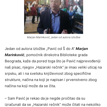
Marjan Marinković, jedan od autora izložbe
Jedan od autora izložbe „Pavić od Š do A”
Marjan
Marinković
, pomoćnik direkotra Biblioteke grada
Beograda, kaže da pored toga što je Pavić najprevođeniji
naš pisac, njegov „Hazarski rečnik“ je imao veliki uticaj na
srpsku, ali i na svetsku književnost zbog specifične
strukture, načina na koji je napisan i prvenstveno zbog
načina na koji može da se čita.
– Sam Pavić je rekao da je negde pročitao da su
izračunali da se „Hazarski rečnik“ može čitati na nekoliko