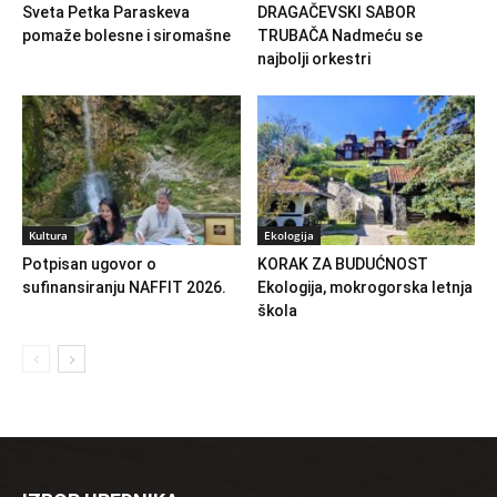
Sveta Petka Paraskeva
DRAGAČEVSKI SABOR
pomaže bolesne i siromašne
TRUBAČA Nadmeću se
najbolji orkestri
Kultura
Ekologija
Potpisan ugovor o
KORAK ZA BUDUĆNOST
sufinansiranju NAFFIT 2026.
Ekologija, mokrogorska letnja
škola