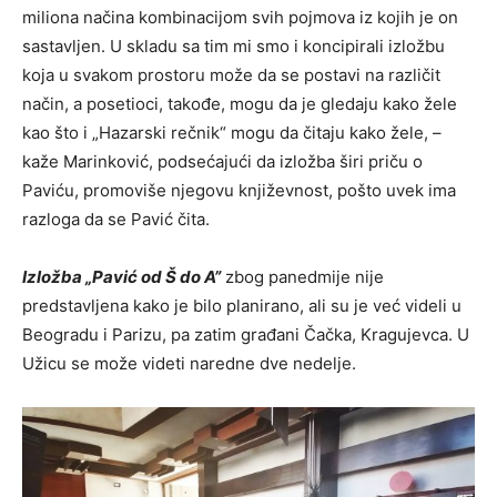
miliona načina kombinacijom svih pojmova iz kojih je on
sastavljen. U skladu sa tim mi smo i koncipirali izložbu
koja u svakom prostoru može da se postavi na različit
način, a posetioci, takođe, mogu da je gledaju kako žele
kao što i „Hazarski rečnik“ mogu da čitaju kako žele, –
kaže Marinković, podsećajući da izložba širi priču o
Paviću, promoviše njegovu književnost, pošto uvek ima
razloga da se Pavić čita.
Izložba „Pavić od Š do A”
zbog panedmije nije
predstavljena kako je bilo planirano, ali su je već videli u
Beogradu i Parizu, pa zatim građani Čačka, Kragujevca. U
Užicu se može videti naredne dve nedelje.