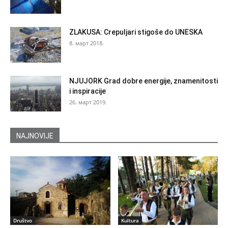
ZLAKUSA: Crepuljari stigoše do UNESKA
8. март 2018.
NJUJORK Grad dobre energije, znamenitosti
i inspiracije
26. март 2019.
NAJNOVIJE
Društvo
Kultura