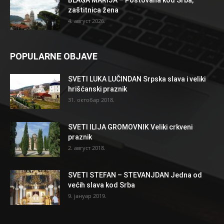
BLAGA MARIJA – Poštovana kod Srba,
zaštitnica žena
4. август 2026.
POPULARNE OBJAVE
SVETI LUKA LUČINDAN Srpska slava i veliki
hrišćanski praznik
31. октобар 2018.
SVETI ILIJA GROMOVNIK Veliki crkveni
praznik
2. август 2018.
SVETI STEFAN – STEVANJDAN Jedna od
većih slava kod Srba
9. јануар 2019.