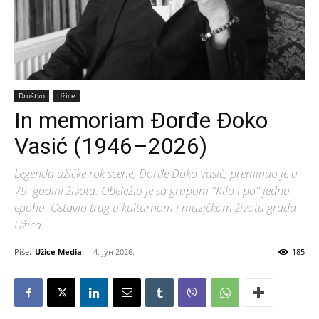
Društvo
Užice
In memoriam Đorđe Đoko
Vasić (1946–2026)
Legenda užičke rok scene, Đorđe Đoko Vasić, preminuo je u
79. godini života. Obeležio je sa grupom "Kilo i po" jednu
epohu. Ostavio trag u kulturnom i muzičkom životu grada
Užica.
Piše:
Užice Media
-
4. јун 2026.
185