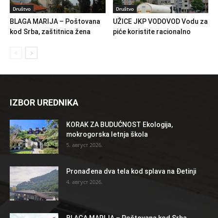
Društvo
Društvo
BLAGA MARIJA – Poštovana
UŽICE JKP VODOVOD Vodu za
kod Srba, zaštitnica žena
piće koristite racionalno
IZBOR UREDNIKA
KORAK ZA BUDUĆNOST Ekologija,
mokrogorska letnja škola
5. август 2026.
Pronađena dva tela kod splava na Đetinji
4. август 2026.