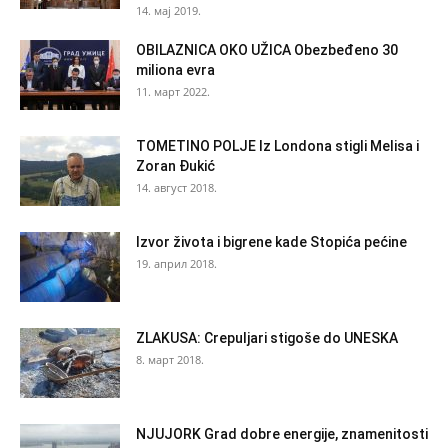
14. мај 2019.
OBILAZNICA OKO UŽICA Obezbeđeno 30
miliona evra
11. март 2022.
TOMETINO POLJE Iz Londona stigli Melisa i
Zoran Đukić
14. август 2018.
Izvor života i bigrene kade Stopića pećine
19. април 2018.
ZLAKUSA: Crepuljari stigoše do UNESKA
8. март 2018.
NJUJORK Grad dobre energije, znamenitosti