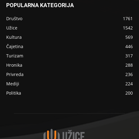
POPULARNA KATEGORIJA
Društvo
1761
Užice
1542
Kultura
569
Čajetina
446
Turizam
317
Hronika
288
Privreda
236
Mediji
224
Politika
200