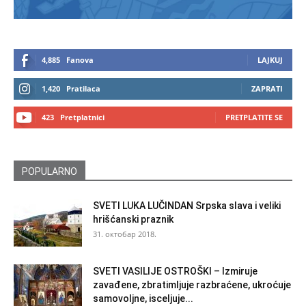
4,885
Fanova
LAJKUJ
1,420
Pratilaca
ZAPRATI
423
Pretplatnici
PRETPLATITE SE
POPULARNO
SVETI LUKA LUČINDAN Srpska slava i veliki
hrišćanski praznik
31. октобар 2018.
SVETI VASILIJE OSTROŠKI – Izmiruje
zavađene, zbratimljuje razbraćene, ukroćuje
samovoljne, isceljuje...