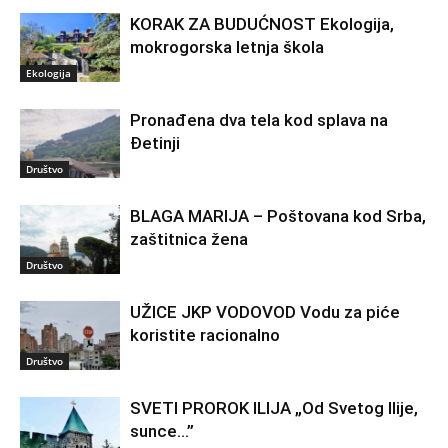
KORAK ZA BUDUĆNOST Ekologija,
mokrogorska letnja škola
Ekologija
Pronađena dva tela kod splava na
Đetinji
Društvo
BLAGA MARIJA – Poštovana kod Srba,
zaštitnica žena
Društvo
UŽICE JKP VODOVOD Vodu za piće
koristite racionalno
Društvo
SVETI PROROK ILIJA „Od Svetog Ilije,
sunce…”