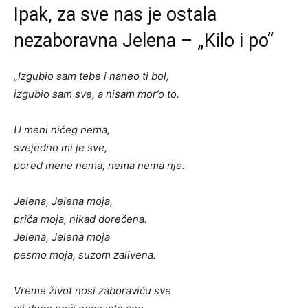
Ipak, za sve nas je ostala
nezaboravna Jelena – „Kilo i po“
„Izgubio sam tebe i naneo ti bol,
izgubio sam sve, a nisam mor’o to.
U meni ničeg nema,
svejedno mi je sve,
pored mene nema, nema nema nje.
Jelena, Jelena moja,
priča moja, nikad dorečena.
Jelena, Jelena moja
pesmo moja, suzom zalivena.
Vreme život nosi zaboraviću sve