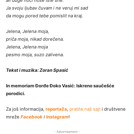
ali duge noći nose iste sne.
Ja svoju ljubav čuvam i ne veruj mi sad
da mogu pored tebe pomislit na kraj.
Jelena, Jelena moja,
priča moja, nikad dorečena.
Jelena, Jelena moja
pesmo moja, suzo zalivena.
Tekst i muzika: Zoran Spasić
In memoriam Đorđe Đoko Vasić:
Iskreno saučešće
porodici.
Za još informacija,
reportaža
,
pratite naš sajt
i društvene
mreže
Facebook
i
Instagram
!
- Advertisement -