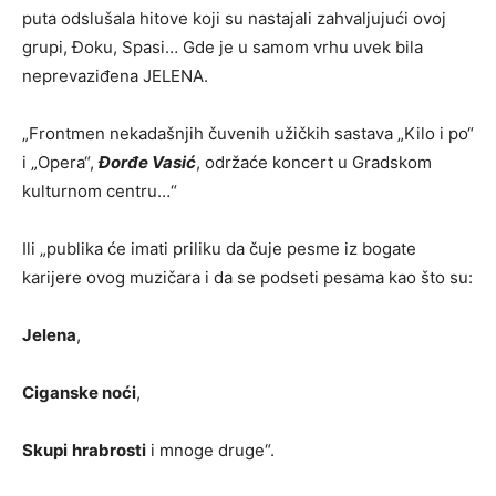
puta odslušala hitove koji su nastajali zahvaljujući ovoj
grupi, Đoku, Spasi… Gde je u samom vrhu uvek bila
neprevaziđena JELENA.
„Frontmen nekadašnjih čuvenih užičkih sastava „Kilo i po“
i „Opera“,
Đorđe Vasić
, održaće koncert u Gradskom
kulturnom centru…“
Ili „publika će imati priliku da čuje pesme iz bogate
karijere ovog muzičara i da se podseti pesama kao što su:
Jelena
,
Ciganske noći
,
Skupi
hrabrosti
i mnoge druge“.