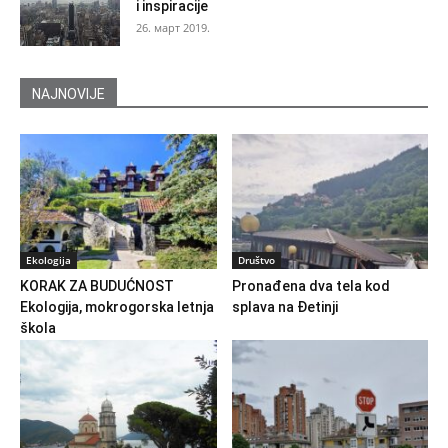
i inspiracije
26. март 2019.
NAJNOVIJE
Ekologija
Društvo
KORAK ZA BUDUĆNOST
Pronađena dva tela kod
Ekologija, mokrogorska letnja
splava na Đetinji
škola