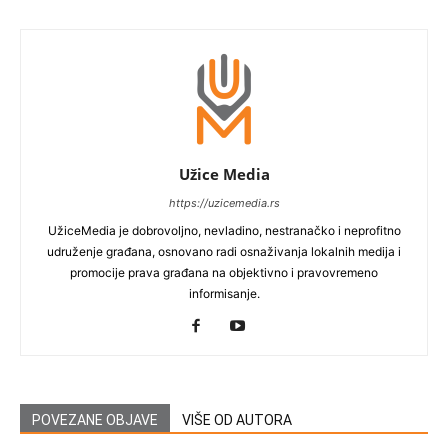
Užice Media
https://uzicemedia.rs
UžiceMedia je dobrovoljno, nevladino, nestranačko i neprofitno
udruženje građana, osnovano radi osnaživanja lokalnih medija i
promocije prava građana na objektivno i pravovremeno
informisanje.
POVEZANE OBJAVE
VIŠE OD AUTORA