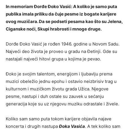
In memoriam Đorđe Đoko Vasić: A koliko je samo puta
publika imala priliku da čuje pesme iz bogate karijere
ovog muzičara. Da se podseti pesama kao što su Jelena,
Ciganske noći, Skupi hrabrosti i mnoge druge.
Dorđe Đoko Vasić je rođen 1946. godine u Novom Sadu.
Najveći deo života je proveo u gradu na Đetinji. Gde su
nastajali najveći hitovi grupa u kojima je pevao.
Đoko je svojim talentom, energijom i ljubavlju prema
muzici obeležio jednu epohu i ostavio neizbrisiv trag u
kulturnom i muzičkom životu grada Užica. Njegove
pesme, nastupi i duh ostale su zauvek u sećanju
generacija koje su uz njegovu muziku odrastale i živele.
Koliko sam samo puta tokom karijere objavila najave
koncerta i drugih nastupa
Đoka Vasića
. A tek koliko sam