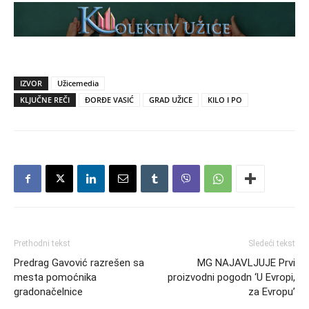
IZVOR
Užicemedia
KLJUČNE REČI
ĐORĐE VASIĆ
GRAD UŽICE
KILO I PO
Prethodni tekst
Sledeći tekst
Predrag Gavović razrešen sa
MG NAJAVLJUJE Prvi
mesta pomoćnika
proizvodni pogodn ‘U Evropi,
gradonačelnice
za Evropu’