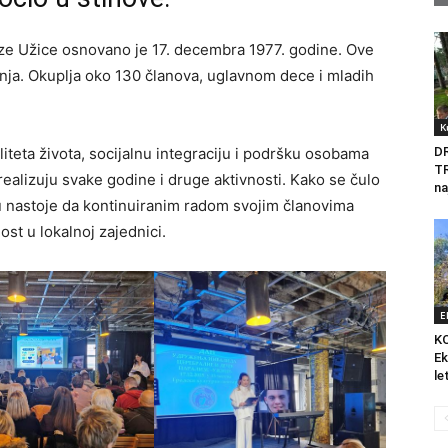
ize Užice osnovano je 17. decembra 1977. godine. Ove
anja. Okuplja oko 130 članova, uglavnom dece i mladih
K
teta života, socijalnu integraciju i podršku osobama
D
T
 realizuju svake godine i druge aktivnosti. Kako se čulo
na
 nastoje da kontinuiranim radom svojim članovima
ost u lokalnoj zajednici.
E
K
Ek
le