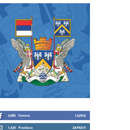
4,885
Fanova
LAJKUJ
1,420
Pratilaca
ZAPRATI