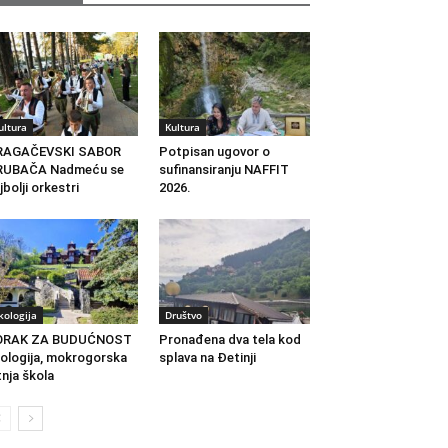
ultura
Kultura
RAGAČEVSKI SABOR
Potpisan ugovor o
RUBAČA Nadmeću se
sufinansiranju NAFFIT
jbolji orkestri
2026.
kologija
Društvo
ORAK ZA BUDUĆNOST
Pronađena dva tela kod
ologija, mokrogorska
splava na Đetinji
tnja škola