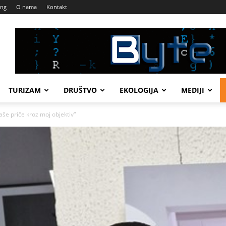
ing
O nama
Kontakt
TURIZAM
DRUŠTVO
EKOLOGIJA
MEDIJI
e priče kroz moj objektiv“