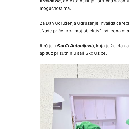
Brašnović
, defektološkinja i stručna saradni
mogućnostima.
Za Dan Udruženja Udruzenje invalida cerebra
„Naše priče kroz moj objektiv“ još jedna ml
Reč je o
Đurđi Antonijević
, koja je želela d
aplauz prisutnih u sali Gkc Užice.