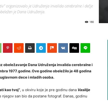
tiv" organizovalo je Udruženja invalida cerebralne i dečje
obeležen je Dana Udruženja.
180
 uz obeležavanje Dana Udruženja invalida cerebralne i
mbra 1977. godine. Ove godine obeležilo je 48 godina
, uglavnom dece i mladih osoba.
ti kao tvoj“
, u okviru koje je pre godinu dana
Vasilije
 je njegov san bio da postane fotograf. Danas, godinu