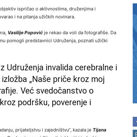
objektiv ispričao o aktivnostima, druženjima i
arao i na pitanja užičkih novinara.
ena,
Vasilije Popović
je rekao da voli da fotografiše. Da
mu pomogli predstavnici Udruženja, poznati užički
z Udruženja invalida cerebralne i
 izložba „Naše priče kroz moj
rafije. Već svedočanstvo o
kroz podršku, poverenje i
anju, prijateljstvu i zajedništvu“, kazala je
Tijana