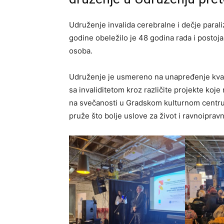
Udruženje invalida cerebralne i dečje paral
godine obeležilo je 48 godina rada i postoj
osoba.
Udruženje je usmereno na unapređenje kvali
sa invaliditetom kroz različite projekte koje
na svečanosti u Gradskom kulturnom centru
pruže što bolje uslove za život i ravnoipravn