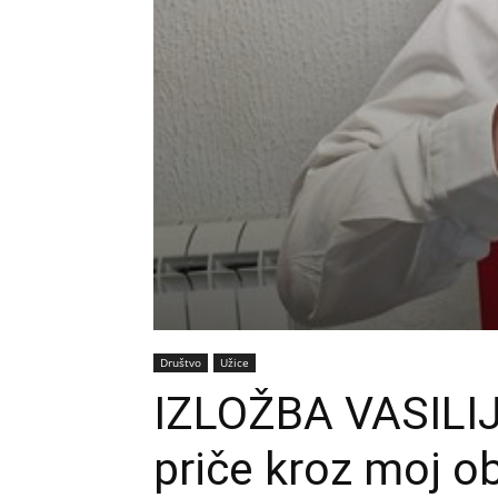
Društvo
Užice
IZLOŽBA VASILI
priče kroz moj ob