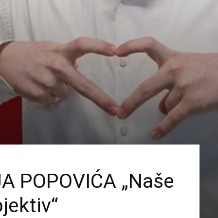
JA POPOVIĆA „Naše
jektiv“