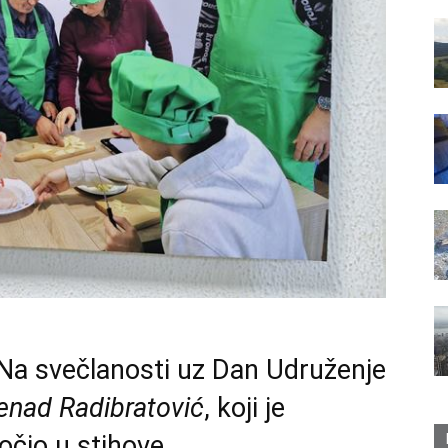
Na svečlanosti uz Dan Udruženje
enad Radibratović
, koji je
očio u stihove.