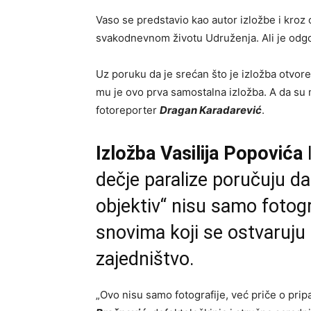
Vaso se predstavio kao autor izložbe i kroz 
svakodnevnom životu Udruženja. Ali je odgov
Uz poruku da je srećan što je izložba otvor
mu je ovo prva samostalna izložba. A da su 
fotoreporter
Dragan Karadarević
.
Izložba Vasilija Popovića
I
dečje paralize poručuju da
objektiv“ nisu samo fotog
snovima koji se ostvaruju 
zajedništvo.
„Ovo nisu samo fotografije, već priče o pripad