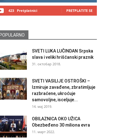
423
Pretplatnici
PRETPLATITE SE
POPULARNO
SVETI LUKA LUČINDAN Srpska
slava i veliki hrišćanski praznik
31. октобар 2018.
SVETI VASILIJE OSTROŠKI –
Izmiruje zavađene, zbratimljuje
razbraćene, ukroćuje
samovoljne, isceljuje...
14. мај 2019.
OBILAZNICA OKO UŽICA
Obezbeđeno 30 miliona evra
11. март 2022.