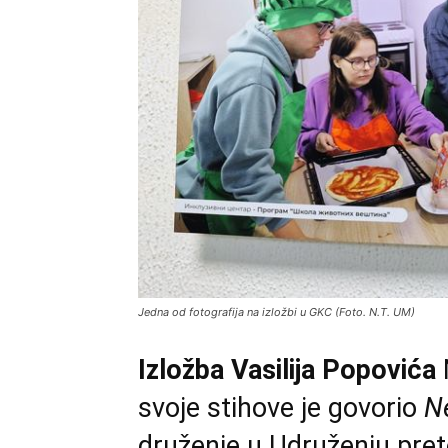
Jedna od fotografija na izložbi u GKC (Foto. N.T. UM)
Izložba Vasilija Popovića
svoje stihove je govorio
N
druženje u Udruženju pret