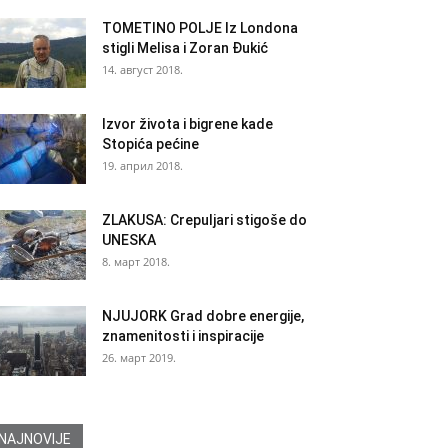
TOMETINO POLJE Iz Londona
stigli Melisa i Zoran Đukić
14. август 2018.
Izvor života i bigrene kade
Stopića pećine
19. април 2018.
ZLAKUSA: Crepuljari stigoše do
UNESKA
8. март 2018.
NJUJORK Grad dobre energije,
znamenitosti i inspiracije
26. март 2019.
NAJNOVIJE