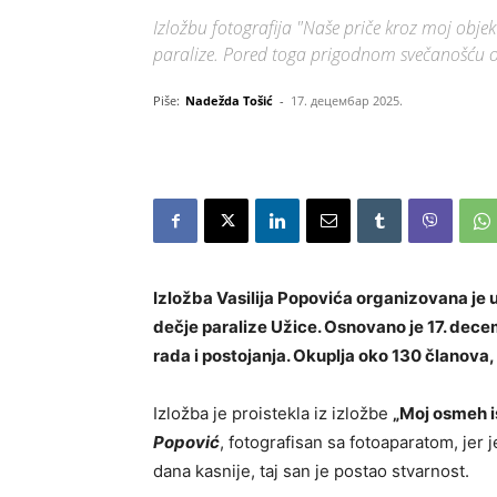
Izložbu fotografija "Naše priče kroz moj objek
paralize. Pored toga prigodnom svečanošću 
Piše:
Nadežda Tošić
-
17. децембар 2025.
Izložba Vasilija Popovića organizovana je
dečje paralize Užice. Osnovano je 17. dece
rada i postojanja. Okuplja oko 130 članova
Izložba je proistekla iz izložbe
„Moj osmeh is
Popović
, fotografisan sa fotoaparatom, jer
dana kasnije, taj san je postao stvarnost.