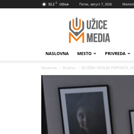
C
32.2
Петак, август 7, 2026
Market
Užice
UžiceMedia
NASLOVNA
MESTO
PRIVREDA
Naslovna
Društvo
IZLOŽBA VASILIJA POPOVIĆA „Naš