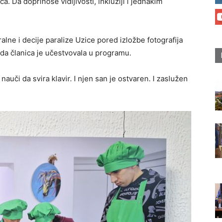
ca. Da doprinose vidljivosti, inkluziji i jednakim
lne i decije paralize Uzice pored izložbe fotografija
ada članica je učestvovala u programu.
a nauči da svira klavir. I njen san je ostvaren. I zaslužen