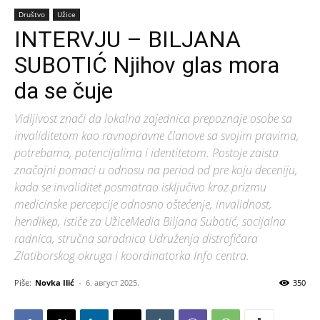
Društvo
Užice
INTERVJU – BILJANA
SUBOTIĆ Njihov glas mora
da se čuje
Vidljivost znači da lokalna zajednica prepoznaje osobe sa
invaliditetom kao ravnopravne članove sa svojim pravima,
potrebama, potencijalima i identitetom. Postoje zaista
značajni pomaci u odnosu na period od pre koju deceniju,
kada se invaliditet posmatrao isključivo kroz prizmu
medicinske percepcije odnosno oštećenje, invalidnost,
hendikep, ističe za UžiceMedia Biljana Subotić, socijalna
radnica, stručna saradnica Udruženja distrofičara
Zlatiborskog okruga i koordinatorka Info centra.
Piše:
Novka Ilić
-
6. август 2025.
350