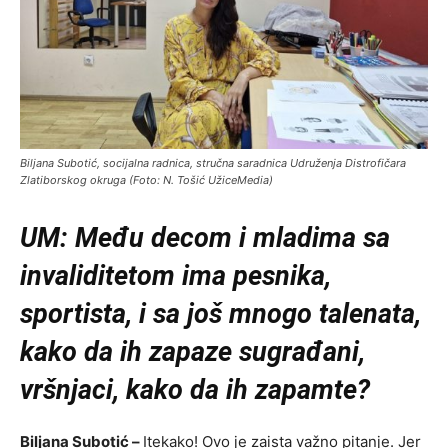
Biljana Subotić, socijalna radnica, stručna saradnica Udruženja Distrofičara
Zlatiborskog okruga (Foto: N. Tošić UžiceMedia)
UM: Među decom i mladima sa
invaliditetom ima pesnika,
sportista, i sa još mnogo talenata,
kako da ih zapaze sugrađani,
vršnjaci, kako da ih zapamte?
Biljana Subotić –
Itekako! Ovo je zaista važno pitanje. Jer