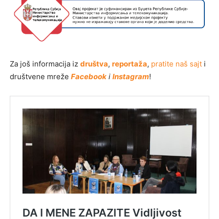
Za još informacija iz
društva
,
reportaža
,
pratite naš sajt
i
društvene mreže
Facebook
i
Instagram
!