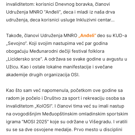
invaliditetom: korisnici Dnevnog boravka, članovi
Udruženja MNRO “Anđeli”, deca i mladi iz naša drva
udruženja, deca korisnici usluge Inkluzivni centar…
Takođe, članovi Udruženja MNRO
„Anđeli“
deo su KUD-a
„Sevojno“. Koji svojim nastupima već par godina
obogaćuju Međunarodni dečiji festival folklora
„Licidersko srce“. A održava se svake godine u avgustu u
Užicu. Kao i ostale lokalne manifestacije i svečane
akademije drugih organizacija OSI.
Kao što sam već napomenula, početkom ove godine sa
radom je počelo i Društvo za sport i rekreaciju osoba sa
invaliditetom „KolOSI“. I članovi tima već su imali nastup
na ovogodišnjim Međuopštinskim omladinskim sportskim
igrama “MOSI 2025” koje su održane u Višegradu. I vratili
su se sa dve osvojene medalje. Prvo mesto u disciplini