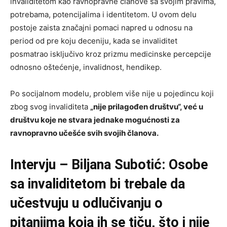
invaliditetom kao ravnopravne članove sa svojim pravima,
potrebama, potencijalima i identitetom. U ovom delu
postoje zaista značajni pomaci napred u odnosu na
period od pre koju deceniju, kada se invaliditet
posmatrao isključivo kroz prizmu medicinske percepcije
odnosno oštećenje, invalidnost, hendikep.
Po socijalnom modelu, problem više nije u pojedincu koji
zbog svog invaliditeta
„nije prilagođen društvu“, već u
društvu koje ne stvara jednake mogućnosti za
ravnopravno učešće svih svojih članova.
Intervju – Biljana Subotić:
Osobe
sa invaliditetom bi trebale da
učestvuju u odlučivanju o
pitanjima koja ih se tiču, što i nije