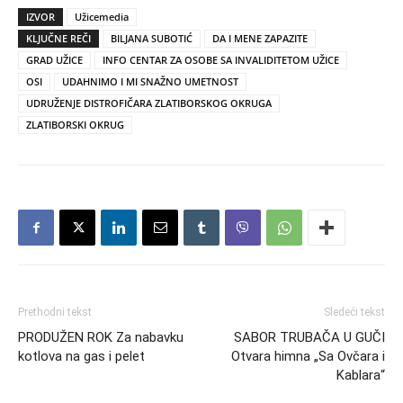
IZVOR
Užicemedia
KLJUČNE REČI
BILJANA SUBOTIĆ
DA I MENE ZAPAZITE
GRAD UŽICE
INFO CENTAR ZA OSOBE SA INVALIDITETOM UŽICE
OSI
UDAHNIMO I MI SNAŽNO UMETNOST
UDRUŽENJE DISTROFIČARA ZLATIBORSKOG OKRUGA
ZLATIBORSKI OKRUG
Prethodni tekst
Sledeći tekst
PRODUŽEN ROK Za nabavku
SABOR TRUBAČA U GUČI
kotlova na gas i pelet
Otvara himna „Sa Ovčara i
Kablara“