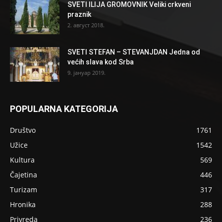
SVETI ILIJA GROMOVNIK Veliki crkveni
praznik
2. август 2018.
SVETI STEFAN – STEVANJDAN Jedna od
većih slava kod Srba
9. јануар 2019.
POPULARNA KATEGORIJA
Društvo
1761
Užice
1542
Kultura
569
Čajetina
446
Turizam
317
Hronika
288
Privreda
236