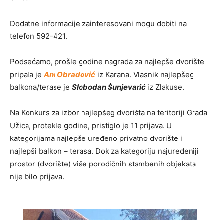
Dodatne informacije zainteresovani mogu dobiti na
telefon 592-421.
Podsećamo, prošle godine nagrada za najlepše dvorište
pripala je
Ani Obradović
iz Karana. Vlasnik najlepšeg
balkona/terase je
Slobodan Šunjevarić
iz Zlakuse.
Na Konkurs za izbor najlepšeg dvorišta na teritoriji Grada
Užica, protekle godine, pristiglo je 11 prijava. U
kategorijama najlepše uređeno privatno dvorište i
najlepši balkon – terasa. Dok za kategoriju najuređeniji
prostor (dvorište) više porodičnih stambenih objekata
nije bilo prijava.