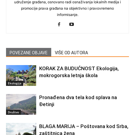
udruženje građana, osnovano radi osnaživanja lokalnih medija i
promocije prava građana na objektivno i pravovremeno
informisanje.
POVEZANE OBJAVE
VIŠE OD AUTORA
KORAK ZA BUDUĆNOST Ekologija,
mokrogorska letnja škola
Ekologija
Pronađena dva tela kod splava na
Đetinji
Društvo
BLAGA MARIJA – Poštovana kod Srba,
zaštitnica žena