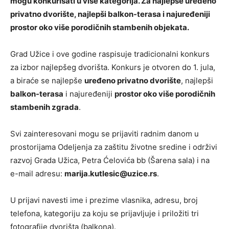
mogu konkurisati u više kategorija. Za najlepše uređeno
privatno dvorište, najlepši balkon-terasa i najuređeniji
prostor oko više porodičnih stambenih objekata.
Grad Užice i ove godine raspisuje tradicionalni konkurs
za izbor najlepšeg dvorišta. Konkurs je otvoren do 1. jula,
a biraće se najlepše
uređeno privatno dvorište
, najlepši
balkon-terasa
i najuređeniji
prostor oko više porodičnih
stambenih zgrada
.
Svi zainteresovani mogu se prijaviti radnim danom u
prostorijama Odeljenja za zaštitu životne sredine i održivi
razvoj Grada Užica, Petra Ćelovića bb (Šarena sala) i na
e-mail adresu:
marija.kutlesic@uzice.rs
.
U prijavi navesti ime i prezime vlasnika, adresu, broj
telefona, kategoriju za koju se prijavljuje i priložiti tri
fotografije dvorišta (balkona).