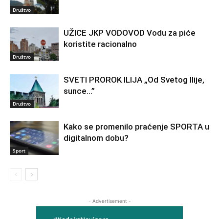
Društvo
UŽICE JKP VODOVOD Vodu za piće
koristite racionalno
Društvo
SVETI PROROK ILIJA „Od Svetog Ilije,
sunce…”
Društvo
Kako se promenilo praćenje SPORTA u
digitalnom dobu?
Sport
- Advertisement -