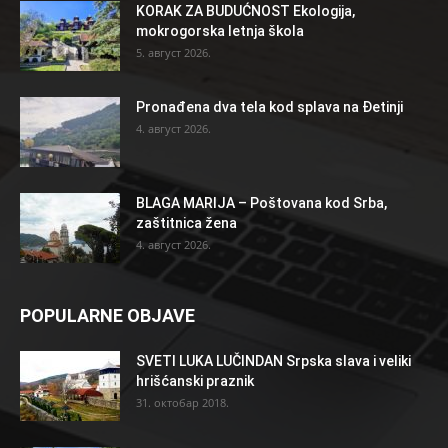
KORAK ZA BUDUĆNOST Ekologija,
mokrogorska letnja škola
5. август 2026.
Pronađena dva tela kod splava na Đetinji
4. август 2026.
BLAGA MARIJA – Poštovana kod Srba,
zaštitnica žena
4. август 2026.
POPULARNE OBJAVE
SVETI LUKA LUČINDAN Srpska slava i veliki
hrišćanski praznik
31. октобар 2018.