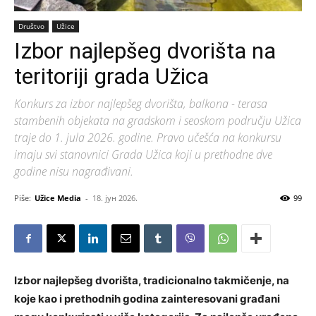
Društvo
Užice
Izbor najlepšeg dvorišta na
teritoriji grada Užica
Konkurs za izbor najlepšeg dvorišta, balkona - terasa
stambenih objekata na gradskom i seoskom području Užica
traje do 1. jula 2026. godine. Pravo učešća na konkursu
imaju svi stanovnici Grada Užica koji u prethodne dve
godine nisu nagrađivani.
Piše:
Užice Media
-
18. јун 2026.
99
Izbor najlepšeg dvorišta, tradicionalno takmičenje, na
koje kao i prethodnih godina zainteresovani građani