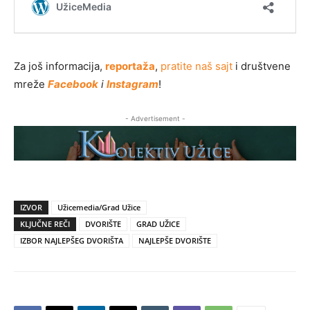
Za još informacija,
reportaža
,
pratite naš sajt
i društvene
mreže
Facebook
i
Instagram
!
- Advertisement -
IZVOR
Užicemedia/Grad Užice
KLJUČNE REČI
DVORIŠTE
GRAD UŽICE
IZBOR NAJLEPŠEG DVORIŠTA
NAJLEPŠE DVORIŠTE