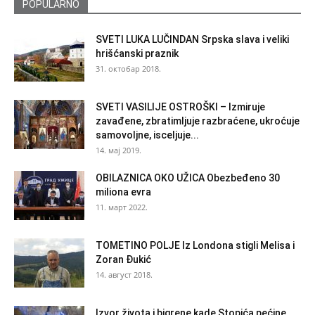
POPULARNO
SVETI LUKA LUČINDAN Srpska slava i veliki
hrišćanski praznik
31. октобар 2018.
SVETI VASILIJE OSTROŠKI – Izmiruje
zavađene, zbratimljuje razbraćene, ukroćuje
samovoljne, isceljuje...
14. мај 2019.
OBILAZNICA OKO UŽICA Obezbeđeno 30
miliona evra
11. март 2022.
TOMETINO POLJE Iz Londona stigli Melisa i
Zoran Đukić
14. август 2018.
Izvor života i bigrene kade Stopića pećine