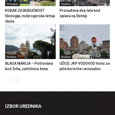
Ekologija
Društvo
KORAK ZA BUDUĆNOST
Pronađena dva tela kod
Ekologija, mokrogorska letnja
splava na Đetinji
škola
Društvo
Društvo
BLAGA MARIJA – Poštovana
UŽICE JKP VODOVOD Vodu za
kod Srba, zaštitnica žena
piće koristite racionalno
IZBOR UREDNIKA