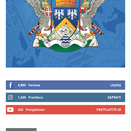
4,885
Fanova
LAJKUJ
1,420
Pratilaca
ZAPRATI
423
Pretplatnici
PRETPLATITE SE