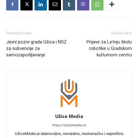
Prethodni tekst
Sledeći tekst
Javni pozivi grada Užica i NSZ
Prijave za Letnju školu
za subvencije za
robotike u Gradskom
samozapošljavanje
kulturnom centru
Užice Media
https://uzicemedia.rs
UžiceMedia je dobrovoljno, nevladino, nestranačko i neprofitno