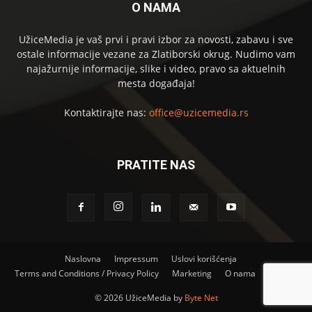
O NAMA
UžiceMedia je vaš prvi i pravi izbor za novosti, zabavu i sve
ostale informacije vezane za Zlatiborski okrug. Nudimo vam
najažurnije informacije, slike i video, pravo sa aktuelnih
mesta događaja!
Kontaktirajte nas:
office@uzicemedia.rs
PRATITE NAS
Naslovna
Impressum
Uslovi korišćenja
Terms and Conditions / Privacy Policy
Marketing
O nama
Kontakt
©
2026 UžiceMedia by
Byte Net