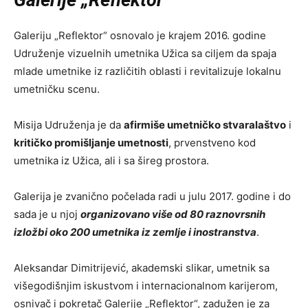
Galerije „Reflektor“
Galeriju „Reflektor“ osnovalo je krajem 2016. godine
Udruženje vizuelnih umetnika Užica sa ciljem da spaja
mlade umetnike iz različitih oblasti i revitalizuje lokalnu
umetničku scenu.
Misija Udruženja je da
afirmiše umetničko stvaralaštvo
i
kritičko promišljanje umetnosti
, prvenstveno kod
umetnika iz Užica, ali i sa šireg prostora.
Galerija je zvanično počelada radi u julu 2017. godine i do
sada je u njoj
o
rganizovano više od 80 raznovrsnih
izložbi oko 200 umetnika iz zemlje i inostranstva
.
Aleksandar Dimitrijević, akademski slikar, umetnik sa
višegodišnjim iskustvom i internacionalnom karijerom,
osnivač i pokretač Galerije „Reflektor“, zadužen je za