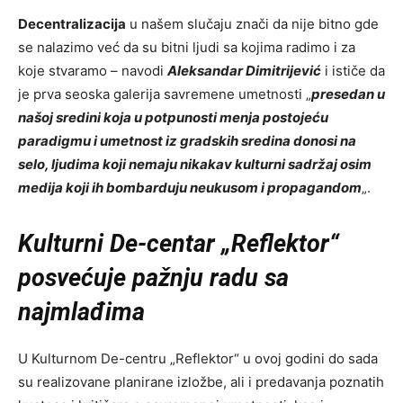
Decentralizacija
u našem slučaju znači da nije bitno gde
se nalazimo već da su bitni ljudi sa kojima radimo i za
koje stvaramo – navodi
Aleksandar Dimitrijević
i ističe da
je prva seoska galerija savremene umetnosti „
presedan u
našoj sredini koja u potpunosti menja postojeću
paradigmu i umetnost iz gradskih sredina donosi na
selo, ljudima koji nemaju nikakav kulturni sadržaj osim
medija koji ih bombarduju neukusom i propagandom
„.
Kulturni De-centar „Reflektor“
posvećuje pažnju radu sa
najmlađima
U Kulturnom De-centru „Reflektor“ u ovoj godini do sada
su realizovane planirane izložbe, ali i predavanja poznatih