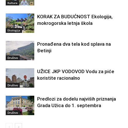
Kultura
KORAK ZA BUDUĆNOST Ekologija,
mokrogorska letnja škola
Ekologija
Pronađena dva tela kod splava na
Đetinji
Društvo
UŽICE JKP VODOVOD Vodu za piće
koristite racionalno
Društvo
Predlozi za dodelu najviših priznanja
Grada Užica do 1. septembra
Društvo