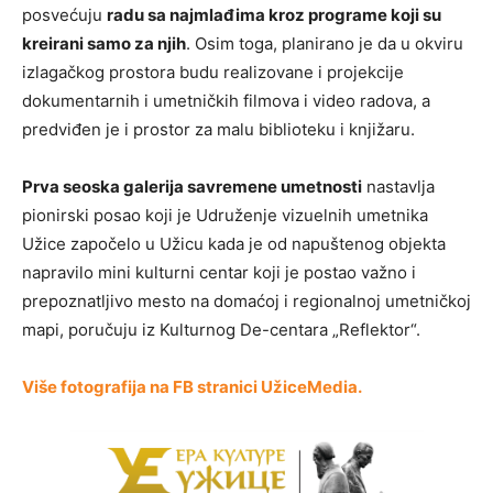
posvećuju
radu sa najmlađima kroz programe koji su
kreirani samo za njih
. Osim toga, planirano je da u okviru
izlagačkog prostora budu realizovane i projekcije
dokumentarnih i umetničkih filmova i video radova, a
predviđen je i prostor za malu biblioteku i knjižaru.
Prva seoska galerija savremene umetnosti
nastavlja
pionirski posao koji je Udruženje vizuelnih umetnika
Užice započelo u Užicu kada je od napuštenog objekta
napravilo mini kulturni centar koji je postao važno i
prepoznatljivo mesto na domaćoj i regionalnoj umetničkoj
mapi, poručuju iz Kulturnog De-centara „Reflektor“.
Više fotografija na FB stranici UžiceMedia.