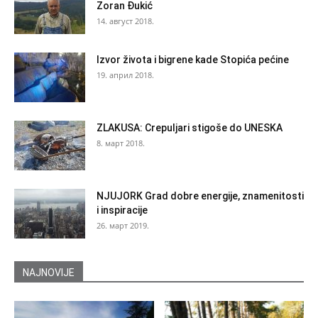
Zoran Đukić
14. август 2018.
Izvor života i bigrene kade Stopića pećine
19. април 2018.
ZLAKUSA: Crepuljari stigoše do UNESKA
8. март 2018.
NJUJORK Grad dobre energije, znamenitosti
i inspiracije
26. март 2019.
NAJNOVIJE