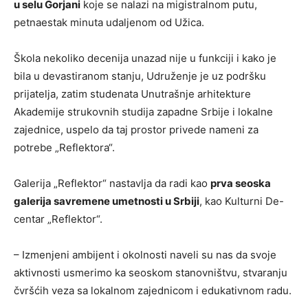
u selu Gorjani
koje se nalazi na migistralnom putu,
petnaestak minuta udaljenom od Užica.
Škola nekoliko decenija unazad nije u funkciji i kako je
bila u devastiranom stanju, Udruženje je uz podršku
prijatelja, zatim studenata Unutrašnje arhitekture
Akademije strukovnih studija zapadne Srbije i lokalne
zajednice, uspelo da taj prostor privede nameni za
potrebe „Reflektora“.
Galerija „Reflektor“ nastavlja da radi kao
prva seoska
galerija savremene umetnosti u Srbiji
, kao Kulturni De-
centar „Reflektor“.
– Izmenjeni ambijent i okolnosti naveli su nas da svoje
aktivnosti usmerimo ka seoskom stanovništvu, stvaranju
čvršćih veza sa lokalnom zajednicom i edukativnom radu.