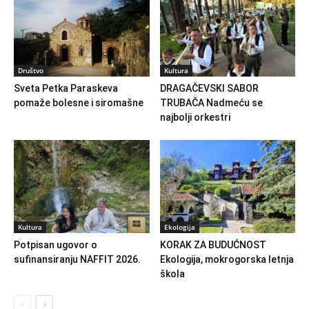
Društvo
Kultura
Sveta Petka Paraskeva
DRAGAČEVSKI SABOR
pomaže bolesne i siromašne
TRUBAČA Nadmeću se
najbolji orkestri
Kultura
Ekologija
Potpisan ugovor o
KORAK ZA BUDUĆNOST
sufinansiranju NAFFIT 2026.
Ekologija, mokrogorska letnja
škola