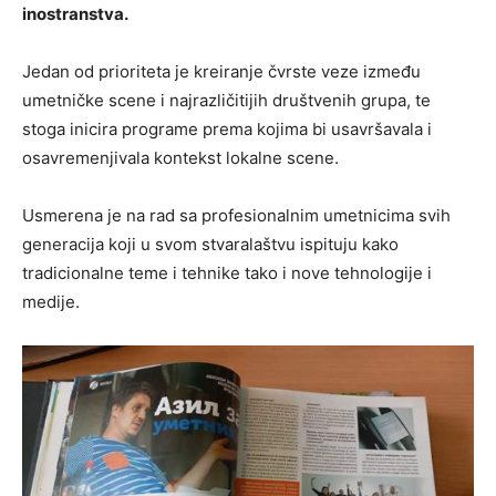
inostranstva.
Jedan od prioriteta je kreiranje čvrste veze između
umetničke scene i najrazličitijih društvenih grupa, te
stoga inicira programe prema kojima bi usavršavala i
osavremenjivala kontekst lokalne scene.
Usmerena je na rad sa profesionalnim umetnicima svih
generacija koji u svom stvaralaštvu ispituju kako
tradicionalne teme i tehnike tako i nove tehnologije i
medije.