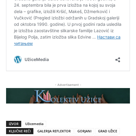
- Advertisement -
IZVOR
Užicemedia
KLJUČNE REČI
GALERIJA REFLEKTOR
GORJANI
GRAD UŽICE