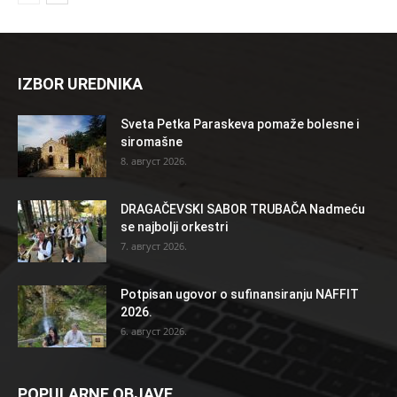
IZBOR UREDNIKA
Sveta Petka Paraskeva pomaže bolesne i
siromašne
8. август 2026.
DRAGAČEVSKI SABOR TRUBAČA Nadmeću
se najbolji orkestri
7. август 2026.
Potpisan ugovor o sufinansiranju NAFFIT
2026.
6. август 2026.
POPULARNE OBJAVE