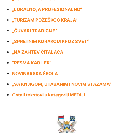
„
LOKALNO, A PROFESIONALNO“
„TURIZAM POŽEŠKOG KRAJA“
„ČUVARI TRADICIJE“
„SPRETNIM KORAKOM KROZ SVET“
„NA ZAHTEV ČITALACA
“PESMA KAO LEK”
NOVINARSKA ŠKOLA
„SA KNJIGOM, UTABANIM I NOVIM STAZAMA“
Ostali tekstovi u kategoriji MEDIJI