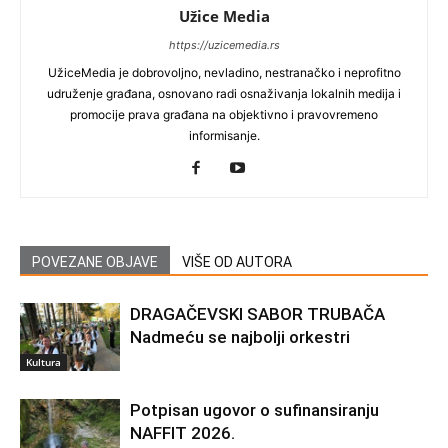
Užice Media
https://uzicemedia.rs
UžiceMedia je dobrovoljno, nevladino, nestranačko i neprofitno
udruženje građana, osnovano radi osnaživanja lokalnih medija i
promocije prava građana na objektivno i pravovremeno
informisanje.
POVEZANE OBJAVE
VIŠE OD AUTORA
DRAGAČEVSKI SABOR TRUBAČA
Nadmeću se najbolji orkestri
Kultura
Potpisan ugovor o sufinansiranju
NAFFIT 2026.