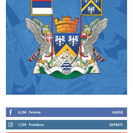
6,234
Fanova
LAJKUJ
1,729
Pratilaca
ZAPRATI