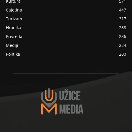
Kultura
571
Čajetina
447
Turizam
317
Hronika
288
Privreda
236
Mediji
224
Politika
200