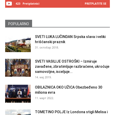
423
Pretplatnici
PRETPLATITE SE
POPULARNO
SVETI LUKA LUČINDAN Srpska slava i veliki
hrišćanski praznik
31. октобар 2018.
SVETI VASILIJE OSTROŠKI – Izmiruje
zavađene, zbratimljuje razbraćene, ukroćuje
samovoljne, isceljuje...
14. мај 2019.
OBILAZNICA OKO UŽICA Obezbeđeno 30
miliona evra
11. март 2022.
TOMETINO POLJE Iz Londona stigli Melisa i