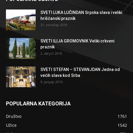
SVETI LUKA LUČINDAN Srpska slava i veliki
hrišćanski praznik
31. октобар 2018.
SVETI ILIJA GROMOVNIK Veliki crkveni
praznik
2. август 2018.
SVETI STEFAN – STEVANJDAN Jedna od
većih slava kod Srba
9. јануар 2019.
POPULARNA KATEGORIJA
Društvo
1761
Užice
1542