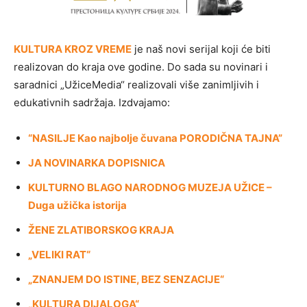
KULTURA KROZ VREME
je naš novi serijal koji će biti
realizovan do kraja ove godine. Do sada su novinari i
saradnici „UžiceMedia“ realizovali više zanimljivih i
edukativnih sadržaja. Izdvajamo:
“NASILJE Kao najbolje čuvana PORODIČNA TAJNA”
JA NOVINARKA DOPISNICA
KULTURNO BLAGO NARODNOG MUZEJA UŽICE –
Duga užička istorija
ŽENE ZLATIBORSKOG KRAJA
„VELIKI RAT“
„ZNANJEM DO ISTINE, BEZ SENZACIJE“
„KULTURA DIJALOGA“