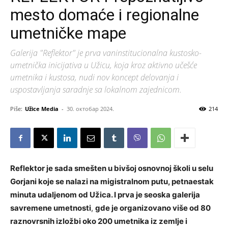
mesto domaće i regionalne
umetničke mape
Galerija "Reflektor" je prva vaninstitucionalna kustosko-
umetnička inicijativa u Užicu, koja kroz aktivno učešće
umetnika i kustosa, nudi nov koncept delovanja i
uspostavljanja saradnje sa lokalnom zajednicom.
Piše:
Užice Media
-
30. октобар 2024.
214
Reflektor je sada smešten u bivšoj osnovnoj školi u selu
Gorjani koje se nalazi na migistralnom putu, petnaestak
minuta udaljenom od Užica. I prva je seoska galerija
savremene umetnosti
,
gde je organizovano više od 80
raznovrsnih izložbi oko 200 umetnika iz zemlje i