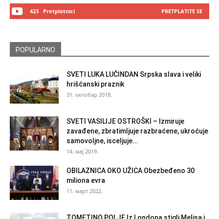
423
Pretplatnici
PRETPLATITE SE
POPULARNO
SVETI LUKA LUČINDAN Srpska slava i veliki
hrišćanski praznik
31. октобар 2018.
SVETI VASILIJE OSTROŠKI – Izmiruje
zavađene, zbratimljuje razbraćene, ukroćuje
samovoljne, isceljuje...
14. мај 2019.
OBILAZNICA OKO UŽICA Obezbeđeno 30
miliona evra
11. март 2022.
TOMETINO POLJE Iz Londona stigli Melisa i