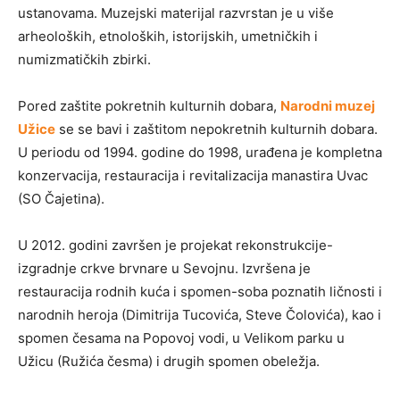
ustanovama. Muzejski materijal razvrstan je u više
arheoloških, etnoloških, istorijskih, umetničkih i
numizmatičkih zbirki.
Pored zaštite pokretnih kulturnih dobara,
Narodni muzej
Užice
se se bavi i zaštitom nepokretnih kulturnih dobara.
U periodu od 1994. godine do 1998, urađena je kompletna
konzervacija, restauracija i revitalizacija manastira Uvac
(SO Čajetina).
U 2012. godini završen je projekat rekonstrukcije-
izgradnje crkve brvnare u Sevojnu. Izvršena je
restauracija rodnih kuća i spomen-soba poznatih ličnosti i
narodnih heroja (Dimitrija Tucovića, Steve Čolovića), kao i
spomen česama na Popovoj vodi, u Velikom parku u
Užicu (Ružića česma) i drugih spomen obeležja.