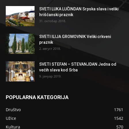
SVETI LUKA LUČINDAN Srpska slava i veliki
hrišćanski praznik
31. октобар 2018.
SVETI ILIJA GROMOVNIK Veliki crkveni
praznik
2. август 2018.
SVETI STEFAN – STEVANJDAN Jedna od
većih slava kod Srba
9. јануар 2019.
POPULARNA KATEGORIJA
Društvo
1761
Užice
1542
Kultura
570