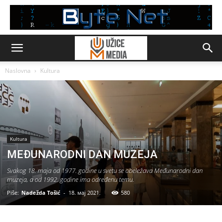
Naslovna
Kultura
Kultura
MEĐUNARODNI DAN MUZEJA
Svakog 18. maja od 1977. godine u svetu se obeležava Međunarodni dan
muzeja, a od 1992. godine ima određenu temu.
Piše:
Nadežda Tošić
-
18. мај 2021.
580