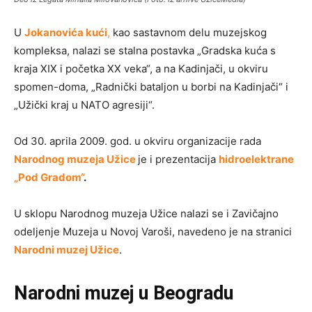
U
Jokanovića kući
,
kao sastavnom delu muzejskog
kompleksa, nalazi se stalna postavka „Gradska kuća s
kraja XIX i početka XX veka“, a na Kadinjači, u okviru
spomen-doma, „Radnički bataljon u borbi na Kadinjači“ i
„Užički kraj u NATO agresiji“.
Od 30. aprila 2009. god. u okviru organizacije rada
Narodnog muzeja Užice
je i prezentacija
hidroelektrane
„Pod Gradom“
.
U sklopu Narodnog muzeja Užice nalazi se i Zavičajno
odeljenje Muzeja u Novoj Varoši, navedeno je na stranici
Narodni muzej Užice
.
Narodni muzej u Beogradu