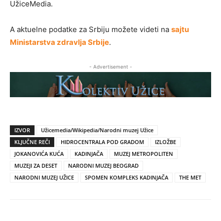
UžiceMedia.
A aktuelne podatke za Srbiju možete videti na
sajtu
Ministarstva zdravlja Srbije
.
- Advertisement -
IZVOR
Užicemedia/Wikipedia/Narodni muzej Užice
KLJUČNE REČI
HIDROCENTRALA POD GRADOM
IZLOŽBE
JOKANOVIĆA KUĆA
KADINJAČA
MUZEJ METROPOLITEN
MUZEJI ZA DESET
NARODNI MUZEJ BEOGRAD
NARODNI MUZEJ UŽICE
SPOMEN KOMPLEKS KADINJAČA
THE MET