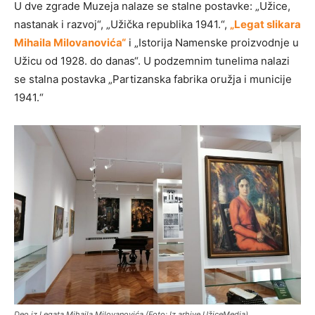
U dve zgrade Muzeja nalaze se stalne postavke: „Užice,
nastanak i razvoj“, „Užička republika 1941.“,
„Legat slikara
Mihaila Milovanovića“
i „Istorija Namenske proizvodnje u
Užicu od 1928. do danas“. U podzemnim tunelima nalazi
se stalna postavka „Partizanska fabrika oružja i municije
1941.“
Deo iz Legata Mihaila Milovanovića (Foto: Iz arhive UžiceMedia)