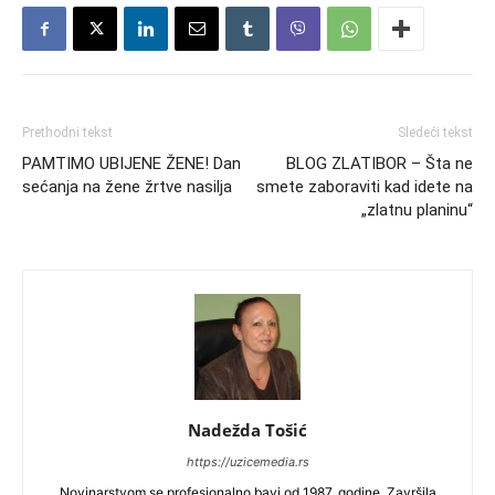
Prethodni tekst
Sledeći tekst
PAMTIMO UBIJENE ŽENE! Dan
BLOG ZLATIBOR – Šta ne
sećanja na žene žrtve nasilja
smete zaboraviti kad idete na
„zlatnu planinu“
Nadežda Tošić
https://uzicemedia.rs
Novinarstvom se profesionalno bavi od 1987. godine. Završila