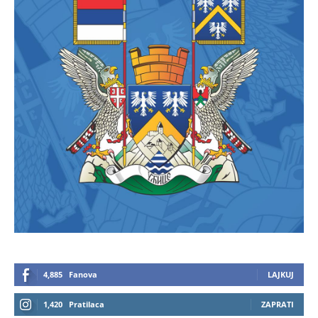
4,885
Fanova
LAJKUJ
1,420
Pratilaca
ZAPRATI