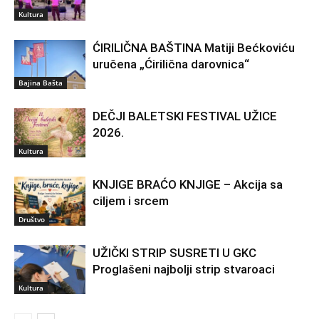
Kultura
ĆIRILIČNA BAŠTINA Matiji Bećkoviću
uručena „Ćirilična darovnica“
Bajina Bašta
DEČJI BALETSKI FESTIVAL UŽICE
2026.
Kultura
KNJIGE BRAĆO KNJIGE – Akcija sa
ciljem i srcem
Društvo
UŽIČKI STRIP SUSRETI U GKC
Proglašeni najbolji strip stvaroaci
Kultura