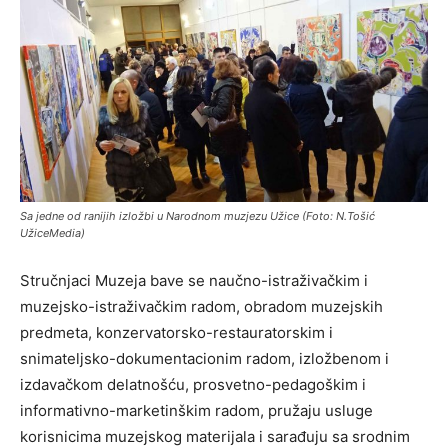
Sa jedne od ranijih izložbi u Narodnom muzjezu Užice (Foto: N.Tošić
UžiceMedia)
Stručnjaci Muzeja bave se naučno-istraživačkim i
muzejsko-istraživačkim radom, obradom muzejskih
predmeta, konzervatorsko-restauratorskim i
snimateljsko-dokumentacionim radom, izložbenom i
izdavačkom delatnošću, prosvetno-pedagoškim i
informativno-marketinškim radom, pružaju usluge
korisnicima muzejskog materijala i sarađuju sa srodnim