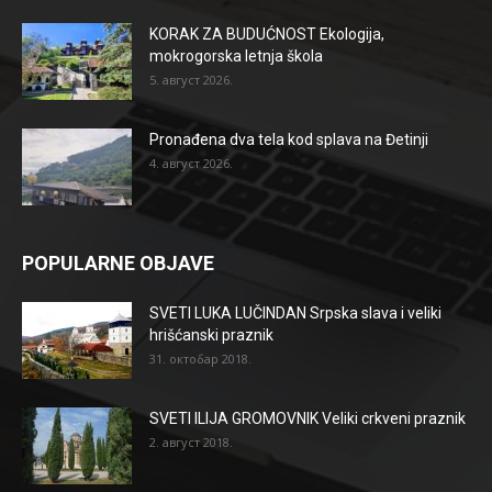
KORAK ZA BUDUĆNOST Ekologija,
mokrogorska letnja škola
5. август 2026.
Pronađena dva tela kod splava na Đetinji
4. август 2026.
POPULARNE OBJAVE
SVETI LUKA LUČINDAN Srpska slava i veliki
hrišćanski praznik
31. октобар 2018.
SVETI ILIJA GROMOVNIK Veliki crkveni praznik
2. август 2018.