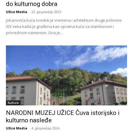
do kulturnog dobra
Užice Media
-
22. децембар 2025.
Jokanovića kuća svedok je vremena i arhitekture druge polovine
XIX veka kada je građena kao spratna kuća sa stambenom i
privrednom namenom. Ona je...
Kultura
NARODNI MUZEJ UŽICE Čuva istorijsko i
kulturno nasleđe
Užice Media
-
4. децембар 2024.