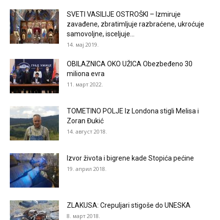
SVETI VASILIJE OSTROŠKI – Izmiruje
zavađene, zbratimljuje razbraćene, ukroćuje
samovoljne, isceljuje...
14. мај 2019.
OBILAZNICA OKO UŽICA Obezbeđeno 30
miliona evra
11. март 2022.
TOMETINO POLJE Iz Londona stigli Melisa i
Zoran Đukić
14. август 2018.
Izvor života i bigrene kade Stopića pećine
19. април 2018.
ZLAKUSA: Crepuljari stigoše do UNESKA
8. март 2018.