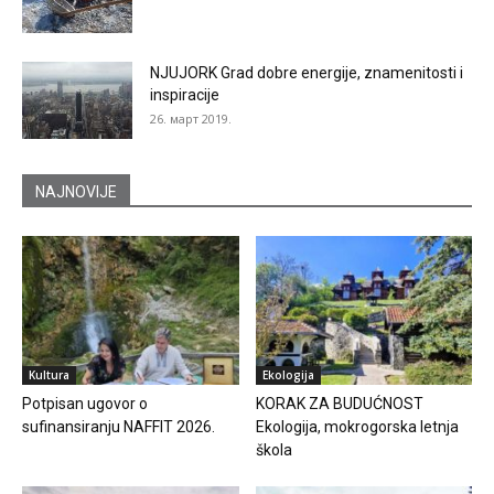
NJUJORK Grad dobre energije, znamenitosti i
inspiracije
26. март 2019.
NAJNOVIJE
Kultura
Ekologija
Potpisan ugovor o
KORAK ZA BUDUĆNOST
sufinansiranju NAFFIT 2026.
Ekologija, mokrogorska letnja
škola