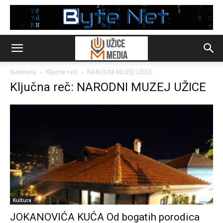
Naslovna
Ključne reči
NARODNI MUZEJ UŽICE
Ključna reč: NARODNI MUZEJ UŽICE
Kultura
JOKANOVIĆA KUĆA Od bogatih porodica