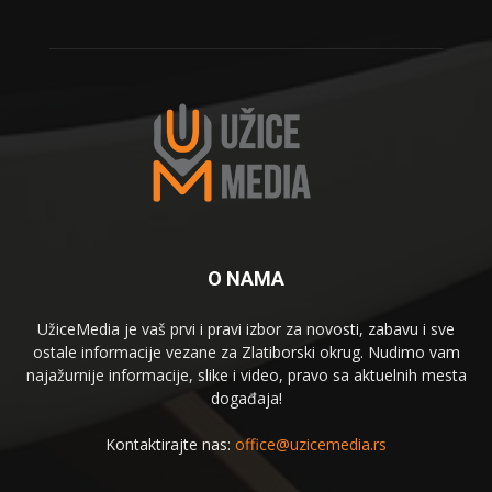
O NAMA
UžiceMedia je vaš prvi i pravi izbor za novosti, zabavu i sve
ostale informacije vezane za Zlatiborski okrug. Nudimo vam
najažurnije informacije, slike i video, pravo sa aktuelnih mesta
događaja!
Kontaktirajte nas:
office@uzicemedia.rs