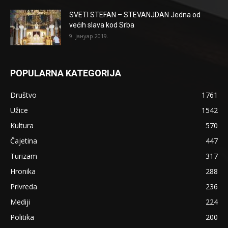
SVETI STEFAN – STEVANJDAN Jedna od
većih slava kod Srba
9. јануар 2019.
POPULARNA KATEGORIJA
Društvo
1761
Užice
1542
Kultura
570
Čajetina
447
Turizam
317
Hronika
288
Privreda
236
Mediji
224
Politika
200