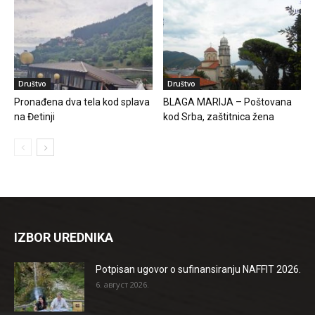
Društvo
Društvo
Pronađena dva tela kod splava
BLAGA MARIJA – Poštovana
na Đetinji
kod Srba, zaštitnica žena
IZBOR UREDNIKA
Potpisan ugovor o sufinansiranju NAFFIT 2026.
6. август 2026.