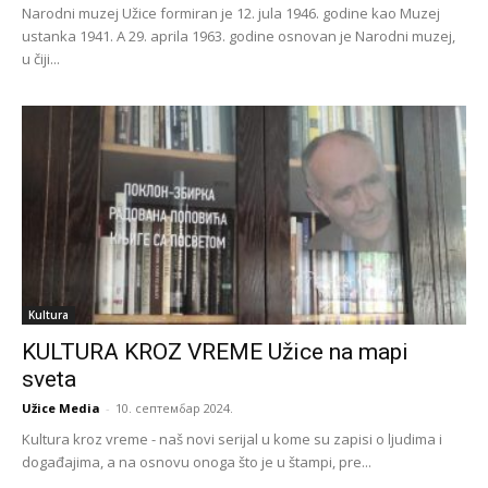
Narodni muzej Užice formiran je 12. jula 1946. godine kao Muzej
ustanka 1941. A 29. aprila 1963. godine osnovan je Narodni muzej,
u čiji...
Kultura
KULTURA KROZ VREME Užice na mapi
sveta
Užice Media
-
10. септембар 2024.
Kultura kroz vreme - naš novi serijal u kome su zapisi o ljudima i
događajima, a na osnovu onoga što je u štampi, pre...