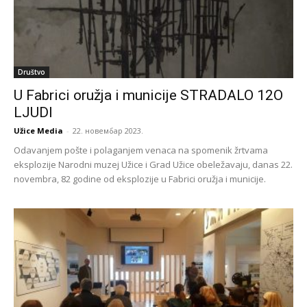
Društvo
U Fabrici oružja i municije STRADALO 12O
LJUDI
Užice Media
-
22. новембар 2023.
Odavanjem pošte i polaganjem venaca na spomenik žrtvama
eksplozije Narodni muzej Užice i Grad Užice obeležavaju, danas 22.
novembra, 82 godine od eksplozije u Fabrici oružja i municije.