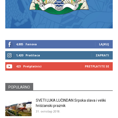
4,885
Fanova
LAJKUJ
1,420
Pratilaca
ZAPRATI
423
Pretplatnici
PRETPLATITE SE
POPULARNO
SVETI LUKA LUČINDAN Srpska slava i veliki
hrišćanski praznik
31. октобар 2018.