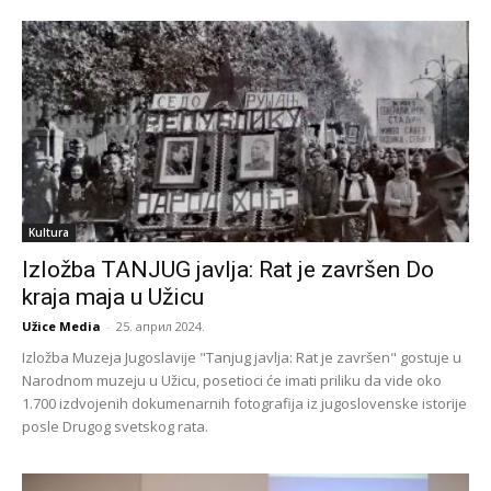
Kultura
Izložba TANJUG javlja: Rat je završen Do
kraja maja u Užicu
Užice Media
-
25. април 2024.
Izložba Muzeja Jugoslavije "Tanjug javlja: Rat je završen" gostuje u
Narodnom muzeju u Užicu, posetioci će imati priliku da vide oko
1.700 izdvojenih dokumenarnih fotografija iz jugoslovenske istorije
posle Drugog svetskog rata.