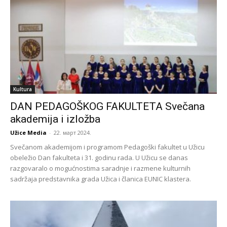
Kultura
DAN PEDAGOŠKOG FAKULTETA Svečana
akademija i izložba
Užice Media
-
22. март 2024.
Svečanom akademijom i programom Pedagoški fakultet u Užicu
obeležio Dan fakulteta i 31. godinu rada. U Užicu se danas
razgovaralo o mogućnostima saradnje i razmene kulturnih
sadržaja predstavnika grada Užica i članica EUNIC klastera.