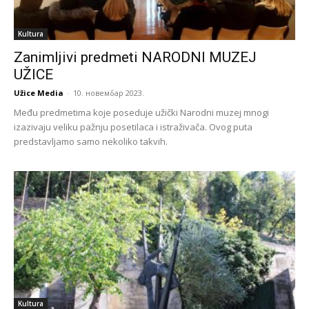
Kultura
Zanimljivi predmeti NARODNI MUZEJ
UŽICE
Užice Media
-
10. новембар 2023.
Među predmetima koje poseduje užički Narodni muzej mnogi
izazivaju veliku pažnju posetilaca i istraživača. Ovog puta
predstavljamo samo nekoliko takvih.
Kultura