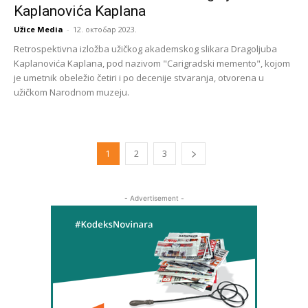
Kaplanovića Kaplana
Užice Media
-
12. октобар 2023.
Retrospektivna izložba užičkog akademskog slikara Dragoljuba
Kaplanovića Kaplana, pod nazivom "Carigradski memento", kojom
je umetnik obeležio četiri i po decenije stvaranja, otvorena u
užičkom Narodnom muzeju.
1
2
3
- Advertisement -