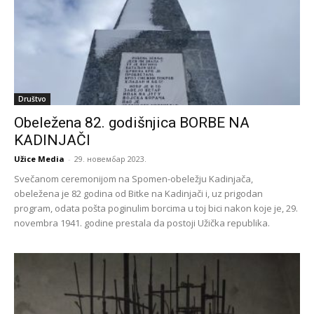
Društvo
Obeležena 82. godišnjica BORBE NA
KADINJAČI
Užice Media
-
29. новембар 2023.
Svečanom ceremonijom na Spomen-obeležju Kadinjača,
obeležena je 82 godina od Bitke na Kadinjači i, uz prigodan
program, odata pošta poginulim borcima u toj bici nakon koje je, 29.
novembra 1941. godine prestala da postoji Užička republika.