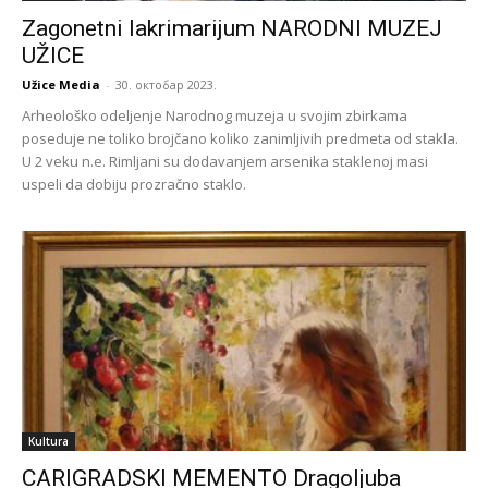
Zagonetni lakrimarijum NARODNI MUZEJ
UŽICE
Užice Media
-
30. октобар 2023.
Arheološko odeljenje Narodnog muzeja u svojim zbirkama
poseduje ne toliko brojčano koliko zanimljivih predmeta od stakla.
U 2 veku n.e. Rimljani su dodavanjem arsenika staklenoj masi
uspeli da dobiju prozračno staklo.
Kultura
CARIGRADSKI MEMENTO Dragoljuba