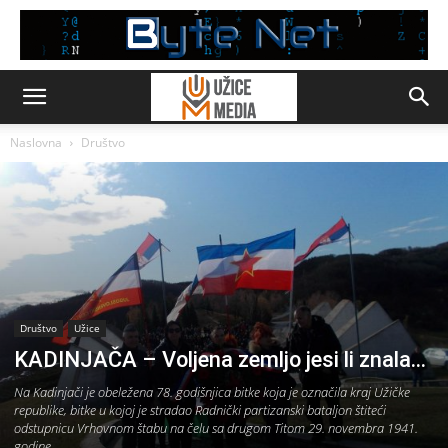
Naslovna
Društvo
Društvo
Užice
KADINJAČA – Voljena zemljo jesi li znala…
Na Kadinjači je obeležena 78. godišnjica bitke koja je označila kraj Užičke
republike, bitke u kojoj je stradao Radnički partizanski bataljon štiteći
odstupnicu Vrhovnom štabu na čelu sa drugom Titom 29. novembra 1941.
godine.