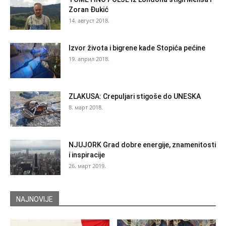
Zoran Đukić
14. август 2018.
Izvor života i bigrene kade Stopića pećine
19. април 2018.
ZLAKUSA: Crepuljari stigoše do UNESKA
8. март 2018.
NJUJORK Grad dobre energije, znamenitosti
i inspiracije
26. март 2019.
NAJNOVIJE