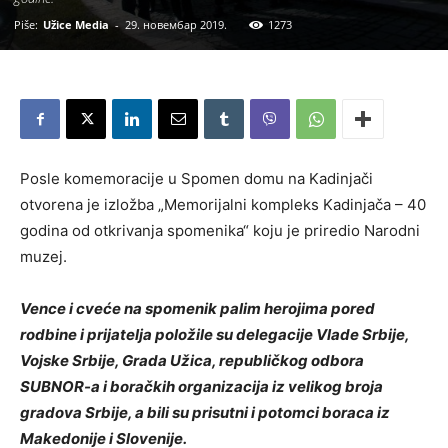
Piše:
Užice Media
-
29. новембар 2019.
1273
Posle komemoracije u Spomen domu na Kadinjači
otvorena je izložba „Memorijalni kompleks Kadinjača – 40
godina od otkrivanja spomenika“ koju je priredio Narodni
muzej.
Vence i cveće na spomenik palim herojima pored
rodbine i prijatelja položile su delegacije Vlade Srbije,
Vojske Srbije, Grada Užica, republičkog odbora
SUBNOR-a i boračkih organizacija iz velikog broja
gradova Srbije, a bili su prisutni i potomci boraca iz
Makedonije i Slovenije.