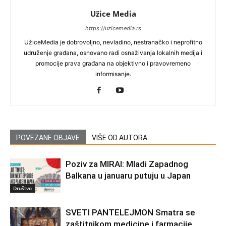
Užice Media
https://uzicemedia.rs
UžiceMedia je dobrovoljno, nevladino, nestranačko i neprofitno
udruženje građana, osnovano radi osnaživanja lokalnih medija i
promocije prava građana na objektivno i pravovremeno
informisanje.
POVEZANE OBJAVE
VIŠE OD AUTORA
Poziv za MIRAI: Mladi Zapadnog
Balkana u januaru putuju u Japan
Društvo
SVETI PANTELEJMON Smatra se
zaštitnikom medicine i farmacije