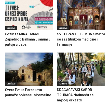
Društvo
Društvo
Poziv za MIRAI: Mladi
SVETI PANTELEJMON Smatra
Zapadnog Balkana u januaru
se zaštitnikom medicine i
putuju u Japan
farmacije
Društvo
Kultura
Sveta Petka Paraskeva
DRAGAČEVSKI SABOR
pomaže bolesne i siromašne
TRUBAČA Nadmeću se
najbolji orkestri