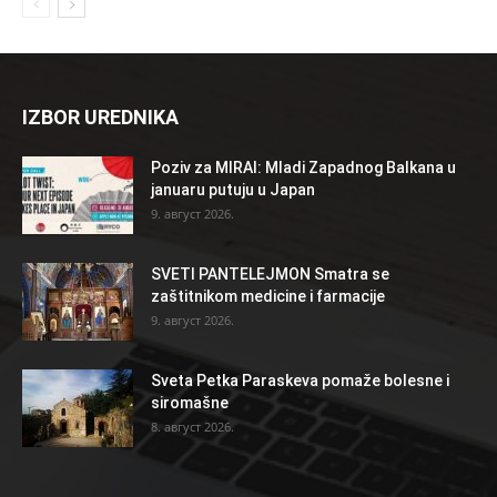
IZBOR UREDNIKA
Poziv za MIRAI: Mladi Zapadnog Balkana u
januaru putuju u Japan
9. август 2026.
SVETI PANTELEJMON Smatra se
zaštitnikom medicine i farmacije
9. август 2026.
Sveta Petka Paraskeva pomaže bolesne i
siromašne
8. август 2026.