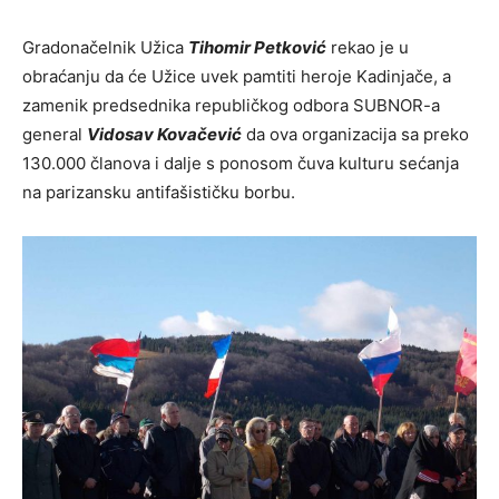
Gradonačelnik Užica
Tihomir Petković
rekao je u
obraćanju da će Užice uvek pamtiti heroje Kadinjače, a
zamenik predsednika republičkog odbora SUBNOR-a
general
Vidosav Kovačević
da ova organizacija sa preko
130.000 članova i dalje s ponosom čuva kulturu sećanja
na parizansku antifašističku borbu.