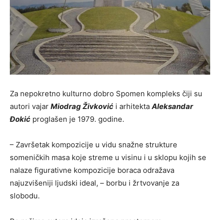
Za nepokretno kulturno dobro Spomen kompleks čiji su
autori vajar
Miodrag Živković
i arhitekta
Aleksandar
Đokić
proglašen je 1979. godine.
– Završetak kompozicije u vidu snažne strukture
someničkih masa koje streme u visinu i u sklopu kojih se
nalaze figurativne kompozicije boraca odražava
najuzvišeniji ljudski ideal, – borbu i žrtvovanje za
slobodu.