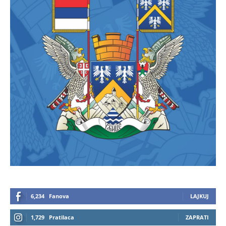
6,234
Fanova
LAJKUJ
1,729
Pratilaca
ZAPRATI