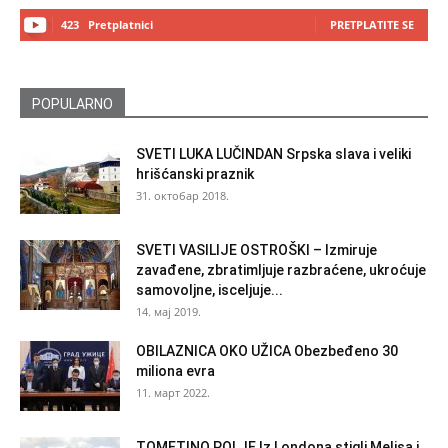
423
Pretplatnici
PRETPLATITE SE
POPULARNO
SVETI LUKA LUČINDAN Srpska slava i veliki
hrišćanski praznik
31. октобар 2018.
SVETI VASILIJE OSTROŠKI – Izmiruje
zavađene, zbratimljuje razbraćene, ukroćuje
samovoljne, isceljuje...
14. мај 2019.
OBILAZNICA OKO UŽICA Obezbeđeno 30
miliona evra
11. март 2022.
TOMETINO POLJE Iz Londona stigli Melisa i