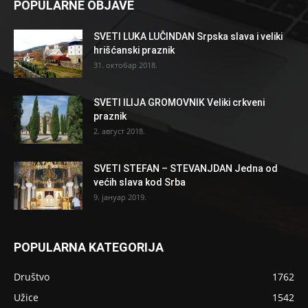
POPULARNE OBJAVE
SVETI LUKA LUČINDAN Srpska slava i veliki
hrišćanski praznik
31. октобар 2018.
SVETI ILIJA GROMOVNIK Veliki crkveni
praznik
2. август 2018.
SVETI STEFAN – STEVANJDAN Jedna od
većih slava kod Srba
9. јануар 2019.
POPULARNA KATEGORIJA
Društvo
1762
Užice
1542