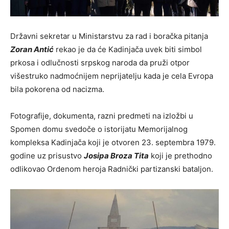
Državni sekretar u Ministarstvu za rad i boračka pitanja
Zoran Antić
rekao je da će Kadinjača uvek biti simbol
prkosa i odlučnosti srpskog naroda da pruži otpor
višestruko nadmoćnijem neprijatelju kada je cela Evropa
bila pokorena od nacizma.
Fotografije, dokumenta, razni predmeti na izložbi u
Spomen domu svedoče o istorijatu Memorijalnog
kompleksa Kadinjača koji je otvoren 23. septembra 1979.
godine uz prisustvo
Josipa Broza Tita
koji je prethodno
odlikovao Ordenom heroja Radnički partizanski bataljon.