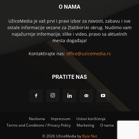
O NAMA
UžiceMedia je vaš prvi i pravi izbor za novosti, zabavu i sve
ostale informacije vezane za Zlatiborski okrug. Nudimo vam
najažurnije informacije, slike i video, pravo sa aktuelnih
mesta događaja!
Kontaktirajte nas:
office@uzicemedia.rs
PRATITE NAS
Naslovna
Impressum
Uslovi korišćenja
Terms and Conditions / Privacy Policy
Marketing
O nama
Kontakt
©
2026 UžiceMedia by
Byte Net