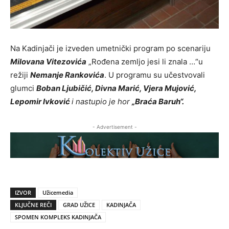
Na Kadinjači je izveden umetnički program po scenariju
Milovana Vitezovića
„Rođena zemljo jesi li znala …“u
režiji
Nemanje Rankovića
. U programu su učestvovali
glumci
Boban Ljubičić, Divna Marić, Vjera Mujović,
Lepomir Ivković
i nastupio je hor
„Braća Baruh“.
- Advertisement -
IZVOR
Užicemedia
KLJUČNE REČI
GRAD UŽICE
KADINJAČA
SPOMEN KOMPLEKS KADINJAČA