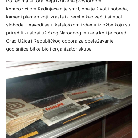
Po rečima autora ideja izražena prostornom
kompozicijom Kadinjača nije smrt, ona je život i pobeda,
kameni plamen koji izrasta iz zemlje kao večiti simbol
slobode – navodi se u kataloškom izdanju izložbe koju su
priredili kustosi užičkog Narodnog muzeja koji je pored
Grad Užica i Republičkog odbora za obeležavanje
godišnjice bitke bio i organizator skupa.