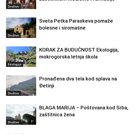
Društvo
Sveta Petka Paraskeva pomaže
bolesne i siromašne
Društvo
KORAK ZA BUDUĆNOST Ekologija,
mokrogorska letnja škola
Ekologija
Pronađena dva tela kod splava na
Đetinji
Društvo
BLAGA MARIJA – Poštovana kod Srba,
zaštitnica žena
Društvo