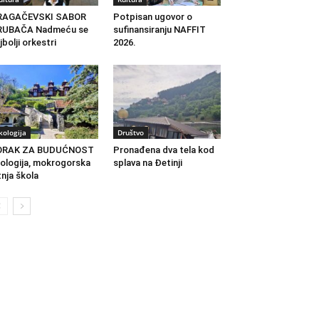
RAGAČEVSKI SABOR
Potpisan ugovor o
RUBAČA Nadmeću se
sufinansiranju NAFFIT
jbolji orkestri
2026.
kologija
Društvo
ORAK ZA BUDUĆNOST
Pronađena dva tela kod
ologija, mokrogorska
splava na Đetinji
tnja škola