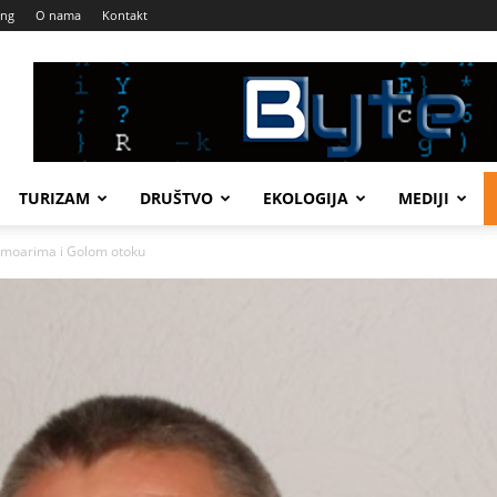
ing
O nama
Kontakt
TURIZAM
DRUŠTVO
EKOLOGIJA
MEDIJI
moarima i Golom otoku