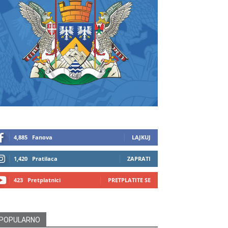
4,885
Fanova
LAJKUJ
1,420
Pratilaca
ZAPRATI
423
Pretplatnici
PRETPLATITE SE
POPULARNO