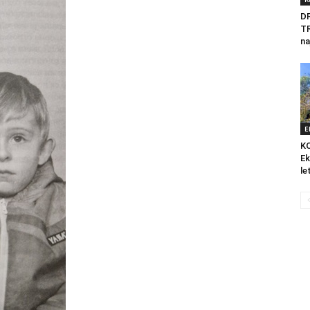
D
T
na
E
K
Ek
le