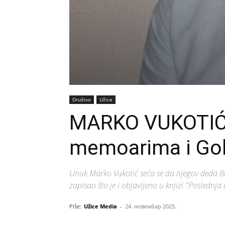
Društvo
Užice
MARKO VUKOTIĆ
memoarima i Go
Unuk Marko Vukotić seća se da njegov deda Bor
zapisao što je i objavljeno u knjizi "Poslednja
Piše:
Užice Media
-
24. новембар 2025.