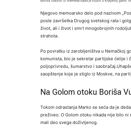
Boriša Vukotić iz vremena kada je služio u Kraljevoj gardi 1
Njegovo memoarsko delo pod nazivom „Posle
posle završetka Drugog svetskog rata i golg
život, ali i život i smrt mnogobrojnih rodol
strahota.
Po povratku iz zarobljeništva u Nemačkoj gd
komunista, bio je sekretar partijske ćelije 
poljoprivredu, šumarstvo i saobračaj.Uhapš
saopštenje koje je stiglo iz Moskve, na part
Na Golom otoku Boriša Vu
Tokom odrastanja Marko se seća da je deda pr
preživeo. O Golom otoku nikada nije bilo ni 
mali deo svega doživljenog.