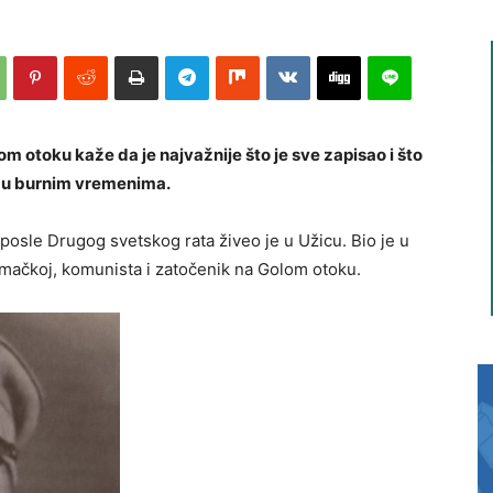
 otoku kaže da je najvažnije što je sve zapisao i što
u u burnim vremenima.
posle Drugog svetskog rata živeo je u Užicu. Bio je u
Nemačkoj, komunista i zatočenik na Golom otoku.