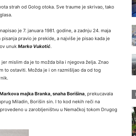
ivota strah od Golog otoka. Sve traume je skrivao, tako
glasa.
napisao je 7. januara 1981. godine, a zadnju 24. maja
isanja pravio je prekide, a najviše je pisao kada je
gov unuk
Marko Vukotić
.
jer mislim da je to možda bila i njegova želja. Znao
am to ostaviti. Možda je i on razmišljao da od tog
nik.
Markova majka Branka, snaha Borišina
, prekucavala
rug Miladin, Borišin sin. I to kod nekih reči na
e provedeno u zarobljeništvu u Nemačkoj tokom Drugog
K