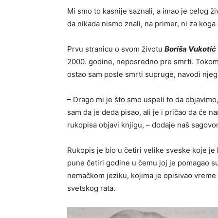
Mi smo to kasnije saznali, a imao je celog ž
da nikada nismo znali, na primer, ni za koga 
Prvu stranicu o svom životu
Boriša Vukotić
2000. godine, neposredno pre smrti. Tokom p
ostao sam posle smrti supruge, navodi nje
– Drago mi je što smo uspeli to da objavimo, 
sam da je deda pisao, ali je i pričao da će n
rukopisa objavi knjigu, – dodaje naš sagovor
Rukopis je bio u četiri velike sveske koje je
pune četiri godine u čemu joj je pomagao sup
nemačkom jeziku, kojima je opisivao vrem
svetskog rata.