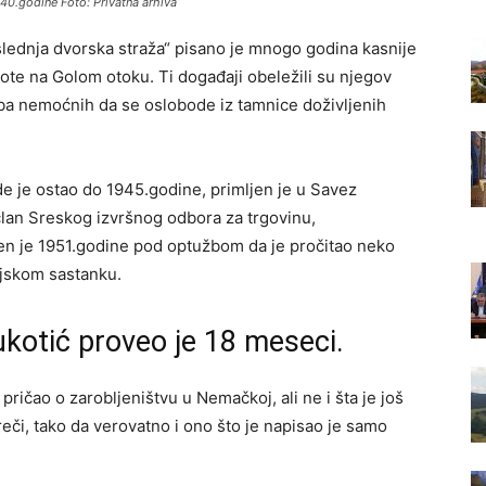
940.godine Foto: Privatna arhiva
dnja dvorska straža“ pisano je mnogo godina kasnije
ote na Golom otoku. Ti događaji obeležili su njegov
juba nemoćnih da se oslobode iz tamnice doživljenih
e je ostao do 1945.godine, primljen je u Savez
i član Sreskog izvršnog odbora za trgovinu,
en je 1951.godine pod optužbom da je pročitao neko
ijskom sastanku.
kotić proveo je 18 meseci.
ičao o zarobljeništvu u Nemačkoj, ali ne i šta je još
reči, tako da verovatno i ono što je napisao je samo