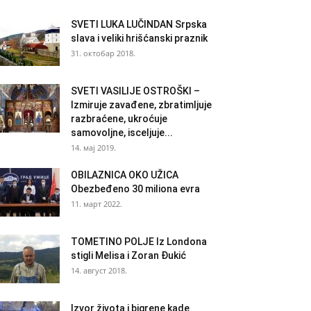
SVETI LUKA LUČINDAN Srpska
slava i veliki hrišćanski praznik
31. октобар 2018.
SVETI VASILIJE OSTROŠKI –
Izmiruje zavađene, zbratimljuje
razbraćene, ukroćuje
samovoljne, isceljuje...
14. мај 2019.
OBILAZNICA OKO UŽICA
Obezbeđeno 30 miliona evra
11. март 2022.
TOMETINO POLJE Iz Londona
stigli Melisa i Zoran Đukić
14. август 2018.
Izvor života i bigrene kade