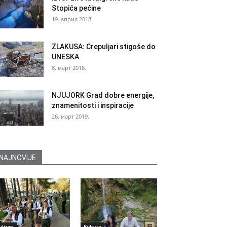
Stopića pećine
19. април 2018.
ZLAKUSA: Crepuljari stigoše do
UNESKA
8. март 2018.
NJUJORK Grad dobre energije,
znamenitosti i inspiracije
26. март 2019.
NAJNOVIJE
ultura
Kultura