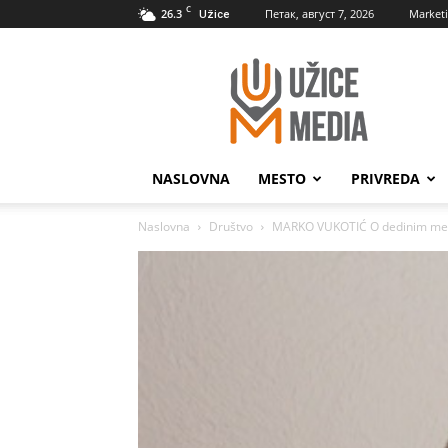
C
26.3
Петак, август 7, 2026
Market
Užice
UžiceMedia
NASLOVNA
MESTO
PRIVREDA
Naslovna
Društvo
MARKO VUKOTIĆ O dedinim me