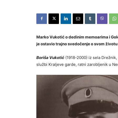
Marko Vukotić o dedinim memoarima i Golom
je ostavio trajno svedočenje o svom život
Boriša Vukotić
(1918-2000) iz sela Drežnik, 
službi Kraljeve garde, ratni zarobljenik u 