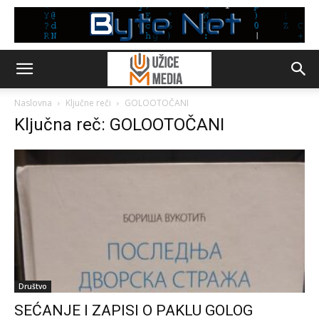
Naslovna
Ključne reči
GOLOOTOČANI
Ključna reč: GOLOOTOČANI
Društvo
SEĆANJE I ZAPISI O PAKLU GOLOG