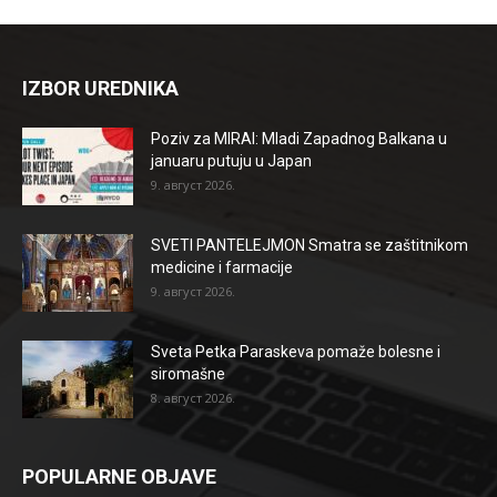
IZBOR UREDNIKA
Poziv za MIRAI: Mladi Zapadnog Balkana u
januaru putuju u Japan
9. август 2026.
SVETI PANTELEJMON Smatra se zaštitnikom
medicine i farmacije
9. август 2026.
Sveta Petka Paraskeva pomaže bolesne i
siromašne
8. август 2026.
POPULARNE OBJAVE