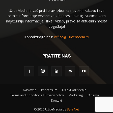
UžiceMedia je vaš prvi i pravi izbor za novosti, zabavu i sve
ostale informacije vezane za Zlatiborski okrug. Nudimo vam
najažurnije informacije, slike i video, pravo sa aktuelnih mesta
događaja!
Kontaktirajte nas:
office@uzicemedia.rs
PRATITE NAS
Naslovna
Impressum
Uslovi korišćenja
Terms and Conditions / Privacy Policy
Marketing
O nama
Kontakt
©
2026 UžiceMedia by
Byte Net