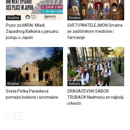
Društvo
Društvo
Poziv za MIRAI: Mladi
SVETI PANTELEJMON Smatra
Zapadnog Balkana u januaru
se zaštitnikom medicine i
putuju u Japan
farmacije
Društvo
Kultura
Sveta Petka Paraskeva
DRAGAČEVSKI SABOR
pomaže bolesne i siromašne
TRUBAČA Nadmeću se najbolji
orkestri