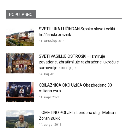
POPULARNO
SVETI LUKA LUČINDAN Srpska slava i veliki
hrišćanski praznik
31. октобар 2018.
SVETI VASILIJE OSTROŠKI – Izmiruje
zavađene, zbratimljuje razbraćene, ukroćuje
samovoljne, isceljuje...
14. мај 2019.
OBILAZNICA OKO UŽICA Obezbeđeno 30
miliona evra
11. март 2022.
TOMETINO POLJE Iz Londona stigli Melisa i
Zoran Đukić
14. август 2018.