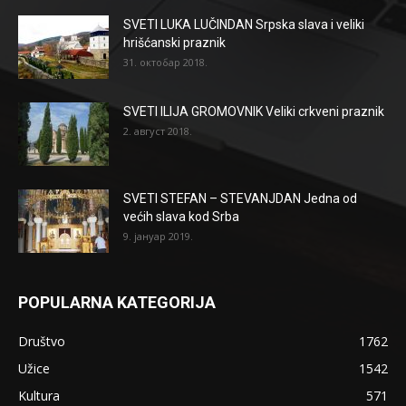
SVETI LUKA LUČINDAN Srpska slava i veliki
hrišćanski praznik
31. октобар 2018.
SVETI ILIJA GROMOVNIK Veliki crkveni praznik
2. август 2018.
SVETI STEFAN – STEVANJDAN Jedna od
većih slava kod Srba
9. јануар 2019.
POPULARNA KATEGORIJA
Društvo
1762
Užice
1542
Kultura
571