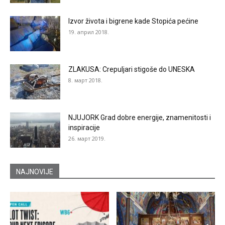
Izvor života i bigrene kade Stopića pećine
19. април 2018.
ZLAKUSA: Crepuljari stigoše do UNESKA
8. март 2018.
NJUJORK Grad dobre energije, znamenitosti i
inspiracije
26. март 2019.
NAJNOVIJE