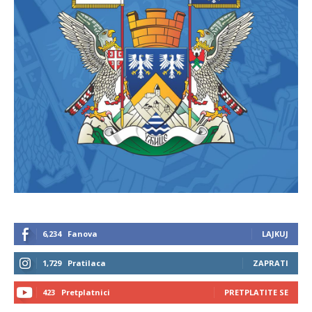
6,234
Fanova
LAJKUJ
1,729
Pratilaca
ZAPRATI
423
Pretplatnici
PRETPLATITE SE