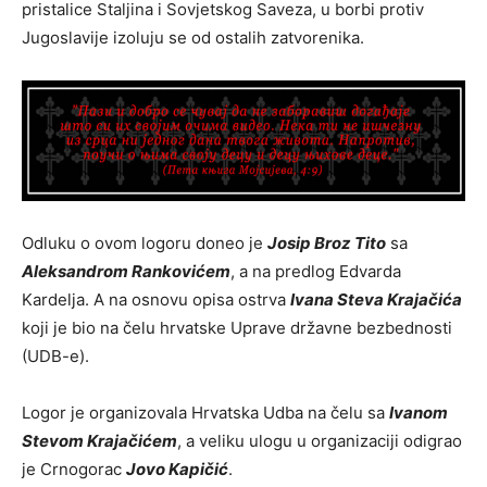
pristalice Staljina i Sovjetskog Saveza, u borbi protiv
Jugoslavije izoluju se od ostalih zatvorenika.
Odluku o ovom logoru doneo je
Josip Broz Tito
sa
Aleksandrom Rankovićem
, a na predlog Edvarda
Kardelja. A na osnovu opisa ostrva
Ivana Steva Krajačića
koji je bio na čelu hrvatske Uprave državne bezbednosti
(UDB-e).
Logor je organizovala Hrvatska Udba na čelu sa
Ivanom
Stevom Krajačićem
, a veliku ulogu u organizaciji odigrao
je Crnogorac
Jovo Kapičić
.