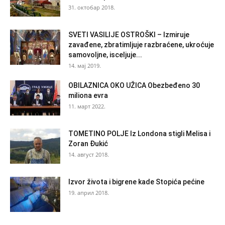
31. октобар 2018.
SVETI VASILIJE OSTROŠKI – Izmiruje
zavađene, zbratimljuje razbraćene, ukroćuje
samovoljne, isceljuje...
14. мај 2019.
OBILAZNICA OKO UŽICA Obezbeđeno 30
miliona evra
11. март 2022.
TOMETINO POLJE Iz Londona stigli Melisa i
Zoran Đukić
14. август 2018.
Izvor života i bigrene kade Stopića pećine
19. април 2018.