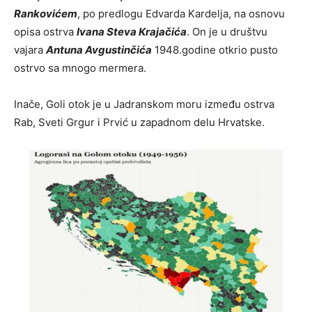
Rankovićem
, po predlogu Edvarda Kardelja, na osnovu
opisa ostrva
Ivana Steva Krajačića
. On je u društvu
vajara
Antuna Avgustinčića
1948.godine otkrio pusto
ostrvo sa mnogo mermera.
Inače, Goli otok je u Jadranskom moru između ostrva
Rab, Sveti Grgur i Prvić u zapadnom delu Hrvatske.