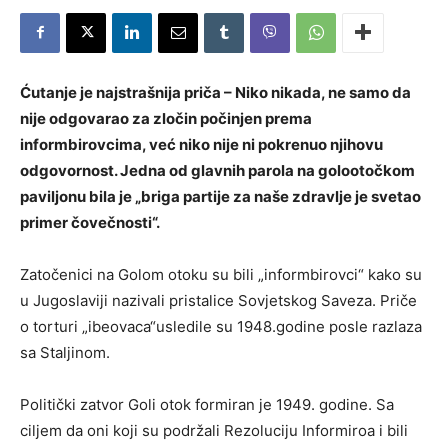
Ćutanje je najstrašnija priča – Niko nikada, ne samo da
nije odgovarao za zločin počinjen prema
informbirovcima, već niko nije ni pokrenuo njihovu
odgovornost. Jedna od glavnih parola na golootočkom
paviljonu bila je „briga partije za naše zdravlje je svetao
primer čovečnosti“.
Zatočenici na Golom otoku su bili „informbirovci“ kako su
u Jugoslaviji nazivali pristalice Sovjetskog Saveza. Priče
o torturi „ibeovaca“usledile su 1948.godine posle razlaza
sa Staljinom.
Politički zatvor Goli otok formiran je 1949. godine. Sa
ciljem da oni koji su podržali Rezoluciju Informiroa i bili