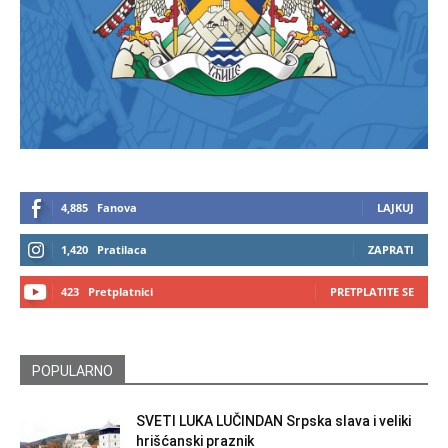
4,885
Fanova
LAJKUJ
1,420
Pratilaca
ZAPRATI
423
Pretplatnici
PRETPLATITE SE
POPULARNO
SVETI LUKA LUČINDAN Srpska slava i veliki
hrišćanski praznik