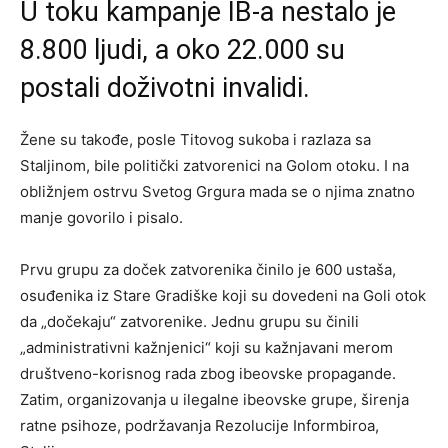
U toku kampanje IB-a nestalo je
8.800 ljudi, a oko 22.000 su
postali doživotni invalidi.
Žene su takođe, posle Titovog sukoba i razlaza sa
Staljinom, bile politički zatvorenici na Golom otoku. I na
obližnjem ostrvu Svetog Grgura mada se o njima znatno
manje govorilo i pisalo.
Prvu grupu za doček zatvorenika činilo je 600 ustaša,
osuđenika iz Stare Gradiške koji su dovedeni na Goli otok
da „dočekaju“ zatvorenike. Jednu grupu su činili
„administrativni kažnjenici“ koji su kažnjavani merom
društveno-korisnog rada zbog ibeovske propagande.
Zatim, organizovanja u ilegalne ibeovske grupe, širenja
ratne psihoze, podržavanja Rezolucije Informbiroa,