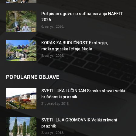
Potpisan ugovor o sufinansiranju NAFFIT
2026.
6. август 2026.
KORAK ZA BUDUĆNOST Ekologija,
mokrogorska letnja škola
5. август 2026.
POPULARNE OBJAVE
SVETI LUKA LUČINDAN Srpska slava i veliki
hrišćanski praznik
31. октобар 2018.
SVETI ILIJA GROMOVNIK Veliki crkveni
praznik
2. август 2018.