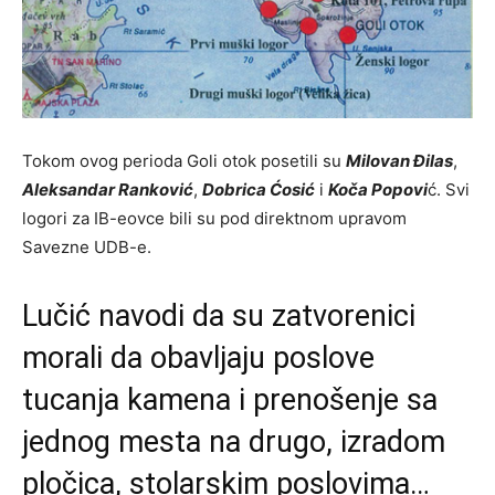
Tokom ovog perioda Goli otok posetili su
Milovan Đilas
,
Aleksandar Ranković
,
Dobrica Ćosić
i
Koča Popovi
ć. Svi
logori za IB-eovce bili su pod direktnom upravom
Savezne UDB-e.
Lučić navodi da su zatvorenici
morali da obavljaju poslove
tucanja kamena i prenošenje sa
jednog mesta na drugo, izradom
pločica, stolarskim poslovima…