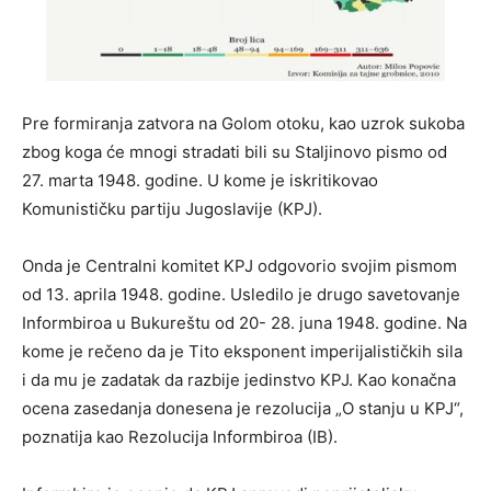
Pre formiranja zatvora na Golom otoku, kao uzrok sukoba
zbog koga će mnogi stradati bili su Staljinovo pismo od
27. marta 1948. godine. U kome je iskritikovao
Komunističku partiju Jugoslavije (KPJ).
Onda je Centralni komitet KPJ odgovorio svojim pismom
od 13. aprila 1948. godine. Usledilo je drugo savetovanje
Informbiroa u Bukureštu od 20- 28. juna 1948. godine. Na
kome je rečeno da je Tito eksponent imperijalističkih sila
i da mu je zadatak da razbije jedinstvo KPJ. Kao konačna
ocena zasedanja donesena je rezolucija „O stanju u KPJ“,
poznatija kao Rezolucija Informbiroa (IB).