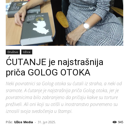
Društvo
Užice
ĆUTANJE je najstrašnija
priča GOLOG OTOKA
Neki povratnici sa Golog otoka su ćutali iz straha, a neki od
sramote. A ćutanje je najstrašnija priča Golog otoka, jer je
povratnicima bilo zabranjeno da pričaju kakve su torture
preživeli. Ali oni koji su otišli u inostranstvo povremeno su
iznosili svoja svedočenja u štampi.
Piše:
Užice Media
-
31. јул 2025.
945