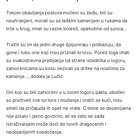
Tokom obavljanja poslova mučeni su žeđu, bili su
neuhranjeni, morali su sa teškim kamenjem u rukama da
trče u krug, imali su razne bolesti, opekotine od sunca…
Tražili su im da jedni druge špijuniraju i potkazuju, da
gone i tuku one koji nisu priznali krivicu. Pored toga imali
su svakodnevna prebijanja od strane islednika u logoru,
zatvorenicama su kosu vezivali za drške na nosilima za
kamenje…, dodala je Lučić.
Oni koji su bili zatvoreni u u ovom logoru pakla, ukoliko
su preživeli sve torture i mučenja i vratili se kući, nisu
smeli da pričajuda ih opet ne vrate. O tome se decenijama
nije pisalo i javno govorilo, ali se zato se sada
istraživanjem može doći do novih dragocenih i
neobjavljenih svedočenja.