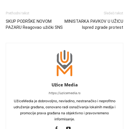
Prethodni tekst
Sledeći tekst
SKUP PODRŠKE NOVOM
MINISTARKA PAVKOV U UŽICU
PAZARU Reagovao užički SNS
Ispred zgrade protest
Užice Media
https://uzicemedia.rs
UžiceMedia je dobrovoljno, nevladino, nestranačko i neprofitno
udruženje građana, osnovano radi osnaživanja lokalnih medija i
promocije prava građana na objektivno i pravovremeno
informisanje.