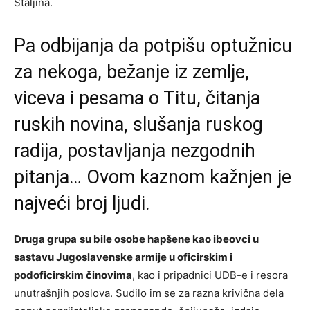
Staljina.
Pa odbijanja da potpišu optužnicu
za nekoga, bežanje iz zemlje,
viceva i pesama o Titu, čitanja
ruskih novina, slušanja ruskog
radija, postavljanja nezgodnih
pitanja… Ovom kaznom kažnjen je
najveći broj ljudi.
Druga grupa
su bile osobe hapšene kao ibeovci u
sastavu Jugoslavenske armije u oficirskim i
podoficirskim činovima
, kao i pripadnici UDB-e i resora
unutrašnjih poslova. Sudilo im se za razna krivična dela