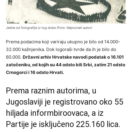
Jedna od fotografija iz tog doba (Foto: Nepoznati autor)
Prema podacima koji variraju ukupno je bilo od 14.000-
32.000 kažnjenika. Dok logoraši tvrde da ih je bilo do
60.000.
Državni arhiv Hrvatske navodi podatak o 16.101
zatočeniku, od kojih su 44 odsto bili Srbi, zatim 21 odsto
Crnogorci i 16 odsto Hrvati.
Prema raznim autorima, u
Jugoslaviji je registrovano oko 55
hiljada informbiroovaca, a iz
Partije je isključeno 225.160 lica.