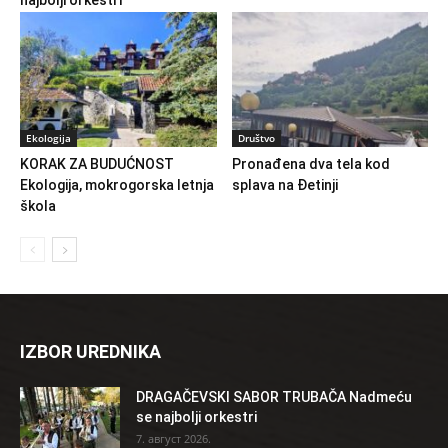
Ekologija
Društvo
KORAK ZA BUDUĆNOST
Pronađena dva tela kod
Ekologija, mokrogorska letnja
splava na Đetinji
škola
IZBOR UREDNIKA
DRAGAČEVSKI SABOR TRUBAČA Nadmeću
se najbolji orkestri
7. август 2026.