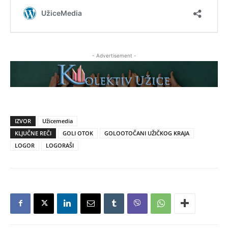
- Advertisement -
IZVOR
Užicemedia
KLJUČNE REČI
GOLI OTOK
GOLOOTOČANI UŽIČKOG KRAJA
LOGOR
LOGORAŠI