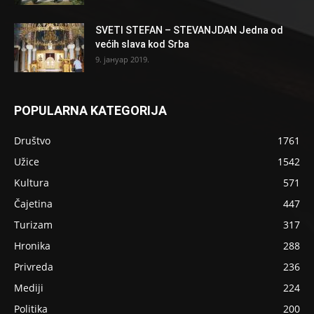
SVETI STEFAN – STEVANJDAN Jedna od
većih slava kod Srba
9. јануар 2019.
POPULARNA KATEGORIJA
Društvo
1761
Užice
1542
Kultura
571
Čajetina
447
Turizam
317
Hronika
288
Privreda
236
Mediji
224
Politika
200