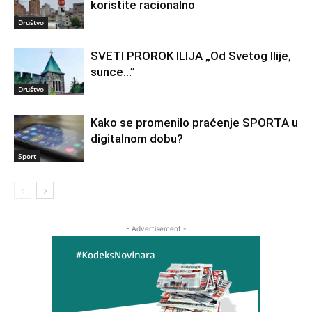
koristite racionalno
Društvo
SVETI PROROK ILIJA „Od Svetog Ilije,
sunce…”
Društvo
Kako se promenilo praćenje SPORTA u
digitalnom dobu?
Sport
- Advertisement -