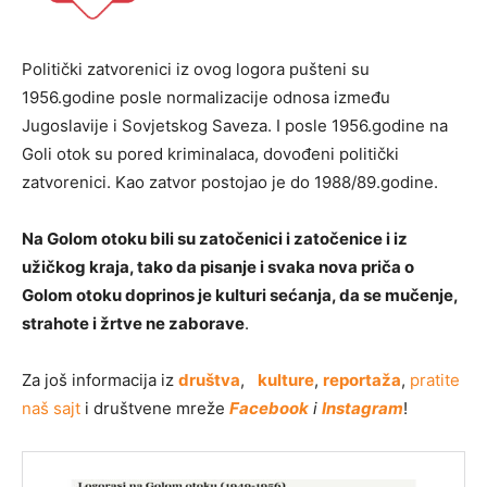
Politički zatvorenici iz ovog logora pušteni su
1956.godine posle normalizacije odnosa između
Jugoslavije i Sovjetskog Saveza. I posle 1956.godine na
Goli otok su pored kriminalaca, dovođeni politički
zatvorenici. Kao zatvor postojao je do 1988/89.godine.
Na Golom otoku bili su zatočenici i zatočenice i iz
užičkog kraja, tako da pisanje i svaka nova priča o
Golom otoku doprinos je kulturi sećanja, da se mučenje,
strahote i žrtve ne zaborave
.
Za još informacija iz
društva
,
kulture
,
reportaža
,
pratite
naš sajt
i društvene mreže
Facebook
i
Instagram
!