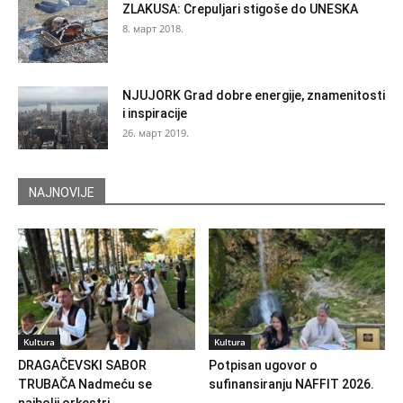
ZLAKUSA: Crepuljari stigoše do UNESKA
8. март 2018.
NJUJORK Grad dobre energije, znamenitosti
i inspiracije
26. март 2019.
NAJNOVIJE
Kultura
Kultura
DRAGAČEVSKI SABOR
Potpisan ugovor o
TRUBAČA Nadmeću se
sufinansiranju NAFFIT 2026.
najbolji orkestri