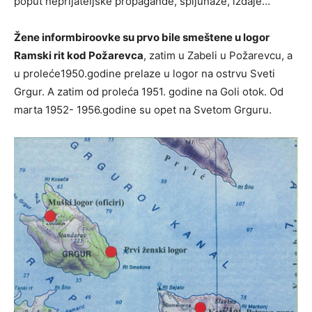
poput neprijateljske propagande, špijunaže, izdaje…
Žene informbiroovke su prvo bile smeštene u logor
Ramski rit kod Požarevca
, zatim u Zabeli u Požarevcu, a
u proleće1950.godine prelaze u logor na ostrvu Sveti
Grgur. A zatim od proleća 1951. godine na Goli otok. Od
marta 1952- 1956.godine su opet na Svetom Grguru.