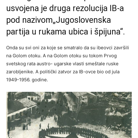
usvojena je druga rezolucija IB-a
pod nazivom„Jugoslovenska
partija u rukama ubica i špijuna“.
Onda su svi oni za koje se smatralo da su ibeovci završili
na Golom otoku. A na Golom otoku su tokom Prvog
svetskog rata austro- ugarske vlasti smeštale ruske
zarobljenike. A politički zatvor za IB-ovce bio od jula
1949-1956. godine.