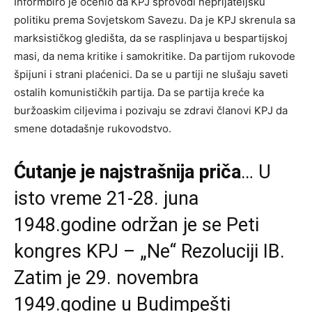
Informbiro je ocenio da KPJ sprovodi neprijateljsku
politiku prema Sovjetskom Savezu. Da je KPJ skrenula sa
marksističkog gledišta, da se rasplinjava u bespartijskoj
masi, da nema kritike i samokritike. Da partijom rukovode
špijuni i strani plaćenici. Da se u partiji ne slušaju saveti
ostalih komunističkih partija. Da se partija kreće ka
buržoaskim ciljevima i pozivaju se zdravi članovi KPJ da
smene dotadašnje rukovodstvo.
Ćutanje je najstrašnija priča
… U
isto vreme 21-28. juna
1948.godine održan je se Peti
kongres KPJ – „Ne“ Rezoluciji IB.
Zatim je 29. novembra
1949.godine u Budimpešti