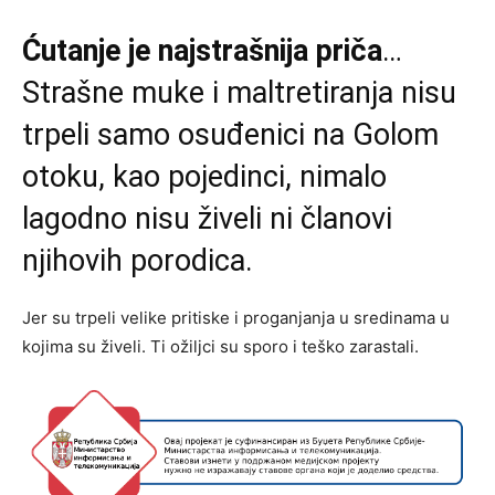
Ćutanje je najstrašnija priča
…
Strašne muke i maltretiranja nisu
trpeli samo osuđenici na Golom
otoku, kao pojedinci, nimalo
lagodno nisu živeli ni članovi
njihovih porodica.
Jer su trpeli velike pritiske i proganjanja u sredinama u
kojima su živeli. Ti ožiljci su sporo i teško zarastali.