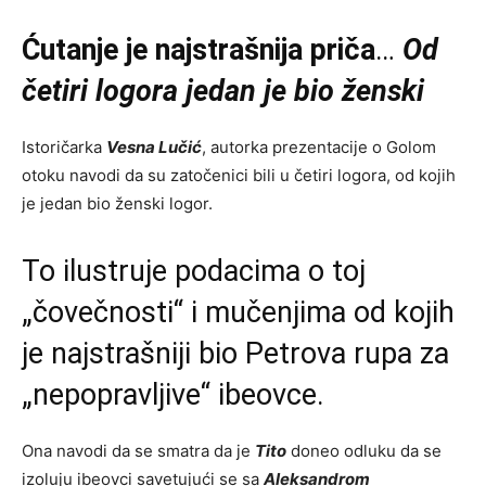
Ćutanje je najstrašnija priča
…
Od
četiri logora jedan je bio ženski
Istoričarka
Vesna Lučić
, autorka prezentacije o Golom
otoku navodi da su zatočenici bili u četiri logora, od kojih
je jedan bio ženski logor.
To ilustruje podacima o toj
„čovečnosti“ i mučenjima od kojih
je najstrašniji bio Petrova rupa za
„nepopravljive“ ibeovce.
Ona navodi da se smatra da je
Tito
doneo odluku da se
izoluju ibeovci savetujući se sa
Aleksandrom