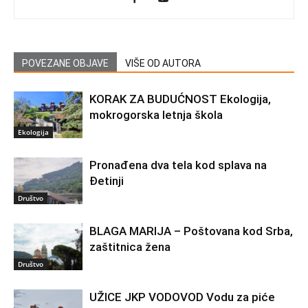
POVEZANE OBJAVE
VIŠE OD AUTORA
KORAK ZA BUDUĆNOST Ekologija,
mokrogorska letnja škola
Ekologija
Pronađena dva tela kod splava na
Đetinji
Društvo
BLAGA MARIJA – Poštovana kod Srba,
zaštitnica žena
Društvo
UŽICE JKP VODOVOD Vodu za piće