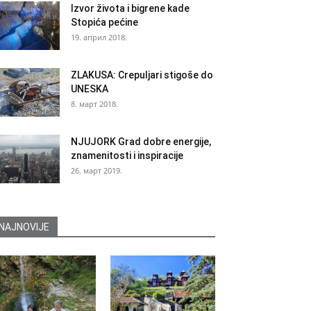
Izvor života i bigrene kade
Stopića pećine
19. април 2018.
ZLAKUSA: Crepuljari stigoše do
UNESKA
8. март 2018.
NJUJORK Grad dobre energije,
znamenitosti i inspiracije
26. март 2019.
NAJNOVIJE