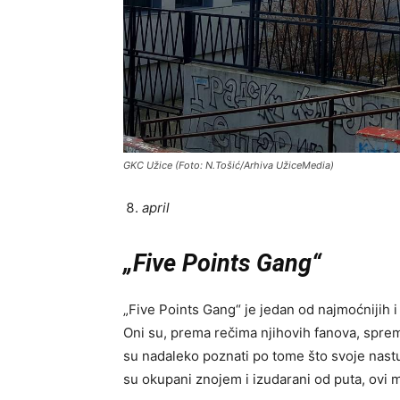
GKC Užice (Foto: N.Tošić/Arhiva UžiceMedia)
april
„
Five Points Gang
“
„Five Points Gang“ je jedan od najmoćnijih i
Oni su, prema rečima njihovih fanova, spre
su nadaleko poznati po tome što svoje nastu
su okupani znojem i izudarani od puta, ovi 