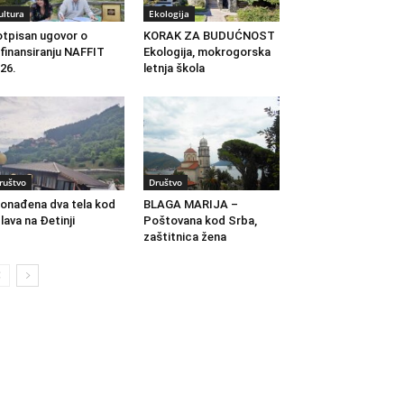
ultura
Ekologija
tpisan ugovor o
KORAK ZA BUDUĆNOST
finansiranju NAFFIT
Ekologija, mokrogorska
26.
letnja škola
ruštvo
Društvo
onađena dva tela kod
BLAGA MARIJA –
lava na Đetinji
Poštovana kod Srba,
zaštitnica žena