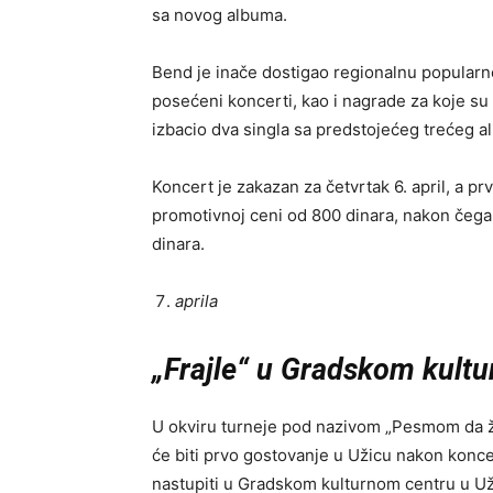
sa novog albuma.
Bend je inače dostigao regionalnu popularn
posećeni koncerti, kao i nagrade za koje su 
izbacio dva singla sa predstojećeg trećeg al
Koncert je zakazan za četvrtak 6. april, a p
promotivnoj ceni od 800 dinara, nakon čega 
dinara.
aprila
„Frajle“ u Gradskom kult
U okviru turneje pod nazivom „Pesmom da ž
će biti prvo gostovanje u Užicu nakon koncer
nastupiti u Gradskom kulturnom centru u Uži