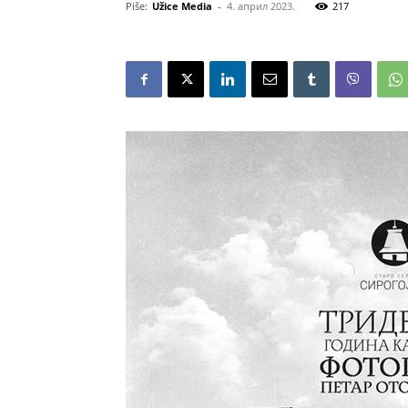
Piše:
Užice Media
-
4. април 2023.
217