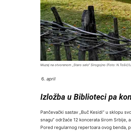
Muzej na otvorenom „Staro selo“ Sirogojno (Foto: N.Tošić/
april
Izložba u Biblioteci pa
kon
Pančevački sastav „Buč Kesidi“ u sklopu sv
snagu“ održaće 12 koncerata širom Srbije, a 
Pored regularnog repertoara ovog benda, po