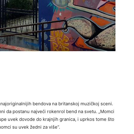
 najoriginalnijih bendova na britanskoj muzičkoj sceni.
mni da postanu najveći rokenrol bend na svetu. „Momci
pe uvek dovode do krajnjih granica, i uprkos tome što
momci su uvek žedni za više“.