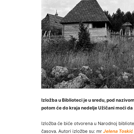
Izložba u Biblioteci je u sredu, pod nazivo
potom će do kraja nedelje Užičani moći da
Izložba će biće otvorena u Narodnoj bibliote
časova. Autori izložbe su: mr
Jelena Toskić