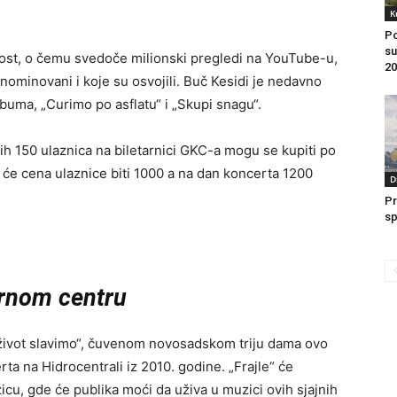
K
Po
su
ost, o čemu svedoče milionski pregledi na YouTube-u,
20
nominovani i koje su osvojili. Buč Kesidi je nedavno
buma, „Curimo po asflatu“ i „Skupi snagu“.
rvih 150 ulaznica na biletarnici GKC-a mogu se kupiti po
će cena ulaznice biti 1000 a na dan koncerta 1200
D
Pr
sp
urnom centru
ivot slavimo“, čuvenom novosadskom triju dama ovo
ta na Hidrocentrali iz 2010. godine. „Frajle“ će
cu, gde će publika moći da uživa u muzici ovih sjajnih