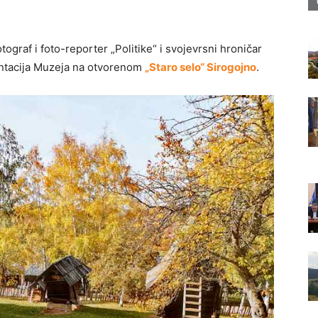
tograf i foto-reporter „Politike“ i svojevrsni hroničar
zentacija Muzeja na otvorenom
„Staro selo“ Sirogojno
.