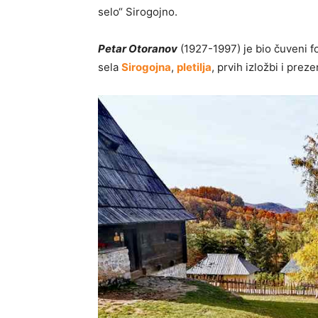
selo“ Sirogojno.
Petar Otoranov
(1927-1997) je bio čuveni fo
sela
Sirogojna
,
pletilja
, prvih izložbi i pre