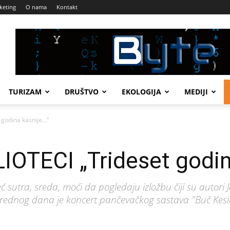
keting
O nama
Kontakt
TURIZAM
DRUŠTVO
EKOLOGIJA
MEDIJI
 godina kasnije…“
IOTECI „Trideset godin
ć sutra, sreda, moći da pogledaju izložbu čiji su autori J
ednog dana je koncert pančevačkog sastava "Buč Kesidi",