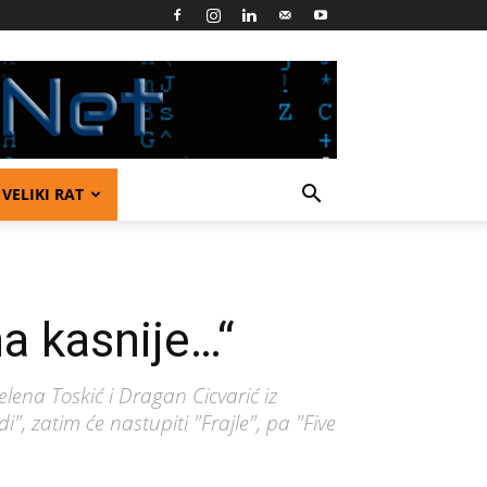
VELIKI RAT
a kasnije…“
elena Toskić i Dragan Cicvarić iz
 zatim će nastupiti "Frajle", pa "Five