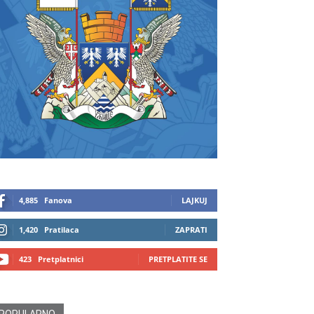
4,885
Fanova
LAJKUJ
1,420
Pratilaca
ZAPRATI
423
Pretplatnici
PRETPLATITE SE