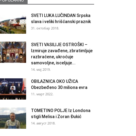
POPULARNO
SVETI LUKA LUČINDAN Srpska
slava i veliki hrišćanski praznik
31. октобар 2018.
SVETI VASILIJE OSTROŠKI –
Izmiruje zavađene, zbratimljuje
razbraćene, ukroćuje
samovoljne, isceljuje...
14. мај 2019.
OBILAZNICA OKO UŽICA
Obezbeđeno 30 miliona evra
11. март 2022.
TOMETINO POLJE Iz Londona
stigli Melisa i Zoran Đukić
14. август 2018.