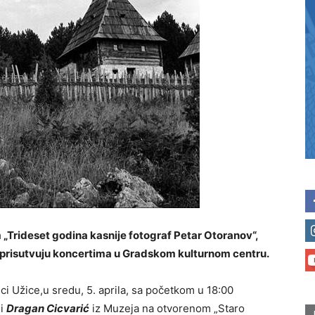
m „Trideset godina kasnije fotograf Petar Otoranov“,
 prisutvuju koncertima u Gradskom kulturnom centru.
ci Užice,u sredu, 5. aprila, sa početkom u 18:00
i
Dragan Cicvarić
iz Muzeja na otvorenom „Staro