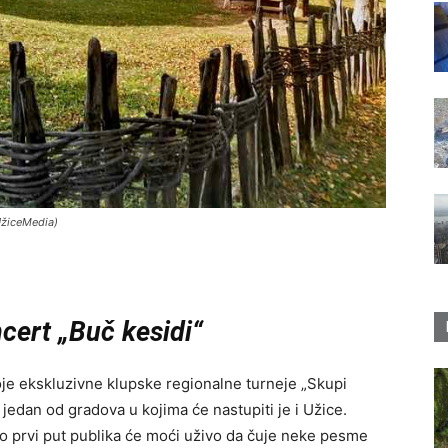
UžiceMedia)
cert „Buč kesidi“
oje ekskluzivne klupske regionalne turneje „Skupi
jedan od gradova u kojima će nastupiti je i Užice.
 prvi put publika će moći uživo da čuje neke pesme