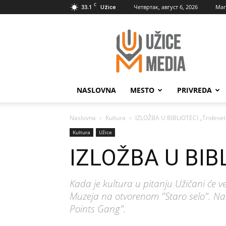
C
33.1
Четвртак, август 6, 2026
Mar
Užice
UžiceMedia
NASLOVNA
MESTO
PRIVREDA
Naslovna
Kultura
IZLOŽBA U BIBLIOTECI „Trideset
Kultura
Užice
IZLOŽBA U BIBL
Kada je kultura u pitanju Užičani će ve
Muzeja na otvorenom "Staro selo". Nar
Points Gang".