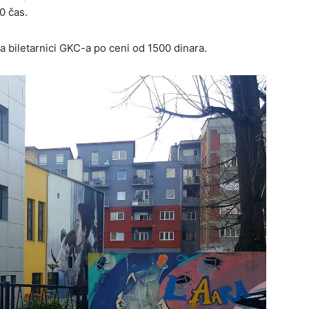
0 čas.
a biletarnici GKC-a po ceni od 1500 dinara.