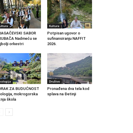
ultura
Kultura
RAGAČEVSKI SABOR
Potpisan ugovor o
RUBAČA Nadmeću se
sufinansiranju NAFFIT
jbolji orkestri
2026.
kologija
Društvo
ORAK ZA BUDUĆNOST
Pronađena dva tela kod
ologija, mokrogorska
splava na Đetinji
tnja škola