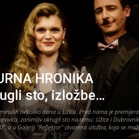
URNA HRONIKA
ugli sto, izložbe…
i minulih nekoliko dana u Užicu. Pred nama je premijera
povića, zanimljiv okrugli sto na temu: Užice i Dubrovnik
", a u Galeriji "Reflektor" otvorena izložba, koja se može