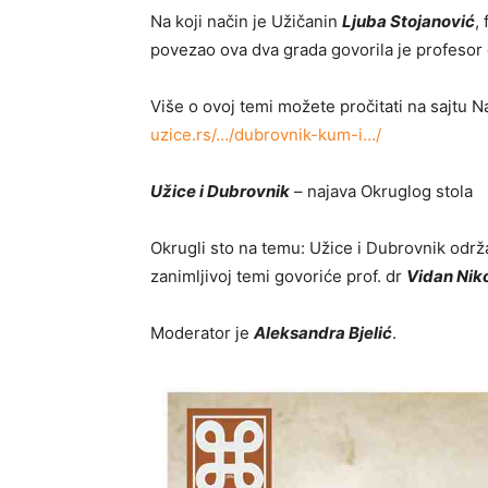
Na koji način je Užičanin
Ljuba Stojanović
,
povezao ova dva grada govorila je profesor
Više o ovoj temi možete pročitati na sajtu 
uzice.rs/…/dubrovnik-kum-i…/
Užice i Dubrovnik
– najava Okruglog stola
Okrugli sto na temu: Užice i Dubrovnik održ
zanimljivoj temi govoriće prof. dr
Vidan Niko
Moderator je
Aleksandra Bjelić
.