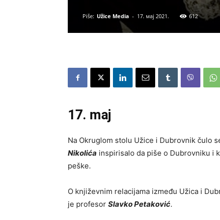
Piše:
Užice Media
-
17. мај 2021.
612
17. maj
Na Okruglom stolu Užice i Dubrovnik čulo se
Nikolića
inspirisalo da piše o Dubrovniku i 
peške.
O književnim relacijama između Užica i Dubro
je profesor
Slavko Petaković
.