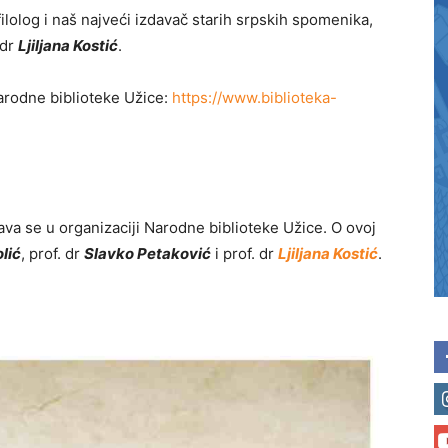
 filolog i naš najveći izdavač starih srpskih spomenika,
 dr
Ljiljana Kostić
.
Narodne biblioteke Užice:
https://www.biblioteka-
ava se u organizaciji Narodne biblioteke Užice. O ovoj
lić
, prof. dr
Slavko Petaković
i prof. dr
Ljiljana Kostić
.