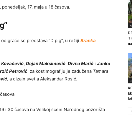
, ponedeljak, 17. maja u 18 časova.
ig“
K
D
T
, odigraće se predstava “D pig”, u režiji
Branka
na
 Kovačević
,
Dejan Maksimović
,
Divna Marić
i
Janko
rzić Petrović
, za kostimografiju je zadužena
Tamara
ović
, a dizajn svetla Aleksandar Rosić.
E
K
Ek
 časova.
le
 19 i 30 časova na Velikoj sceni Narodnog pozorišta