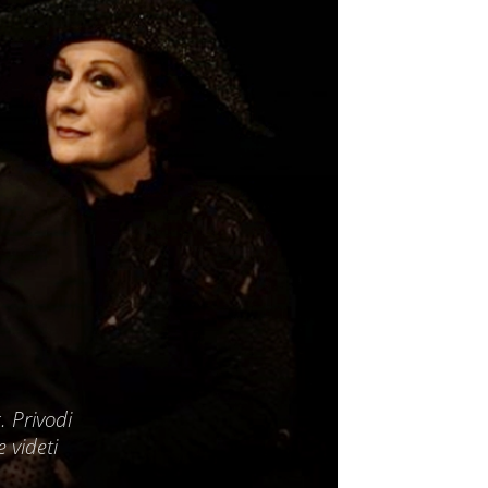
. Privodi
 videti