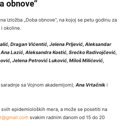
ba obnove“
lna izložba „Doba obnove“, na kojoj se petu godinu za
i okoline.
ralić, Dragan Vićentić, Jelena Prljević, Aleksandar
 Ana Lazić, Aleksandra Kostić, Srećko Radivojčević,
ović, Jelena Petrović Luković, Miloš Milićević,
 saradnje sa Vojnom akademijom),
Ana Vrtačnik
i
e svih epidemioloških mera, a može se posetiti na
tor@gmail.com
svakim radnim danom od 15 do 20