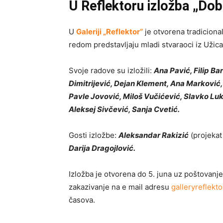
U Reflektoru izložba „Do
U
Galeriji „Reflektor“
je otvorena tradiciona
redom predstavljaju mladi stvaraoci iz Užica 
Svoje radove su izložili:
Ana Pavić, Filip Ba
Dimitrijević, Dejan Klement, Ana Marković,
Pavle Jovović, Miloš Vučićević, Slavko Luk
Aleksej Sivčević, Sanja Cvetić.
Gosti izložbe:
Aleksandar Rakizić
(projekat
Darija Dragojlović.
Izložba je otvorena do 5. juna uz poštovanj
zakazivanje na e mail adresu
galleryreflek
časova.