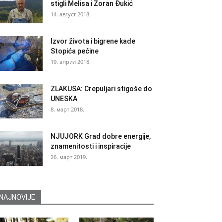
stigli Melisa i Zoran Đukić
14. август 2018.
Izvor života i bigrene kade
Stopića pećine
19. април 2018.
ZLAKUSA: Crepuljari stigoše do
UNESKA
8. март 2018.
NJUJORK Grad dobre energije,
znamenitosti i inspiracije
26. март 2019.
NAJNOVIJE