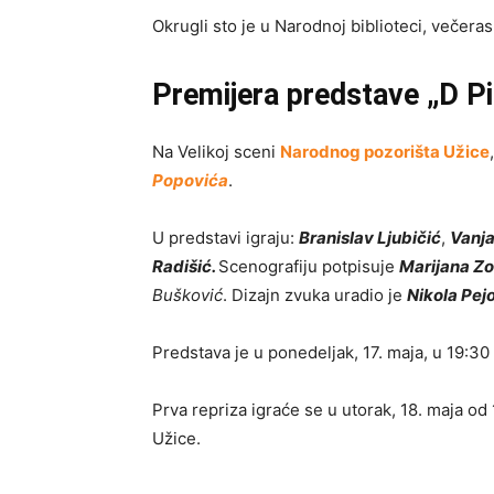
Okrugli sto je u Narodnoj biblioteci, večeras
Premijera predstave „D P
Na Velikoj sceni
Narodnog pozorišta Užice
Popovića
.
U predstavi igraju:
Branislav Ljubičić
,
Vanja
Radišić.
Scenografiju potpisuje
Marijana Zo
Bušković
. Dizajn zvuka uradio je
Nikola Pej
Predstava je u ponedeljak, 17. maja, u 19:30
Prva repriza igraće se u utorak, 18. maja od
Užice.