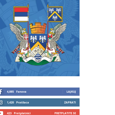
4,885
Fanova
LAJKUJ
1,420
Pratilaca
ZAPRATI
423
Pretplatnici
PRETPLATITE SE