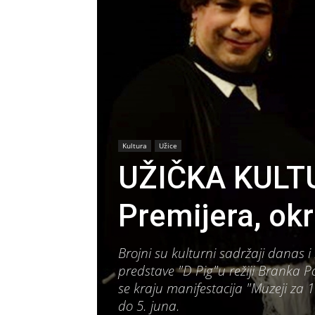
Kultura
Užice
UŽIČKA KULT
Premijera, okr
Brojni su kulturni sadržaji danas 
predstave "D Pig"u režiji Branka Po
se kraju manifestacija "Muzeji za 10
do 5. juna.