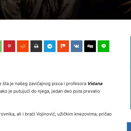
 šta je našeg zavičajnog pisca i profesora
Vidana
kako je putujući do njega, jedan deo puta prevalio
vnika, ali i braći Vojinović, užičkim knezovima, pričao