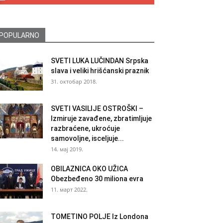
POPULARNO
SVETI LUKA LUČINDAN Srpska
slava i veliki hrišćanski praznik
31. октобар 2018.
SVETI VASILIJE OSTROŠKI –
Izmiruje zavađene, zbratimljuje
razbraćene, ukroćuje
samovoljne, isceljuje...
14. мај 2019.
OBILAZNICA OKO UŽICA
Obezbeđeno 30 miliona evra
11. март 2022.
TOMETINO POLJE Iz Londona