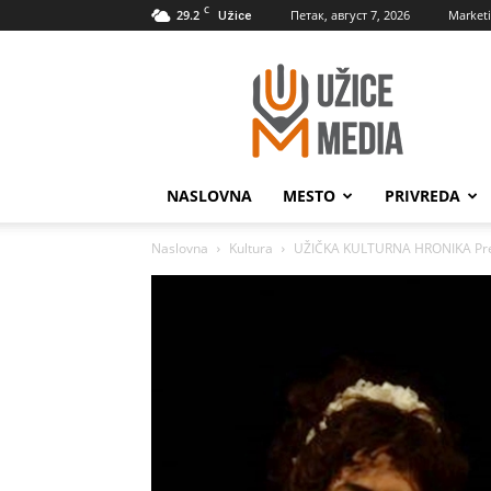
C
29.2
Петак, август 7, 2026
Market
Užice
UžiceMedia
NASLOVNA
MESTO
PRIVREDA
Naslovna
Kultura
UŽIČKA KULTURNA HRONIKA Premi