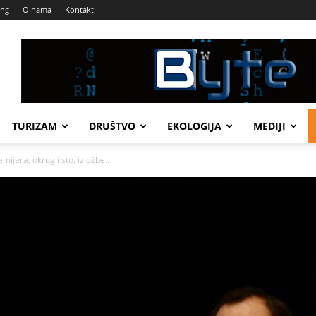
ing
O nama
Kontakt
TURIZAM
DRUŠTVO
EKOLOGIJA
MEDIJI
jera, okrugli sto, izložbe…