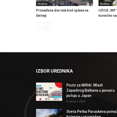
Društvo
Društvo
Pronađena dva tela kod splava na
UŽICE JKP 
Đetinji
koristite ra
IZBOR UREDNIKA
Poziv za MIRAI: Mladi
Zapadnog Balkana u januaru
putuju u Japan
9. август 2026.
Sveta Petka Paraskeva poma
bolesne i siromašne