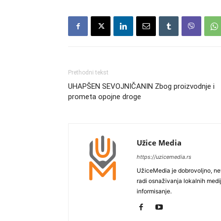
Prethodni tekst
UHAPŠEN SEVOJNIČANIN Zbog proizvodnje i
prometa opojne droge
Užice Media
https://uzicemedia.rs
UžiceMedia je dobrovoljno, ne
radi osnaživanja lokalnih med
informisanje.