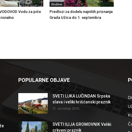
Društvo
VODOVOD Vodu za piće
Predlozi za dodelu najviših priznanja
cionalno
Grada Užica do 1. septembra
POPULARNE OBJAVE
P
SVETI LUKA LUČINDAN Srpska
D
slava i veliki hrišćanski praznik
U
31. октобар 2018.
K
Ča
SVETI ILIJA GROMOVNIK Veliki
že
crkveni praznik