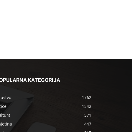
OPULARNA KATEGORIJA
ruštvo
1762
žice
1542
ultura
571
jetina
447