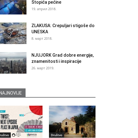
Stopića pećine
19. април 2018.
ZLAKUSA: Crepuljari stigoše do
UNESKA
8. март 2018.
NJUJORK Grad dobre energije,
znamenitosti i inspiracije
26. март 2019.
NAJNOVIJE
ruštvo
Društvo