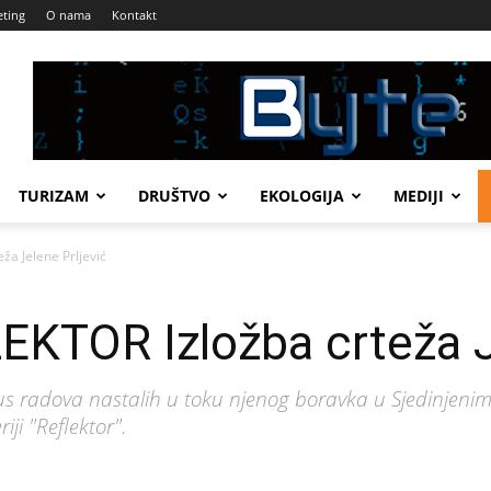
ting
O nama
Kontakt
TURIZAM
DRUŠTVO
EKOLOGIJA
MEDIJI
ža Jelene Prljević
KTOR Izložba crteža Je
opus radova nastalih u toku njenog boravka u Sjedinjen
iji "Reflektor".