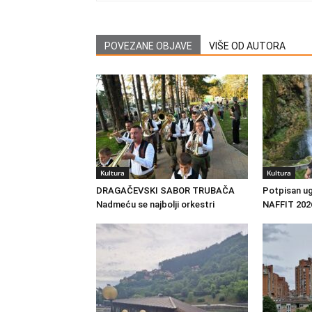
POVEZANE OBJAVE
VIŠE OD AUTORA
Kultura
Kultura
DRAGAČEVSKI SABOR TRUBAČA
Potpisan ug
Nadmeću se najbolji orkestri
NAFFIT 202