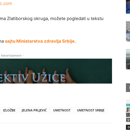
ic.com
ama Zlatiborskog okruga, možete pogledati u tekstu
 na
sajtu Ministarstva zdravlja Srbije
.
 Advertisement -
IZLOŽBE
JELENA PRLJEVIĆ
UMETNOST
UMETNOST SRBIJE
D