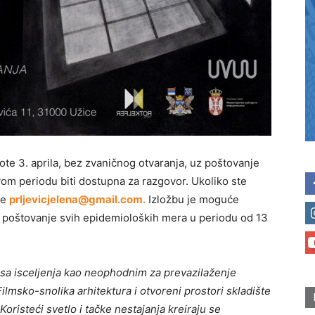
ote 3. aprila, bez zvaničnog otvaranja, uz poštovanje
om periodu biti dostupna za razgovor. Ukoliko ste
te
prljevicjelena@gmail.com.
Izložbu je moguće
z poštovanje svih epidemioloških mera u periodu od 13
sa isceljenja kao neophodnim za prevazilaženje
Filmsko-snolika arhitektura i otvoreni prostori skladište
Koristeći svetlo i tačke nestajanja kreiraju se