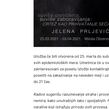
Izložba će biti otvorena od 25. marta do sub
svih epidemioloških mera. Umetnica će u ov
zainteresovani za posetu izložbi kontaktiraj
posetiti na zakazivanje na naveden mejl i u
do 21 čas.
Radovi sugerišu razumevanje straha i proce
nemira, kako unutrašnjih tako i spoljašnjih. 
narative koji istražuju prirodu ovih procesa. 