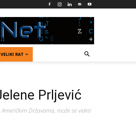
VELIKI RAT
lene Prljević
im Američkim Državama, može se videti