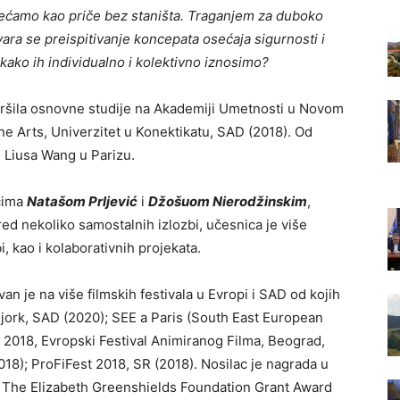
osećamo kao priče bez staništa. Traganjem za duboko
ra se preispitivanje koncepata osećaja sigurnosti i
 kako ih individualno i kolektivno iznosimo?
vršila osnovne studije na Akademiji Umetnosti u Novom
ne Arts, Univerzitet u Konektikatu, SAD (2018). Od
e Liusa Wang u Parizu.
cima
Natašom Prljević
i
Džošuom Nierodžinskim
,
d nekoliko samostalnih izlozbi, učesnica je više
i, kao i kolaborativnih projekata.
van je na više filmskih festivala u Evropi i SAD od kojih
ujork, SAD (2020); SEE a Paris (South East European
a 2018, Evropski Festival Animiranog Filma, Beograd,
018); ProFiFest 2018, SR (2018). Nosilac je nagrada u
i i The Elizabeth Greenshields Foundation Grant Award