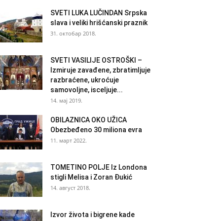
SVETI LUKA LUČINDAN Srpska
slava i veliki hrišćanski praznik
31. октобар 2018.
SVETI VASILIJE OSTROŠKI –
Izmiruje zavađene, zbratimljuje
razbraćene, ukroćuje
samovoljne, isceljuje...
14. мај 2019.
OBILAZNICA OKO UŽICA
Obezbeđeno 30 miliona evra
11. март 2022.
TOMETINO POLJE Iz Londona
stigli Melisa i Zoran Đukić
14. август 2018.
Izvor života i bigrene kade