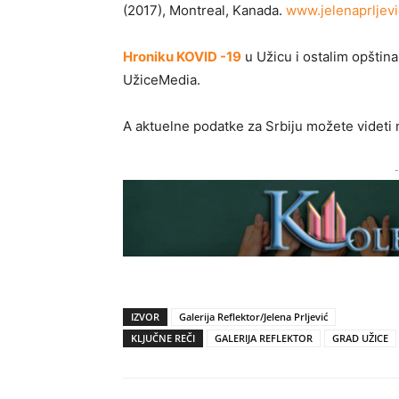
(2017), Montreal, Kanada.
www.jelenaprljev
Hroniku KOVID -19
u Užicu i ostalim opštin
UžiceMedia.
A aktuelne podatke za Srbiju možete videti
-
IZVOR
Galerija Reflektor/Jelena Prljević
KLJUČNE REČI
GALERIJA REFLEKTOR
GRAD UŽICE