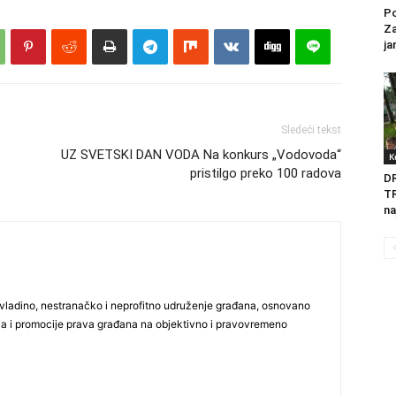
Po
Za
ja
Sledeći tekst
UZ SVETSKI DAN VODA Na konkurs „Vodovoda“
K
pristilgo preko 100 radova
D
T
na
vladino, nestranačko i neprofitno udruženje građana, osnovano
ija i promocije prava građana na objektivno i pravovremeno