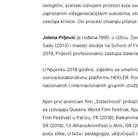
nelogični, scenski odvojeni prostori koje 
zapretanim višegeneracijskim sukobima, otva
osećaja krivice. Ovi procesi otvaraju pitanje
Jelena Prljević
je rođena 1990. u Užicu. Za
Sadu (2013) i master studije na School of Fi
2019, Prljević profesionalno zastupa Galeri
U Njujorku 2018 godine, zajedno sa umetni
osniva kolaborativnu platformu HEKLER. Pore
nacionalnih i internacionalnih grupnih izložb
Njen prvi animirani film „Sisterhood“ prikazi
se izdvajaju Queens World Film Festival, Nj
Film Festival) u Parizu, FR (2018); Balkanim
SR (2018); 13 AthensAnimFest u Atini, GR (2
polju slike, crteža i pedagogije, uključujuć