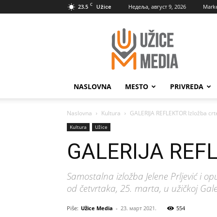
C
23.5
Недеља, август 9, 2026
Marke
Užice
UžiceMedia
NASLOVNA
MESTO
PRIVREDA
Naslovna
Kultura
GALERIJA REFLEKTOR Izložba crte
Kultura
Užice
GALERIJA REFLE
Samostalna izložba Jelene Prljević i 
od četvrtaka, 25. marta, u užičkoj Galer
Piše:
Užice Media
-
23. март 2021.
554