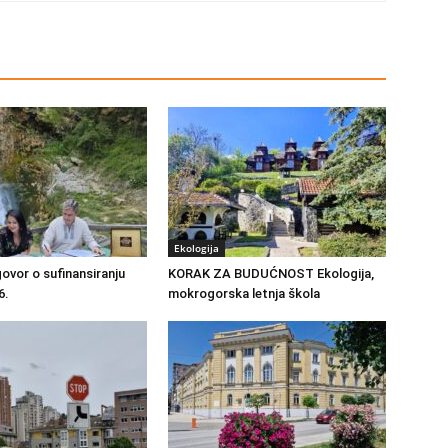
Ekologija
ovor o sufinansiranju
KORAK ZA BUDUĆNOST Ekologija,
6.
mokrogorska letnja škola