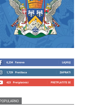
6,234
Fanova
LAJKUJ
1,729
Pratilaca
ZAPRATI
423
Pretplatnici
PRETPLATITE SE
POPULARNO