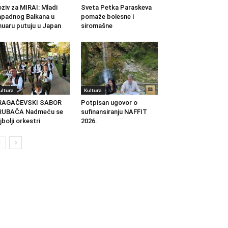
ziv za MIRAI: Mladi
Sveta Petka Paraskeva
padnog Balkana u
pomaže bolesne i
nuaru putuju u Japan
siromašne
ultura
Kultura
RAGAČEVSKI SABOR
Potpisan ugovor o
RUBAČA Nadmeću se
sufinansiranju NAFFIT
jbolji orkestri
2026.