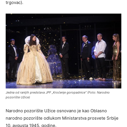
trgovac).
Jedna od ranijih predstava JPF „Kroćenje goropadnice“ (Foto: Narodno
pozorište Užice)
Narodno pozorište Užice osnovano je kao Oblasno
narodno pozorište odlukom Ministarstva prosvete Srbije
10. avgusta 1945. godine.