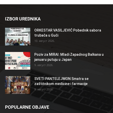
IZBOR UREDNIKA
ORKESTAR VASILJEVIĆ Pobednik sabora
trubača u Guči
10. август 2026.
Poziv za MIRAI: Mladi Zapadnog Balkana u
januaru putuju u Japan
9. август 2026.
SVETI PANTELEJMON Smatra se
zaštitnikom medicine i farmacije
9. август 2026.
POPULARNE OBJAVE