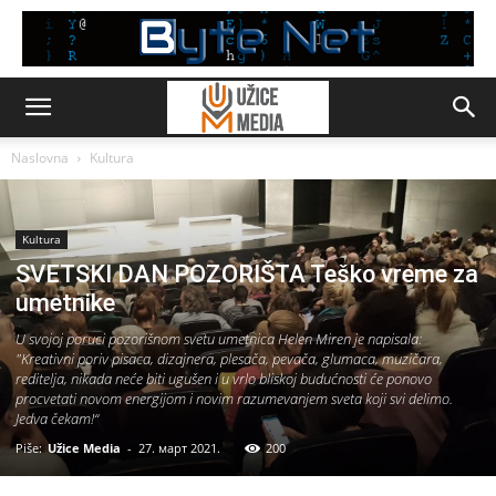
Naslovna
Kultura
Kultura
SVETSKI DAN POZORIŠTA Teško vreme za
umetnike
U svojoj poruci pozorišnom svetu umetnica Helen Miren je napisala:
"Kreativni poriv pisaca, dizajnera, plesača, pevača, glumaca, muzičara,
reditelja, nikada neće biti ugušen i u vrlo bliskoj budućnosti će ponovo
procvetati novom energijom i novim razumevanjem sveta koji svi delimo.
Jedva čekam!“
Piše:
Užice Media
-
27. март 2021.
200