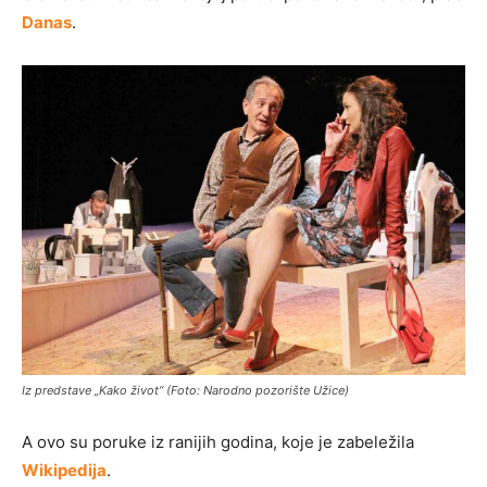
Danas
.
Iz predstave „Kako život“ (Foto: Narodno pozorište Užice)
A ovo su poruke iz ranijih godina, koje je zabeležila
Wikipedija
.