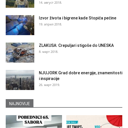
14. август 2018.
Izvor života i bigrene kade Stopića pećine
19. април 2018.
ZLAKUSA: Crepuljari stigoše do UNESKA
8. март 2018.
NJUJORK Grad dobre energije, znamenitosti
i inspiracije
26. март 2019.
NAJNOVIJE