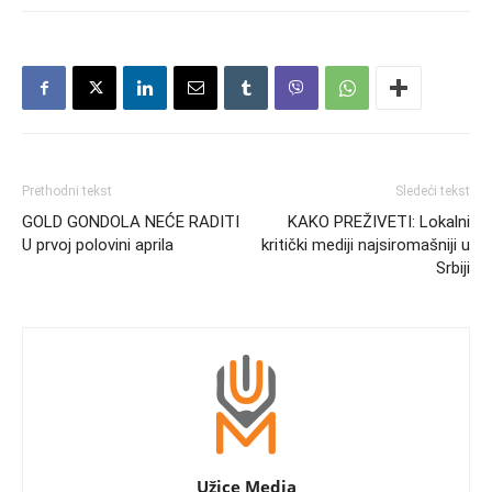
Prethodni tekst
Sledeći tekst
GOLD GONDOLA NEĆE RADITI
KAKO PREŽIVETI: Lokalni
U prvoj polovini aprila
kritički mediji najsiromašniji u
Srbiji
Užice Media