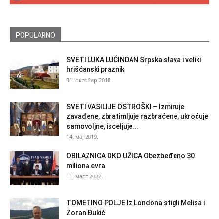
POPULARNO
SVETI LUKA LUČINDAN Srpska slava i veliki
hrišćanski praznik
31. октобар 2018.
SVETI VASILIJE OSTROŠKI – Izmiruje
zavađene, zbratimljuje razbraćene, ukroćuje
samovoljne, isceljuje...
14. мај 2019.
OBILAZNICA OKO UŽICA Obezbeđeno 30
miliona evra
11. март 2022.
TOMETINO POLJE Iz Londona stigli Melisa i
Zoran Đukić