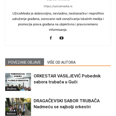
https://uzicemedia.rs
UžiceMedia je dobrovoljno, nevladino, nestranačko i neprofitno
udruženje građana, osnovano radi osnaživanja lokalnih medija i
promocije prava građana na objektivno i pravovremeno
informisanje.
POVEZANE OBJAVE
VIŠE OD AUTORA
ORKESTAR VASILJEVIĆ Pobednik
sabora trubača u Guči
Društvo
DRAGAČEVSKI SABOR TRUBAČA
Nadmeću se najbolji orkestri
Kultura