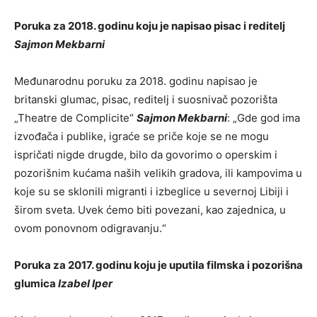
Poruka za 2018. godinu koju je napisao pisac i reditelj
Sajmon Mekbarni
Međunarodnu poruku za 2018. godinu napisao je
britanski glumac, pisac, reditelj i suosnivač pozorišta
„Theatre de Complicite“
Sajmon Mekbarni
: „Gde god ima
izvođača i publike, igraće se priče koje se ne mogu
ispričati nigde drugde, bilo da govorimo o operskim i
pozorišnim kućama naših velikih gradova, ili kampovima u
koje su se sklonili migranti i izbeglice u severnoj Libiji i
širom sveta. Uvek ćemo biti povezani, kao zajednica, u
ovom ponovnom odigravanju.“
Poruka za 2017. godinu koju je uputila filmska i pozorišna
glumica
Izabel Iper