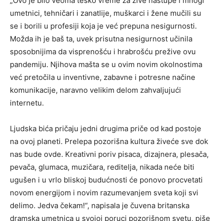
„Ovo je bilo veoma teško vreme za žive nastupe i mnogi
umetnici, tehničari i zanatlije, muškarci i žene mučili su
se i borili u profesiji koja je već prepuna nesigurnosti.
Možda ih je baš ta, uvek prisutna nesigurnost učinila
sposobnijima da visprenošću i hrabrošću prežive ovu
pandemiju. Njihova mašta se u ovim novim okolnostima
već pretočila u inventivne, zabavne i potresne načine
komunikacije, naravno velikim delom zahvaljujući
internetu.
Ljudska bića pričaju jedni drugima priče od kad postoje
na ovoj planeti. Prelepa pozorišna kultura živeće sve dok
nas bude ovde. Kreativni poriv pisaca, dizajnera, plesača,
pevača, glumaca, muzičara, reditelja, nikada neće biti
ugušen i u vrlo bliskoj budućnosti će ponovo procvetati
novom energijom i novim razumevanjem sveta koji svi
delimo. Jedva čekam!“, napisala je čuvena britanska
dramska umetnica u svojoj poruci pozorišnom svetu, piše