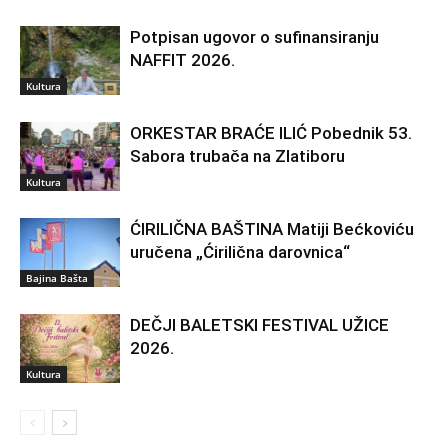
Potpisan ugovor o sufinansiranju
NAFFIT 2026.
Kultura
ORKESTAR BRAĆE ILIĆ Pobednik 53.
Sabora trubača na Zlatiboru
Kultura
ĆIRILIČNA BAŠTINA Matiji Bećkoviću
uručena „Ćirilična darovnica“
Bajina Bašta
DEČJI BALETSKI FESTIVAL UŽICE
2026.
Kultura