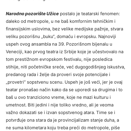
Narodno pozorište Užice
postalo je teatarski fenomen:
daleko od metropole, u ne baš komfornim tehničkim i
finansijskim uslovima, bez velike medijske pažnje, stvara
veliku pozorišnu „buku“, domaću i evropsku. Najnoviji
uspeh ovog ansambla na 39. Pozorišnom bijenalu u
Veneciji, kao prvog teatra iz Srbije koje je učestvovalo na
tom prestižnom evropskom festivalu, nije posledica
stihije, niti početničke sreće, već dugogodišnjeg iskustva,
predanog rada i želje da proveri svoje potencijale i
„provetri“ sopstvenu scenu. Uspeh je još veći, jer je ovaj
teatar pronašao način kako da se uporedi sa drugima i to
baš u ovo tranziciono vreme, koje ne mazi kulturu i
umetnost. Biti jedini i nije toliko vredno, ali je veoma
važno dokazati se i izvan sopstvenog atara. Time se i
potvrđuje ona stara da je provincijalizam stanje duha, a
ne suma kilometara koju treba preći do metropole, piše