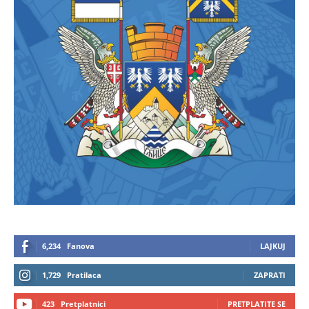
6,234
Fanova
LAJKUJ
1,729
Pratilaca
ZAPRATI
423
Pretplatnici
PRETPLATITE SE