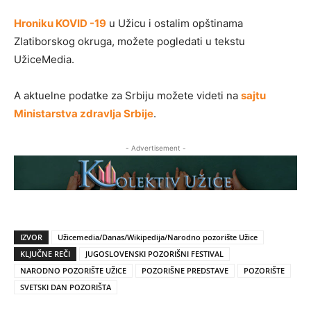
Hroniku KOVID -19
u Užicu i ostalim opštinama
Zlatiborskog okruga, možete pogledati u tekstu
UžiceMedia.
A aktuelne podatke za Srbiju možete videti na
sajtu
Ministarstva zdravlja Srbije
.
- Advertisement -
IZVOR
Užicemedia/Danas/Wikipedija/Narodno pozorište Užice
KLJUČNE REČI
JUGOSLOVENSKI POZORIŠNI FESTIVAL
NARODNO POZORIŠTE UŽICE
POZORIŠNE PREDSTAVE
POZORIŠTE
SVETSKI DAN POZORIŠTA