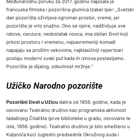
Međunarodnu poruku za 2017. godinu napisala je
francuska filmska i pozorišna glumica Izabel Iper: „Svetski
dan pozorišta oživljava ogroman prostor, vreme, jer
pozorište je vrlo snažno. Ono se opire, nadživljuje sve
ratove, cenzure, nedostatak novca, ima obilan život koji
prkosi prostoru i vremenu, najsavremeniji komadi
napajaju se prošlim vekovima, najklasičniji repertoari
postaju moderni svaki put kada ih iznova postavljamo.
Pozorište je dijalog, odsutnost mržnje.“
Užičko Narodno pozorište
Pozorišni život u Užicu
datira od 1856. godine, kada je
osnovano Teatralno društvo kao programska aktivnost
tadašnjeg Čitališta (prve biblioteke u gradu, osnovane te
iste, 1856. godine). Teatralno društvo je bilo smešteno u
Kaljevića kući (ugledni predsednik Okružnog suda i