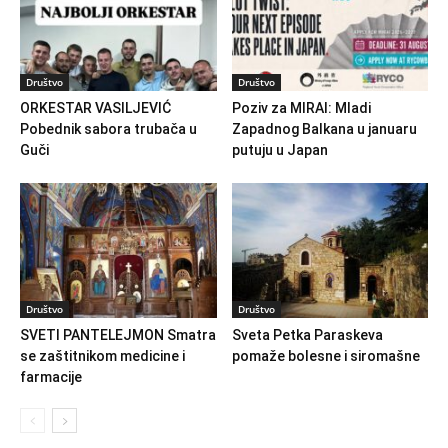
Društvo
Društvo
ORKESTAR VASILJEVIĆ
Poziv za MIRAI: Mladi
Pobednik sabora trubača u
Zapadnog Balkana u januaru
Guči
putuju u Japan
Društvo
Društvo
SVETI PANTELEJMON Smatra
Sveta Petka Paraskeva
se zaštitnikom medicine i
pomaže bolesne i siromašne
farmacije