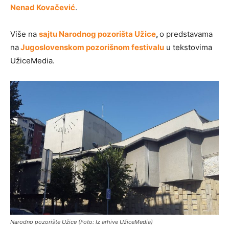
Nenad Kovačević
.
Više na
sajtu Narodnog pozorišta Užice
,
o predstavama
na
Jugoslovenskom pozorišnom festivalu
u tekstovima
UžiceMedia.
Narodno pozorište Užice (Foto: Iz arhive UžiceMedia)