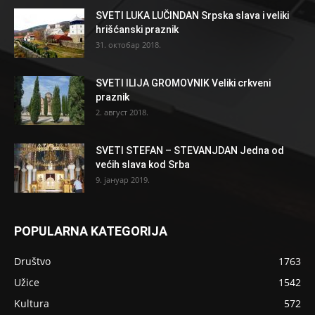
SVETI LUKA LUČINDAN Srpska slava i veliki
hrišćanski praznik
31. октобар 2018.
SVETI ILIJA GROMOVNIK Veliki crkveni
praznik
2. август 2018.
SVETI STEFAN – STEVANJDAN Jedna od
većih slava kod Srba
9. јануар 2019.
POPULARNA KATEGORIJA
Društvo
1763
Užice
1542
Kultura
572