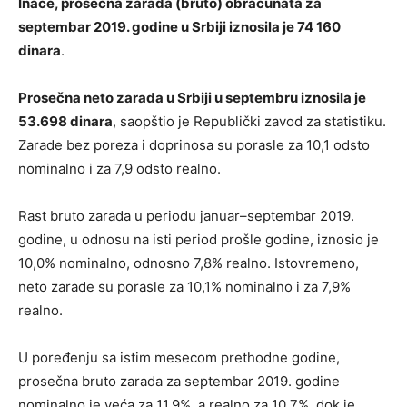
Inače, prosečna zarada (bruto) obračunata za
septembar 2019. godine u Srbiji iznosila je 74 160
dinara
.
Prosečna neto zarada u Srbiji u septembru iznosila je
53.698 dinara
, saopštio je Republički zavod za statistiku.
Zarade bez poreza i doprinosa su porasle za 10,1 odsto
nominalno i za 7,9 odsto realno.
Rast bruto zarada u periodu januar–septembar 2019.
godine, u odnosu na isti period prošle godine, iznosio je
10,0% nominalno, odnosno 7,8% realno. Istovremeno,
neto zarade su porasle za 10,1% nominalno i za 7,9%
realno.
U poređenju sa istim mesecom prethodne godine,
prosečna bruto zarada za septembar 2019. godine
nominalno je veća za 11,9%, a realno za 10,7%, dok je