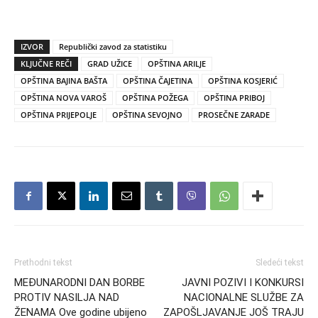
IZVOR
Republički zavod za statistiku
KLJUČNE REČI
GRAD UŽICE
OPŠTINA ARILJE
OPŠTINA BAJINA BAŠTA
OPŠTINA ČAJETINA
OPŠTINA KOSJERIĆ
OPŠTINA NOVA VAROŠ
OPŠTINA POŽEGA
OPŠTINA PRIBOJ
OPŠTINA PRIJEPOLJE
OPŠTINA SEVOJNO
PROSEČNE ZARADE
Prethodni tekst
Sledeći tekst
MEĐUNARODNI DAN BORBE
JAVNI POZIVI I KONKURSI
PROTIV NASILJA NAD
NACIONALNE SLUŽBE ZA
ŽENAMA Ove godine ubijeno
ZAPOŠLJAVANJE JOŠ TRAJU