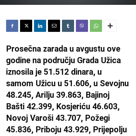
Prosečna zarada u avgustu ove
godine na području Grada Užica
iznosila je 51.512 dinara, u
samom Užicu u 51.606, u Sevojnu
48.245, Arilju 39.863, Bajinoj
Bašti 42.399, Kosjeriću 46.603,
Novoj Varoši 43.707, Požegi
45.836, Priboju 43.929, Prijepolju