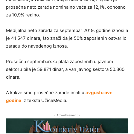
prosečna neto zarada nominalno veća za 12,1%, odnosno
za 10,9% realno.
Medijalna neto zarada za septembar 2019. godine iznosila
je 41 547 dinara, što znači da je 50% zaposlenih ostvarilo
zaradu do navedenog iznosa.
Prosečna septembarska plata zaposlenih u javnom
sektoru bila je 59.871 dinar, a van javnog sektora 50.860
dinara.
A kakve smo prosečne zarade imali u
avgustu ove
godine
iz teksta UžiceMedia.
- Advertisement -