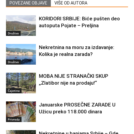
POVEZANE OBJAVE
VIŠE OD AUTORA
KORIDORI SRBIJE: Biće pušten deo
autoputa Pojate – Preljina
Društvo
Nekretnina na moru za izdavanje:
Kolika je realna zarada?
Društvo
MOBA NIJE STRANAČKI SKUP
„Zlatibor nije na prodaju!“
Čajetina
Januarske PROSEČNE ZARADE U
Užicu preko 118.000 dinara
Privreda
Nekretnine u banjama Srbije – Gde