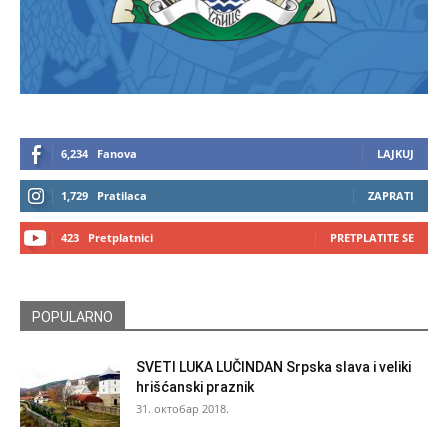
6,234
Fanova
LAJKUJ
1,729
Pratilaca
ZAPRATI
423
Pretplatnici
PRETPLATITE SE
POPULARNO
SVETI LUKA LUČINDAN Srpska slava i veliki
hrišćanski praznik
31. октобар 2018.