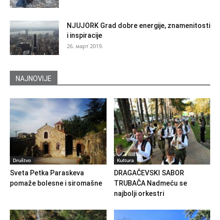
NJUJORK Grad dobre energije, znamenitosti
i inspiracije
26. март 2019.
NAJNOVIJE
Društvo
Kultura
Sveta Petka Paraskeva
DRAGAČEVSKI SABOR
pomaže bolesne i siromašne
TRUBAČA Nadmeću se
najbolji orkestri