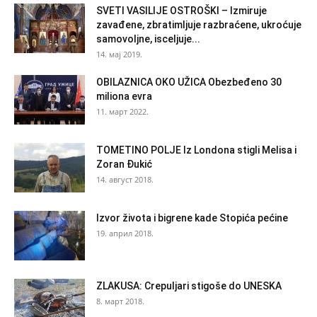
SVETI VASILIJE OSTROŠKI – Izmiruje
zavađene, zbratimljuje razbraćene, ukroćuje
samovoljne, isceljuje...
14. мај 2019.
OBILAZNICA OKO UŽICA Obezbeđeno 30
miliona evra
11. март 2022.
TOMETINO POLJE Iz Londona stigli Melisa i
Zoran Đukić
14. август 2018.
Izvor života i bigrene kade Stopića pećine
19. април 2018.
ZLAKUSA: Crepuljari stigoše do UNESKA
8. март 2018.