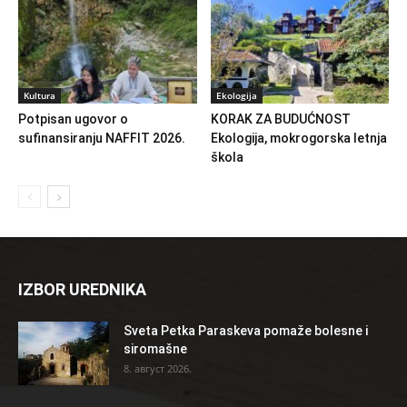
Kultura
Ekologija
Potpisan ugovor o
KORAK ZA BUDUĆNOST
sufinansiranju NAFFIT 2026.
Ekologija, mokrogorska letnja
škola
IZBOR UREDNIKA
Sveta Petka Paraskeva pomaže bolesne i
siromašne
8. август 2026.