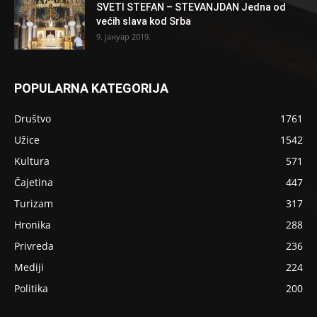
SVETI STEFAN – STEVANJDAN Jedna od
većih slava kod Srba
9. јануар 2019.
POPULARNA KATEGORIJA
Društvo
1761
Užice
1542
Kultura
571
Čajetina
447
Turizam
317
Hronika
288
Privreda
236
Mediji
224
Politika
200