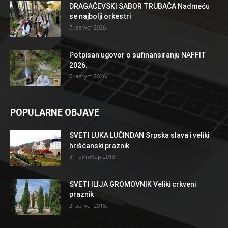
DRAGAČEVSKI SABOR TRUBAČA Nadmeću
se najbolji orkestri
7. август 2026.
Potpisan ugovor o sufinansiranju NAFFIT
2026.
6. август 2026.
POPULARNE OBJAVE
SVETI LUKA LUČINDAN Srpska slava i veliki
hrišćanski praznik
31. октобар 2018.
SVETI ILIJA GROMOVNIK Veliki crkveni
praznik
2. август 2018.