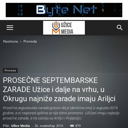
Naslovna
Privreda
Privreda
PROSEČNE SEPTEMBARSKE
ZARADE Užice i dalje na vrhu, u
Okrugu najniže zarade imaju Ariljci
Prosečna avgustovska zarada gotovo da je identična onoj iz avgusta 2019.
godine, a ni raspored opština se nije bitno promenio. Užičani imaju najbolje
prosečne zarade, a na začelju su Arilljci i Prijepoljci.
Piše:
Užice Media
-
26. новембар 2019.
879