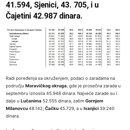
41.594, Sjenici, 43. 705, i u
Čajetini 42.987 dinara.
Radi poređenja sa okruženjem, podaci o zaradama na
području
Moravičkog okruga
, gde je prosečna zarada u
septembru iznosila 45.948 dinara. Najveće zarade su i
dalje u
Lučanima
52.555 dinara, zatim
Gornjem
Milanovcu
48.142,
Čačku
45.729, a u
Ivanjici
39.240
dinara.